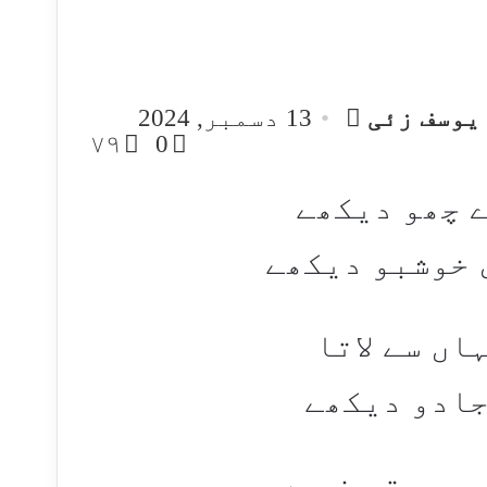
Send
 یوسف زئی
13 دسمبر, 2024
an
۷۹
0
email
 چھو دیکھے
 خوشبو دیکھے
اں سے لاتا
جادو دیکھے
روری تو نہیں