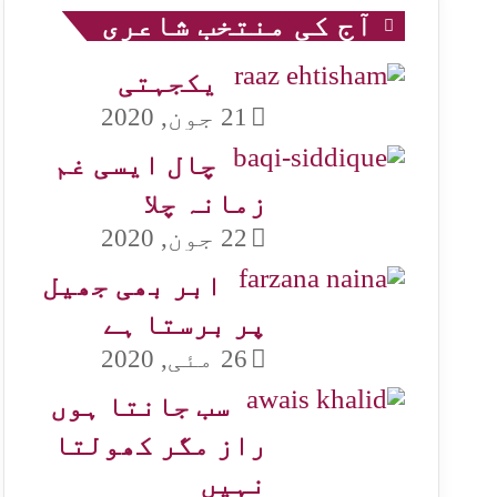
آج کی منتخب شاعری
یکجہتی
21 جون, 2020
چال ایسی غم
زمانہ چلا
22 جون, 2020
ابر بھی جھیل
پر برستا ہے
26 مئی, 2020
سب جانتا ہوں
راز مگر کھولتا
نہیں