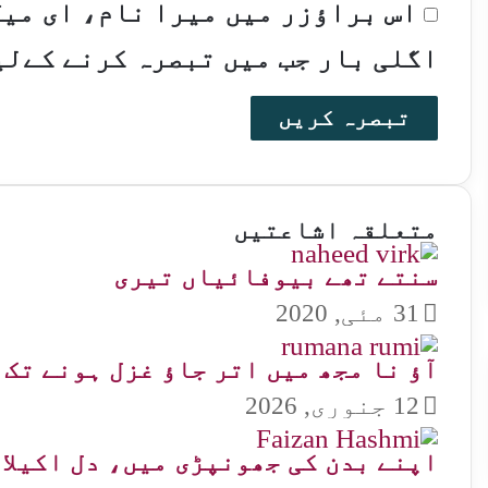
اس براؤزر میں میرا نام، ای می
اگلی بار جب میں تبصرہ کرنے کےلی
متعلقہ اشاعتیں
سنتے تھے بیوفائیاں تیری
31 مئی, 2020
آؤ نا مجھ میں اتر جاؤ غزل ہونے تک
12 جنوری, 2026
اپنے بدن کی جھونپڑی میں، دل اکیلا 