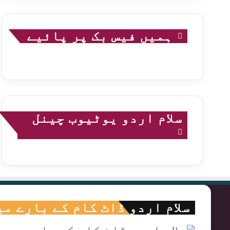
ہمیں فیس بک پر پائیے
سلام اردو یوٹیوب چینل
سلام اردو ڈاٹ کام کے بارے می