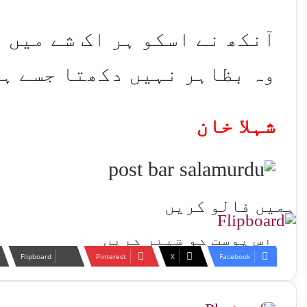
آنکھ نے اسکو ہر اک شے میں ت
وہ بظاہر نہیں دکھتا جسے ہر
شہلا خان
ہمیں فالو کریں
اس پوسٹ کو شیئر کریں
Flipboard
Pinterest
X
Facebook