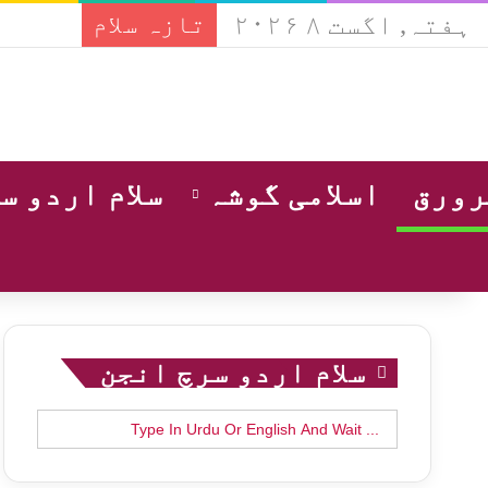
ہفتہ, اگست ۸ ۲۰۲۶
تازہ سلام
ورق
اسلامی گوشہ
سلام اردو س
سلام اردو سرچ انجن
Search
for: