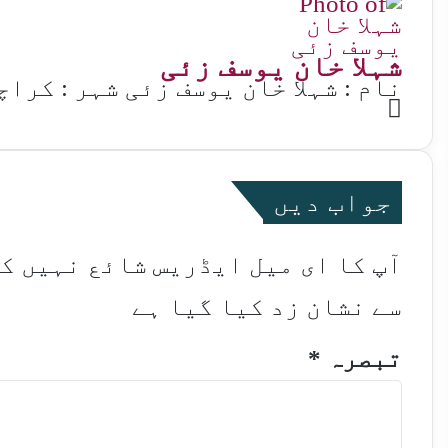
شہلا خان یوسف زئی
نام : شہلا خان یوسف زئی شہر : کراچ
Website
جواب دیں
آپ کا ای میل ایڈریس شائع نہیں ک
سے نشان زد کیا گیا ہے
تبصرہ
*