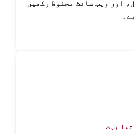
ل، اور ویب سائٹ محفوظ رکھیں
ے۔
تھا بہت