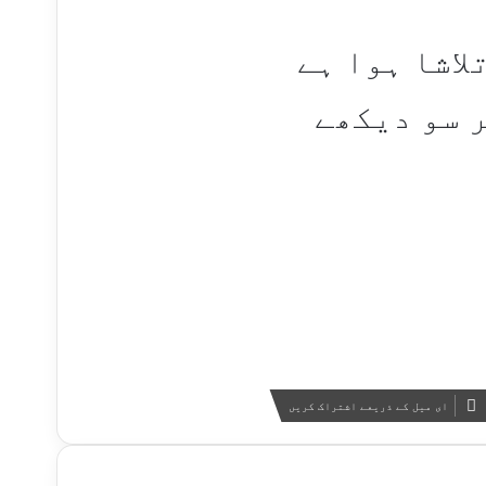
لاشا ہوا ہے
 سو دیکھے
ای میل کے ذریعے اشتراک کریں