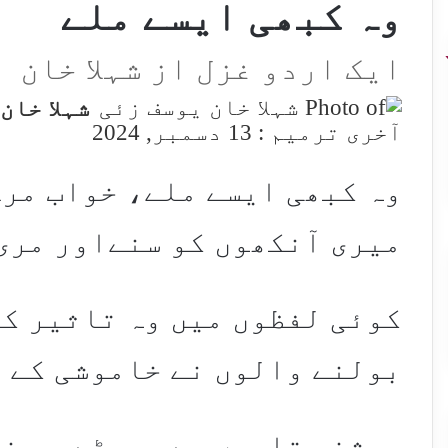
وہ کبھی ایسے ملے
ایک اردو غزل از شہلا خان
شہلا خان
آخری ترمیم : 13 دسمبر, 2024
وہ کبھی ایسے ملے، خواب مرے
میری آنکھوں کو سنےاور مری
کوئی لفظوں میں وہ تاثیر کہ
بولنے والوں نے خاموشی کے 
روشنی تاروں سے پھوٹے یہ ض