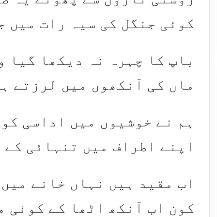
کوئی جنگل کی سیہ رات میں ج
باپ کا چہرہ نہ دیکھا گیا و
ماں کی آنکھوں میں لرزتے ہ
ہم نے خوشیوں میں اداسی کو 
اپنے اطراف میں تنہائی کے 
اب مقید ہیں نہاں خانے میں
کون اب آنکھ اٹھا کے کوئی م