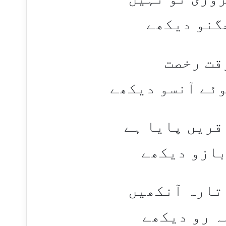
گنو دیکھے
قت رخصت
وئے آنسو دیکھے
قریں پایا ہے
بازو دیکھے
 تارہ آنکھیں
ہ رو دیکھے