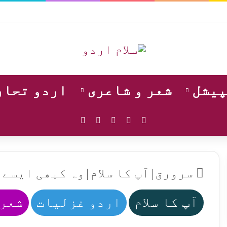
پیشل
شعر و شاعری
اردو تحار
WhatsApp
Instagram
YouTube
Facebook
X
سرورق
|
آپ کا سلام
|
وہ کبھی ایسے 
آپ کا سلام
اردو غزلیات
شعر 