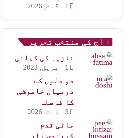
1 اگست, 2026
آج کی منتخب تحریر
نازیہ کی کہانی
1 اپریل, 2023
دو دلوں کے
درمیان خاموشی
کا فاصلہ
3 اگست, 2026
ماٹی قدم
کریندی یار