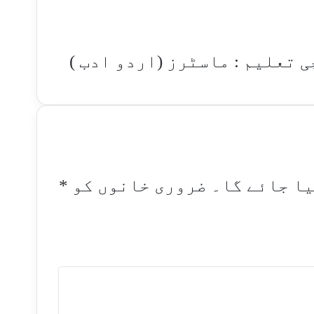
ی تعلیم : ماسٹرز (اردو ادب )
یا جائے گا۔
ضروری خانوں کو
*