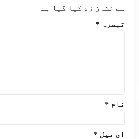
سے نشان زد کیا گیا ہے
تبصرہ
*
نام
*
ای میل
*