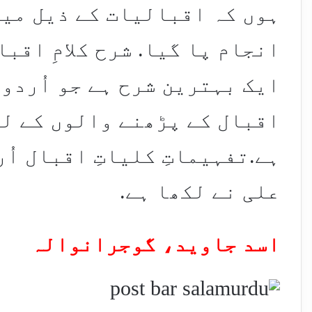
ہوں کہ اقبالیات کے ذیل میں 
انجام پا گیا. شرح کلامِ اقب
ایک بہترین شرح ہے جو اُردو 
اقبال کے پڑھنے والوں کے لی
ہے.تفہیماتِ کلیاتِ اقبال اُ
علی نے لکھا ہے.
اسد جاوید، گوجرانوالہ