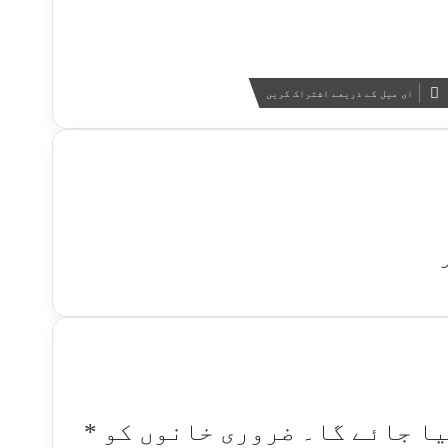
ای میل کے ذریعے اشتراک کریں
یا جائے گا۔
ضروری خانوں کو
*