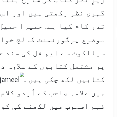
گہری نظر رکھتی ہیں اور اس 
قدر کام کیا ہے. حمیرا جمیل
موضوع پرگورنمنٹ کالج خوا
سیالکوٹ سے ایم فل کی سند ح
پر مشتمل کتابوں کے علاوہ د
کتابیں لکھ چکی ہیں .
میں علامہ صاحب کے اُردو کلام
فہم اسلوب میں لکھنے کی کوشش