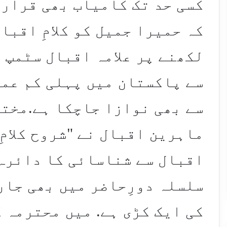
کسی حد تک کامیاب بھی قرار 
کہ حمیرا جمیل کو کلامِ اقبا
لکھنے پر علامہ اقبال سٹمپ 
سے پاکستان میں پہلی کم عمر
سے بھی نوازا جاچکا ہے.مخت
ماہرین اقبال نے "شروح کلامِ
اقبال سے شناسائی کا دائرہ 
سلسلہ دورِحاضر میں بھی جار
کی ایک کڑی ہے. میں محترمہ 