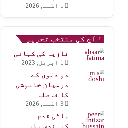
1 اگست, 2026
آج کی منتخب تحریر
نازیہ کی کہانی
1 اپریل, 2023
دو دلوں کے
درمیان خاموشی
کا فاصلہ
3 اگست, 2026
ماٹی قدم
کریندی یار