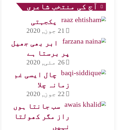
آج کی منتخب شاعری
یکجہتی
21 جون, 2020
ابر بھی جھیل
پر برستا ہے
26 مئی, 2020
چال ایسی غم
زمانہ چلا
22 جون, 2020
سب جانتا ہوں
راز مگر کھولتا
نہیں