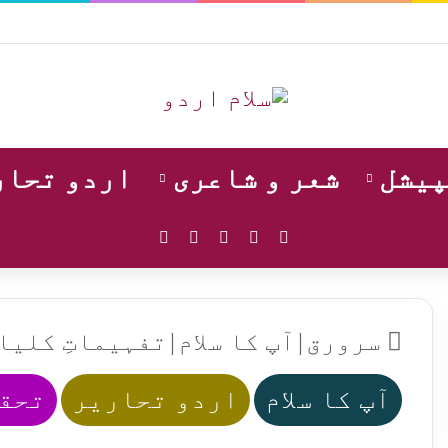
پیشل
شعر و شاعری
اردو تحار
WhatsApp
Instagram
YouTube
Facebook
X
سرورق
|
آپ کا سلام
|
تفہیماتِ کلیات
آپ کا سلام
اردو تحاریر
تحقی