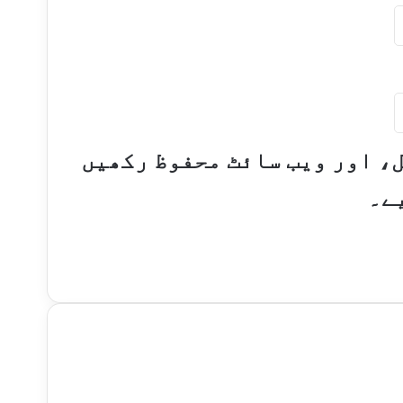
ل، اور ویب سائٹ محفوظ رکھیں
ے۔