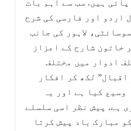
پائی ہیں. سب سے اہم بات
ل اردو اور فارسی کی شرح
سوسائٹی، لاہور کی جانب
 خاتون شارح کے اعزاز
لف ادوار میں مختلف
 اقبال” لکھ کر افکار
وسیع کیا ہے اور یہ
ی ہے. پیش نظر اسی سلسلے
کو مبارک باد پیش کرتا