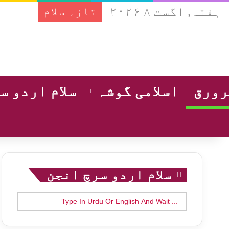
ہفتہ, اگست ۸ ۲۰۲۶
تازہ سلام
ورق
اسلامی گوشہ
سلام اردو س
سلام اردو سرچ انجن
Search
for: