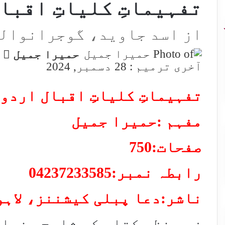
تفہیماتِ کلیاتِ اقبا
از اسد جاوید، گوجرانوال
d
حمیرا جمیل
n
آخری ترمیم : 28 دسمبر, 2024
l
تفہیماتِ کلیاتِ اقبال اردو 
مفہم :حمیرا جمیل
صفحات:750
رابطہ نمبر:04237233585
ناشر:دعا پبلی کیشننز، لاہو
زیرِ نظر کتاب کی شارح بنیا