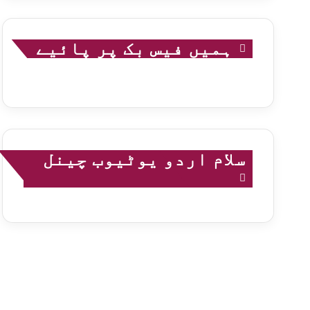
ہمیں فیس بک پر پائیے
سلام اردو یوٹیوب چینل