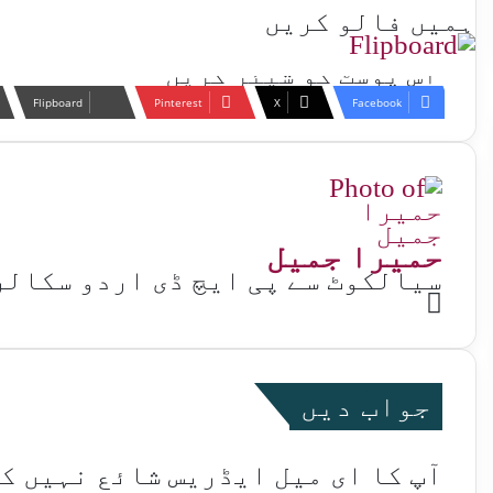
ہمیں فالو کریں
اس پوسٹ کو شیئر کریں
Flipboard
Pinterest
X
Facebook
حمیرا جمیل
سیالکوٹ سے پی ایچ ڈی اردو سکالر
Website
جواب دیں
آپ کا ای میل ایڈریس شائع نہیں ک