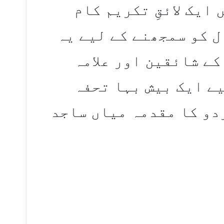
ایک لائقِ تکریم کام
ال کو سمجھنے کے لیے یہ
کے شائقین اور علامہ
ے ایک بیش بہا تحفہ
ردو کا مقدمہ میاں ساجد