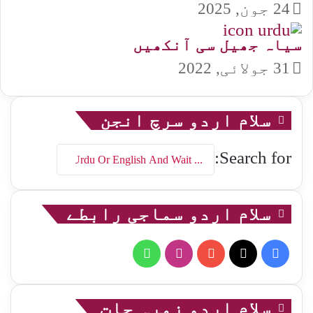
24 جون, 2025
سیاہ جھیل سی آنکھیں
31 جولائی, 2022
سلام اردو سرچ انجن
Search for:
سلام اردو سماجی رابطے
WhatsApp
Instagram
YouTube
Facebook
X
سلام اردو زمرہ جات