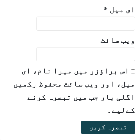
ای میل
*
ویب‌ سائٹ
اس براؤزر میں میرا نام، ای
میل، اور ویب سائٹ محفوظ رکھیں
اگلی بار جب میں تبصرہ کرنے
کےلیے۔