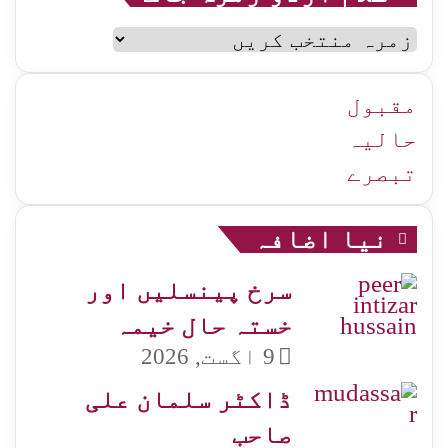
سلام
اردو
زمرہ
جات
مقبول
حالیہ
تبصرے
نیا اضافہ
سرخ پینسلیں اور
خستہ حال خیمہ
9 اگست, 2026
ڈاکٹر سلمان علی
صاحب