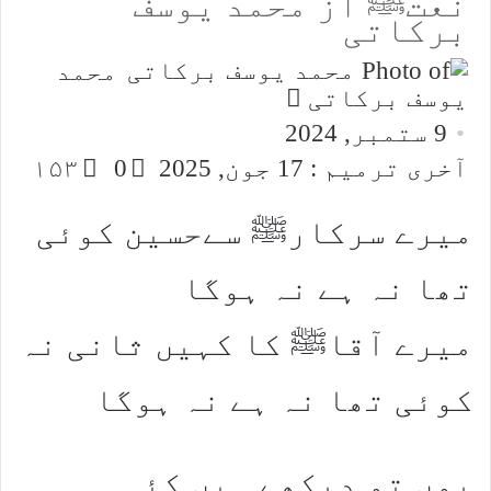
نعتﷺ از محمد یوسف
برکاتی
محمد
Send
یوسف برکاتی
an
9 ستمبر, 2024
email
آخری ترمیم : 17 جون, 2025
0
۱۵۳
میرے سرکارﷺ سےحسین کوئی
تھا نہ ہے نہ ہوگا
میرے آقاﷺ کا کہیں ثانی نہ
کوئی تھا نہ ہے نہ ہوگا
یوں تو دیکھے ہیں کئی