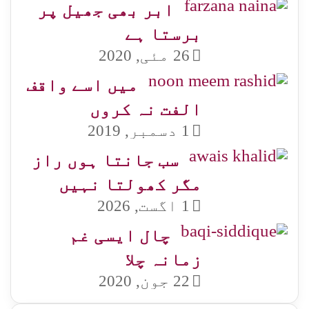
ابر بھی جھیل پر
برستا ہے
26 مئی, 2020
میں اسے واقف
الفت نہ کروں
1 دسمبر, 2019
سب جانتا ہوں راز
مگر کھولتا نہیں
1 اگست, 2026
چال ایسی غم
زمانہ چلا
22 جون, 2020