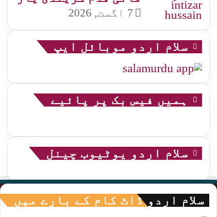
7 اگست, 2026
سلام اردو موبائل ایپ
ہمیں فیس بک پر پائیے
سلام اردو یوٹیوب چینل
سلام اردو ڈاٹ کام کے بارے میں