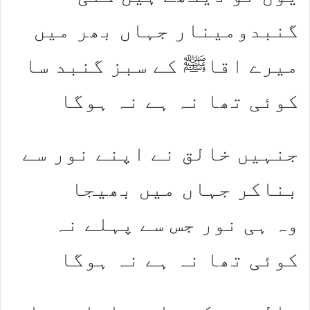
گنبدومینار جہاں بھر میں
میرے اقاﷺ کے سبز گنبد سا
کوئی تھا نہ ہے نہ ہوگا
جنہیں خالق نے اپنے نور سے
بناکر جہاں میں بھیجا
وہ ہی نور جس سے پہلے نہ
کوئی تھا نہ ہے نہ ہوگا