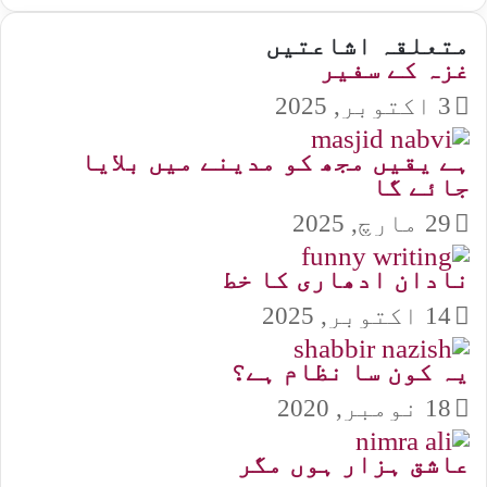
متعلقہ اشاعتیں
غزہ کے سفیر
3 اکتوبر, 2025
ہے یقیں مجھ کو مدینے میں بلایا
جائے گا
29 مارچ, 2025
نادان ادھاری کا خط
14 اکتوبر, 2025
یہ کون سا نظام ہے؟
18 نومبر, 2020
عاشق ہزار ہوں مگر