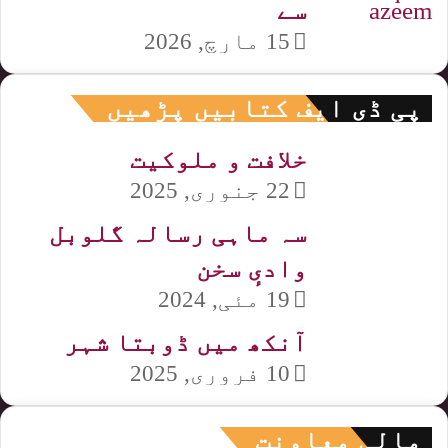
سے
15 مارچ, 2026
پی ڈی ایف کتابیں پڑھیں
خلافت و ملوکیت
22 جنوری, 2025
سہ ماہی رسالہ گلوبل
وادیٕ سخن
19 مئی, 2024
آنکھ میں ڈوبتا شہر
10 فروری, 2025
مالی معاونت