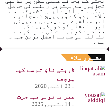
بحثی کے بجائے علمی سطح پر مذہبی
تجزیوں سے بہترین رہنمائی حاصل
ہوگی ۔ تو آئیے اپنی تخلیقات سے
سلام اردو کے ویب پیج کوسجائیے
اور معاشرے میں پھیلی بے چینی
اور انتشار کو دورکیجیے کہ
معاشرے کو جہالت کی تاریکی سے
نکالنا ہی سب سے افضل ترین جہاد
ہے ۔
مشہور سلام
ڈوبتی ناؤ تم سے کیا
پوچھے
23 اگست, 2020
غیر قانونی مہاجرت
14 ستمبر, 2025