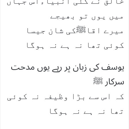
خالق نے کئی انبیاءاس جہاں
میں یوں تو بھیجے
میرے اقاﷺکی شان جیسا
کوئی تھا نہ ہے نہ ہوگا
یوسف کی زبان پر رہے یوں مدحت
سرکار ﷺ
کہ اس سے بڑا وظیفہ نہ کوئی
تھا نہ ہے نہ ہوگا