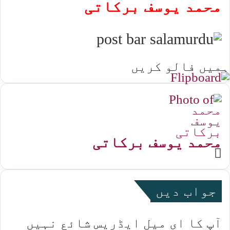
محمد یوسف برکاتی
ہمیں فالو کریں
محمد یوسف برکاتی
Website
جواب دیں
آپ کا ای میل ایڈریس شائع نہیں