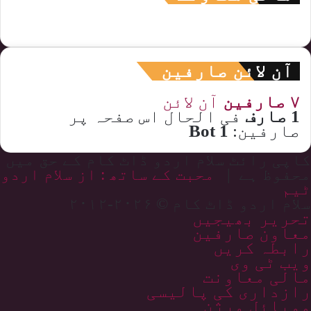
آن لائن صارفین
۷ صارفین
آن لائن
1 صارف
فی الحال اس صفحہ پر
صارفین:
1 Bot
کاپی رائٹ سلام اردو ڈاٹ کام کے حق میں
محفوظ ہے |
محبت کے ساتھ : از سلام اردو
ٹیم
سلام اردو ڈاٹ کام © ۲۰۲۶-۲۰۱۲
تحریر بھیجیں
معاون صارفین
رابطہ کریں
ویب ٹی وی
مالی معاونت
رازداری کی پالیسی
موبائل ورژن