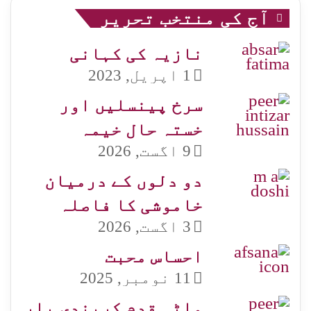
آج کی منتخب تحریر
نازیہ کی کہانی
1 اپریل, 2023
سرخ پینسلیں اور
خستہ حال خیمہ
9 اگست, 2026
دو دلوں کے درمیان
خاموشی کا فاصلہ
3 اگست, 2026
احساس محبت
11 نومبر, 2025
ماٹی قدم کریندی یار