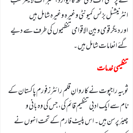
سے پرسنلی آف دی منتھ کا ایوارڈ ، ممبر آف لائینز کلب
انٹرنیشنل بزنس کمیونٹی وغیرہ وغیرہ شامل ہیں
اور دیگر قومی و بین الاقوامی تنظیموں کی طرف سے دیے
گئے انعامات شامل ہیں۔
تنظیمی خدمات
ثوبیہ راجپوت نے کاروانِ قلم رائٹرز فورم پاکستان کے
نام سے ایک ادبی تنظیم قائم کی، جس کی وہ بانی و
چیئرپرسن ہیں۔ اس پلیٹ فارم کے تحت انہوں نے