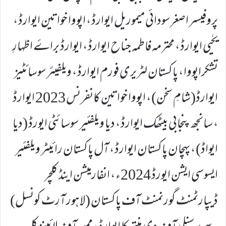
پروفیسر اصغر سودائی میموریل ایوارڈ ، اپووا خواتین ایوارڈ ،
یحٰیی ایوارڈ ، محترمہ فاطمہ جناح ایوارڈ ، ایوارڈ براۓ اظہارِ
تشکراپووا ، پاکستان لٹریری فورم ایوارڈ ، ویلفیئر سوسائٹیز
ایوارڈ(شامِ سخن) ، اپووا خواتین کانفرنس 2023 ایوارڈ
، سانجھ پنجابی بیٹھک ایوارڈ ، دیا ویلفئیر سوسائٹی ایورڈ (دیا
ایواڈ) ، پہچان پاکستان ایوارڈ ، آل پاکستان رائیٹر ویلفئیر
ایسوسی ایشن ایورڈ 2024ء ، انفارمیشن اینڈ کلچر
ڈیپارٹمنٹ گورنمنٹ آف پاکستان (لاہور آرٹ کونسل)