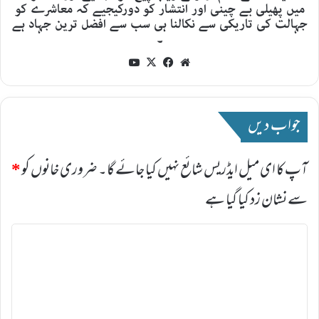
میں پھیلی بے چینی اور انتشار کو دورکیجیے کہ معاشرے کو
جہالت کی تاریکی سے نکالنا ہی سب سے افضل ترین جہاد ہے
۔
YouTube
Facebook
X
Website
جواب دیں
آپ کا ای میل ایڈریس شائع نہیں کیا جائے گا۔
ضروری خانوں کو
*
سے نشان زد کیا گیا ہے
ت
ب
ص
ر