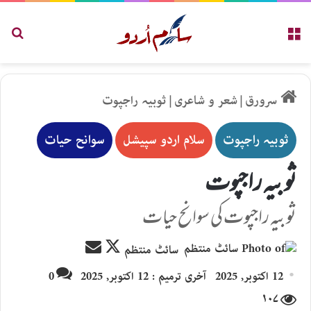
مینو
تلاش
سرورق
|
شعر و شاعری
|
ثوبیہ راجپوت
ثوبیہ راجپوت
سلام اردو سپیشل
سوانح حیات
ثوبیہ راجپوت
ثوبیہ راجپوت کی سوانح حیات
Send
Follow
سائٹ منتظم
an
on
12 اکتوبر, 2025
آخری ترمیم : 12 اکتوبر, 2025
0
email
X
۱۰۷