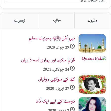
اردو
زمرہ
جات
مقبول
حالیہ
تبصرے
نبی اُمّیﷺ بحیثیت معلم
29 جون, 2020
قرآنِ حکیم اور ہماری ذمہ داریاں
24 جولائی, 2024
کھا کے سوکھی روٹیاں
27 اپریل, 2020
دوست کے لیے ایک دُعا
7 نومبر, 2020