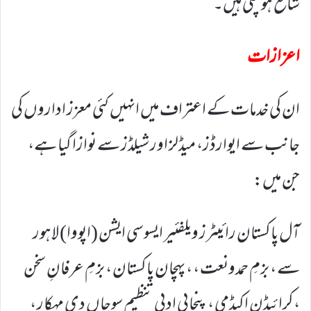
شائع ہو چکی ہیں۔
اعزازات
ان کی خدمات کے اعتراف میں انہیں کئی معزز اداروں کی
جانب سے ایوارڈز، میڈلز اور شیلڈز سے نوازا گیا ہے،
جن میں:
آل پاکستان رائیٹرز ویلفئیر ایسوسی ایشن (اپووا) لاہور
سے ، بزمِ حمدونعت ، ، پہچان پاکستان ، بزمِ عرفانِ سخن
،کرائیڈن اکیڈمی ، پنجابی ادبی تنظیم سوچاں دی مہکار ،