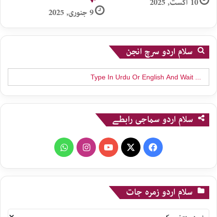
10 اگست, 2025
9 جنوری, 2025
سلام اردو سرچ انجن
Search
for:
سلام اردو سماجی رابطے
WhatsApp
Instagram
YouTube
X
Facebook
سلام اردو زمرہ جات
سلام