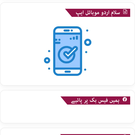
سلام اردو موبائل ایپ
ہمیں فیس بک پر پائیے