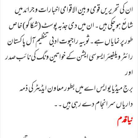
ان کی تحریریں قومی و بین الاقوامی اخبارات و جرائد میں
شائع ہو چکی ہیں۔ ان میں دی جذبہ پوسٹ (شکاگو) خاص
طور پر نمایاں ہے۔ثوبیہ راجپوت ادبی تنظیم آل پاکستان
رائٹر ویلفیئر ایسوسی ایشن کے خواتین ونگ کی نائب صدر
اور
برج میڈیا یو ایس اے میں بطور معاون ایڈیٹر کی ذمہ
داریاں سرانجام دے رہی ہیں ۔۔
نیا قدم