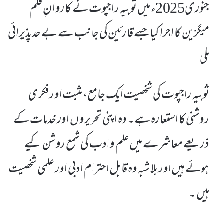
جنوری2025ء میں ثوبیہ راجپوت نے کاروانِ قلم
میگزین کا اجرا کیا جسے قارئین کی جانب سے بے حد پذیرائی
ملی
ثوبیہ راجپوت کی شخصیت ایک جامع، مثبت اور فکری
روشنی کا استعارہ ہے۔ وہ اپنی تحریروں اور خدمات کے
ذریعے معاشرے میں علم و ادب کی شمع روشن کیے
ہوئے ہیں اور بلا شبہ وہ قابل احترام ادبی اور علمی شخصیت
ہیں ۔