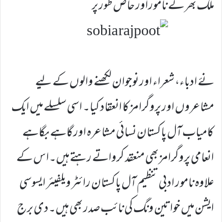
ملک بھر کے ناموراور حاص طور پر
نۓ ادباء، شعراء اور نوجوان لکھنے والوں کے لیے
مشاعروں اور پروگرامز کا انعقاد کیا۔ اسی سلسلے میں ایک
کامیاب آل پاکستان نسائی مشاعرہ اور گاہے بگاہے
انعامی پروگرامز بھی منعقد کرواتے رہتے ہیں۔اس کے
علاوہ نامور ادبی تنظیم آل پاکستان رائٹر ویلفیئر ایسوسی
ایشن میں خواتین ونگ کی نائب صدر بھی ہیں۔دی برج