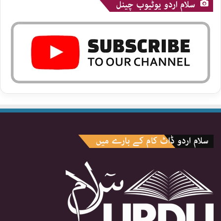
سلام اردو یوٹیوب چینل
سلام اردو ڈاٹ کام کے بارے میں