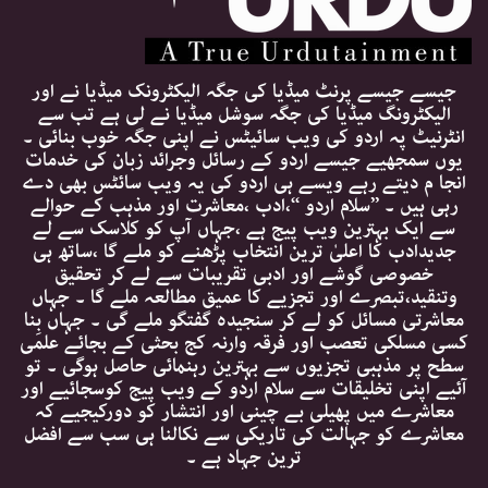
جیسے جیسے پرنٹ میڈیا کی جگہ الیکٹرونک میڈیا نے اور
الیکٹرونگ میڈیا کی جگہ سوشل میڈیا نے لی ہے تب سے
انٹرنیٹ پہ اردو کی ویب سائیٹس نے اپنی جگہ خوب بنائی ۔
یوں سمجھیے جیسے اردو کے رسائل وجرائد زبان کی خدمات
انجا م دیتے رہے ویسے ہی اردو کی یہ ویب سائٹس بھی دے
رہی ہیں ۔ ’’سلام اردو ‘‘،ادب ،معاشرت اور مذہب کے حوالے
سے ایک بہترین ویب پیج ہے ،جہاں آپ کو کلاسک سے لے
جدیدادب کا اعلیٰ ترین انتخاب پڑھنے کو ملے گا ،ساتھ ہی
خصوصی گوشے اور ادبی تقریبات سے لے کر تحقیق
وتنقید،تبصرے اور تجزیے کا عمیق مطالعہ ملے گا ۔ جہاں
معاشرتی مسائل کو لے کر سنجیدہ گفتگو ملے گی ۔ جہاں بِنا
کسی مسلکی تعصب اور فرقہ وارنہ کج بحثی کے بجائے علمی
سطح پر مذہبی تجزیوں سے بہترین رہنمائی حاصل ہوگی ۔ تو
آئیے اپنی تخلیقات سے سلام اردو کے ویب پیج کوسجائیے اور
معاشرے میں پھیلی بے چینی اور انتشار کو دورکیجیے کہ
معاشرے کو جہالت کی تاریکی سے نکالنا ہی سب سے افضل
ترین جہاد ہے ۔