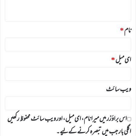
ہ
*
نام
*
ای میل
*
ویب‌ سائٹ
اس براؤزر میں میرا نام، ای میل، اور ویب سائٹ محفوظ رکھیں
اگلی بار جب میں تبصرہ کرنے کےلیے۔