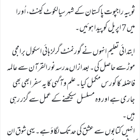
ثوبیہ راجپوت پاکستان کے شہر سیالکوٹ کینٹ، اُورا
میں 7 اپریل کو پیدا ہوئیں۔
ابتدائی تعلیم انہوں نے گورنمنٹ گرلز ہائی اسکول برامجی
موڑ سے حاصل کی۔ بعد ازاں مدرسہ نور القرآن سے عالمہ
فاضلہ کا کورس مکمل کیا۔ علم و آگہی کا یہ سفر ابھی بھی
جاری ہے اور وہ مسلسل سیکھنے کے عمل سے گزر رہی
ہیں۔
انہیں کتابوں سے عشق کی حد تک لگاؤ ہے۔ یہی شوق ان