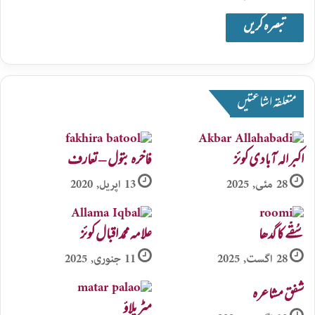
متعلقہ اشاعتیں
اکبر الہ آبادی کوئز
فاخرہ بتول – تعارف
28 مئی, 2025
13 اپریل, 2020
سُقّے کا گدھا
علامہ محمد اقبال کوئز
28 اگست, 2025
11 جنوری, 2025
شفق مشاعرہ
مٹر پلاؤ