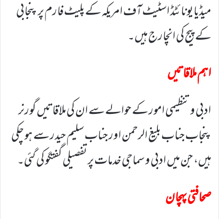
میڈیا یونائٹڈ اسٹیٹ آف امریکہ کے پلیٹ فارم پر پنجابی
کے پیج کی انچارج ہیں۔
اہم ملاقاتیں
ادبی و تنظیمی امور کے حوالے سے ان کی ملاقاتیں گورنر
پنجاب جناب بلیغ الرحمن اور جناب سلیم حیدر سے ہو چکی
ہیں، جن میں ادبی و سماجی خدمات پر تفصیلی گفتگو کی گئی۔
صحافتی پہچان