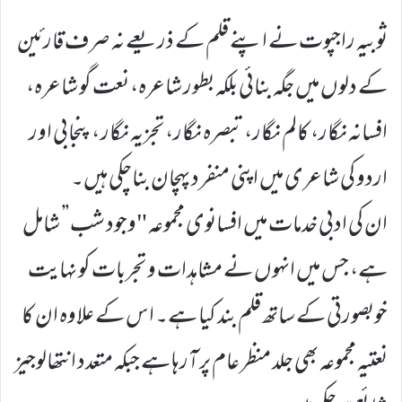
ثوبیہ راجپوت نے اپنے قلم کے ذریعے نہ صرف قارئین
کے دلوں میں جگہ بنائی بلکہ بطور شاعرہ، نعت گو شاعرہ،
افسانہ نگار، کالم نگار، تبصرہ نگار، تجزیہ نگار ،پنجابی اور
اردو کی شاعری میں اپنی منفرد پہچان بناچکی ہیں۔
ان کی ادبی خدمات میں افسانوی مجموعہ "وجود شب” شامل
ہے، جس میں انہوں نے مشاہدات و تجربات کو نہایت
خوبصورتی کے ساتھ قلم بند کیا ہے۔ اس کے علاوہ ان کا
نعتیہ مجموعہ بھی جلد منظر عام پر آرہا ہے جبکہ متعدد انتھالوجیز