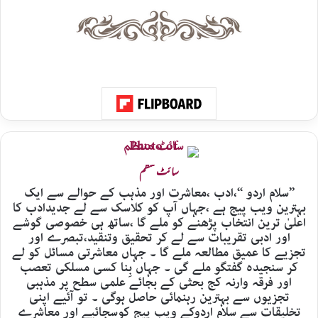
سائٹ منتظم
’’سلام اردو ‘‘،ادب ،معاشرت اور مذہب کے حوالے سے ایک
بہترین ویب پیج ہے ،جہاں آپ کو کلاسک سے لے جدیدادب کا
اعلیٰ ترین انتخاب پڑھنے کو ملے گا ،ساتھ ہی خصوصی گوشے
اور ادبی تقریبات سے لے کر تحقیق وتنقید،تبصرے اور
تجزیے کا عمیق مطالعہ ملے گا ۔ جہاں معاشرتی مسائل کو لے
کر سنجیدہ گفتگو ملے گی ۔ جہاں بِنا کسی مسلکی تعصب
اور فرقہ وارنہ کج بحثی کے بجائے علمی سطح پر مذہبی
تجزیوں سے بہترین رہنمائی حاصل ہوگی ۔ تو آئیے اپنی
تخلیقات سے سلام اردوکے ویب پیج کوسجائیے اور معاشرے