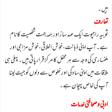
ہیں۔
تعارف
ثوبیہ راجپوت ایک عہد ساز اور ہمہ جہت شخصیت کا نام
ہے۔ آپ اپنی ذہانت، خوش اخلاقی، خوش مزاجی اور
ملنساری کی وجہ سے ہر محفل کا مرکز قرار پاتی ہیں۔ پہلی ہی
ملاقات میں اپنی سادگی اور خلوص سے دلوں کو جیت لینا
آپ کی خاص پہچان ہے۔
ادبی و صحافتی خدمات