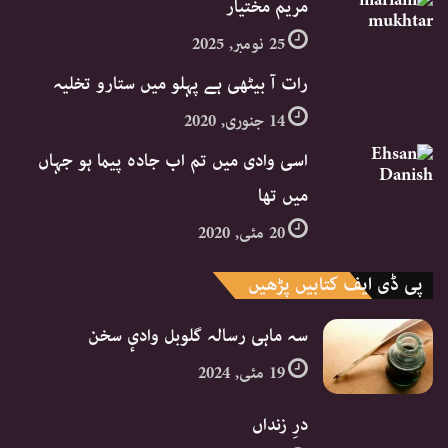
مریم مختیار
25 نومبر, 2025
رات آ بیٹھی ہے پہلو میں ستارو تخلیہ
14 جنوری, 2020
اسی وادی میں تم اب جادہ پیما ہو جہاں
میں تھا
20 مئی, 2020
پی ڈی ایف کتابیں پڑھیں
سہ ماہی رسالہ گلوبل وادیٕ سخن
19 مئی, 2024
درِ زنداں