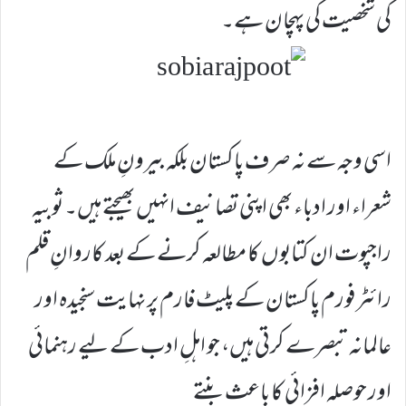
کی شخصیت کی پہچان ہے۔
اسی وجہ سے نہ صرف پاکستان بلکہ بیرونِ ملک کے
شعراء اور ادباء بھی اپنی تصانیف انہیں بھیجتے ہیں۔ ثوبیہ
راجپوت ان کتابوں کا مطالعہ کرنے کے بعد کاروانِ قلم
رائٹر فورم پاکستان کے پلیٹ فارم پر نہایت سنجیدہ اور
عالمانہ تبصرے کرتی ہیں، جو اہلِ ادب کے لیے رہنمائی
اور حوصلہ افزائی کا باعث بنتے