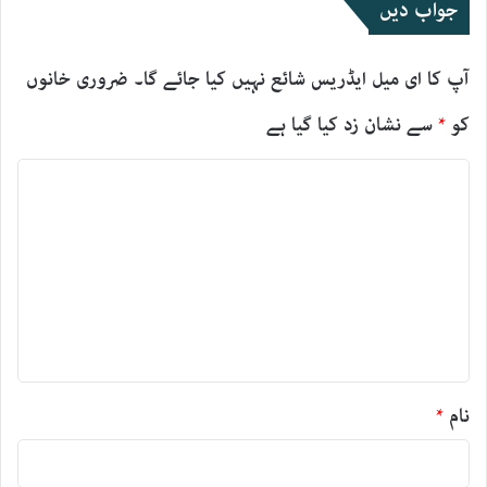
جواب دیں
آپ کا ای میل ایڈریس شائع نہیں کیا جائے گا۔
ضروری خانوں
کو
*
سے نشان زد کیا گیا ہے
ت
ب
ص
ر
ہ
*
نام
*