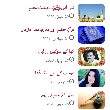
نبی اُمّیﷺ بحیثیت معلم
29 جون, 2020
قرآنِ حکیم اور ہماری ذمہ داریاں
24 جولائی, 2024
کھا کے سوکھی روٹیاں
27 اپریل, 2020
دوست کے لیے ایک دُعا
7 نومبر, 2020
میں اکثر سوچتی ہوں
28 جون, 2020