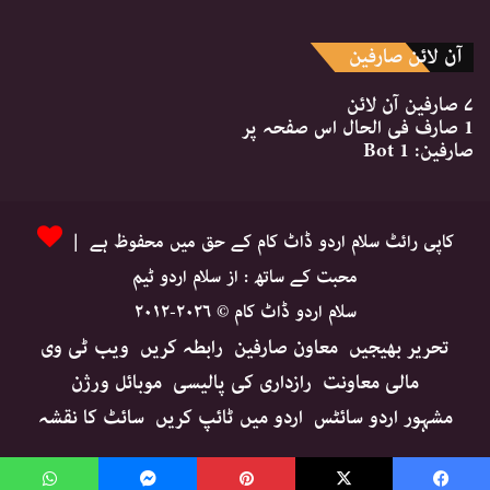
آن لائن صارفین
۷ صارفین
آن لائن
1 صارف
فی الحال اس صفحہ پر
صارفین:
1 Bot
کاپی رائٹ سلام اردو ڈاٹ کام کے حق میں محفوظ ہے |
محبت کے ساتھ : از سلام اردو ٹیم
سلام اردو ڈاٹ کام © ۲۰۲۶-۲۰۱۲
تحریر بھیجیں
معاون صارفین
رابطہ کریں
ویب ٹی وی
مالی معاونت
رازداری کی پالیسی
موبائل ورژن
مشہور اردو سائٹس
اردو میں ٹائپ کریں
سائٹ کا نقشہ