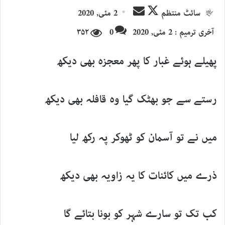
Send
Follow
سائٹ منتظم
2 مئی, 2020
an
on
آخری ترمیم : 2 مئی, 2020
0
۳۵۲
email
X
پھیلے ہوئے غبار کا پھر معجزہ بھی دیکھ
رستے سے جو بھٹک گیا وہ قافلہ بھی دیکھ
میں نے تو آسمان کو ٹھوکر پہ رکھ لیا
ذرے میں کائنات کا یہ زاویہ بھی دیکھ
کب تک تو سارے شہر کو بونا بتائے گا