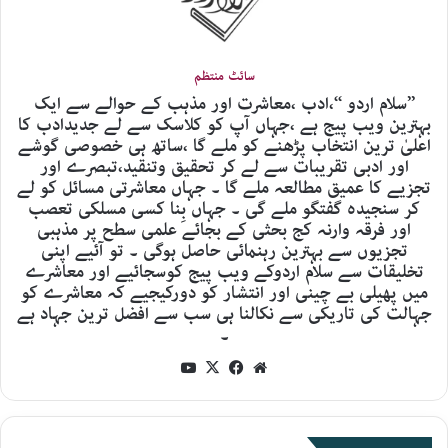
سائٹ منتظم
’’سلام اردو ‘‘،ادب ،معاشرت اور مذہب کے حوالے سے ایک
بہترین ویب پیج ہے ،جہاں آپ کو کلاسک سے لے جدیدادب کا
اعلیٰ ترین انتخاب پڑھنے کو ملے گا ،ساتھ ہی خصوصی گوشے
اور ادبی تقریبات سے لے کر تحقیق وتنقید،تبصرے اور
تجزیے کا عمیق مطالعہ ملے گا ۔ جہاں معاشرتی مسائل کو لے
کر سنجیدہ گفتگو ملے گی ۔ جہاں بِنا کسی مسلکی تعصب
اور فرقہ وارنہ کج بحثی کے بجائے علمی سطح پر مذہبی
تجزیوں سے بہترین رہنمائی حاصل ہوگی ۔ تو آئیے اپنی
تخلیقات سے سلام اردوکے ویب پیج کوسجائیے اور معاشرے
میں پھیلی بے چینی اور انتشار کو دورکیجیے کہ معاشرے کو
جہالت کی تاریکی سے نکالنا ہی سب سے افضل ترین جہاد ہے
۔
YouTube
Facebook
X
Website