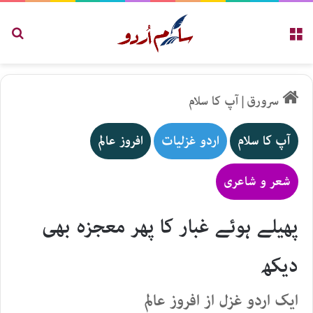
مینو
تلاش
سرورق
|
آپ کا سلام
آپ کا سلام
اردو غزلیات
افروز عالم
شعر و شاعری
پھیلے ہوئے غبار کا پھر معجزہ بھی
دیکھ
ایک اردو غزل از افروز عالم