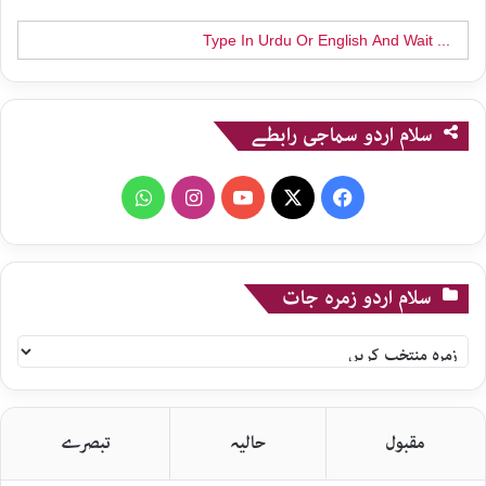
Search
for:
سلام اردو سماجی رابطے
WhatsApp
Instagram
YouTube
X
Facebook
سلام اردو زمرہ جات
سلام
اردو
زمرہ
جات
مقبول
حالیہ
تبصرے