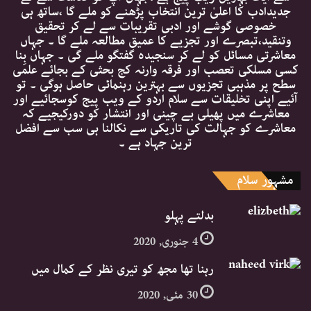
جدیدادب کا اعلیٰ ترین انتخاب پڑھنے کو ملے گا ،ساتھ ہی
خصوصی گوشے اور ادبی تقریبات سے لے کر تحقیق
وتنقید،تبصرے اور تجزیے کا عمیق مطالعہ ملے گا ۔ جہاں
معاشرتی مسائل کو لے کر سنجیدہ گفتگو ملے گی ۔ جہاں بِنا
کسی مسلکی تعصب اور فرقہ وارنہ کج بحثی کے بجائے علمی
سطح پر مذہبی تجزیوں سے بہترین رہنمائی حاصل ہوگی ۔ تو
آئیے اپنی تخلیقات سے سلام اردو کے ویب پیج کوسجائیے اور
معاشرے میں پھیلی بے چینی اور انتشار کو دورکیجیے کہ
معاشرے کو جہالت کی تاریکی سے نکالنا ہی سب سے افضل
ترین جہاد ہے ۔
مشہور سلام
بدلتے پہلو
4 جنوری, 2020
رہنا تھا مجھ کو تیری نظر کے کمال میں
30 مئی, 2020