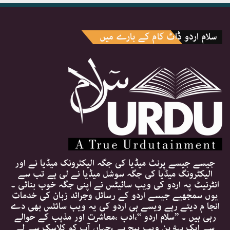
سلام اردو ڈاٹ کام کے بارے میں
جیسے جیسے پرنٹ میڈیا کی جگہ الیکٹرونک میڈیا نے اور
الیکٹرونگ میڈیا کی جگہ سوشل میڈیا نے لی ہے تب سے
انٹرنیٹ پہ اردو کی ویب سائیٹس نے اپنی جگہ خوب بنائی ۔
یوں سمجھیے جیسے اردو کے رسائل وجرائد زبان کی خدمات
انجا م دیتے رہے ویسے ہی اردو کی یہ ویب سائٹس بھی دے
رہی ہیں ۔ ’’سلام اردو ‘‘،ادب ،معاشرت اور مذہب کے حوالے
سے ایک بہترین ویب پیج ہے ،جہاں آپ کو کلاسک سے لے