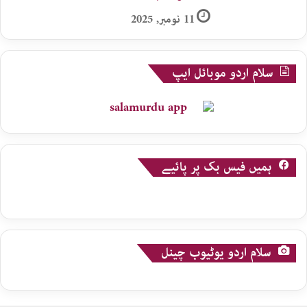
11 نومبر, 2025
سلام اردو موبائل ایپ
ہمیں فیس بک پر پائیے
سلام اردو یوٹیوب چینل