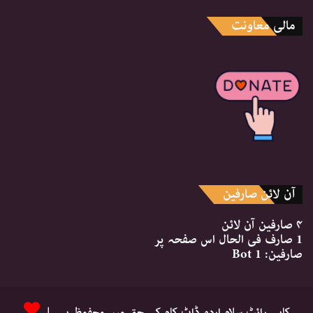
مالی معاونت
آن لائن صارفین
۴ صارفین
آن لائن
1 صارف
فی الحال اس صفحہ پر
صارفین:
1 Bot
کاپی رائٹ سلام اردو ڈاٹ کام کے حق میں محفوظ ہے |