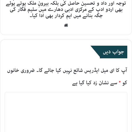
توجہ اور داد و تحسین حاصل کی بلکہ بیرونِ ملک ہوتے ہوئے
بھی اردو ادب کے مرکزی ادبی دھارے میں سلیم فگار کی
جگہ بنانے میں اہم کردار بھی ادا کیا۔
Website
جواب دیں
آپ کا ای میل ایڈریس شائع نہیں کیا جائے گا۔
ضروری خانوں
کو
*
سے نشان زد کیا گیا ہے
ت
ب
ص
ر
ہ