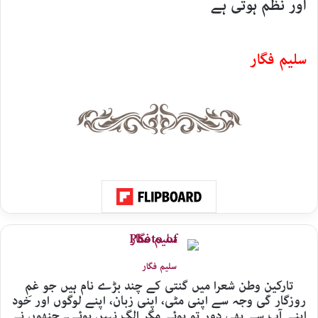
اور نظم ہوتی ہے
سلیم فگار
سلیم فگار
تارکینِ وطن شعرا میں گنتی کے چند بڑے نام ہیں جو غمِ
روزگار کی وجہ سے اپنی مٹی، اپنی زبان، اپنے لوگوں اور خود
اپنے آپ سے بھی دور تو ہوئے مگر الگ نہیں ہوئے۔ جنھوں نے