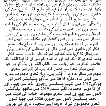
مشکل حالات میں بھی دیارِ غیر میں اردو زبان کا چراغ روشن
رکھا۔ ان میں ایک نمایاں اور اہم نام سلیم فگار کا ہے، جن کی
شاعری میں اپنی زمین، سر سبز کھیت، دریا اور درخت سانس
لیتے ہیں، سلیم فگار اس لحاظ سے خوش قسمت ہیں کہ
پاکستان میں انھیں اقبال کوثر جیسے نابغہ روزگار کی رفاقت
میسر رہی اور لندن میں ان کی نشست و برخاست ساقی
فاروقی جیسی عظیم شخصیت کے ساتھ رہی اور ان کی نجی
مخافل میں ہونے والی ادبی گفتگو اور مکالمہ سے انھیں اپنے
قلم و ہنر کو مزید نکھارنے اور سنوارنے کا موقع ملا۔ سلیم
فگار کی شاعری میں اپنے حال اور مستقبل کی بدلتی ہوئی
صورتحال کا گہرا مشاہدہ اور ادراک نظر آتا ہے۔ سلیم فگار
جدید شاعری کا ایک اہم اور نمائندہ نام ہیں ان کا اپنا الگ ایک
علامتی نظام ہے جو روایت سے بالکل الگ اور ہٹ کر ہے جو
انھیں دیگر شعرا سے ممتاز کرتا ہے۔ ان کے تین شعری
مجموعے منظرِ عام پر آ چُکے ہیں۔ پہلا شعری مجموعہ ستارہ
سی کوئی شام، مارچ 2015 میں سانجھ پبلیکیشن لاہور اور
جولائی2017 میں تفہیم پبلیکیشن راجوری انڈیا سے چھپا۔ اور
ان کا دوسرا مجموعہ تغیر ستمبر 2019 میں سانجھ پبلیکیشن
لاھور سے چھپااور تیسرا شعری مجموعہ خواب کی اذیت میں
الحمد پبلیکیشن لاھور سے جنوری 2026 میں چھپا تینوں
شعری مجموعوں نے نہ صرف اپنے سنجیدہ قاری کی بھرپور