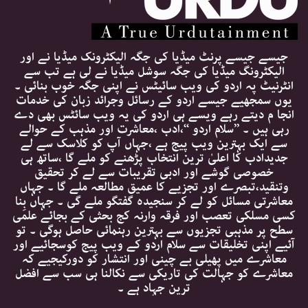
جیسے جیسے پرنٹ میڈیا کی جگہ الیکٹرونک میڈیا نے اور
الیکٹرونگ میڈیا کی جگہ سوشل میڈیا نے لی ہے تب سے
انٹرنیٹ پہ اردو کی ویب سائیٹس نے اپنی جگہ خوب بنائی ۔
یوں سمجھیے جیسے اردو کے رسائل وجرائد زبان کی خدمات
انجا م دیتے رہے ویسے ہی اردو کی یہ ویب سائٹس بھی دے
رہی ہیں ۔ ’’سلام اردو ‘‘،ادب ،معاشرت اور مذہب کے حوالے
سے ایک بہترین ویب پیج ہے ،جہاں آپ کو کلاسک سے لے
جدیدادب کا اعلیٰ ترین انتخاب پڑھنے کو ملے گا ،ساتھ ہی
خصوصی گوشے اور ادبی تقریبات سے لے کر تحقیق
وتنقید،تبصرے اور تجزیے کا عمیق مطالعہ ملے گا ۔ جہاں
معاشرتی مسائل کو لے کر سنجیدہ گفتگو ملے گی ۔ جہاں بِنا
کسی مسلکی تعصب اور فرقہ وارنہ کج بحثی کے بجائے علمی
سطح پر مذہبی تجزیوں سے بہترین رہنمائی حاصل ہوگی ۔ تو
آئیے اپنی تخلیقات سے سلام اردو کے ویب پیج کوسجائیے اور
معاشرے میں پھیلی بے چینی اور انتشار کو دورکیجیے کہ
معاشرے کو جہالت کی تاریکی سے نکالنا ہی سب سے افضل
ترین جہاد ہے ۔