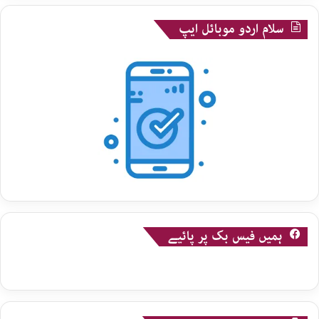
سلام اردو موبائل ایپ
ہمیں فیس بک پر پائیے