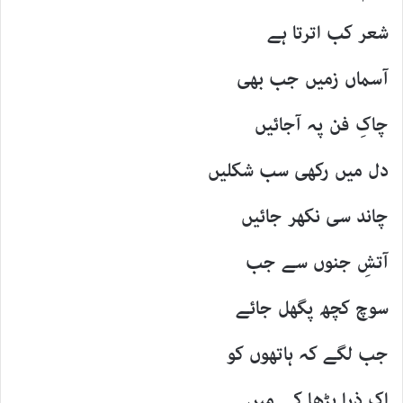
شعر کب اترتا ہے
آسماں زمیں جب بھی
چاکِ فن پہ آجائیں
دل میں رکھی سب شکلیں
چاند سی نکھر جائیں
آتشِ جنوں سے جب
سوچ کچھ پگھل جائے
جب لگے کہ ہاتھوں کو
اک ذرا بڑھا کے میں