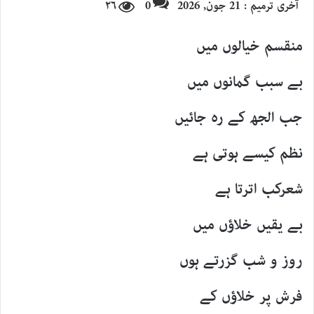
آخری ترمیم : 21 جون, 2026
0
۲۶
email
منقسم خیالوں میں
بے سبب گمانوں میں
جب الجھ کے رہ جائیں
نظم کیسے ہوتی ہے
شعرکب اترتا ہے
بے یقیں خلاؤں میں
روز و شب گزرتے ہوں
فرش پر خلاؤں کے