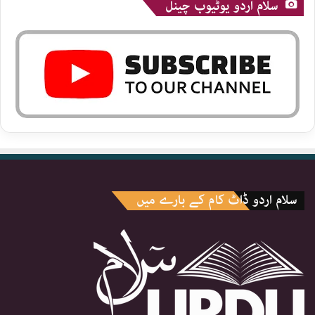
سلام اردو یوٹیوب چینل
سلام اردو ڈاٹ کام کے بارے میں