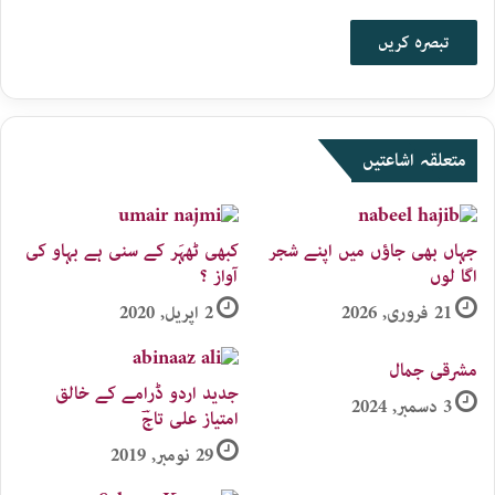
متعلقہ اشاعتیں
جہاں بھی جاؤں میں اپنے شجر
کبھی ٹھہَر کے سنی ہے بہاو کی
اگا لوں
آواز ؟
21 فروری, 2026
2 اپریل, 2020
مشرقی جمال
جدید اردو ڈرامے کے خالق
3 دسمبر, 2024
امتیاز علی تاجؔ
29 نومبر, 2019