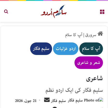
مینو
تلاش
سرورق
|
آپ کا سلام
آپ کا سلام
اردو غزلیات
سلیم فگار
شعر و شاعری
شاعری
سلیم فگار کی ایک اردو نظم
Send
سلیم فگار
21 جون, 2026
an