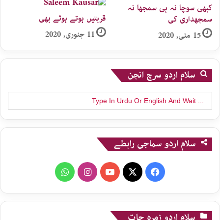
کبھی سوچا نہ ہی سمجھا نہ
قربتیں ہوتے ہوئے بھی
سمجھداری کی
11 جنوری, 2020
15 مئی, 2020
سلام اردو سرچ انجن
Search
for:
سلام اردو سماجی رابطے
WhatsApp
Instagram
YouTube
X
Facebook
سلام اردو زمرہ جات