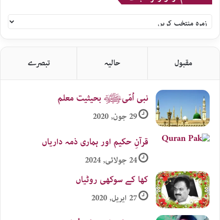
سلام
اردو
زمرہ
جات
مقبول
حالیہ
تبصرے
نبی اُمّیﷺ بحیثیت معلم
29 جون, 2020
قرآنِ حکیم اور ہماری ذمہ داریاں
24 جولائی, 2024
کھا کے سوکھی روٹیاں
27 اپریل, 2020