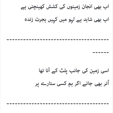
اب بھی انجان زمینوں کی کشش کھینچتی ہے
اب بھی شاید ہے لہو میں کہیں ہجرت زندہ
۔۔۔۔۔۔۔۔۔۔۔۔۔۔۔۔۔۔۔۔۔۔۔۔۔۔۔۔۔۔۔۔۔۔۔۔۔
۔۔۔۔۔۔
اسی زمین کی جانب پلٹ کے آنا تھا
اُتر بھی جاتے اگر ہم کسی ستارے پر
۔۔۔۔۔۔۔۔۔۔۔۔۔۔۔۔۔۔۔۔۔۔۔۔۔۔۔۔۔۔۔۔۔۔۔۔۔