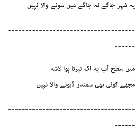
یہ شہر جاگے نہ جاگے میں سونے والا نہیں
۔۔۔۔۔۔۔۔۔۔۔۔۔۔۔۔۔۔۔۔۔۔۔۔۔۔۔۔۔۔۔۔۔۔۔۔۔
۔۔۔۔۔۔
میں سطحِ آب پہ اک تیرتا ہوا لاشہ
مجھے کوئی بھی سمندر ڈبونے والا نہیں
۔۔۔۔۔۔۔۔۔۔۔۔۔۔۔۔۔۔۔۔۔۔۔۔۔۔۔۔۔۔۔۔۔۔۔۔۔
۔۔۔۔۔۔