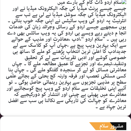
جیسے جیسے پرنٹ میڈیا کی جگہ الیکٹرونک میڈیا نے اور
الیکٹرونگ میڈیا کی جگہ سوشل میڈیا نے لی ہے تب سے
انٹرنیٹ پہ اردو کی ویب سائیٹس نے اپنی جگہ خوب بنائی ۔
یوں سمجھیے جیسے اردو کے رسائل وجرائد زبان کی خدمات
انجا م دیتے رہے ویسے ہی اردو کی یہ ویب سائٹس بھی دے
رہی ہیں ۔ ’’سلام اردو ‘‘،ادب ،معاشرت اور مذہب کے حوالے
سے ایک بہترین ویب پیج ہے ،جہاں آپ کو کلاسک سے لے
جدیدادب کا اعلیٰ ترین انتخاب پڑھنے کو ملے گا ،ساتھ ہی
خصوصی گوشے اور ادبی تقریبات سے لے کر تحقیق
وتنقید،تبصرے اور تجزیے کا عمیق مطالعہ ملے گا ۔ جہاں
معاشرتی مسائل کو لے کر سنجیدہ گفتگو ملے گی ۔ جہاں بِنا
کسی مسلکی تعصب اور فرقہ وارنہ کج بحثی کے بجائے علمی
سطح پر مذہبی تجزیوں سے بہترین رہنمائی حاصل ہوگی ۔ تو
آئیے اپنی تخلیقات سے سلام اردو کے ویب پیج کوسجائیے اور
معاشرے میں پھیلی بے چینی اور انتشار کو دورکیجیے کہ
معاشرے کو جہالت کی تاریکی سے نکالنا ہی سب سے افضل
ترین جہاد ہے ۔
مشہور سلام