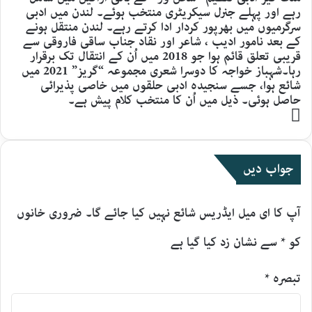
رہے اور پہلے جنرل سیکریٹری منتخب ہوئے۔ لندن میں ادبی
سرگرمیوں میں بھرپور کردار ادا کرتے رہے۔ لندن منتقل ہونے
کے بعد نامور ادیب ، شاعر اور نقاد جناب ساقی فاروقی سے
قریبی تعلق قائم ہوا جو 2018 میں اُن کے انتقال تک برقرار
رہا۔شہباز خواجہ کا دوسرا شعری مجموعہ “گریز” 2021 میں
شائع ہوا، جسے سنجیدہ ادبی حلقوں میں خاصی پذیرائی
حاصل ہوئی۔ ذیل میں اُن کا منتخب کلام پیش ہے۔
Website
جواب دیں
آپ کا ای میل ایڈریس شائع نہیں کیا جائے گا۔
ضروری خانوں
کو
*
سے نشان زد کیا گیا ہے
تبصرہ
*