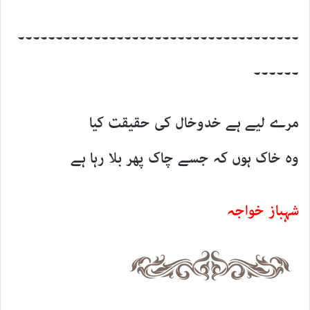
۔۔۔۔۔۔۔۔۔۔۔۔۔۔۔۔۔۔۔۔۔۔۔۔۔۔۔۔۔۔۔۔۔۔۔۔۔
۔۔۔۔۔۔
مرے لیے ہے خدوخال کی حقیقت کیا
وہ خاک ہوں کہ جسے چاک پھر بلا رہا ہے
شہباز خواجہ