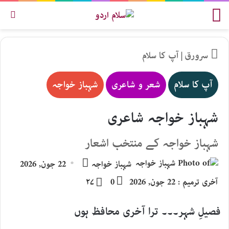
مینو
تلاش
سرورق
|
آپ کا سلام
آپ کا سلام
شعر و شاعری
شہباز خواجہ
شہباز خواجہ شاعری
شہباز خواجہ کے منتخب اشعار
Send
شہباز خواجہ
22 جون, 2026
an
آخری ترمیم : 22 جون, 2026
0
۲۷
email
فصیلِ شہر۔۔۔ ترا آخری محافظ ہوں