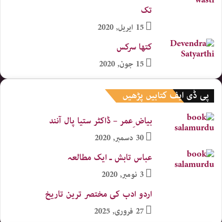
تک
15 اپریل, 2020
کتھا سرکس
15 جون, 2020
پی ڈی ایف کتابیں پڑھیں
بیاض ِعمر – ڈاکٹر ستیا پال آنند
30 دسمبر, 2020
عباس تابش ـ ایک مطالعہ
3 نومبر, 2020
اردو ادب کی مختصر ترین تاریخ
27 فروری, 2025