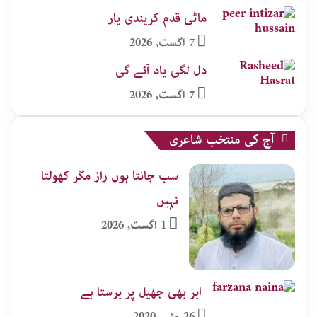
ماٹی قدم کریندی یار
7 اگست, 2026
دل لگی یاد آئے گی
7 اگست, 2026
آج کی منتخب شاعری
سب جانتا ہوں راز مگر کھولتا
نہیں
1 اگست, 2026
ابر بھی جھیل پر برستا ہے
26 مئی, 2020