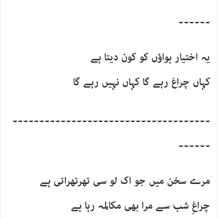
۔۔۔۔۔۔
یہ اختیار ہواؤں کو کون دیتا ہے
کہاں چراغ رہے گا کہاں نہیں رہے گا
۔۔۔۔۔۔۔۔۔۔۔۔۔۔۔۔۔۔۔۔۔۔۔۔۔۔۔۔۔۔۔۔۔۔۔۔۔
۔۔۔۔۔۔
مرے سخن میں جو اک لو سی تھرتھراتی ہے
چراغِ شب سے مرا بھی مکالمہ رہا ہے