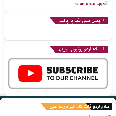
ہمیں فیس بک پر پائیے
سلام اردو یوٹیوب چینل
سلام اردو ڈاٹ کام کے بارے میں