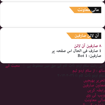
مالی معاونت
آن لائن صارفین
۸ صارفین
آن لائن
1 صارف
فی الحال اس صفحہ پر
صارفین:
1 Bot
کاپی رائٹ سلام اردو ڈاٹ کام کے حق میں محفوظ ہے |
محبت کے
ساتھ : از سلام اردو ٹیم
سلام اردو ڈاٹ کام © ۲۰۲۶-۲۰۱۲
تحریر بھیجیں
معاون صارفین
رابطہ کریں
ویب ٹی وی
مالی معاونت