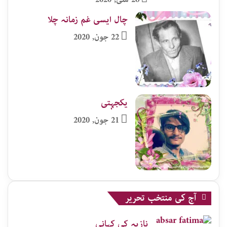
چال ایسی غم زمانہ چلا
22 جون, 2020
یکجہتی
21 جون, 2020
آج کی منتخب تحریر
نازیہ کی کہانی