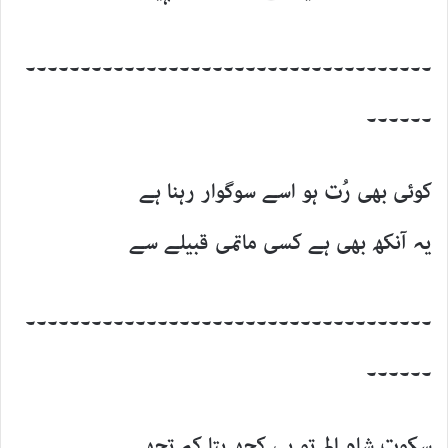
۔۔۔۔۔۔۔۔۔۔۔۔۔۔۔۔۔۔۔۔۔۔۔۔۔۔۔۔۔۔۔۔۔۔۔۔۔
۔۔۔۔۔۔
کوئی بھی رُت ہو اسے سوگوار رہنا ہے
یہ آنکھ بھی ہے کسی ماتمی قبیلے سے
۔۔۔۔۔۔۔۔۔۔۔۔۔۔۔۔۔۔۔۔۔۔۔۔۔۔۔۔۔۔۔۔۔۔۔۔۔
۔۔۔۔۔۔
سکوتِ شامِ الم تو ہی کچھ بتا کہ تجھے