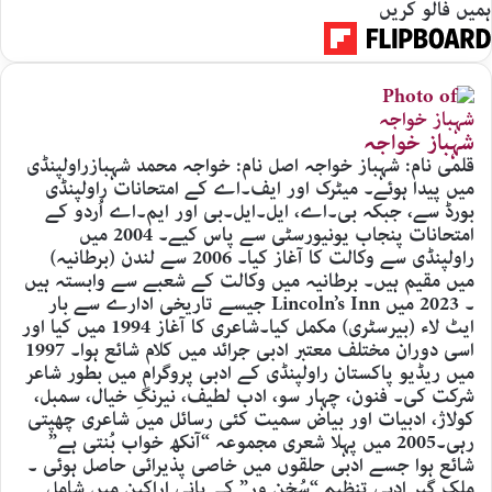
ہمیں فالو کریں
شہباز خواجہ
قلمی نام: شہباز خواجہ اصل نام: خواجہ محمد شہبازراولپنڈی
میں پیدا ہوئے۔ میٹرک اور ایف۔اے کے امتحانات راولپنڈی
بورڈ سے، جبکہ بی۔اے، ایل۔ایل۔بی اور ایم۔اے اُردو کے
امتحانات پنجاب یونیورسٹی سے پاس کیے۔ 2004 میں
راولپنڈی سے وکالت کا آغاز کیا۔ 2006 سے لندن (برطانیہ)
میں مقیم ہیں۔ برطانیہ میں وکالت کے شعبے سے وابستہ ہیں
۔ 2023 میں Lincoln’s Inn جیسے تاریخی ادارے سے بار
ایٹ لاء (بیرسٹری) مکمل کیا۔شاعری کا آغاز 1994 میں کیا اور
اسی دوران مختلف معتبر ادبی جرائد میں کلام شائع ہوا۔ 1997
میں ریڈیو پاکستان راولپنڈی کے ادبی پروگرام میں بطور شاعر
شرکت کی۔ فنون، چہار سو، ادب لطیف، نیرنگِ خیال، سمبل،
کولاژ، ادبیات اور بیاض سمیت کئی رسائل میں شاعری چھپتی
رہی۔2005 میں پہلا شعری مجموعہ “آنکھ خواب بُنتی ہے”
شائع ہوا جسے ادبی حلقوں میں خاصی پذیرائی حاصل ہوئی ۔
ملک گیر ادبی تنظیم “سُخن ور” کے بانی اراکین میں شامل