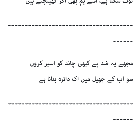
ٹوٹ سکتا ہے، اُسے ہم بھی اگر کھینچتے ہیں
۔۔۔۔۔۔۔۔۔۔۔۔۔۔۔۔۔۔۔۔۔۔۔۔۔۔۔۔۔۔۔۔۔۔۔۔۔
۔۔۔۔۔۔
مجھے یہ ضد ہے کبھی چاند کو اسیر کروں
سو اب کے جھیل میں اک دائرہ بنانا ہے
۔۔۔۔۔۔۔۔۔۔۔۔۔۔۔۔۔۔۔۔۔۔۔۔۔۔۔۔۔۔۔۔۔۔۔۔۔
۔۔۔۔۔۔