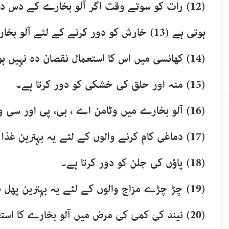
(12) رات کو سوتے وقت اگر آلو بخارے کے دس د
ہوتی ہے (13) خارش کو دور کرنے کے لئے آل
(14) کھانسی میں اس کا استعمال نقصان دہ نہیں ہوتا۔
(15) منہ اور حلق کی خشکی کو دور کرتا ہے۔
(16) آلو بخارے میں وٹامن اے ، بی، پی اور سی وافر مقدار میں پائے جاتے ہیں۔
(17) دماغی کام کرنے والوں کے لئے یہ بہترین غذا ہے۔
(18) پاؤں کی جلن کو دور کرتا ہے۔
(19) چڑ چڑے مزاج والوں کے لئے یہ بہترین پھل ہے جس سے یہ مرض دور ہو جاتی ہے۔
(20) نیند کی کمی کی مرض میں آلو بخارے کا استعمال بہترین ہوتا ہے۔