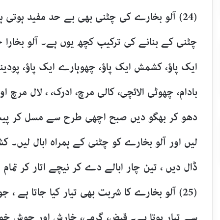
(24) آلو بخارے کی چٹنی بھی بے حد مفید ہوتی 
چٹنی کے بنانے کی ترکیب کچھ یوں ہے۔ آلو بخارا
ایک پاؤ، کشمش ایک پاؤ، چھوہارے ایک پاؤ، پودینہ
بادام، چھوٹی الائچی، کالی مرچ، ادرک، ، لال مرچ او
دھو کر بھگو دیں صبح اچھی طرح سے مسل کر پیس ل
لیں اور آلو بخارے کو چٹنی کے ہمراہ ابال لیں۔
ڈال دیں ، تین چار ابالے دے کر نیچے اتار کر تمام 
(25) آلو بخارے کا شربت بھی تیار کیا جاتا ہے 
سے تیار ہوتا ہے۔ قبض، گرمی، خارش اور جوش خون 