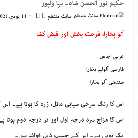
حکیم نور الحسن شاہ۔ بہا ولپور
Follow
Send
سائٹ منتظم
14 نومبر, 2021
an
on
email
X
آلو بخارا، فرحت بخش اور قبض کشا
عربی اجاص
فارسی آلولے بخارا
سندھی آلو بخارا
اس کا رنگ سرخی سیاہی مائل، زرد کا ہوتا ہے۔ اس ک
اس کا مزاج سرد درجہ اول اور تر درجہ دوم ہوتا
تک ہوتی ہے۔ اس کے حسب ذیل فوائد ہیں۔