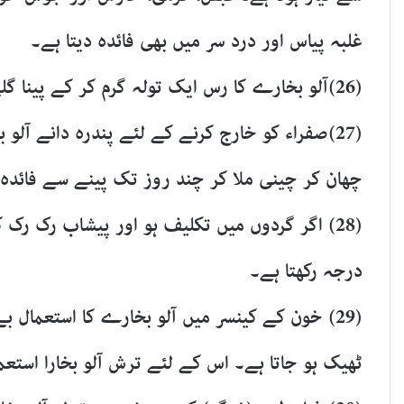
غلبہ پیاس اور درد سر میں بھی فائدہ دیتا ہے۔
(26)آلو بخارے کا رس ایک تولہ گرم کر کے پینا گلے کے ورم اور قے کے لئے مفید ہوتا ہے۔
(27)صفراء کو خارج کرنے کے لئے پندرہ دانے آلو 
چھان کر چینی ملا کر چند روز تک پینے سے فائدہ 
(28) اگر گردوں میں تکلیف ہو اور پیشاب رک رک ک
درجہ رکھتا ہے۔
(29) خون کے کینسر میں آلو بخارے کا استعمال ب
ٹھیک ہو جاتا ہے۔ اس کے لئے ترش آلو بخارا استعما