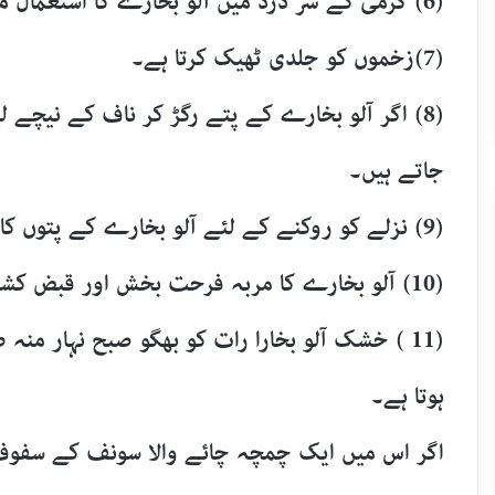
(6) گرمی کے سر درد میں آلو بخارے کا استعمال مفید ہوتا ہے۔
(7)زخموں کو جلدی ٹھیک کرتا ہے۔
(8) اگر آلو بخارے کے پتے رگڑ کر ناف کے نیچے 
جاتے ہیں۔
(9) نزلے کو روکنے کے لئے آلو بخارے کے پتوں کا جوشاندہ بنا کر غرارے کرنا مفید ہوتا ہے۔
(10) آلو بخارے کا مربہ فرحت بخش اور قبض کشا ہوتا ہے۔
(11 ) خشک آلو بخارا رات کو بھگو صبح نہار منہ 
ہوتا ہے۔
اگر اس میں ایک چمچہ چائے والا سونف کے سفوف کا 