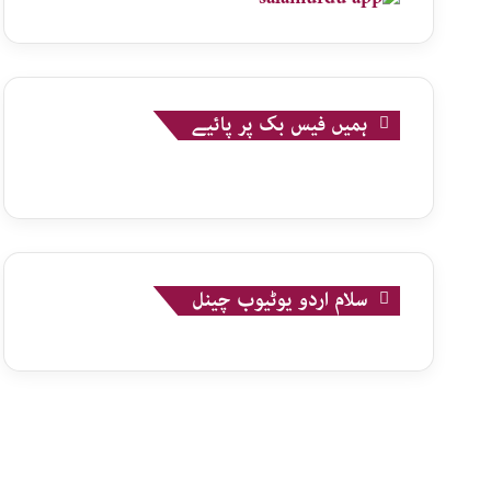
ہمیں فیس بک پر پائیے
سلام اردو یوٹیوب چینل