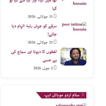
تھا میں کیا، اور کیا سے کیا ہو
گیا
31 جولائی, 2026
سرقے کو جہاں رتبۂ الہام دیا
جائے!
25 جولائی, 2026
لفظوں کا دیوتا اور سماج کی
بے حسی
2 جون, 2026
سلام اردو موبائل ایپ