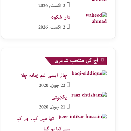
2 اگست, 2026
دارا شکوہ
2 اگست, 2026
آج کی منتخب شاعری
چال ایسی غم زمانہ چلا
22 جون, 2020
یکجہتی
21 جون, 2020
تھا میں کیا، اور کیا
سے کیا ہو گیا