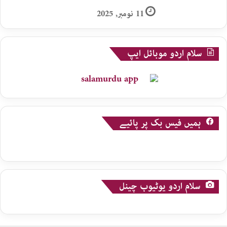
11 نومبر, 2025
سلام اردو موبائل ایپ
ہمیں فیس بک پر پائیے
سلام اردو یوٹیوب چینل