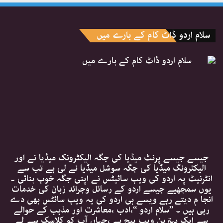
سلام اردو ڈاٹ کام کے بارے میں
جیسے جیسے پرنٹ میڈیا کی جگہ الیکٹرونک میڈیا نے اور
الیکٹرونگ میڈیا کی جگہ سوشل میڈیا نے لی ہے تب سے
انٹرنیٹ پہ اردو کی ویب سائیٹس نے اپنی جگہ خوب بنائی ۔
یوں سمجھیے جیسے اردو کے رسائل وجرائد زبان کی خدمات
انجا م دیتے رہے ویسے ہی اردو کی یہ ویب سائٹس بھی دے
رہی ہیں ۔ ’’سلام اردو ‘‘،ادب ،معاشرت اور مذہب کے حوالے
سے ایک بہترین ویب پیج ہے ،جہاں آپ کو کلاسک سے لے