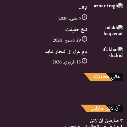
ازالہ
5 مئی, 2020
تلخ حقیقت
29 دسمبر, 2024
بامِ غزل از افتخار شاہد
13 فروری, 2026
مالی معاونت
آن لائن صارفین
۴ صارفین
آن لائن
1 صارف
فی الحال اس صفحہ پر