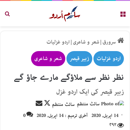
مینو
تلاش
سرورق
|
شعر و شاعری
|
اردو غزلیات
اردو غزلیات
زبیر قیصر
شعر و شاعری
نظر نظر سے ملاؤگے مارے جاؤ گے
زبیر قیصر کی ایک اردو غزل
Send
Follow
سائٹ منتظم
an
on
14 اپریل, 2020
آخری ترمیم : 14 اپریل, 2020
0
email
X
۴۹۲