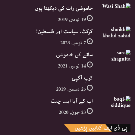
خاموشی رات کی دیکھتا ہوں
19 نومبر, 2019
کرکٹ، سیاست اور فلسطین!
7 نومبر, 2023
سائے کی خاموشی
14 نومبر, 2021
کربِ آگہی
25 دسمبر, 2019
اب کے آیا ایسا چیت
23 جون, 2020
پی ڈی ایف کتابیں پڑھیں