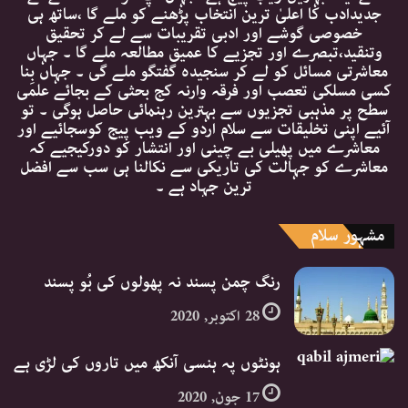
جدیدادب کا اعلیٰ ترین انتخاب پڑھنے کو ملے گا ،ساتھ ہی
خصوصی گوشے اور ادبی تقریبات سے لے کر تحقیق
وتنقید،تبصرے اور تجزیے کا عمیق مطالعہ ملے گا ۔ جہاں
معاشرتی مسائل کو لے کر سنجیدہ گفتگو ملے گی ۔ جہاں بِنا
کسی مسلکی تعصب اور فرقہ وارنہ کج بحثی کے بجائے علمی
سطح پر مذہبی تجزیوں سے بہترین رہنمائی حاصل ہوگی ۔ تو
آئیے اپنی تخلیقات سے سلام اردو کے ویب پیج کوسجائیے اور
معاشرے میں پھیلی بے چینی اور انتشار کو دورکیجیے کہ
معاشرے کو جہالت کی تاریکی سے نکالنا ہی سب سے افضل
ترین جہاد ہے ۔
مشہور سلام
رنگ چمن پسند نہ پھولوں کی بُو پسند
28 اکتوبر, 2020
ہونٹوں پہ ہنسی آنکھ میں تاروں کی لڑی ہے
17 جون, 2020