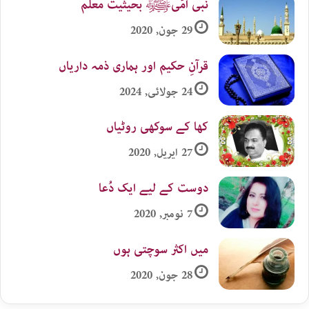
نبی اُمّیﷺ بحیثیت معلم
29 جون, 2020
قرآنِ حکیم اور ہماری ذمہ داریاں
24 جولائی, 2024
کھا کے سوکھی روٹیاں
27 اپریل, 2020
دوست کے لیے ایک دُعا
7 نومبر, 2020
میں اکثر سوچتی ہوں
28 جون, 2020