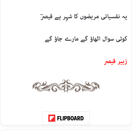
یہ نفسیاتی مریضوں کا شہر ہے قیصرؔ
کوئی سوال اٹھاؤ گے مارے جاؤ گے
زبیر قیصر