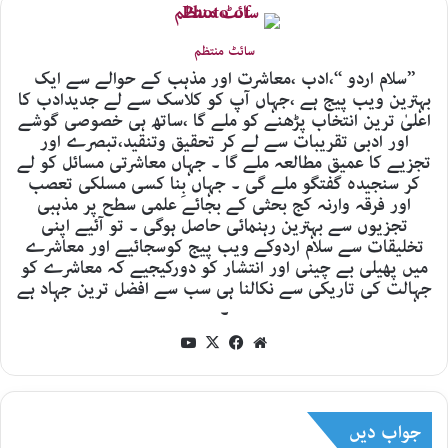
سائٹ منتظم
’’سلام اردو ‘‘،ادب ،معاشرت اور مذہب کے حوالے سے ایک
بہترین ویب پیج ہے ،جہاں آپ کو کلاسک سے لے جدیدادب کا
اعلیٰ ترین انتخاب پڑھنے کو ملے گا ،ساتھ ہی خصوصی گوشے
اور ادبی تقریبات سے لے کر تحقیق وتنقید،تبصرے اور
تجزیے کا عمیق مطالعہ ملے گا ۔ جہاں معاشرتی مسائل کو لے
کر سنجیدہ گفتگو ملے گی ۔ جہاں بِنا کسی مسلکی تعصب
اور فرقہ وارنہ کج بحثی کے بجائے علمی سطح پر مذہبی
تجزیوں سے بہترین رہنمائی حاصل ہوگی ۔ تو آئیے اپنی
تخلیقات سے سلام اردوکے ویب پیج کوسجائیے اور معاشرے
میں پھیلی بے چینی اور انتشار کو دورکیجیے کہ معاشرے کو
جہالت کی تاریکی سے نکالنا ہی سب سے افضل ترین جہاد ہے
۔
YouTube
Facebook
X
Website
جواب دیں