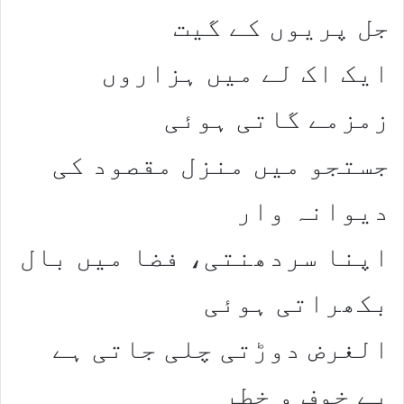
جل پریوں کے گیت
ایک اک لے میں ہزاروں
زمزمے گاتی ہوئی
جستجو میں منزل مقصود کی
دیوانہ وار
اپنا سردھنتی، فضا میں بال
بکھراتی ہوئی
الغرض دوڑتی چلی جاتی ہے
بے خوف و خطر