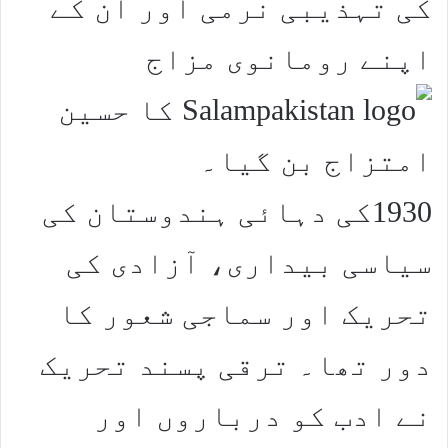
کی تہذیبی نرمی اور ان کے
اپنے رومانوی مزاج
کا حسین
امتزاج بن گیا۔
1930کی دہائی ہندوستان کی
سیاسی بیداری، آزادی کی
تحریک اور سماجی شعور کا
دور تھا۔ ترقی پسند تحریک
نے ادب کو درباروں اور