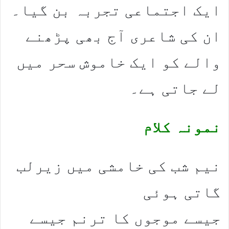
ایک اجتماعی تجربہ بن گیا۔
ان کی شاعری آج بھی پڑھنے
والے کو ایک خاموش سحر میں
لے جاتی ہے۔
نمونہ کلام
نیم شب کی خامشی میں زیرلب
گاتی ہوئی
جیسے موجوں کا ترنم جیسے