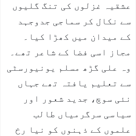
عشقیہ غزلوں کی تنگ گلیوں
سے نکال کر سماجی جدوجہد
کے میدان میں کھڑا کیا۔
مجاز اسی فضا کے شاعر تھے۔
وہ علی گڑھ مسلم یونیورسٹی
سے تعلیم یافتہ تھے جہاں
نئی سوچ، جدید شعور اور
سیاسی سرگرمیاں طالب
علموں کے ذہنوں کو نیا رخ