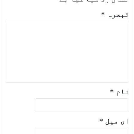
تبصرہ
*
نام
*
ای میل
*