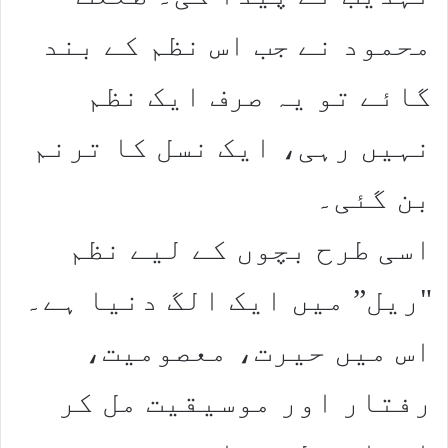
محمود نے جب اس نظم کے بند
گائے تو یہ صرف ایک نظم
نہیں رہی، ایک نسل کا ترنم
بن گئی۔
اسی طرح بچوں کے لیے نظم
"ریل” میں ایک الگ دنیا ہے۔
اس میں حیرت، معصومیت،
رفتار اور موسیقیت مل کر