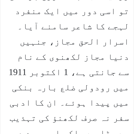
تو اسی دور میں ایک منفرد
لہجے کا شاعر سامنے آیا۔
اسرار الحق مجاز، جنہیں
دنیا مجاز لکھنوی کے نام
سے جانتی ہے، 1 اکتوبر 1911
میں رودولی ضلع بارہ بنکی
میں پیدا ہوئے۔ ان کا ادبی
سفر نہ صرف لکھنؤ کی تہذیب
سے جڑا ہے بلکہ اس پورے دور