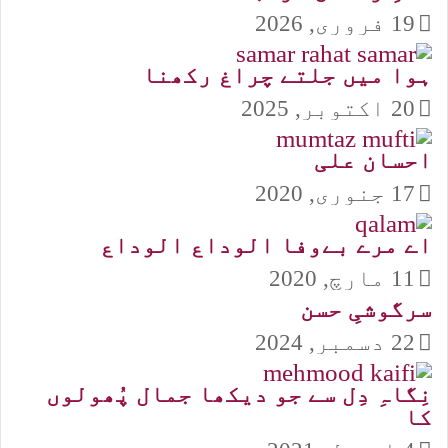
19 فروری, 2026
ہوا میں جلتے چراغ رکھنا
20 اکتوبر, 2025
احسان علی
17 جنوری, 2020
اے مرے بےوفا الوداع الوداع
11 مارچ, 2020
سرگوشیِ حسن
22 دسمبر, 2024
نِگاہِ دِل سے جو دیکھا جمال پُھولوں
کا