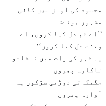
محمود کی آواز میں کافی
مشہور ہوئے:
’’اے غم دل کیا کروں، اے
وحشت دل کیا کروں‘‘
یہ شہر کی رات میں ناشادو
ناکارہ پھروں
جگمگاتی دوڑتی سڑکوں پہ
آوارہ پھروں