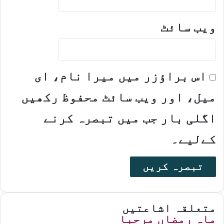
ویب‌ سائٹ
اس براؤزر میں میرا نام، ای
میل، اور ویب سائٹ محفوظ رکھیں
اگلی بار جب میں تبصرہ کرنے
کےلیے۔
متعلقہ اشاعتیں
ماہِ رمضاں مرحبا