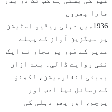
غیر کی بستی ہے کب تک در بدر
مارا پھروں
1936میں دہلی ریڈیو اسٹیشن
پر میگزین آواز کے پہلے
مدیر کے طور پر مجاز نے ایک
نئی روایت ڈالی۔ بعد ازاں
بمبئی انفارمیشن، لکھنؤ
کے رسائل نیا ادب اور
پرچم، اور پھر دہلی کی