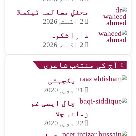
محفلِ مسالمہ ٹیکسلا
2 اگست, 2026
دارا شکوہ
2 اگست, 2026
آج کی منتخب شاعری
یکجہتی
21 جون, 2020
چال ایسی غم
زمانہ چلا
22 جون, 2020