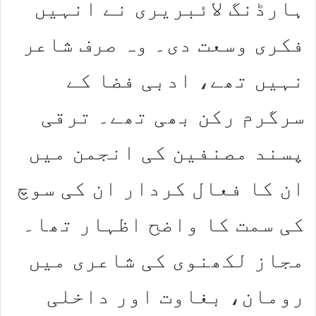
ہارڈنگ لائبریری نے انہیں
فکری وسعت دی۔ وہ صرف شاعر
نہیں تھے، ادبی فضا کے
سرگرم رکن بھی تھے۔ ترقی
پسند مصنفین کی انجمن میں
ان کا فعال کردار ان کی سوچ
کی سمت کا واضح اظہار تھا۔
مجاز لکھنوی کی شاعری میں
رومان، بغاوت اور داخلی