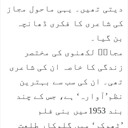
دیتی تھیں۔ یہی ماحول مجاز
کی شاعری کا فکری ڈھانچہ
بن گیا۔
مجازؔ لکھنوی کی مختصر
زندگی کا خاصہ ان کی شاعری
تھی۔ ان کی سب سے بہترین
نظم’آوارہ‘ ہے، جس کے چند
بند 1953میں بنی فلم
’ٹھوکر‘ میں گلوکار طلعت