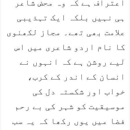
اعتراف ہے کہ وہ محض شاعر
ہی نہیں بلکہ ایک تہذیبی
علامت بھی تھے۔ مجاز لکھنوی
کا نام اردو شاعری میں اس
لیے روشن ہے کہ انہوں نے
انسان کے اندر کے کرب،
خواب اور شکستہ دل کی
موسیقیت کو شہر کی بے رحم
فضا میں یوں رکھا کہ یہ سب