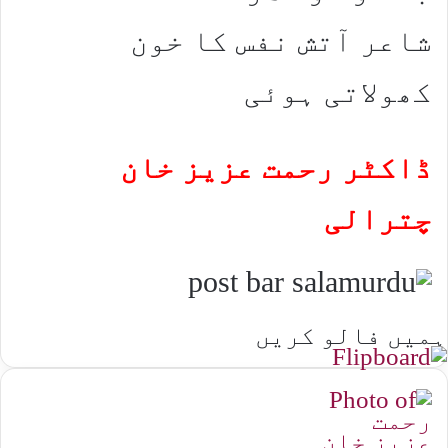
شاعر آتش نفس کا خون
کھولاتی ہوئی
ڈاکٹر رحمت عزیز خان
چترالی
ہمیں فالو کریں