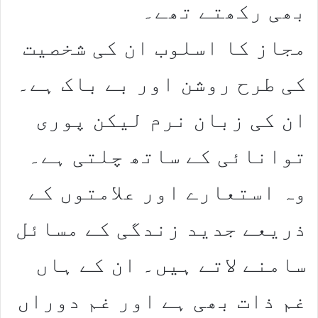
بھی رکھتے تھے۔
مجاز کا اسلوب ان کی شخصیت
کی طرح روشن اور بے باک ہے۔
ان کی زبان نرم لیکن پوری
توانائی کے ساتھ چلتی ہے۔
وہ استعارے اور علامتوں کے
ذریعے جدید زندگی کے مسائل
سامنے لاتے ہیں۔ ان کے ہاں
غم ذات بھی ہے اور غم دوراں