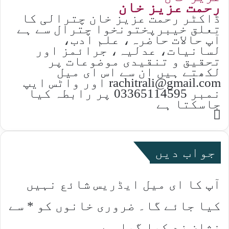
رحمت عزیز خان
ڈاکٹر رحمت عزیز خان چترالی کا
تعلق خیبرپختونخوا چترال سے ہے
آپ حالات حاضرہ، علم ادب،
لسانیات، عدلیہ، جرائمز اور
تحقیق و تنقیدی موضوعات پر
لکھتے ہیں ان سے اس ای میل
rachitrali@gmail.com اور واٹس ایپ
نمبر 03365114595 پر رابطہ کیا
جاسکتا ہے
Website
جواب دیں
آپ کا ای میل ایڈریس شائع نہیں
کیا جائے گا۔
ضروری خانوں کو
*
سے
نشان زد کیا گیا ہے