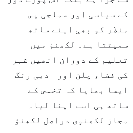
کے سیاسی اور سماجی پس
منظر کو بھی اپنے ساتھ
سمیٹتا ہے۔ لکھنؤ میں
تعلیم کے دوران انھیں شہر
کی فضا، چلن اور ادبی رنگ
ایسا بھایا کہ تخلص کے
ساتھ ہی اسے اپنا لیا۔
مجاز لکھنوی دراصل لکھنؤ