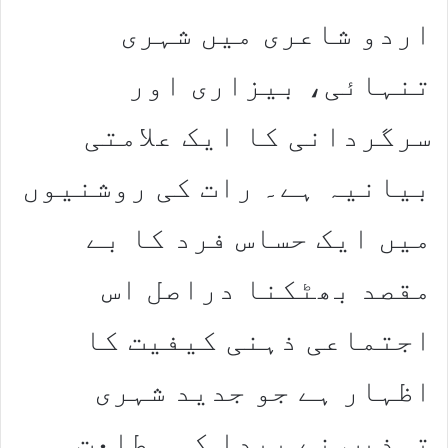
اردو شاعری میں شہری
تنہائی، بیزاری اور
سرگردانی کا ایک علامتی
بیانیہ ہے۔ رات کی روشنیوں
میں ایک حساس فرد کا بے
مقصد بھٹکنا دراصل اس
اجتماعی ذہنی کیفیت کا
اظہار ہے جو جدید شہری
تہذیب نے پیدا کی۔ طلعت