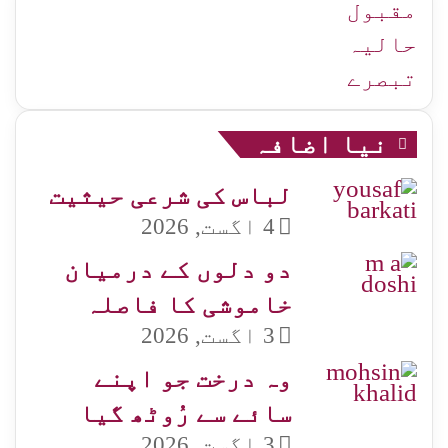
جات
مقبول
حالیہ
تبصرے
نیا اضافہ
لباس کی شرعی حیثیت
4 اگست, 2026
دو دلوں کے درمیان
خاموشی کا فاصلہ
3 اگست, 2026
وہ درخت جو اپنے
سائے سے رُوٹھ گیا
3 اگست, 2026