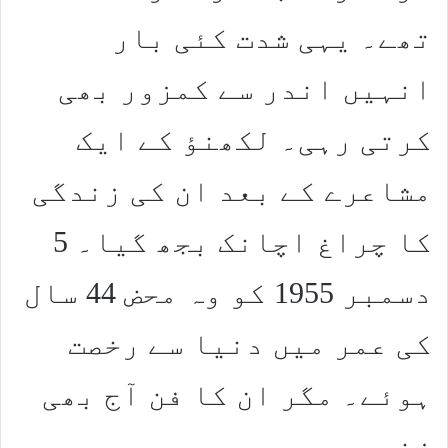
تھے۔ یہی شدت کئی بار
انہیں اندر سے کمزور بھی
کرتی رہی۔ لکھنؤ کے ایک
مشاعرے کے بعد ان کی زندگی
کا چراغ اچانک بجھ گیا۔ 5
دسمبر 1955 کو وہ محض 44 سال
کی عمر میں دنیا سے رخصت
ہوئے۔ مگر ان کا فن آج بھی
زندہ ہے۔