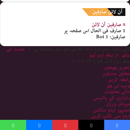
آن لائن صارفین
۸ صارفین
آن لائن
1 صارف
فی الحال اس صفحہ پر
صارفین:
1 Bot
کاپی رائٹ سلام اردو ڈاٹ کام کے حق میں محفوظ ہے |
محبت کے
ساتھ : از سلام اردو ٹیم
سلام اردو ڈاٹ کام © ۲۰۲۶-۲۰۱۲
تحریر بھیجیں
معاون صارفین
رابطہ کریں
ویب ٹی وی
مالی معاونت
رازداری کی پالیسی
موبائل ورژن
مشہور اردو سائٹس
اردو میں ٹائپ کریں
سائٹ کا نقشہ
Bac