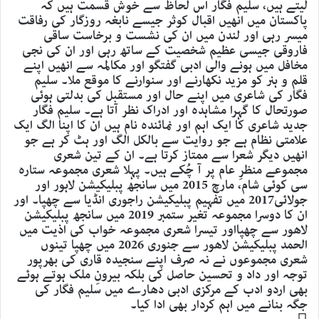
لیتے ہیں، سلیم فگار اس لحاظ سے خوش قسمت ہیں کہ
پاکستان میں انھیں اقبال کوثر جیسے نابغہ روزگار کی رفاقت
میسر رہی اور لندن میں ان کی نشست و برخاست ساقی
فاروقی جیسی عظیم شخصیت کے ساتھ رہی اور ان کی نجی
مخافل میں ہونے والی ادبی گفتگو اور مکالمہ سے انھیں اپنے
قلم و ہنر کو مزید نکھارنے اور سنوارنے کا موقع ملا۔ سلیم
فگار کی شاعری میں اپنے حال اور مستقبل کی بدلتی ہوئی
صورتحال کا گہرا مشاہدہ اور ادراک نظر آتا ہے۔ سلیم فگار
جدید شاعری کا ایک اہم اور نمائندہ نام ہیں ان کا اپنا الگ ایک
علامتی نظام ہے جو روایت سے بالکل الگ اور ہٹ کر ہے جو
انھیں دیگر شعرا سے ممتاز کرتا ہے۔ ان کے تین شعری
مجموعے منظرِ عام پر آ چُکے ہیں۔ پہلا شعری مجموعہ ستارہ
سی کوئی شام، مارچ 2015 میں سانجھ پبلیکیشن لاہور اور
جولائی2017 میں تفہیم پبلیکیشن راجوری انڈیا سے چھپا۔ اور
ان کا دوسرا مجموعہ تغیر ستمبر 2019 میں سانجھ پبلیکیشن
لاھور سے چھپااور تیسرا شعری مجموعہ خواب کی اذیت میں
الحمد پبلیکیشن لاھور سے جنوری 2026 میں چھپا تینوں
شعری مجموعوں نے نہ صرف اپنے سنجیدہ قاری کی بھرپور
توجہ اور داد و تحسین حاصل کی بلکہ بیرونِ ملک ہوتے ہوئے
بھی اردو ادب کے مرکزی ادبی دھارے میں سلیم فگار کی
جگہ بنانے میں اہم کردار بھی ادا کیا۔