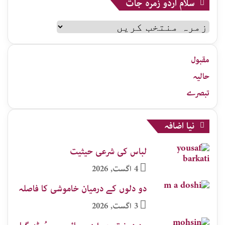
سلام اردو زمرہ جات
سلام
اردو
زمرہ
جات
مقبول
حالیہ
تبصرے
نیا اضافہ
لباس کی شرعی حیثیت
4 اگست, 2026
دو دلوں کے درمیان خاموشی کا فاصلہ
3 اگست, 2026