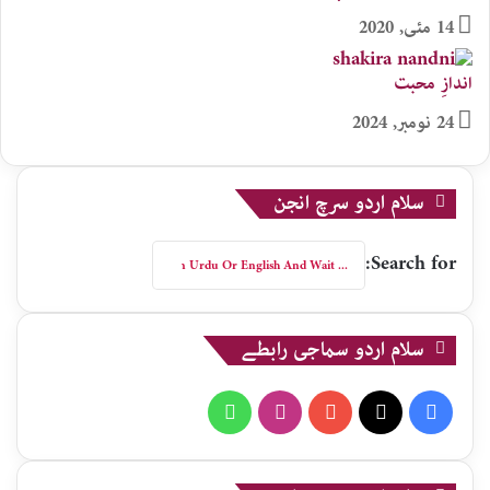
14 مئی, 2020
اندازِ محبت
24 نومبر, 2024
سلام اردو سرچ انجن
Search for:
سلام اردو سماجی رابطے
WhatsApp
Instagram
YouTube
X
Facebook