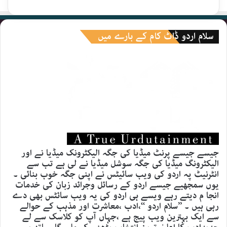
سلام اردو ڈاٹ کام کے بارے میں
جیسے جیسے پرنٹ میڈیا کی جگہ الیکٹرونک میڈیا نے اور
الیکٹرونگ میڈیا کی جگہ سوشل میڈیا نے لی ہے تب سے
انٹرنیٹ پہ اردو کی ویب سائیٹس نے اپنی جگہ خوب بنائی ۔
یوں سمجھیے جیسے اردو کے رسائل وجرائد زبان کی خدمات
انجا م دیتے رہے ویسے ہی اردو کی یہ ویب سائٹس بھی دے
رہی ہیں ۔ ’’سلام اردو ‘‘،ادب ،معاشرت اور مذہب کے حوالے
سے ایک بہترین ویب پیج ہے ،جہاں آپ کو کلاسک سے لے