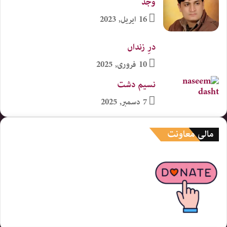
وجد
16 اپریل, 2023
درِ زنداں
10 فروری, 2025
نسیم دشت
7 دسمبر, 2025
مالی معاونت