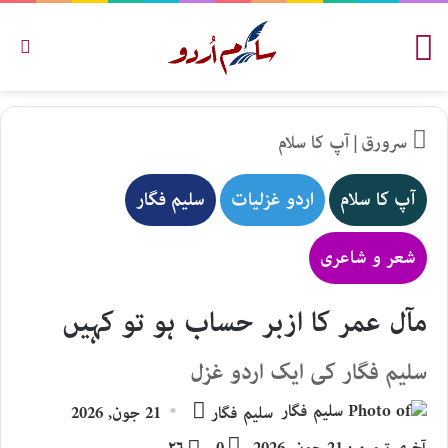
مینو
تلاش
سرورق
|
آپ کا سلام
آپ کا سلام
اردو غزلیات
سلیم فگار
شعر و شاعری
مآل عمر کا ازبر حساب ہو تو کہیں
سلیم فگار کی ایک اردو غزل
Send
سلیم فگار
21 جون, 2026
an