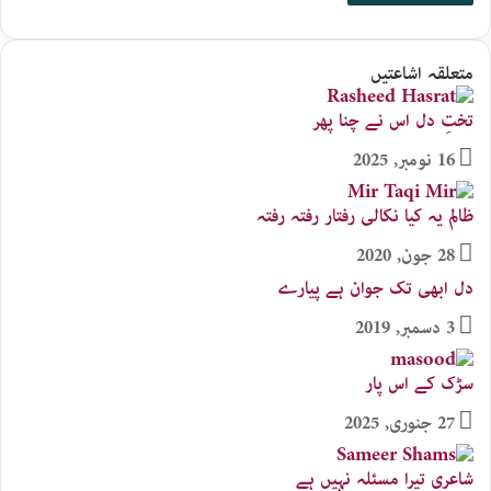
متعلقہ اشاعتیں
تختِ دل اس نے چنا پھر
16 نومبر, 2025
ظالم یہ کیا نکالی رفتار رفتہ رفتہ
28 جون, 2020
دل ابھی تک جوان ہے پیارے
3 دسمبر, 2019
سڑک کے اس پار
27 جنوری, 2025
شاعری تیرا مسئلہ نہیں ہے