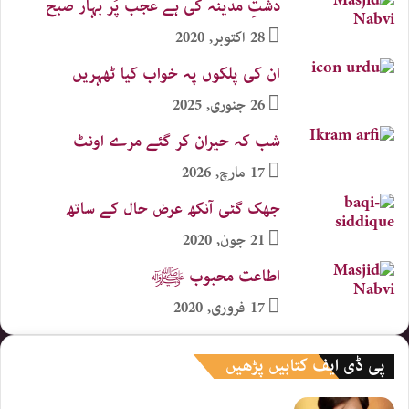
دشتِ مدینہ کی ہے عجب پُر بہار صبح
28 اکتوبر, 2020
ان کی پلکوں پہ خواب کیا ٹھہریں
26 جنوری, 2025
شب کہ حیران کر گئے مرے اونٹ
17 مارچ, 2026
جھک گئی آنکھ عرض حال کے ساتھ
21 جون, 2020
اطاعت محبوب ﷺ
17 فروری, 2020
پی ڈی ایف کتابیں پڑھیں