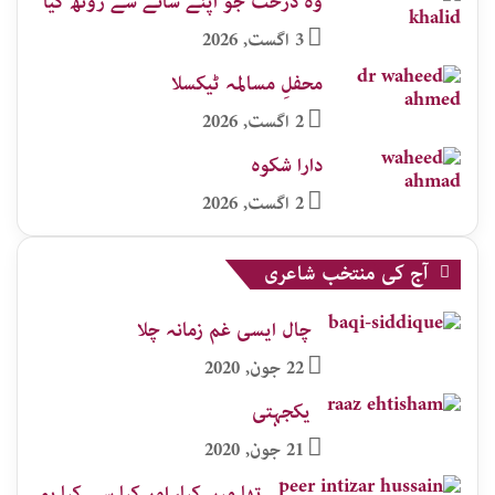
وہ درخت جو اپنے سائے سے رُوٹھ گیا
3 اگست, 2026
محفلِ مسالمہ ٹیکسلا
2 اگست, 2026
دارا شکوہ
2 اگست, 2026
آج کی منتخب شاعری
چال ایسی غم زمانہ چلا
22 جون, 2020
یکجہتی
21 جون, 2020
تھا میں کیا، اور کیا سے کیا ہو