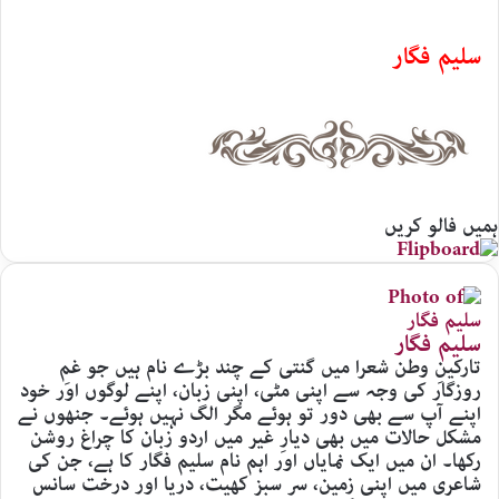
سلیم فگار
ہمیں فالو کریں
سلیم فگار
تارکینِ وطن شعرا میں گنتی کے چند بڑے نام ہیں جو غمِ
روزگار کی وجہ سے اپنی مٹی، اپنی زبان، اپنے لوگوں اور خود
اپنے آپ سے بھی دور تو ہوئے مگر الگ نہیں ہوئے۔ جنھوں نے
مشکل حالات میں بھی دیارِ غیر میں اردو زبان کا چراغ روشن
رکھا۔ ان میں ایک نمایاں اور اہم نام سلیم فگار کا ہے، جن کی
شاعری میں اپنی زمین، سر سبز کھیت، دریا اور درخت سانس