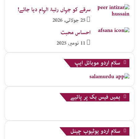
سرقے کو جہاں رتبۂ الہام دیا جائے!
25 جولائی, 2026
احساس محبت
11 نومبر, 2025
سلام اردو موبائل ایپ
ہمیں فیس بک پر پائیے
سلام اردو یوٹیوب چینل