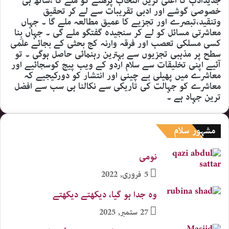
جدیدادب کا اعلیٰ ترین انتخاب پڑھنے کو ملے گا ،ساتھ ہی
خصوصی گوشے اور ادبی تقریبات سے لے کر تحقیق
وتنقید،تبصرے اور تجزیے کا عمیق مطالعہ ملے گا ۔ جہاں
معاشرتی مسائل کو لے کر سنجیدہ گفتگو ملے گی ۔ جہاں بِنا
کسی مسلکی تعصب اور فرقہ وارنہ کج بحثی کے بجائے علمی
سطح پر مذہبی تجزیوں سے بہترین رہنمائی حاصل ہوگی ۔ تو
آئیے اپنی تخلیقات سے سلام اردو کے ویب پیج کوسجائیے اور
معاشرے میں پھیلی بے چینی اور انتشار کو دورکیجیے کہ
معاشرے کو جہالت کی تاریکی سے نکالنا ہی سب سے افضل
ترین جہاد ہے ۔
مشہور سلام
نومی
5 فروری, 2022
وہ جدا ہو گیا، دیکھتے دیکھتے
27 ستمبر, 2025