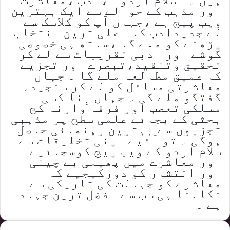
اور مذہب کے حوالے سے ایک بہترین
ویب پیج ہے ،جہاں آپ کو کلاسک سے
لے جدیدادب کا اعلیٰ ترین انتخاب
پڑھنے کو ملے گا ،ساتھ ہی خصوصی
گوشے اور ادبی تقریبات سے لے کر
تحقیق وتنقید،تبصرے اور تجزیے
کا عمیق مطالعہ ملے گا ۔ جہاں
معاشرتی مسائل کو لے کر سنجیدہ
گفتگو ملے گی ۔ جہاں بِنا کسی
مسلکی تعصب اور فرقہ وارنہ کج
بحثی کے بجائے علمی سطح پر مذہبی
تجزیوں سے بہترین رہنمائی حاصل
ہوگی ۔ تو آئیے اپنی تخلیقات سے
سلام اردو کے ویب پیج کوسجائیے
اور معاشرے میں پھیلی بے چینی
اور انتشار کو دورکیجیے کہ
معاشرے کو جہالت کی تاریکی سے
نکالنا ہی سب سے افضل ترین جہاد
ہے ۔