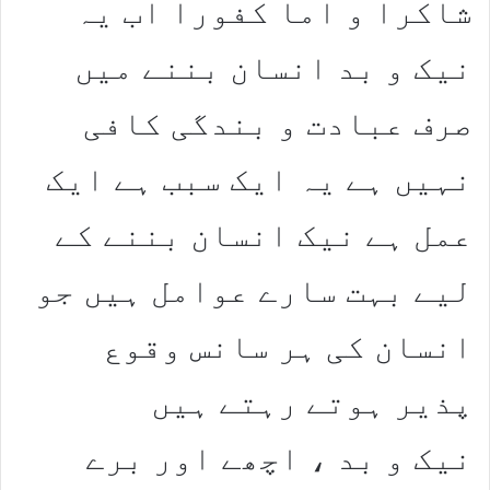
شاکرا و اما کفورا اب یہ
نیک و بد انسان بننے میں
صرف عبادت و بندگی کافی
نہیں ہے یہ ایک سبب ہے ایک
عمل ہے نیک انسان بننے کے
لیے بہت سارے عوامل ہیں جو
انسان کی ہر سانس وقوع
پذیر ہوتے رہتے ہیں
نیک و بد ، اچھے اور برے