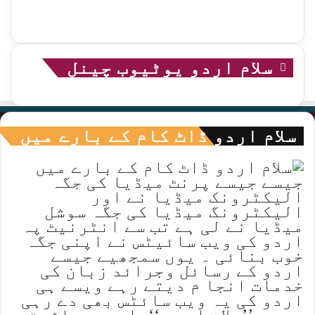
سلام اردو یوٹیوب چینل
سلام اردو ڈاٹ کام کے بارے میں
جیسے جیسے پرنٹ میڈیا کی جگہ
الیکٹرونک میڈیا نے اور
الیکٹرونگ میڈیا کی جگہ سوشل
میڈیا نے لی ہے تب سے انٹرنیٹ پہ
اردو کی ویب سائیٹس نے اپنی جگہ
خوب بنائی ۔ یوں سمجھیے جیسے
اردو کے رسائل وجرائد زبان کی
خدمات انجا م دیتے رہے ویسے ہی
اردو کی یہ ویب سائٹس بھی دے رہی
ہیں ۔ ’’سلام اردو ‘‘،ادب ،معاشرت