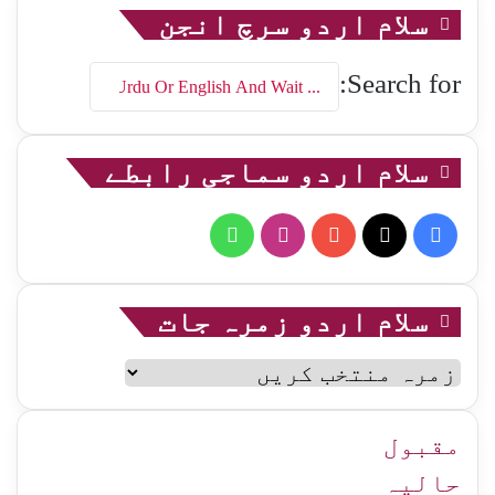
سلام اردو سرچ انجن
Search for:
سلام اردو سماجی رابطے
WhatsApp
Instagram
YouTube
Facebook
X
سلام اردو زمرہ جات
سلام
اردو
زمرہ
جات
مقبول
حالیہ