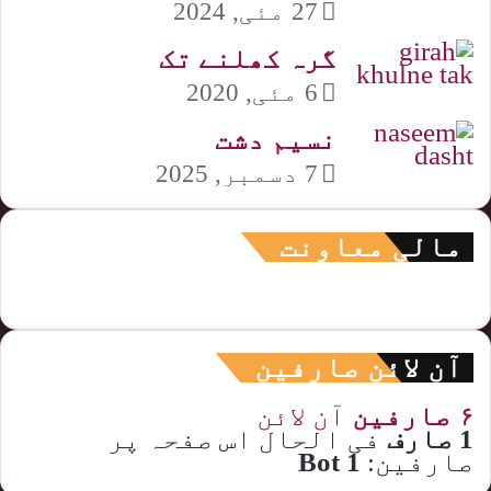
27 مئی, 2024
گرہ کھلنے تک
6 مئی, 2020
نسیم دشت
7 دسمبر, 2025
مالی معاونت
آن لائن صارفین
۶ صارفین
آن لائن
1 صارف
فی الحال اس صفحہ پر
صارفین:
1 Bot