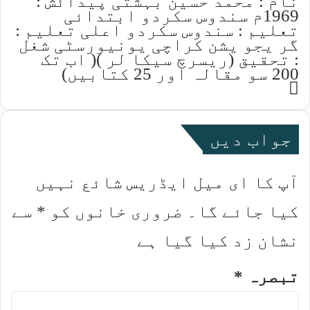
نام : محمد حسین بہشتی پیدائش :
1969م سندوس سکردو ابتدائی
تعلیم : سندوس سکردو اعلی تعلیم :
گر یجو یشن کراچی یونیورسٹی شغل
: تحقیق (ریسرچ سیکا لر )( اب تک
200 سو مقالہ اور 25 کتابیں)
Website
جواب دیں
آپ کا ای میل ایڈریس شائع نہیں
کیا جائے گا۔
ضروری خانوں کو
*
سے
نشان زد کیا گیا ہے
تبصرہ
*