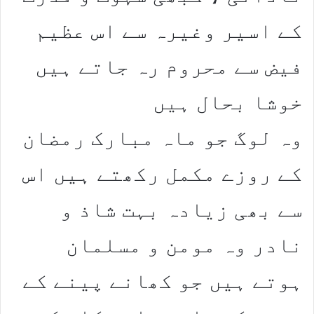
کے اسیر وغیرہ سے اس عظیم
فیض سے محروم رہ جاتے ہیں
خوشا بحال ہیں
وہ لوگ جو ماہ مبارک رمضان
کے روزے مکمل رکھتے ہیں اس
سے بھی زیادہ بہت شاذ و
نادر وہ مومن و مسلمان
ہوتے ہیں جو کھانے پینے کے