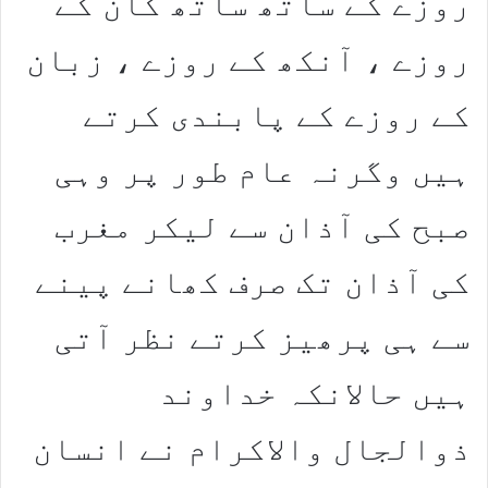
روزے کے ساتھ ساتھ کان کے
روزے ، آنکھ کے روزے ، زبان
کے روزے کے پابندی کرتے
ہیں وگرنہ عام طور پر وہی
صبح کی آذان سے لیکر مغرب
کی آذان تک صرف کھانے پینے
سے ہی پرھیز کرتے نظر آتی
ہیں حالانکہ خداوند
ذوالجال والاکرام نے انسان