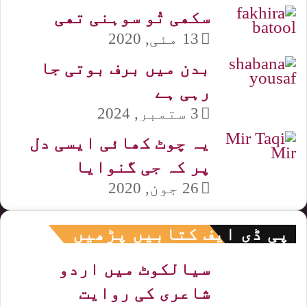
ﺳﮑﮭﯽ ﺗُﻮ ﺳﻮﮨﻨﯽ ﺗﮭﯽ
13 مئی, 2020
بدن میں برف بوتی جا
رہی ہے
3 ستمبر, 2024
یہ چوٹ کھائی ایسی دل
پر کہ جی گنوایا
26 جون, 2020
پی ڈی ایف کتابیں پڑھیں
سیالکوٹ میں اردو
شاعری کی روایت