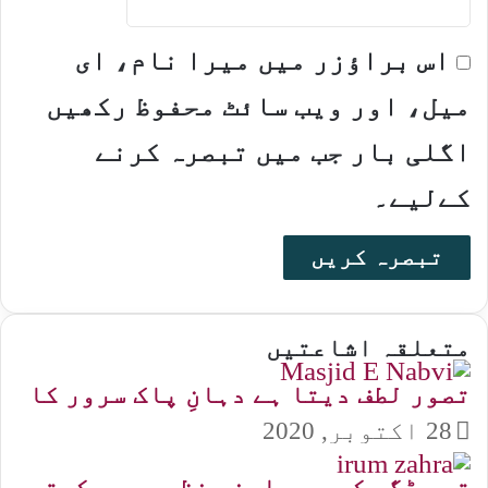
اس براؤزر میں میرا نام، ای
میل، اور ویب سائٹ محفوظ رکھیں
اگلی بار جب میں تبصرہ کرنے
کےلیے۔
متعلقہ اشاعتیں
تصور لطف دیتا ہے دہانِ پاک سرور کا
28 اکتوبر, 2020
تری ڈگر کو میں اپنی نظر میں رکھتی