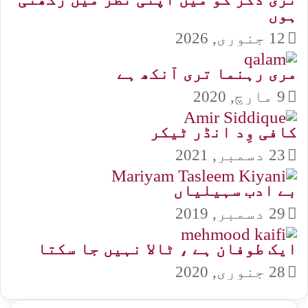
ہوں
12 جنوری, 2026
مری رہنما تری آنکھ ہے
9 مارچ, 2020
کافی وِد انڈر ٹیکر
23 دسمبر, 2021
بے ادب سہیلیاں
29 دسمبر, 2019
ایک طوفان ہے ، ٹالا نہیں جا سکتا
28 جنوری, 2020