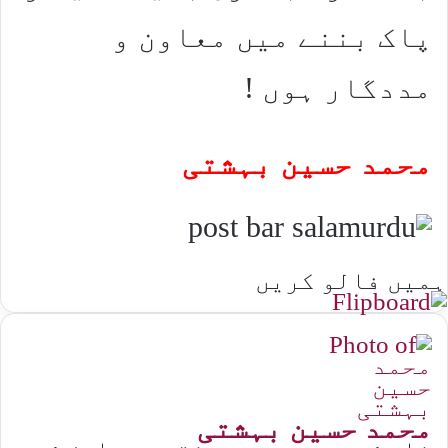
پاک بننے میں معاون و
مددگار ہوں !
محمد حسین بہشتی
ہمیں فالو کریں
محمد حسین بہشتی