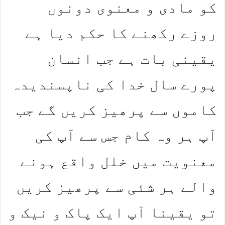
کو مادی و معنوی دونوں
روزے رکھنے کا حکم دیا ہے
یقینی بات ہے جب انسان
پورے سال خدا کی ناپسندیدہ
کاموں سے پرھیز کریں گے جب
آپ ہر وہ کام جس سے آپ کی
معنویت میں خلل واقع ہونے
والے ہر شئی سے پرھیز کریں
تو یقینا آپ ایک پاک و نیک و