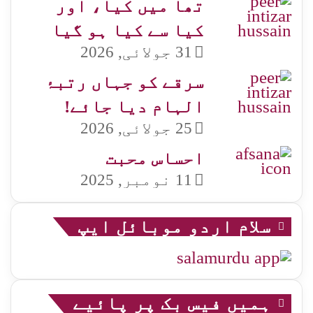
تھا میں کیا، اور
کیا سے کیا ہو گیا
31 جولائی, 2026
سرقے کو جہاں رتبۂ
الہام دیا جائے!
25 جولائی, 2026
احساس محبت
11 نومبر, 2025
سلام اردو موبائل ایپ
ہمیں فیس بک پر پائیے