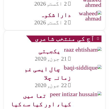
2 اگست, 2026
دارا شکوہ
2 اگست, 2026
آج کی منتخب شاعری
یکجہتی
21 جون, 2020
چال ایسی غم
زمانہ چلا
22 جون, 2020
تھا میں
کیا، اور کیا سے کیا