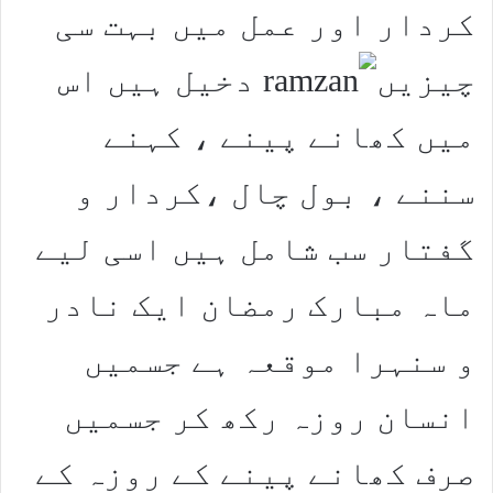
کردار اور عمل میں بہت سی
چیزیں
دخیل ہیں اس
میں کھانے پینے ، کہنے
سننے ، بول چال ،کردار و
گفتار سب شامل ہیں اسی لیے
ماہ مبارک رمضان ایک نادر
و سنہرا موقعہ ہے جسمیں
انسان روزہ رکھ کر جسمیں
صرف کھانے پینے کے روزہ کے