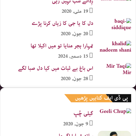
رِدائے شب نہیں رہی
19 مئی, 2020
دل کا یا جی کا زیاں کرنا پڑے
20 جون, 2020
تمہارا ہجر منایا تو میں اکیلا تھا
15 دسمبر, 2024
اس باغ بے ثبات میں کیا دل صبا لگے
28 جون, 2020
پی ڈی ایف کتابیں پڑھیں
گیلی چُپ
9 جون, 2020