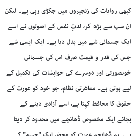
کبھی روایات کی زنجیروں میں جکڑی رہی ہے۔ لیکن
ان سب سے بڑھ کر، لذتِ نفس کے اصولوں نے اسے
ایک جسمانی شے میں بدل دیا ہے۔
ایک ایسی شے
جس کی قدر و قیمت صرف اس کی جسمانی
خوبصورتی اور دوسرے کی خواہشات کی تکمیل کے
لیے ہوتی ہے۔ معاشرتی نظام، جو خود کو عورت کے
حقوق کا محافظ کہتا ہے، اسے آزادی دینے کے
بجائے ایک مخصوص ڈھانچے میں محدود کر دیتا
ہے۔ یہ ڈھانچہ عورت کو محض ایک "جسم” کے