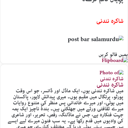
شاکرہ نندنی
ہمیں فالو کریں
شاکرہ نندنی
میں شاکرہ نندنی ہوں، ایک ماڈل اور ڈانسر، جو اس وقت
پورٹو، پرتگال میں مقیم ہوں۔ میری پیدائش لاہور، پاکستان
میں ہوئی، اور میرے خاندانی پس منظر کی متنوع روایات
میرے ثقافتی ورثے میں جھلکتی ہیں۔ بندۂ ناچیز ایک ہمہ
جہت فنکارہ ہے، جس نے ماڈلنگ، رقص، تحریر، اور شاعری
کی وادیوں میں قدم رکھا ہے۔ یہ سب فنون میرے لیے ایسے
ہیں جیسے بہتے ہوئے دریا کے مختلف کنارے، جو میری