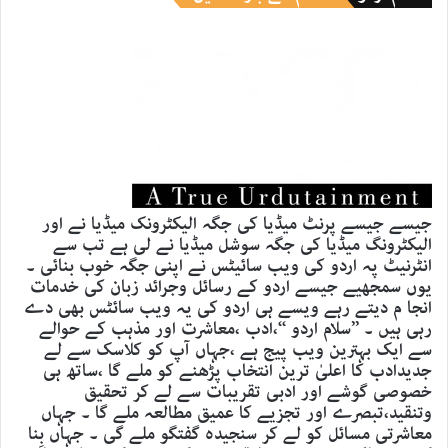
جیسے جیسے پرنٹ میڈیا کی جگہ الیکٹرونک میڈیا نے اور
الیکٹرونگ میڈیا کی جگہ سوشل میڈیا نے لی ہے تب سے
انٹرنیٹ پہ اردو کی ویب سائیٹس نے اپنی جگہ خوب بنائی ۔
یوں سمجھیے جیسے اردو کے رسائل وجرائد زبان کی خدمات
انجا م دیتے رہے ویسے ہی اردو کی یہ ویب سائٹس بھی دے
رہی ہیں ۔ ’’سلام اردو ‘‘،ادب ،معاشرت اور مذہب کے حوالے
سے ایک بہترین ویب پیج ہے ،جہاں آپ کو کلاسک سے لے
جدیدادب کا اعلیٰ ترین انتخاب پڑھنے کو ملے گا ،ساتھ ہی
خصوصی گوشے اور ادبی تقریبات سے لے کر تحقیق
وتنقید،تبصرے اور تجزیے کا عمیق مطالعہ ملے گا ۔ جہاں
معاشرتی مسائل کو لے کر سنجیدہ گفتگو ملے گی ۔ جہاں بِنا