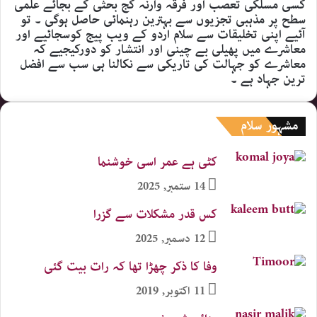
کسی مسلکی تعصب اور فرقہ وارنہ کج بحثی کے بجائے علمی
سطح پر مذہبی تجزیوں سے بہترین رہنمائی حاصل ہوگی ۔ تو
آئیے اپنی تخلیقات سے سلام اردو کے ویب پیج کوسجائیے اور
معاشرے میں پھیلی بے چینی اور انتشار کو دورکیجیے کہ
معاشرے کو جہالت کی تاریکی سے نکالنا ہی سب سے افضل
ترین جہاد ہے ۔
مشہور سلام
کٹی ہے عمر اسی خوشنما
14 ستمبر, 2025
کس قدر مشکلات سے گزرا
12 دسمبر, 2025
وفا کا ذکر چھڑا تھا کہ رات بیت گئی
11 اکتوبر, 2019