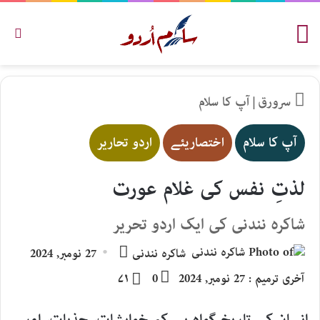
مینو
تلاش
سرورق
|
آپ کا سلام
آپ کا سلام
اختصاریئے
اردو تحاریر
لذتِ نفس کی غلام عورت
شاکرہ نندنی کی ایک اردو تحریر
Send
شاکرہ نندنی
27 نومبر, 2024
an
آخری ترمیم : 27 نومبر, 2024
0
۷۱
email