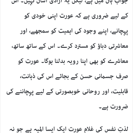
جواب ہاں میں ہے، لیکن یہ آزادی آسان نہیں۔ اس
کے لیے ضروری ہے کہ عورت اپنی خودی کو
پہچانے، اپنے وجود کی اہمیت کو سمجھے، اور
معاشرتی دباؤ کو مسترد کرے۔ اس کے ساتھ ساتھ،
معاشرے کو بھی اپنا رویہ بدلنا ہوگا۔ عورت کو
صرف جسمانی حسن کے بجائے اس کی ذہانت،
قابلیت، اور روحانی خوبصورتی کے لیے پہچاننے کی
ضرورت ہے۔
لذتِ نفس کی غلام عورت ایک ایسا المیہ ہے جو نہ