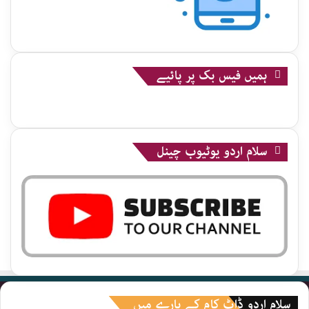
ہمیں فیس بک پر پائیے
سلام اردو یوٹیوب چینل
سلام اردو ڈاٹ کام کے بارے میں