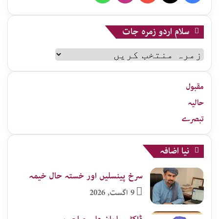
سلام اردو زمرہ جات
سلام
اردو
زمرہ
جات
مقبول
حالیہ
تبصرے
نیا اضافہ
سرخ پینسلیں اور خستہ حال خیمہ
9 اگست, 2026