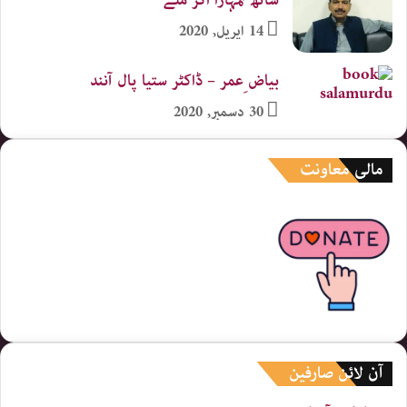
ساتھ تمہارا اگر ملے
14 اپریل, 2020
بیاض ِعمر – ڈاکٹر ستیا پال آنند
30 دسمبر, 2020
مالی معاونت
آن لائن صارفین