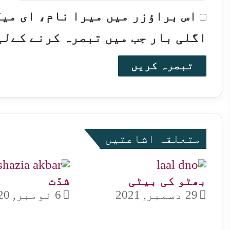
اس براؤزر میں میرا نام، ای می
اگلی بار جب میں تبصرہ کرنے کےلی
متعلقہ اشاعتیں
بھٹو کی بیٹی
شدّت
29 دسمبر, 2021
6 نومبر, 2020