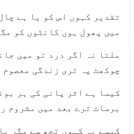
تقدیر کہوں اس کو یا ہے چال
میں پھول ہوں کانٹوں کو مگر
ملتا نہ اگر درد تو میں جان
چوکھٹ پہ تری زندگی معصوم 
کیسا ہے اثر پانی کی ہر بون
برسات ترے بعد میں مشروم رہ
کیسے یہ کہوں تجھ سے مگر با