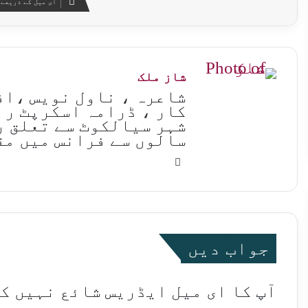
ای میل کے ذریعے 
شاز ملک
شاعرہ ، ناول نویس ،اف
کار ، ڈرامہ اسکرپٹ را
شہر سیالکوٹ سے تعلق ر
سالوں سے فرانس میں مق
Website
جواب دیں
آپ کا ای میل ایڈریس شائع نہیں ک