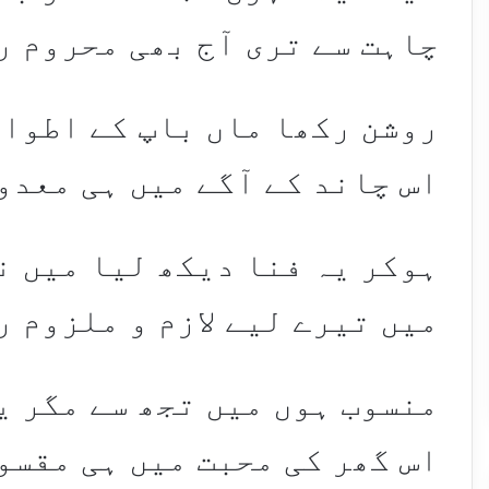
چاہت سے تری آج بھی محروم ر
روشن رکھا ماں باپ کے اطوار
اس چاند کے آگے میں ہی معدو
ہوکر یہ فنا دیکھ لیا میں ن
میں تیرے لیے لازم و ملزوم ر
منسوب ہوں میں تجھ سے مگر ی
اس گھر کی محبت میں ہی مقسو