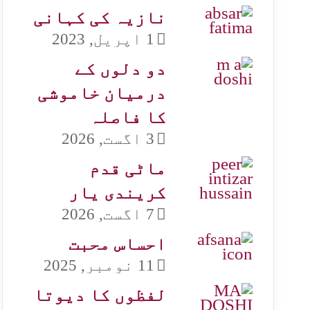
نازیہ کی کہانی
1 اپریل, 2023
دو دلوں کے
درمیان خاموشی
کا فاصلہ
3 اگست, 2026
ماٹی قدم
کریندی یار
7 اگست, 2026
احساس محبت
11 نومبر, 2025
لفظوں کا دیوتا