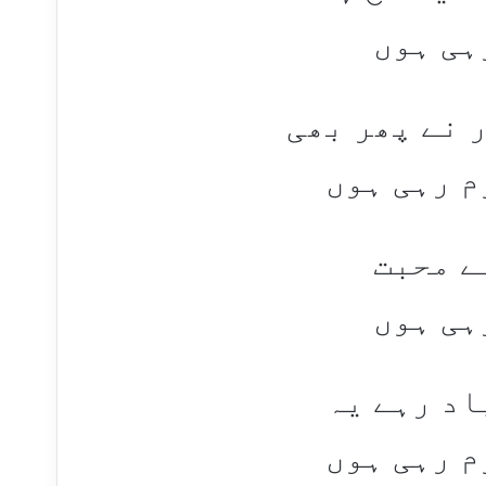
ہی ہوں
 نے پھر بھی
م رہی ہوں
ے محبت
ہی ہوں
اد رہے یہ
م رہی ہوں