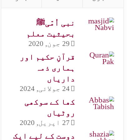
نبی اُمّیﷺ
بحیثیت معلم
29 جون, 2020
قرآنِ حکیم اور
ہماری ذمہ
داریاں
24 جولائی, 2024
کھا کے سوکھی
روٹیاں
27 اپریل, 2020
دوست کے لیے ایک