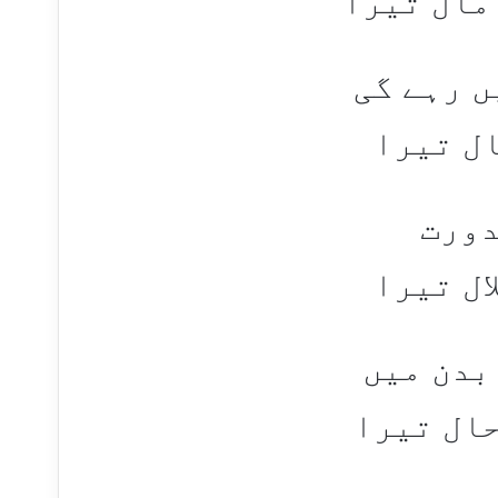
مآل تیرا
ں رہے گی
ال تیرا
دورت
ال تیرا
بدن میں
حال تیرا