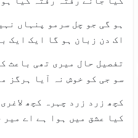
کیا جانے رفتہ رفتہ کیا ہو 
ہو گی جو چل سرمو پنہاں نہی
اک دن زبان ہو گا ایک ایک ب
تفصیل حال میری تھی باعث ک
سو جی کو خوش نہ آیا ہرگز مل
کچھ زرد زرد چہرہ کچھ لاغری 
کیا عشق میں ہوا ہے اے میر 