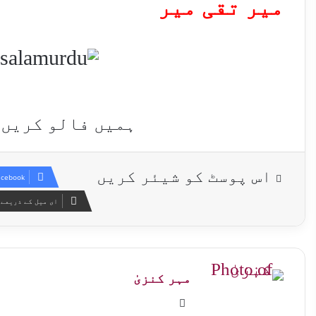
میر تقی میر
ہمیں فالو کریں
اس پوسٹ کو شیئر کریں
acebook
ای میل کے ذریعے 
مہر کنزیٰ
Website