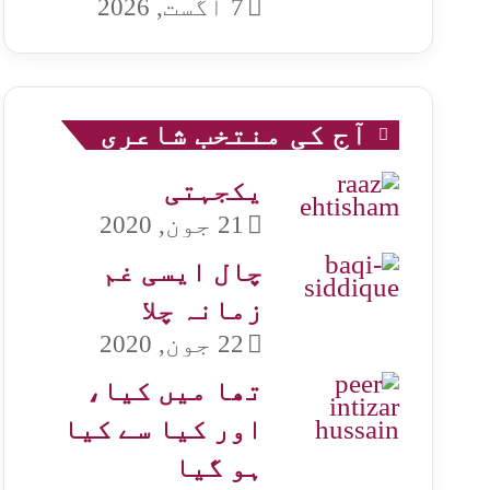
7 اگست, 2026
آج کی منتخب شاعری
یکجہتی
21 جون, 2020
چال ایسی غم
زمانہ چلا
22 جون, 2020
تھا میں کیا،
اور کیا سے کیا
ہو گیا