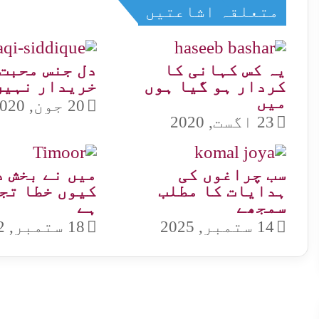
متعلقہ اشاعتیں
یہ کس کہانی کا
دل جنس محبت 
کردار ہو گیا ہوں
خریدار نہیں
میں
20 جون, 2020
23 اگست, 2020
سب چراغوں کی
میں نے بخش د
ہدایات کا مطلب
کیوں خطا تج
سمجھے
ہے
14 ستمبر, 2025
18 ستمبر, 2022