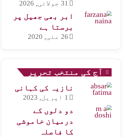
31 جولائی, 2026
ابر بھی جھیل پر
برستا ہے
26 مئی, 2020
آج کی منتخب تحریر
نازیہ کی کہانی
1 اپریل, 2023
دو دلوں کے
درمیان خاموشی
کا فاصلہ