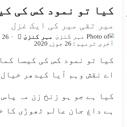
کیا تو نمود کس کی کی
میر تقی میر کی ایک غزل
Send
مہر کنزیٰ
26 جون, 2020
an
آخری ترمیم : 26 جون, 2020
email
کیا تو نمود کس کی کیسا کما
اے نقش وہم آیا کیدھر خیال
کیا ہے جو ہو زنخ زن مہ پاس 
ہے داغ جان عالم ٹھوڑی کا خ