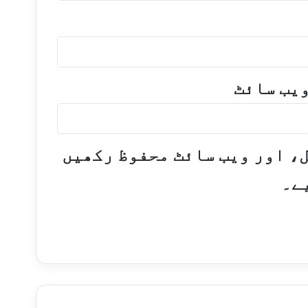
یب‌ سائٹ
ل، اور ویب سائٹ محفوظ رکھیں
ے۔