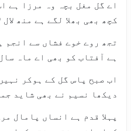
اے گل مغل بچہ وہ مرزا ہے اس
کچھ بھی بھلا لگے ہے منھ لال ل
تجھ روے خوے فشاں سے انجم ہ
ہے آفتاب کو بھی اے ماہ سال
اب صبح پاس گل کے ہوکر نہیں
دیکھا نسیم نے بھی شاید جم
پہلا قدم ہے انساں پامال مر