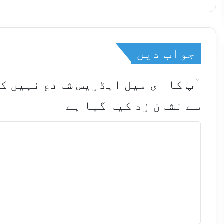
جواب دیں
آپ کا ای میل ایڈریس شائع نہیں ک
سے نشان زد کیا گیا ہے
ت
ب
ص
ر
ہ
*