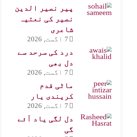
پیر نصیر الدین
نصیر کی نعتیہ
شاعری
7 اگست, 2026
درد کی سرحد سے
دل بھی
7 اگست, 2026
ماٹی قدم
کریندی یار
7 اگست, 2026
دل لگی یاد آئے
گی