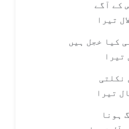
 کے آگے
ال تیرا
ی کیا خجل ہیں
 تیرا
 نکلتی
ال تیرا
گ ہونا