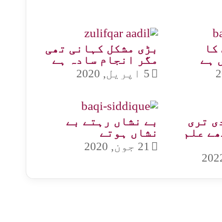
کا
بڑی مشکل کہانی تھی
 ہے
مگر انجام سادہ ہے
5 اپریل, 2020
ی تری
بے نشاں رہتے بے
ھے علم
نشاں ہوتے
21 جون, 2020