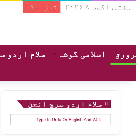
ہفتہ, اگست ۸ ۲۰۲۶
تازہ سلام
ورق
اسلامی گوشہ
سلام اردو س
سلام اردو سرچ انجن
Search
for: