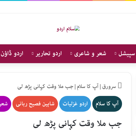
 سپیشل
شعر و شاعری
اردو تحاریر
اردو ڈاؤن 
سرورق
|
آپ کا سلام
|
جب ملا وقت کہانی پڑھ لی
آپ کا سلام
اردو غزلیات
شاہین فصیح ربانی
شعر
جب ملا وقت کہانی پڑھ لی