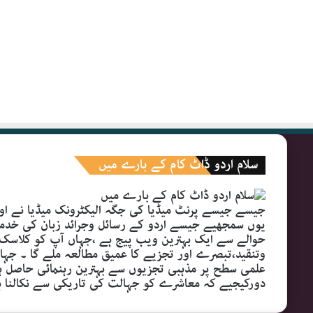
سلام اردو ڈاٹ کام کے بارے میں
جیسے جیسے پرنٹ میڈیا کی جگہ الیکٹرونک میڈیا نے اور
یوں سمجھیے جیسے اردو کے رسائل وجرائد زبان کی خدمات
حوالے سے ایک بہترین ویب پیج ہے ،جہاں آپ کو کلاسک
وتنقید،تبصرے اور تجزیے کا عمیق مطالعہ ملے گا ۔ جہا
علمی سطح پر مذہبی تجزیوں سے بہترین رہنمائی حاصل ہوگ
دورکیجیے کہ معاشرے کو جہالت کی تاریکی سے نکالنا 