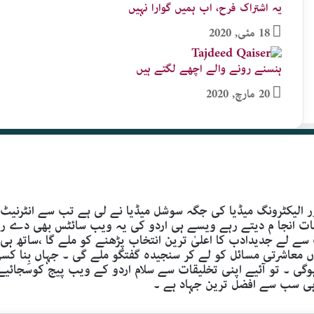
یہ اشتراک فرح، اب ہمیں گوارا نہیں
18 مئی, 2020
ہنسنے رونے والے اچھے لگتے ہیں
20 مارچ, 2020
 الیکٹرونگ میڈیا کی جگہ سوشل میڈیا نے لی ہے تب سے انٹرنیٹ
 انجا م دیتے رہے ویسے ہی اردو کی یہ ویب سائٹس بھی دے رہی ہ
 سے لے جدیدادب کا اعلیٰ ترین انتخاب پڑھنے کو ملے گا ،ساتھ 
ں معاشرتی مسائل کو لے کر سنجیدہ گفتگو ملے گی ۔ جہاں بِنا ک
ی ۔ تو آئیے اپنی تخلیقات سے سلام اردو کے ویب پیج کوسجائیے
ہی سب سے افضل ترین جہاد ہے ۔