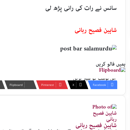
سانس نے رات کی رانی پڑھ لی
شاہین فصیح ربانی
ہمیں فالو کریں
اس پوسٹ کو شیئر کریں
Flipboard
Pinterest
X
Facebook
شاہین فصیح ربانی