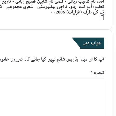
پَل کی طرف (غزلیات) 2006ء -
Website
جواب دیں
آپ کا ای میل ایڈریس شائع نہیں کیا جائے گا۔
ضروری خانوں
تبصرہ
*