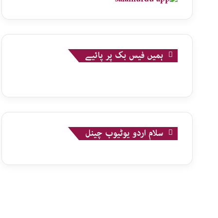
ہمیں فیس بک پر پائیے
سلام اردو یوٹیوب چینل