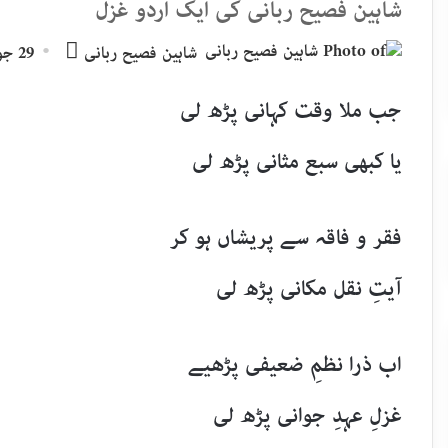
شاہین فصیح ربانی کی ایک اردو غزل
Send
شاہین فصیح ربانی
29 جون, 2026
an
email
جب ملا وقت کہانی پڑھ لی
یا کبھی سبع مثانی پڑھ لی
فقر و فاقہ سے پریشاں ہو کر
آیتِ نقل مکانی پڑھ لی
اب ذرا نظمِ ضعیفی پڑھیے
غزلِ عہدِ جوانی پڑھ لی