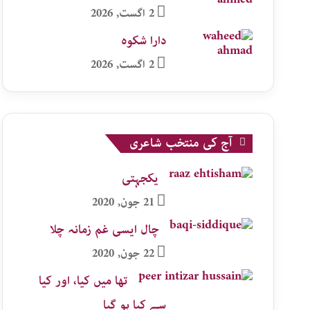
2 اگست, 2026
دارا شکوہ
2 اگست, 2026
آج کی منتخب شاعری
یکجہتی
21 جون, 2020
چال ایسی غم زمانہ چلا
22 جون, 2020
تھا میں کیا، اور کیا
سے کیا ہو گیا