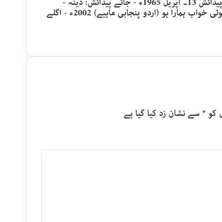
اصل نام شعیب ربانی - قلمی نام شاہین فصیحؔ ربانی - تاریخ پیدائش 13۔ اپریل 1965ء - جائے پیدائش: دینہ -
تعلیم: ایم اے اردو، کراچی یونیورسٹی - شعری مجموعے - کوئی خواب ہمارا ہو (اردو پنجابی ماہیے) 2002ء - اگلے
 کو
*
سے نشان زد کیا گیا ہے