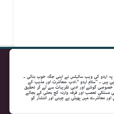
 پہ اردو کی ویب سائیٹس نے اپنی جگہ خوب بنائی ۔
یں ۔ ’’سلام اردو ‘‘،ادب ،معاشرت اور مذہب کے
ہی خصوصی گوشے اور ادبی تقریبات سے لے کر تحقیق
سی مسلکی تعصب اور فرقہ وارنہ کج بحثی کے بجائے
 اور معاشرے میں پھیلی بے چینی اور انتشار کو