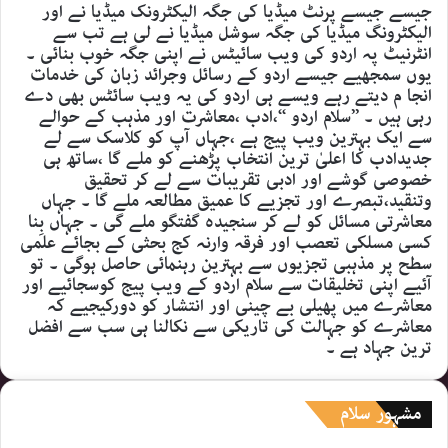
جیسے جیسے پرنٹ میڈیا کی جگہ الیکٹرونک میڈیا نے اور
الیکٹرونگ میڈیا کی جگہ سوشل میڈیا نے لی ہے تب سے
انٹرنیٹ پہ اردو کی ویب سائیٹس نے اپنی جگہ خوب بنائی ۔
یوں سمجھیے جیسے اردو کے رسائل وجرائد زبان کی خدمات
انجا م دیتے رہے ویسے ہی اردو کی یہ ویب سائٹس بھی دے
رہی ہیں ۔ ’’سلام اردو ‘‘،ادب ،معاشرت اور مذہب کے حوالے
سے ایک بہترین ویب پیج ہے ،جہاں آپ کو کلاسک سے لے
جدیدادب کا اعلیٰ ترین انتخاب پڑھنے کو ملے گا ،ساتھ ہی
خصوصی گوشے اور ادبی تقریبات سے لے کر تحقیق
وتنقید،تبصرے اور تجزیے کا عمیق مطالعہ ملے گا ۔ جہاں
معاشرتی مسائل کو لے کر سنجیدہ گفتگو ملے گی ۔ جہاں بِنا
کسی مسلکی تعصب اور فرقہ وارنہ کج بحثی کے بجائے علمی
سطح پر مذہبی تجزیوں سے بہترین رہنمائی حاصل ہوگی ۔ تو
آئیے اپنی تخلیقات سے سلام اردو کے ویب پیج کوسجائیے اور
معاشرے میں پھیلی بے چینی اور انتشار کو دورکیجیے کہ
معاشرے کو جہالت کی تاریکی سے نکالنا ہی سب سے افضل
ترین جہاد ہے ۔
مشہور سلام