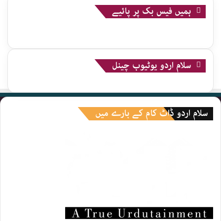
ہمیں فیس بک پر پائیے
سلام اردو یوٹیوب چینل
سلام اردو ڈاٹ کام کے بارے میں