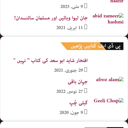
9 مئی, 2025
جان لیوا وبائیں اور مسلمان سائنسدان!
11 اپریل, 2021
پی ڈی ایف کتابیں پڑھیں
افتخار شاہد ابو سعد کی کتاب ” نہیں "
29 جنوری, 2021
جہان باقی
27 نومبر, 2022
گیلی چُپ
9 جون, 2020