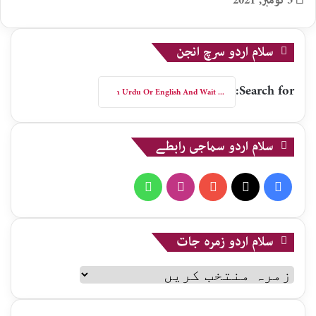
3 نومبر, 2021
سلام اردو سرچ انجن
Search for:
سلام اردو سماجی رابطے
WhatsApp
Instagram
YouTube
X
Facebook
سلام اردو زمرہ جات
سلام
اردو
زمرہ