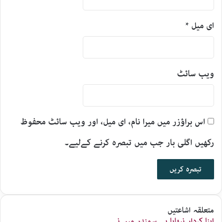
ای میل
*
ویب‌ سائٹ
اس براؤزر میں میرا نام، ای میل، اور ویب سائٹ محفوظ
رکھیں اگلی بار جب میں تبصرہ کرنے کےلیے۔
متعلقہ اشاعتیں
اپنا کردار نبھایا ہے سمندر میں نے