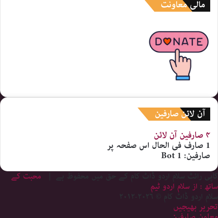
مالی معاونت
آن لائن صارفین
۴ صارفین
آن لائن
1 صارف
فی الحال اس صفحہ پر
صارفین:
1 Bot
کاپی رائٹ سلام اردو ڈاٹ کام کے حق میں محفوظ ہے |
محبت کے
ساتھ : از سلام اردو ٹیم
سلام اردو ڈاٹ کام © ۲۰۲۶-۲۰۱۲
تحریر بھیجیں
معاون صارفین