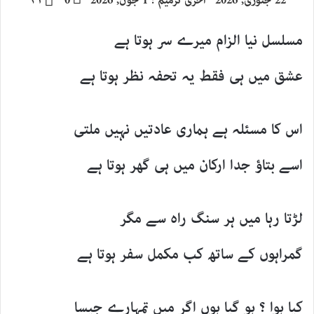
22 جنوری, 2026
آخری ترمیم : 1 جون, 2026
0
۴۱
email
مسلسل نیا الزام میرے سر ہوتا ہے
عشق میں ہی فقط یہ تحفہ نظر ہوتا ہے
اس کا مسئلہ ہے ہماری عادتیں نہیں ملتی
اسے بتاؤ جدا ارکان میں ہی گھر ہوتا ہے
لڑتا رہا میں ہر سنگ راہ سے مگر
گمراہوں کے ساتھ کب مکمل سفر ہوتا ہے
کیا ہوا ؟ ہو گیا ہوں اگر میں تمہارے جیسا