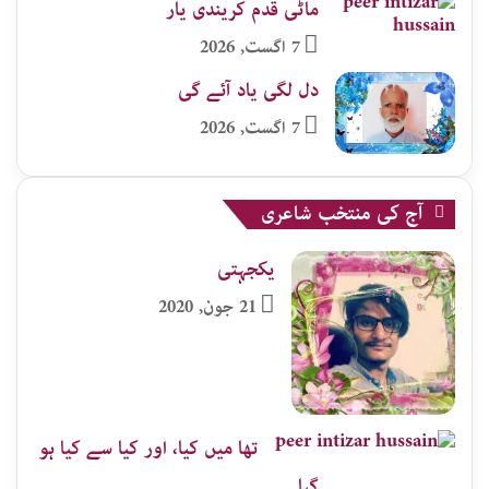
ماٹی قدم کریندی یار
7 اگست, 2026
دل لگی یاد آئے گی
7 اگست, 2026
آج کی منتخب شاعری
یکجہتی
21 جون, 2020
تھا میں کیا، اور کیا سے کیا ہو
گیا