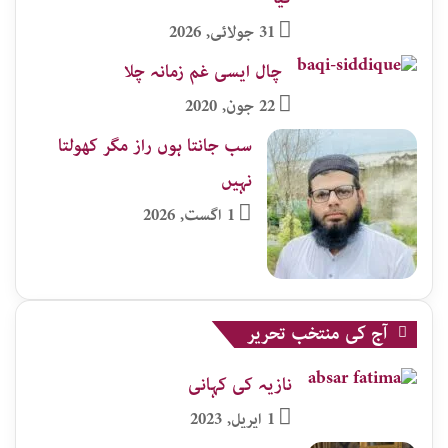
31 جولائی, 2026
چال ایسی غم زمانہ چلا
22 جون, 2020
سب جانتا ہوں راز مگر کھولتا
نہیں
1 اگست, 2026
آج کی منتخب تحریر
نازیہ کی کہانی
1 اپریل, 2023