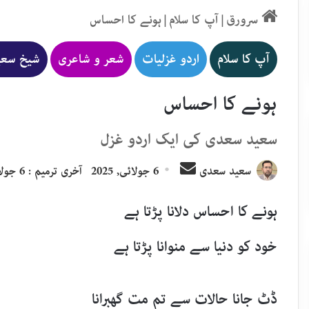
سرورق
|
آپ کا سلام
|
ہونے کا احساس
آپ کا سلام
اردو غزلیات
شعر و شاعری
شیخ ﺳﻌﯿ
ہونے کا احساس
سعید سعدی کی ایک اردو غزل
Send
ﺳﻌﯿﺪ ﺳﻌﺪﯼ
6 جولائی, 2025
آخری ترمیم : 6 جولائی, 2025
an
email
ہونے کا احساس دلانا پڑتا ہے
خود کو دنیا سے منوانا پڑتا ہے
ڈٹ جانا حالات سے تم مت گھبرانا