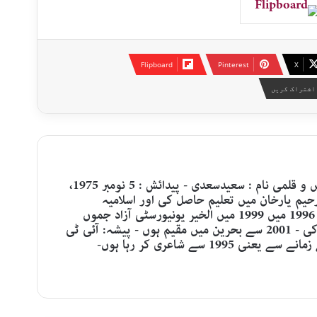
Flipboard
Pinterest
X
اشتراک کریں
ﻣﮑﻤﻞ ﻧﺎﻡ : ﺷﯿﺦ ﻣﺤﻤﺪ ﺳﻌﯿﺪ ﺍﺣﻤﺪ - ﺗﺨﻠﺺ ﻭ ﻗﻠﻤﯽ ﻧﺎﻡ : ﺳﻌﯿﺪﺳﻌﺪﯼ - ﭘﯿﺪﺍﺋﺶ : 5 ﻧﻮﻣﺒﺮ 1975،
ﺭﺣﯿﻢ ﯾﺎﺭﺧﺎﻥ ﻣﯿﮟ ﺗﻌﻠﯿﻢ ﺣﺎﺻﻞ ﮐﯽ ﺍﻭﺭ ﺍﺳﻼﻣﯿﮧ
ﯾﻮﻧﯿﻮﺭﺳﭩﯽ ﺑﮩﺎﻭﻟﭙﻮﺭ ﺳﮯ ﺑﯽ ﺍﯾﺲ ﺳﯽ ﮐﯽ 1996 ﻣﯿﮟ 1999 ﻣﯿﮟ ﺍﻟﺨﯿﺮ ﯾﻮﻧﯿﻮﺭﺳﭩﯽ ﺁﺯﺍﺩ ﺟﻤﻮﮞ
ﮐﺸﻤﯿﺮﺳﮯ ﺍﯾﻢ ﺍﯾﺲ ﺳﯽ ﮐﻤﭙﯿﻮﭨﺮ ﺳﺎﺋﻨﺴﺰ ﮐﯽ - 2001 ﺳﮯ ﺑﺤﺮﯾﻦ ﻣﯿﮟ ﻣﻘﯿﻢ ﮨﻮﮞ - ﭘﯿﺸﮧ: ﺁﺋﯽ ﭨﯽ
1 ﺳﮯ ﺷﺎﻋﺮﯼ ﮐﺮ ﺭﮨﺎ ﮨﻮﮞ-