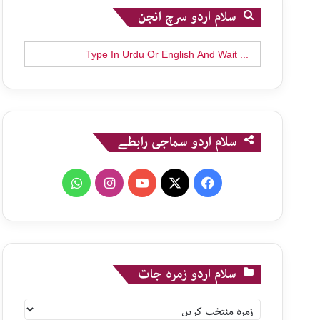
سلام اردو سرچ انجن
Search
for:
سلام اردو سماجی رابطے
WhatsApp
Instagram
YouTube
X
Facebook
سلام اردو زمرہ جات
سلام