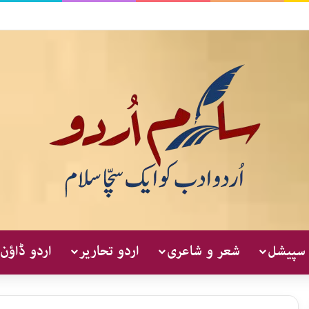
 سپیشل
شعر و شاعری
اردو تحاریر
اردو ڈاؤن 