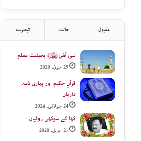
اردو
زمرہ
جات
مقبول
حالیہ
تبصرے
نبی اُمّیﷺ بحیثیت معلم
29 جون, 2020
قرآنِ حکیم اور ہماری ذمہ
داریاں
24 جولائی, 2024
کھا کے سوکھی روٹیاں
27 اپریل, 2020