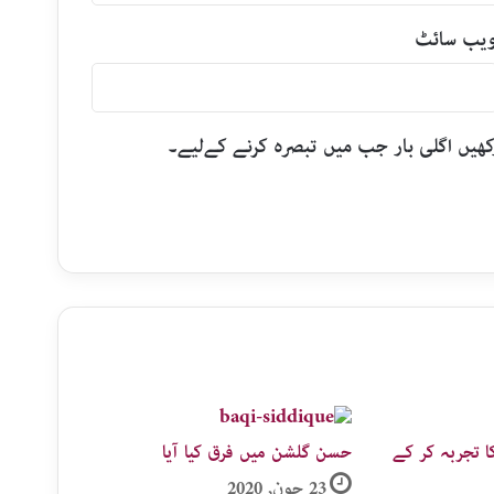
یب‌ سائٹ
رکھیں اگلی بار جب میں تبصرہ کرنے کےلیے۔
ا تجربہ کر کے
حسن گلشن میں فرق کیا آیا
23 جون, 2020