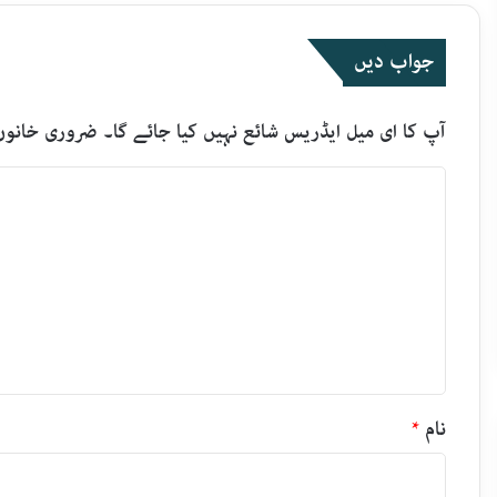
جواب دیں
آپ کا ای میل ایڈریس شائع نہیں کیا جائے گا۔
ضروری خانوں
ت
ب
ص
ر
ہ
*
نام
*