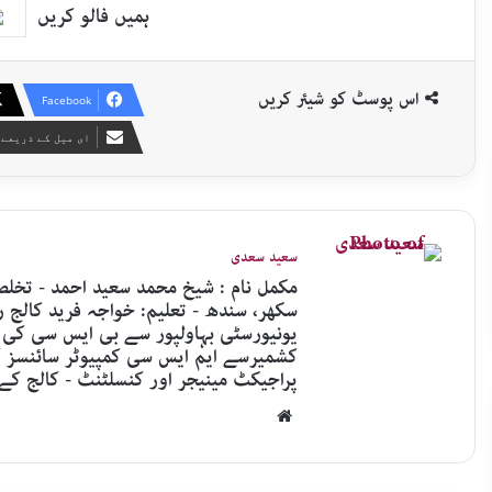
ہمیں فالو کریں
اس پوسٹ کو شیئر کریں
Facebook
ای میل کے ذریعے 
ﺳﻌﯿﺪ ﺳﻌﺪﯼ
ﺳﮑﮭﺮ، ﺳﻨﺪﮪ - ﺗﻌﻠﯿﻢ: ﺧﻮﺍﺟﮧ ﻓﺮﯾﺪ ﮐﺎﻟﺞ 
ﭘﺮﺍﺟﯿﮑﭧ ﻣﯿﻨﯿﺠﺮ ﺍﻭﺭ ﮐﻨﺴﻠﭩﻨﭧ - ﮐﺎﻟﺞ ﮐﮯ ﺯﻣﺎﻧﮯ ﺳﮯ ﯾﻌﻨﯽ 995
Website