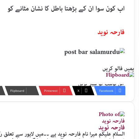
اب کون سوا ان کے بڑھتا باطل کا نشان مٹانے کو
فارحہ نوید
ہمیں فالو کریں
اس پوسٹ کو شیئر کریں
Flipboard
Pinterest
X
Facebook
فارحہ نوید
السلام علیکم میرا نام فارحہ نوید ہے ۔۔میں لاہور سے تعلق