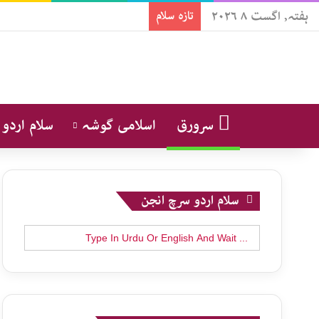
ہفتہ, اگست ۸ ۲۰۲۶
تازہ سلام
سرورق
اسلامی گوشہ
سلام اردو
سلام اردو سرچ انجن
Search
for: