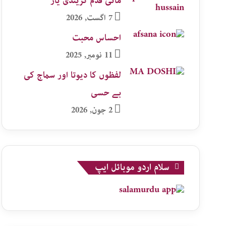
ماٹی قدم کریندی یار
7 اگست, 2026
احساس محبت
11 نومبر, 2025
لفظوں کا دیوتا اور سماج کی
بے حسی
2 جون, 2026
سلام اردو موبائل ایپ