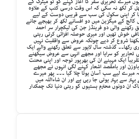
وں میرے تحریری سفر کا آغاز کہنے کو تو میٹرک کے
کھل کر لکھ نہ سکی کہ اس وقت درسی کتب کے علاوہ
ا کر اپنی سکول کی سب سے قریبی دوست کے لیے
کالج کے میگزین میں دو افسانے لکھ کر بھیجے جانے
 رکھنے والی دو فرینڈز جن کی لیکچرار سر احمد
افی خوش تھیں اور میری حوصلہ افزائی کرتی رہتی
 لکھنا شروع کر دیے چونکہ عروض سے واقفیت نہیں
ی رکھا۔۔ گذشتہ سال لاہور سے تعلق رکھنے والے ایک
 تحاریر کو سراہا اور مجھے انہی سے عروض سیکھنے
یباً ایک مہینے ان کی بھرپور توجہ اور اپنی محنت
وزن اور بامقصد اشعار کہنے لگی انہوں نے مجھے
 میرے لیے سب آسان ہوتا چلا گیا ۔۔۔ پھر میرے
ہتر سے بہتر ہوتی جا رہی ہے اور ان شاءاللہ میں
اک ان دونوں محترم ہستیوں کو رہتی دنیا تک چمکدار