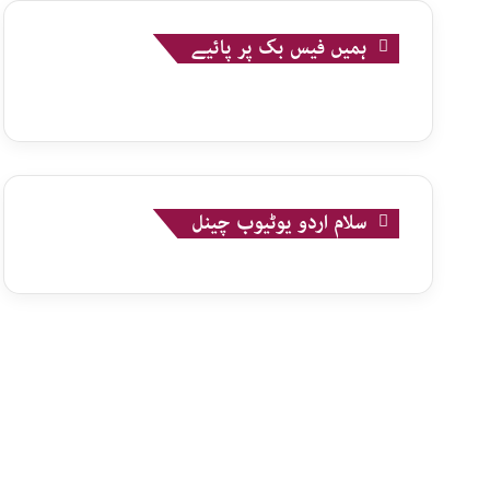
ہمیں فیس بک پر پائیے
سلام اردو یوٹیوب چینل