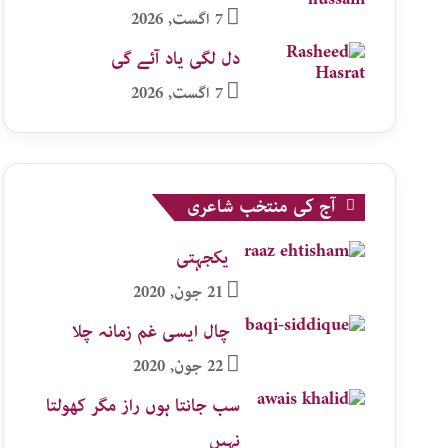
7 اگست, 2026
دل لگی یاد آئے گی
7 اگست, 2026
آج کی منتخب شاعری
یکجہتی
21 جون, 2020
چال ایسی غم زمانہ چلا
22 جون, 2020
سب جانتا ہوں راز مگر کھولتا
نہیں