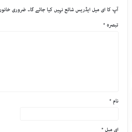
آپ کا ای میل ایڈریس شائع نہیں کیا جائے گا۔
ضروری خانوں
تبصرہ
*
نام
*
ای میل
*