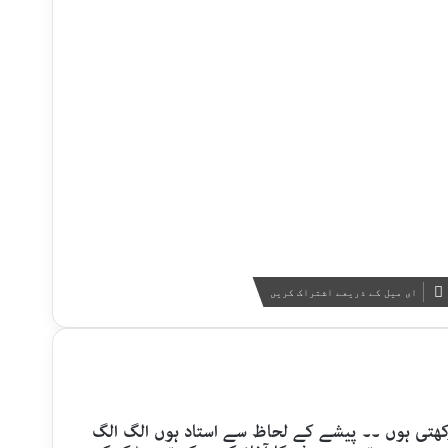
ای میل کے ذریعے اشتراک کریں
 رکھتی ہوں ۔۔ پیشے کے لحاظ سے استاد ہوں الگ الگ