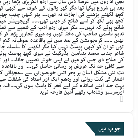
نجی اداروں میں عرصۂ دس سال سے اردو انگریزی پڑھا رہی ہ
بعد ہی شروع ہوگیا تھا مگر گھر والوں کے خوف سے کبھی 
کچھ لکھنے پڑھنے کی اجازت نہ تھی۔۔ پھر کبھی چھپ چھپ
کچھ بھی لکھ کر اسے ضائع کر دیتی تھی۔۔۔ گریجویشن میں 
شائع ہوئے کہ نہیں۔۔ مگر میری اردو ادب کے شعبے سے تعلق
ندیم قاسمی صاحب کی دختر تھیں وہ میری تحاریر پڑھ کر ک
تھیں ۔۔۔ گریجویشن کے بعد میں نے باقاعدہ صوفیانہ کلام
تھی تو ان کو کبھی پوسٹ نہیں کیا مگر لکھنے کا سلسلہ جار
شاعر جناب محمد بنیامین ایڈوکیٹ نے میری کچھ پوسٹ ہوئی
کی صلاح دی جس کو میں نے اپنی خوش نصیبی جانا۔۔ اور تقر
سے کافی حد تک عروض پر رسائی حاصل کی۔۔ اور باقاعدہ با
نت نئی مشکل آسان ہر بحر اتنی خوبصورتی سے سمجھائی کہ
اشعار کی بُنت روانی اور ردھم ایک اور استاد کی شفقت سے ب
بہت جلد اپنے اساتذہ کے لیے فخر کا باعث بنوں گی۔۔اللہ پ
اورسرسبز وشاداب رکھے آمین فارحہ نوید
Website
جواب دیں