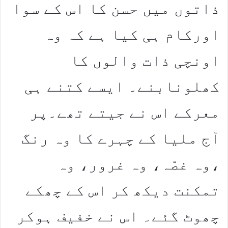
ذاتوں میں حسن کا اس کے سوا
اورکام ہی کیا ہے کہ وہ
اونچی ذات والوں کا
کھلونابنے۔ ایسے کتنے ہی
معرکے اس نے جیتے تھے۔پر
آج ملیا کے چہرے کا وہ رنگ
،وہ غصّہ، وہ غرور، وہ
تمکنت دیکھ کر اس کے چھکے
چھوٹ گئے۔ اس نے خفیف ہوکر