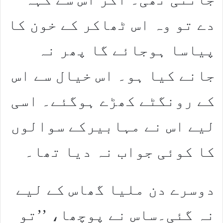
دے تو وہ اس ٹھاکر کے خون کا
پیاسا ہوجائے گا پھر نہ
جانے کیا ہو۔ اس خیال سے اس
کے رونگٹے کھڑے ہوگئے۔ اسی
لیے اس نے مہابیرکے سوالوں
کا کوئی جواب نہ دیا تھا۔
دوسرے دن ملیا گھاس کے لیے
نہ گئی۔ساس نے پوچھا، ’’تو