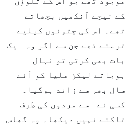
موجود تھے جو اس کے تلوؤں
کے نیچے آنکھیں بچھاتے
تھے۔ اس کی چتونوں کیلیے
ترستے تھے جن سے اگر وہ ایک
بات بھی کرتی تو نہال
ہوجاتے لیکن ملیا کو آئے
سال بھر سے زائد ہوگیا۔
کسی نے اسے مردوں کی طرف
تاکتے نہیں دیکھا۔ وہ گھاس