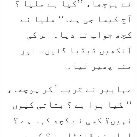
نے پوچھا، ’’کیا ہے ملیا ؟
آج کیسا جی ہے۔‘‘ ملیا نے
کچھ جواب نہ دیا۔ اس کی
آنکھیں ڈبڈبا گئیں۔ اور
منہ پھیر لیا۔
مہابیر نے قریب آکر پوچھا،
’’ کیا ہوا ہے ؟ بتاتی کیوں
نہیں؟ کسی نے کچھ کہا ہے ؟
اماں نے ڈانٹا ہے ؟ کیوں