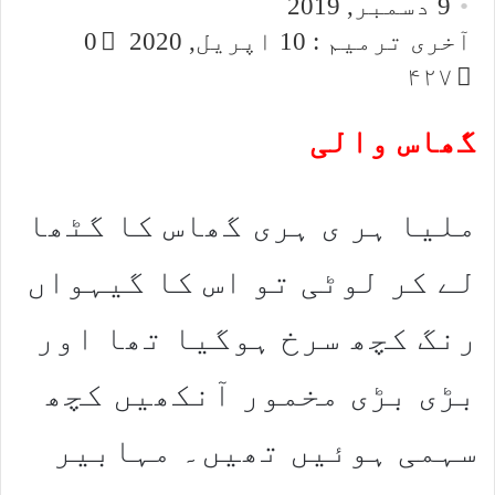
9 دسمبر, 2019
email
X
آخری ترمیم : 10 اپریل, 2020
0
۴۲۷
گھاس والی
ملیا ہر ی ہری گھاس کا گٹھا
لے کر لوٹی تو اس کا گیہواں
رنگ کچھ سرخ ہوگیا تھا اور
بڑی بڑی مخمور آنکھیں کچھ
سہمی ہوئیں تھیں۔ مہابیر