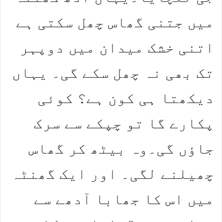
میں جتنی گھاس چھل سکتی ہے
اتنی خشک میدان میں دوپہر
تک بھی نہ چھل سکے گی۔ یہاں
دیکھتا ہی کون ہے؟ کوئی
پکارے گا تو چپکے سے سرک
جاؤں گی۔وہ بیٹھ کر گھاس
چھیلنے لگی۔ اور ایک گھنٹہ
میں اس کا جھابا آدھے سے