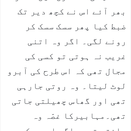
بھر آئے اس نے کچھ دیر تک
ضبط کیا پھر سسک سسک کر
رونے لگی۔ اگر وہ اتنی
غریب نہ ہوتی تو کسی کی
مجال تھی کہ اس طرح کی آبرو
لوٹ لیتا۔ وہ روتی جارہی
تھی اور گھاس چھیلتی جاتی
تھی۔مہابیرکا غصّہ وہ
جانتی تھی۔ اگر اس سے کہہ