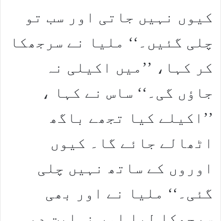
کیوں نہیں جاتی اور سب تو
چلی گئیں۔‘‘ ملیا نے سرجھکا
کر کہا، ’’میں اکیلی نہ
جاؤں گی۔‘‘ ساس نے کہا ،
’’اکیلے کیا تجھے باگھ
اٹھالے جائے گا۔ کیوں
اوروں کے ساتھ نہیں چلی
گئی۔‘‘ ملیا نے اور بھی
سرجھکا لیا اور نہایت دبی