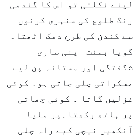
لینے نکلتی تو اس کا گندمی
رنگ طلوع کی سنہری کرنوں
سے کندن کی طرح دمک اٹھتا۔
گویا بسنت اپنی ساری
شگفتگی اور مستانہ پن لیے
مسکراتی چلی جاتی ہو۔ کوئی
غزلیں گاتا ۔ کوئی چھاتی
پر ہاتھ رکھتا۔پر ملیا
آنکھیں نیچی کیے راہ چلی