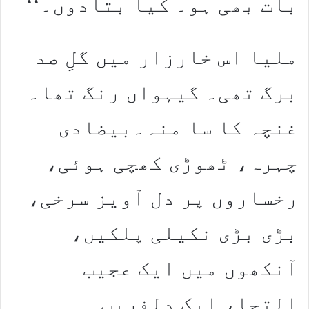
بات بھی ہو۔ کیا بتادوں۔‘‘
ملیا اس خارزار میں گلِ صد
برگ تھی۔ گیہواں رنگ تھا۔
غنچہ کا سا منہ۔بیضادی
چہرہ، ٹھوڑی کھچی ہوئی،
رخساروں پر دل آویز سرخی،
بڑی بڑی نکیلی پلکیں،
آنکھوں میں ایک عجیب
التجا، ایک دلفریب