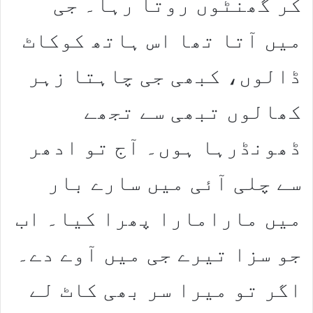
کر گھنٹوں روتا رہا۔ جی
میں آتا تھا اس ہاتھ کوکاٹ
ڈالوں، کبھی جی چاہتا زہر
کھالوں تبھی سے تجھے
ڈھونڈرہا ہوں۔ آج تو ادھر
سے چلی آئی میں سارے بار
میں مارامارا پھرا کیا۔ اب
جو سزا تیرے جی میں آوے دے۔
اگر تو میرا سر بھی کاٹ لے