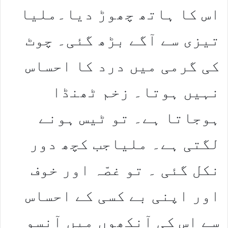
اس کا ہاتھ چھوڑ دیا۔ملیا
تیزی سے آگے بڑھ گئی۔ چوٹ
کی گرمی میں درد کا احساس
نہیں ہوتا۔ زخم ٹھنڈا
ہوجاتا ہے۔ تو ٹیس ہونے
لگتی ہے۔ ملیاجب کچھ دور
نکل گئی ۔ تو غصّہ اور خوف
اور اپنی بے کسی کے احساس
سے اس کی آنکھوں میں آنسو