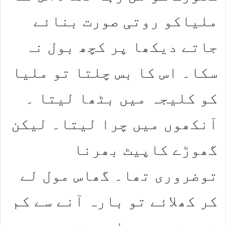
ملیاکو روتی صورت بنائے
جاتے دیکھا پر کچھ بول نہ
سکا۔ اس کا بس چلتا تو ملیا
کو کلیجہ میں بٹھا لیتا ۔
آنکھوں میں چرا لیتا۔ لیکن
گھوڑے کاپیٹ بھرنا
توضروری تھا۔ گھاس مول لے
کر کھلائے تو بارہ آنے سے کم