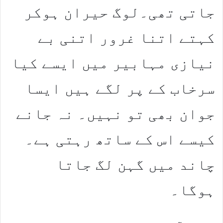
جاتی تھی۔لوگ حیران ہوکر
کہتے اتنا غرور اتنی بے
نیازی مہابیر میں ایسے کیا
سرخاب کے پر لگے ہیں ایسا
جوان بھی تو نہیں۔ نہ جانے
کیسے اس کے ساتھ رہتی ہے۔
چاند میں گہن لگ جاتا
ہوگا۔