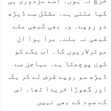
خرچ نہ ہوں۔ اسے مزدوری ہی
کیا ملتی ہے۔ مشکل سے ڈیڑھ
دو روپے۔ وہ بھی کبھی ملے
کبھی نہ ملے۔ برا ہوا ان
موٹرلاریوں کا۔ اب یکے کو
کون پوچھتا ہے۔ مہاجن سے
ڈیڑھ سو روپے قرض لے کر یکہ
اور گھوڑا خریدا تھا۔ اس
کے سود کے بھی نہیں