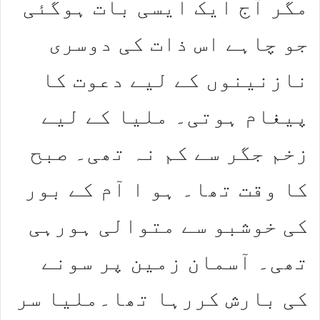
مگر آج ایک ایسی بات ہوگئی
جو چاہے اس ذات کی دوسری
نازنینوں کے لیے دعوت کا
پیغام ہوتی۔ ملیا کے لیے
زخم جگر سے کم نہ تھی۔ صبح
کا وقت تھا۔ ہو ا آم کے بور
کی خوشبو سے متوالی ہورہی
تھی۔ آسمان زمین پر سونے
کی بارش کررہا تھا۔ملیا سر