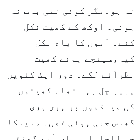
نہ ہو۔مگر کوئی نئی بات نہ
ہوئی۔ اوکھ کے کھیت نکل
گئے۔ آموں کا باغ نکل
گیا،سینچے ہوئے کھیت
نظرآنے لگے۔ دور ایک کنویں
پرپر چل رہا تھا۔ کھیتوں
کی مینڈھوں پر ہری ہری
گھاس جمی ہوئی تھی۔ ملیاکا
جی للچایا۔یہاں آدھ گھنٹہ