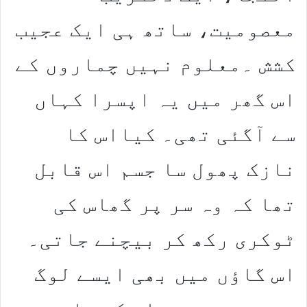
معصومیت، ساتھ ہی ایک عجیب
کشش ۔معلوم نہیں چماروں کے
اس گھر میں یہ اپسرا کہاں
سے آگئی تھی۔ کیااس کا
نازک پھول سا جسم اس قابل
تھا کہ وہ سر پر گھاس کی
ٹوکری رکھ کر بیچنے جاتی۔
اس گاؤں میں بھی ایسے لوگ