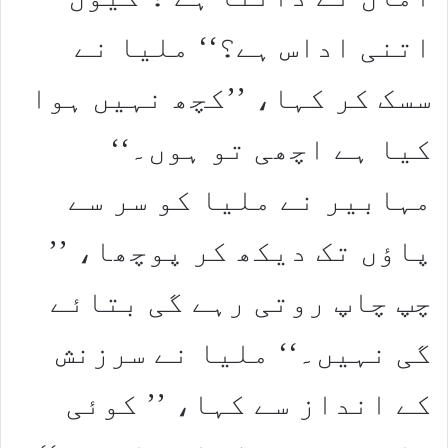
اتنی اداس ہے؟‘‘ ملیا نے
سسک کر کہا، ’’کچھ نہیں ہوا
کیا ہے اچھی تو ہوں۔‘‘
مہابیر نے ملیا کو سر سے
پاؤں تک دیکھ کر پوچھا، ’’
چپ چاپ روتی رہے گی بتائے
گی نہیں۔‘‘ ملیا نے سرزنش
کے انداز سے کہا، ’’ کوئی