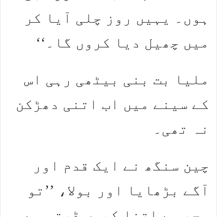
ہوں۔ یہیں روز چلی آیا کر
میں چھیل دیا کروں گا۔‘‘
ملیا بت بنی بیٹھی رہی اس
کے سینے میں اب اتنی دھڑکن
نہ تھی۔
چین سنگھ نے ایک قدم اور
آگے بڑھایا اور بولا، ’’تو
مجھ سے اتنا کیوں ڈرتی ہے