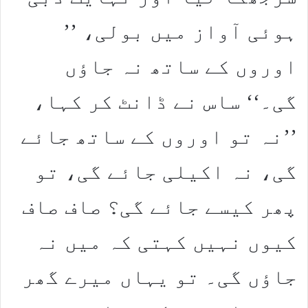
ہوئی آواز میں بولی، ’’
اوروں کے ساتھ نہ جاؤں
گی۔‘‘ ساس نے ڈانٹ کر کہا،
’’نہ تو اوروں کے ساتھ جائے
گی، نہ اکیلی جائے گی، تو
پھر کیسے جائے گی؟ صاف صاف
کیوں نہیں کہتی کہ میں نہ
جاؤں گی۔ تو یہاں میرے گھر