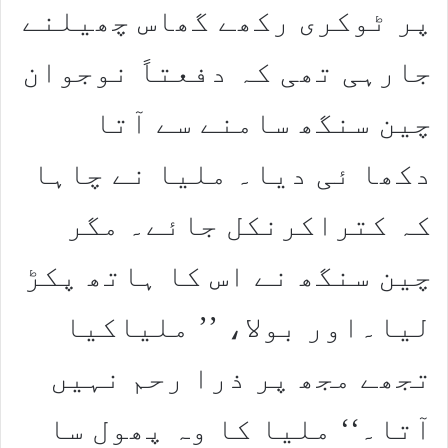
پر ٹوکری رکھے گھاس چھیلنے
جارہی تھی کہ دفعتاً نوجوان
چین سنگھ سامنے سے آتا
دکھا ئی دیا۔ ملیا نے چاہا
کہ کتراکرنکل جائے۔ مگر
چین سنگھ نے اس کا ہاتھ پکڑ
لیا۔اور بولا، ’’ ملیاکیا
تجھے مجھ پر ذرا رحم نہیں
آتا۔‘‘ ملیا کا وہ پھول سا