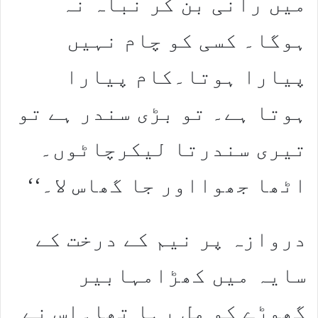
میں رانی بن کر نباہ نہ
ہوگا۔ کسی کو چام نہیں
پیارا ہوتا۔کام پیارا
ہوتا ہے۔ تو بڑی سندر ہے تو
تیری سندرتا لیکرچاٹوں۔
اٹھا جھوااور جا گھاس لا۔‘‘
دروازہ پر نیم کے درخت کے
سایہ میں کھڑامہابیر
گھوڑے کو مل رہا تھا۔اس نے