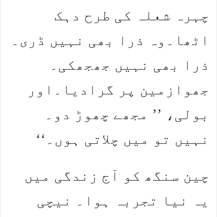
چہرہ شعلہ کی طرح دہک
اٹھا۔وہ ذرا بھی نہیں ڈری۔
ذرا بھی نہیں جھجھکی۔
جھوازمین پر گرادیا۔اور
بولی، ’’ مجھے چھوڑ دو۔
نہیں تو میں چلاتی ہوں۔‘‘
چین سنگھ کو آج زندگی میں
یہ نیا تجربہ ہوا۔ نیچی