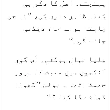
پہنچتے۔ اصل کا ذکر ہی
کیا۔ ظاہر داری کی، ’’نہ جی
چاہتا ہو نہ جا، دیکھی
جائے گی۔‘‘
ملیا نہال ہوگئی۔ آب گوں
آنکھوں میں محبت کا سرور
جھلک اٹھا ۔ بولی ’’گھوڑا
کھائے گا کیا ؟‘‘