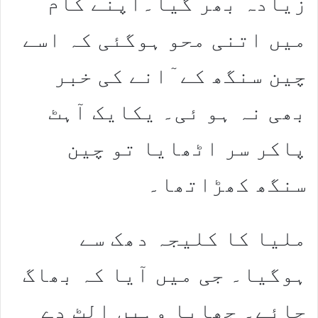
زیادہ بھر گیا۔اپنے کام
میں اتنی محو ہوگئی کہ اسے
چین سنگھ کے ٓانے کی خبر
بھی نہ ہو ئی۔ یکایک آہٹ
پاکر سر اٹھایا تو چین
سنگھ کھڑاتھا۔
ملیا کا کلیجہ دھک سے
ہوگیا۔ جی میں آیا کہ بھاگ
جائے۔ جھابا وہیں الٹ دے