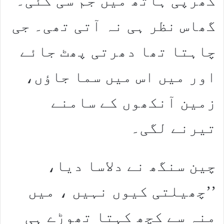
کھرپی ہاتھ میں جم سی گئی۔
گھاس نظر ہی نہ آتی تھی۔ جی
چاہتا تھا دھرتی پھٹ جائے
اور میں اس میں سما جاؤں،
زمین آنکھوں کے سامنے
تیرنے لگی۔
چین سنگھ نے دلاسا دیا،
’’چھیلتی کیوں نہیں ، میں
منہ سے کچھ کہتا تھوڑے ہی