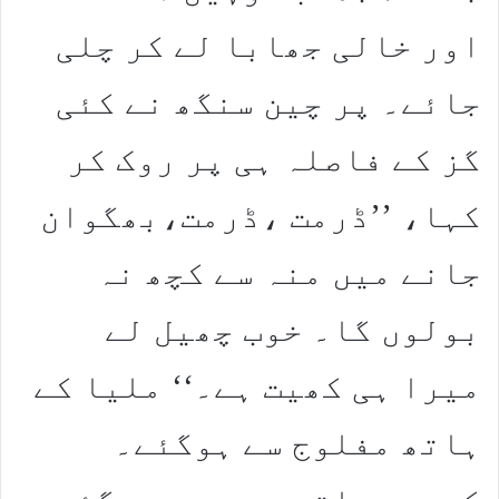
اور خالی جھابا لے کر چلی
جائے۔ پر چین سنگھ نے کئی
گز کے فاصلہ ہی پر روک کر
کہا، ’’ڈرمت ،ڈرمت،بھگوان
جانے میں منہ سے کچھ نہ
بولوں گا۔ خوب چھیل لے
میرا ہی کھیت ہے۔‘‘ ملیا کے
ہاتھ مفلوج سے ہوگئے۔