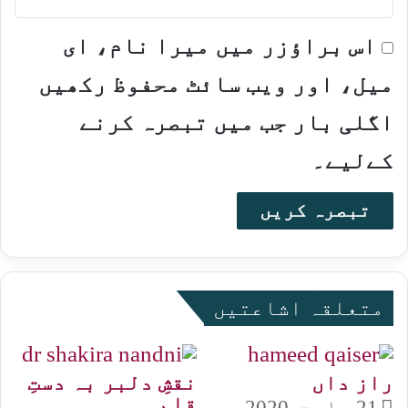
اس براؤزر میں میرا نام، ای
میل، اور ویب سائٹ محفوظ رکھیں
اگلی بار جب میں تبصرہ کرنے
کےلیے۔
متعلقہ اشاعتیں
راز داں
نقشِ دلبر بہ دستِ
قلم
21 مارچ, 2020