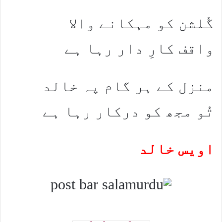
گُلشن کو مہکانے والا
واقف کارِ دار رہا ہے
منزل کے ہر گام پہ خالد
تُو مجھ کو درکار رہا ہے
اویس خالد