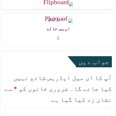
اویس خالد
Website
جواب دیں
آپ کا ای میل ایڈریس شائع نہیں
کیا جائے گا۔
ضروری خانوں کو
*
سے
نشان زد کیا گیا ہے
ت