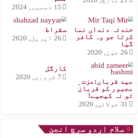
15 دسمبر, 2024
خندئہ دنداں نما
سقراط
کرتا جو وہ کافر
26 اپریل, 2020
گیا
26 جون, 2020
کارگل
7 فروری, 2020
عید قرباں:عزت ِ
مجبور کو قربان
تو نہ کیجیے!
31 جولائی, 2020
سلام اردو سرچ انجن