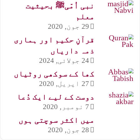
نبی اُمّیﷺ بحیثیت
معلم
29 جون, 2020
قرآنِ حکیم اور ہماری
ذمہ داریاں
24 جولائی, 2024
کھا کے سوکھی روٹیاں
27 اپریل, 2020
دوست کے لیے ایک دُعا
7 نومبر, 2020
میں اکثر سوچتی ہوں
28 جون, 2020