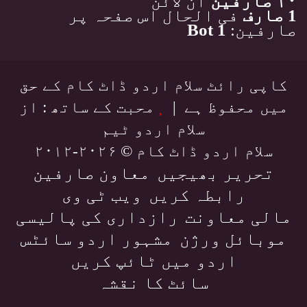
۱۰ صارفین
آن لائن
1 صارف
فی الحال اس صفحہ پر
صارفین:
1 Bot
کاپی رائٹ سلام اردو ڈاٹ کام کے حق
میں محفوظ ہے |
محبت کے ساتھ : از
سلام اردو ٹیم
سلام اردو ڈاٹ کام © ۲۰۲۶-۲۰۱۲
تحریر بھیجیں
معاون صارفین
رابطہ کریں
ویب ٹی وی
مالی معاونت
رازداری کی پالیسی
موبائل ورژن
مشہور اردو سائٹس
اردو میں ٹائپ کریں
سائٹ کا نقشہ