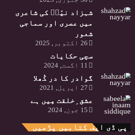
شہزاد نیّرؔ کی شاعری
میں عصری اور سماجی
شعور
26 اکتوبر, 2025
سچی حکایات
11 اگست, 2024
گوادر کا در کُھلا
27 اپریل, 2021
عشق ِخلقت مِیں ہے
15 جون, 2024
پی ڈی ایف کتابیں پڑھیں