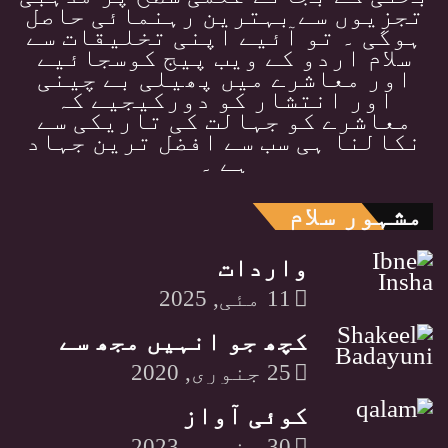
تجزیوں سے بہترین رہنمائی حاصل
ہوگی ۔ تو آئیے اپنی تخلیقات سے
سلام اردو کے ویب پیج کوسجائیے
اور معاشرے میں پھیلی بے چینی
اور انتشار کو دورکیجیے کہ
معاشرے کو جہالت کی تاریکی سے
نکالنا ہی سب سے افضل ترین جہاد
ہے ۔
مشہور سلام
واردات
11 مئی, 2025
کچھ جو انہیں مجھ سے
25 جنوری, 2020
کوئی آواز
30 جنوری, 2023