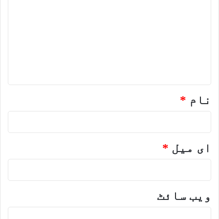
ب
ص
ر
ہ
*
نام
*
ای میل
*
ویب‌ سائٹ