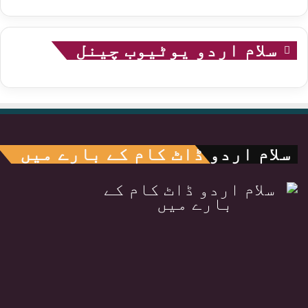
سلام اردو یوٹیوب چینل
سلام اردو ڈاٹ کام کے بارے میں