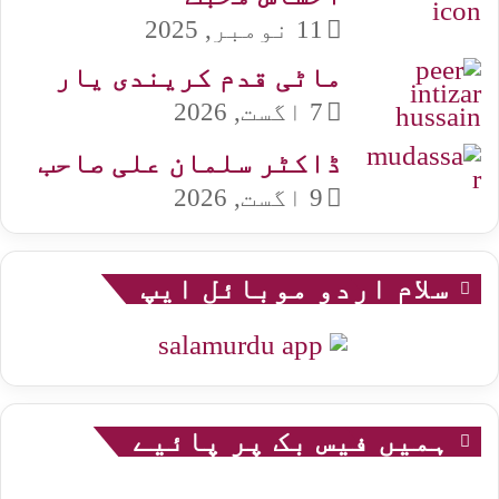
11 نومبر, 2025
ماٹی قدم کریندی یار
7 اگست, 2026
ڈاکٹر سلمان علی صاحب
9 اگست, 2026
سلام اردو موبائل ایپ
ہمیں فیس بک پر پائیے