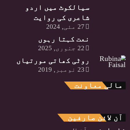
سیالکوٹ میں اردو
شاعری کی روایت
27 مئی, 2024
نعت کہتا رہوں
22 جنوری, 2025
روٹی کھاتی مورتیاں
23 نومبر, 2019
مالی معاونت
آن لائن صارفین