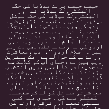
جیسے جیسے پرنٹ میڈیا کی جگہ
الیکٹرونک میڈیا نے اور
الیکٹرونگ میڈیا کی جگہ سوشل
میڈیا نے لی ہے تب سے انٹرنیٹ پہ
اردو کی ویب سائیٹس نے اپنی جگہ
خوب بنائی ۔ یوں سمجھیے جیسے
اردو کے رسائل وجرائد زبان کی
خدمات انجا م دیتے رہے ویسے ہی
اردو کی یہ ویب سائٹس بھی دے رہی
ہیں ۔ ’’سلام اردو ‘‘،ادب ،معاشرت
اور مذہب کے حوالے سے ایک بہترین
ویب پیج ہے ،جہاں آپ کو کلاسک سے
لے جدیدادب کا اعلیٰ ترین انتخاب
پڑھنے کو ملے گا ،ساتھ ہی خصوصی
گوشے اور ادبی تقریبات سے لے کر
تحقیق وتنقید،تبصرے اور تجزیے
کا عمیق مطالعہ ملے گا ۔ جہاں
معاشرتی مسائل کو لے کر سنجیدہ
گفتگو ملے گی ۔ جہاں بِنا کسی
مسلکی تعصب اور فرقہ وارنہ کج
بحثی کے بجائے علمی سطح پر مذہبی