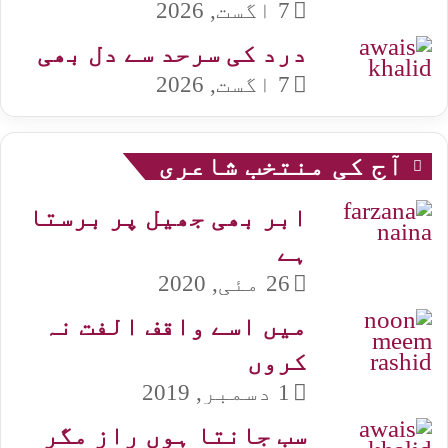
7 اگست, 2026
درد کی سرحد سے دل بھی
7 اگست, 2026
آج کی منتخب شاعری
ابر بھی جھیل پر برستا
ہے
26 مئی, 2020
میں اسے واقف الفت نہ
کروں
1 دسمبر, 2019
سب جانتا ہوں راز مگر