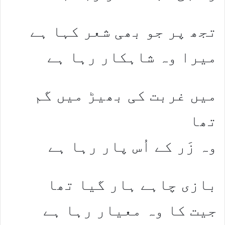
تجھ پر جو بھی شعر کہا ہے
میرا وہ شاہکار رہا ہے
میں غربت کی بھیڑ میں گم
تھا
وہ زَر کے اُس پار رہا ہے
بازی چاہے ہار گیا تھا
جیت کا وہ معیار رہا ہے