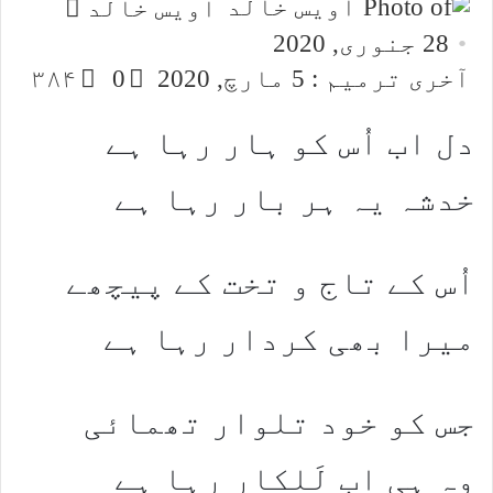
Send
اویس خالد
an
28 جنوری, 2020
email
آخری ترمیم : 5 مارچ, 2020
0
۳۸۴
دل اب اُس کو ہار رہا ہے
خدشہ یہ ہر بار رہا ہے
اُس کے تاج و تخت کے پیچھے
میرا بھی کردار رہا ہے
جس کو خود تلوار تھمائی
وہ ہی اب لَلکار رہا ہے