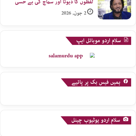
لفظوں کا دیوتا اور سماج کی بے حسی
2 جون, 2026
سلام اردو موبائل ایپ
ہمیں فیس بک پر پائیے
سلام اردو یوٹیوب چینل