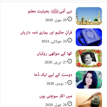
نبی اُمّیﷺ بحیثیت معلم
29 جون, 2020
قرآنِ حکیم اور ہماری ذمہ داریاں
24 جولائی, 2024
کھا کے سوکھی روٹیاں
27 اپریل, 2020
دوست کے لیے ایک دُعا
7 نومبر, 2020
میں اکثر سوچتی ہوں
28 جون, 2020