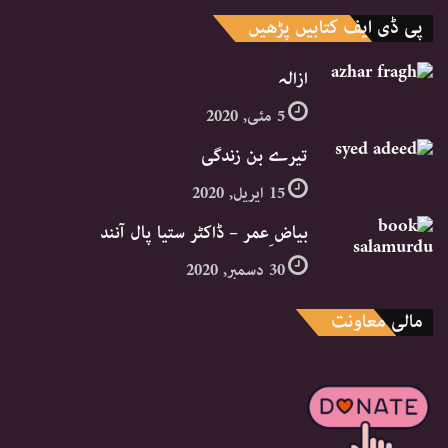
پی ڈی ایف کتابیں پڑھیں
ازالہ
5 مئی, 2020
تیرے بن زندگی
15 اپریل, 2020
بیاض ِعمر – ڈاکٹر ستیا پال آنند
30 دسمبر, 2020
مالی معاونت