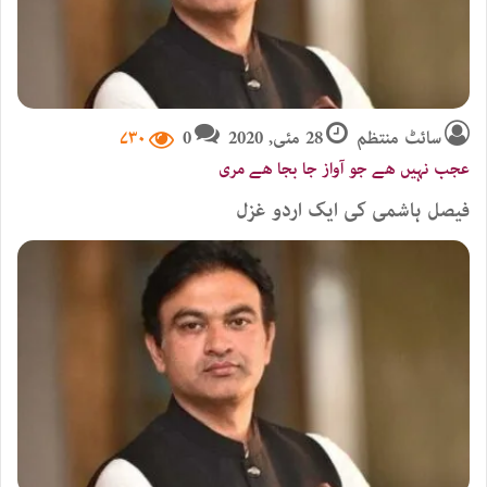
سائٹ منتظم
28 مئی, 2020
0
۷۳۰
عجب نہیں ھے جو آواز جا بجا ھے مری
فیصل ہاشمی کی ایک اردو غزل