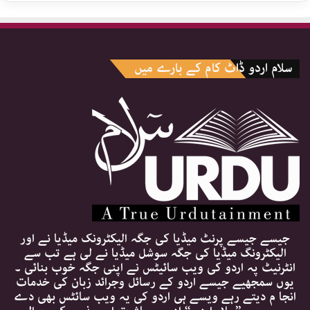
سلام اردو ڈاٹ کام کے بارے میں
جیسے جیسے پرنٹ میڈیا کی جگہ الیکٹرونک میڈیا نے اور
الیکٹرونگ میڈیا کی جگہ سوشل میڈیا نے لی ہے تب سے
انٹرنیٹ پہ اردو کی ویب سائیٹس نے اپنی جگہ خوب بنائی ۔
یوں سمجھیے جیسے اردو کے رسائل وجرائد زبان کی خدمات
انجا م دیتے رہے ویسے ہی اردو کی یہ ویب سائٹس بھی دے