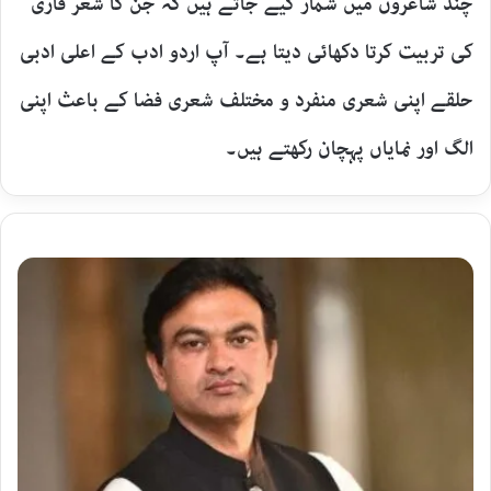
چند شاعروں میں شمار کیے جاتے ہیں کہ جن کا شعر قاری
کی تربیت کرتا دکھائی دیتا ہے۔ آپ اردو ادب کے اعلی ادبی
حلقے اپنی شعری منفرد و مختلف شعری فضا کے باعث اپنی
الگ اور نمایاں پہچان رکھتے ہیں۔