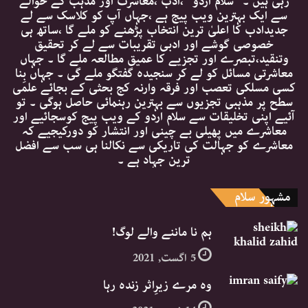
رہی ہیں ۔ ’’سلام اردو ‘‘،ادب ،معاشرت اور مذہب کے حوالے
سے ایک بہترین ویب پیج ہے ،جہاں آپ کو کلاسک سے لے
جدیدادب کا اعلیٰ ترین انتخاب پڑھنے کو ملے گا ،ساتھ ہی
خصوصی گوشے اور ادبی تقریبات سے لے کر تحقیق
وتنقید،تبصرے اور تجزیے کا عمیق مطالعہ ملے گا ۔ جہاں
معاشرتی مسائل کو لے کر سنجیدہ گفتگو ملے گی ۔ جہاں بِنا
کسی مسلکی تعصب اور فرقہ وارنہ کج بحثی کے بجائے علمی
سطح پر مذہبی تجزیوں سے بہترین رہنمائی حاصل ہوگی ۔ تو
آئیے اپنی تخلیقات سے سلام اردو کے ویب پیج کوسجائیے اور
معاشرے میں پھیلی بے چینی اور انتشار کو دورکیجیے کہ
معاشرے کو جہالت کی تاریکی سے نکالنا ہی سب سے افضل
ترین جہاد ہے ۔
مشہور سلام
ہم نا ماننے والے لوگ!
5 اگست, 2021
وہ مرے زیرِاثر زندہ رہا