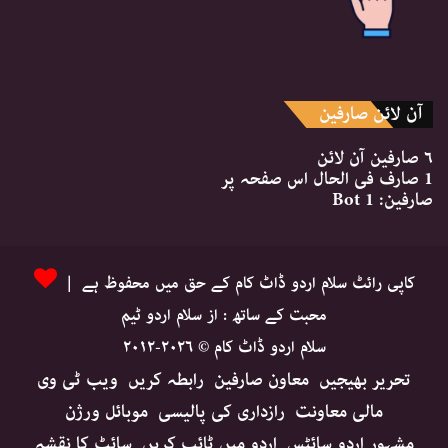
آن لائن صارفین
۶ صارفین
آن لائن
1 صارف
فی الحال اس صفحہ پر
صارفین:
1 Bot
کاپی رائٹ سلام اردو ڈاٹ کام کے حق میں محفوظ ہے |
محبت کے ساتھ : از سلام اردو ٹیم
سلام اردو ڈاٹ کام © ۲۰۲۶-۲۰۱۲
تحریر بھیجیں
معاون صارفین
رابطہ کریں
ویب ٹی وی
مالی معاونت
رازداری کی پالیسی
موبائل ورژن
مشہور اردو سائٹس
اردو میں ٹائپ کریں
سائٹ کا نقشہ