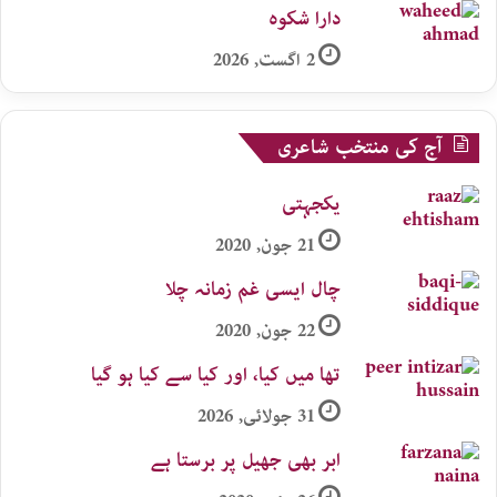
دارا شکوہ
2 اگست, 2026
آج کی منتخب شاعری
یکجہتی
21 جون, 2020
چال ایسی غم زمانہ چلا
22 جون, 2020
تھا میں کیا، اور کیا سے کیا ہو گیا
31 جولائی, 2026
ابر بھی جھیل پر برستا ہے