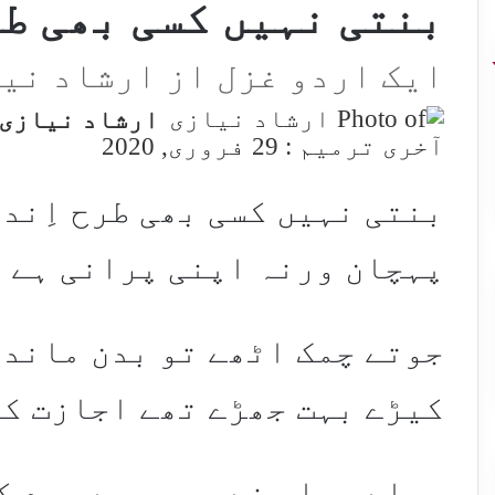
بنتی نہیں کسی بھی طر
ایک اردو غزل از ارشاد نی
ارشاد نیازی
آخری ترمیم : 29 فروری, 2020
بنتی نہیں کسی بھی طرح اِند
پہچان ورنہ اپنی پرانی ہے 
جوتے چمک اٹھے تو بدن ماند 
کیڑے بہت جھڑے تھے اجازت کی
پہلے جواب نے ہی مجھے سرد ک