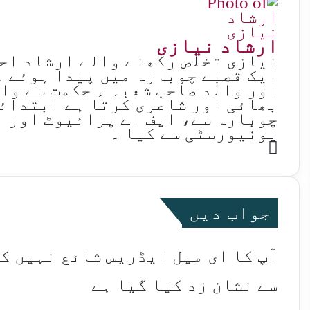
ارشاد نیازی
ایک قصبے چوبارہ میں پیدا ہوئے ۔
اور والد صاحب شعبہ ء حکمت سے وا
بھائی اور شاعری کرتا ہے ابتدائ
چوبارہ سے، ایف اے پرائیوٹ اور ب
یونیورسٹی سے کیا ۔
Website
جواب دیں
آپ کا ای میل ایڈریس شائع نہیں ک
سے نشان زد کیا گیا ہے