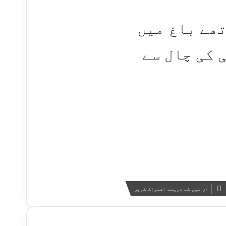
ھے باغ میں
 کی چال سے
ای میل کے ذریعے اشتراک کریں