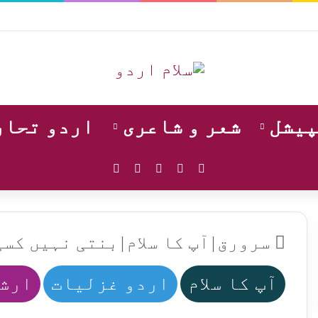
پیشل
شعر و شاعری
اردو تحار
WhatsApp
Instagram
YouTube
Facebook
X
سرورق
|
آپ کا سلام
|
بنتی نہیں کسی
آپ کا سلام
اردو غزلیات
ارشا