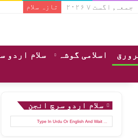
جمعہ, اگست ۷ ۲۰۲۶
تازہ سلام
ورق
اسلامی گوشہ
سلام اردو س
سلام اردو سرچ انجن
Search
for: