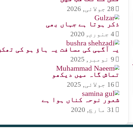
28 جولائی, 2026
ذکر ہوتا ہے جہاں بھی
4 جنوری, 2020
یہ آگہی کی مسافت یہ ہاؤ ہو کی تھکن
9 نومبر, 2025
تماش گاہ میں دیکھو
16 جولائی, 2025
شعور نوحہ کناں ہوا ہے
31 مارچ, 2020