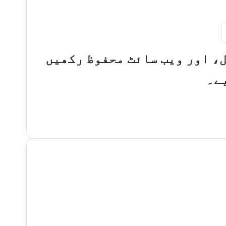
ل، اور ویب سائٹ محفوظ رکھیں
ے۔