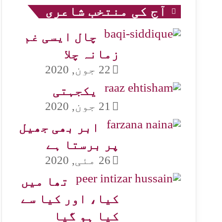
آج کی منتخب شاعری
چال ایسی غم
زمانہ چلا
22 جون, 2020
یکجہتی
21 جون, 2020
ابر بھی جھیل
پر برستا ہے
26 مئی, 2020
تھا میں
کیا، اور کیا سے
کیا ہو گیا