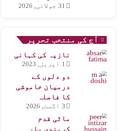
31 جولائی, 2026
آج کی منتخب تحریر
نازیہ کی کہانی
1 اپریل, 2023
دو دلوں کے
درمیان خاموشی
کا فاصلہ
3 اگست, 2026
ماٹی قدم
کریندی یار