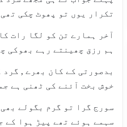
تکرار یوں تو پھوٹ چکی تھی 
آخر ہمارے تن کو لگا رات کا
ہم رزق چھینتے رہے بھوکی چ
بدصورتی کے کان بھرے , گرد 
خوش بخت آئنے کی ٹھنی ہے جم
سورج گرا تو گرم بگولے بھی 
سہمے ہوئے تھے پیڑ ہوا کے جل