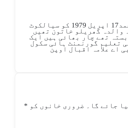
نیازی تخلص رکھنے والے ارشاد احمد17 اپریل 1979 کو سیالکوٹ
 والدہ گھریلو خاتون تھیں
بستہ تھے چار بھائی ہیں ایک
ی تعلیم گورنمنٹ ہائی سکول
ی اے علامہ اقبال اوپن
یا جائے گا۔
ضروری خانوں کو
*