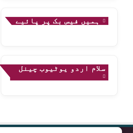
ہمیں فیس بک پر پائیے
سلام اردو یوٹیوب چینل