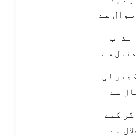
سوال سے
 عذاب
ھنال سے
گھیر لی
ال سے
گر گئے
ال سے