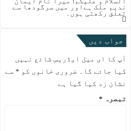
السلام و علیکم! میرا نام ایمان
ندیم ملک ہےاور میں سرگودھا سے
تعلق رکھتی ہوں۔
Website
جواب دیں
آپ کا ای میل ایڈریس شائع نہیں
کیا جائے گا۔
ضروری خانوں کو
*
سے
نشان زد کیا گیا ہے
تبصرہ
*