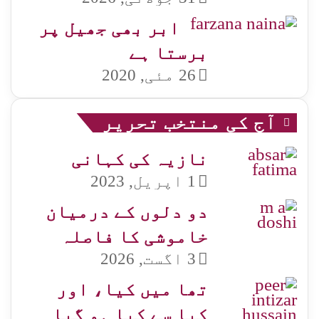
ابر بھی جھیل پر
برستا ہے
26 مئی, 2020
آج کی منتخب تحریر
نازیہ کی کہانی
1 اپریل, 2023
دو دلوں کے درمیان
خاموشی کا فاصلہ
3 اگست, 2026
تھا میں کیا، اور
کیا سے کیا ہو گیا