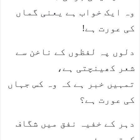
وہ ایک خواب ہے یعنی گماں
کی عورت ہے!
دلوں پہ لفظوں کے ناخن سے
شعر کھینچتی ہے،
تمہیں خبر ہے کہ وہ کس جہاں
کی عورت ہے؟
دہر کے خفیہ نفق میں شگاف
کرتی ہوئی ،