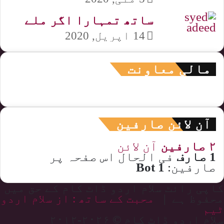
ساتھ تمہارا اگر ملے
14 اپریل, 2020
مالی معاونت
آن لائن صارفین
۲ صارفین
آن لائن
1 صارف
فی الحال اس صفحہ پر
صارفین:
1 Bot
کاپی رائٹ سلام اردو ڈاٹ کام کے حق میں
محفوظ ہے |
محبت کے ساتھ : از سلام اردو
ٹیم
سلام اردو ڈاٹ کام © ۲۰۲۶-۲۰۱۲