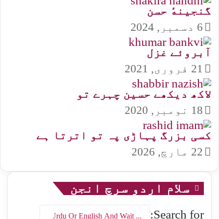
گنجینهٔ حسن
6 دسمبر, 2024
آبروئے غزل
21 فروری, 2021
لاکھ دیکھے حسین چہرے تو
18 نومبر, 2020
کسی بزرگ پہاڑی پہ تو اترتا ہے
22 مارچ, 2026
سلام اردو سرچ انجن
Search for: