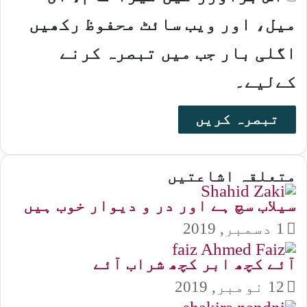
میل، اور ویب سائٹ محفوظ رکھیں
اگلی بار جب میں تبصرہ کرنے
کےلیے۔
متعلقہ اشاعتیں
سیلاب سچ ہے اور در و دیوار خوب ہیں
1 دسمبر, 2019
آئے کچھ ابر کچھ شراب آئے
12 نومبر, 2019