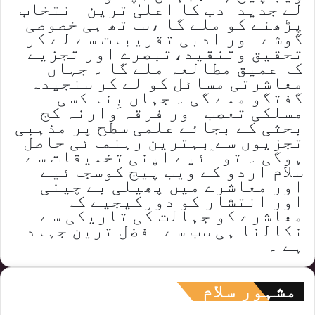
لے جدیدادب کا اعلیٰ ترین انتخاب
پڑھنے کو ملے گا ،ساتھ ہی خصوصی
گوشے اور ادبی تقریبات سے لے کر
تحقیق وتنقید،تبصرے اور تجزیے
کا عمیق مطالعہ ملے گا ۔ جہاں
معاشرتی مسائل کو لے کر سنجیدہ
گفتگو ملے گی ۔ جہاں بِنا کسی
مسلکی تعصب اور فرقہ وارنہ کج
بحثی کے بجائے علمی سطح پر مذہبی
تجزیوں سے بہترین رہنمائی حاصل
ہوگی ۔ تو آئیے اپنی تخلیقات سے
سلام اردو کے ویب پیج کوسجائیے
اور معاشرے میں پھیلی بے چینی
اور انتشار کو دورکیجیے کہ
معاشرے کو جہالت کی تاریکی سے
نکالنا ہی سب سے افضل ترین جہاد
ہے ۔
مشہور سلام