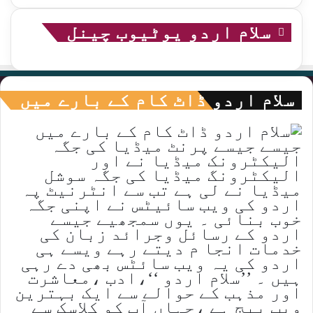
سلام اردو یوٹیوب چینل
سلام اردو ڈاٹ کام کے بارے میں
جیسے جیسے پرنٹ میڈیا کی جگہ
الیکٹرونک میڈیا نے اور
الیکٹرونگ میڈیا کی جگہ سوشل
میڈیا نے لی ہے تب سے انٹرنیٹ پہ
اردو کی ویب سائیٹس نے اپنی جگہ
خوب بنائی ۔ یوں سمجھیے جیسے
اردو کے رسائل وجرائد زبان کی
خدمات انجا م دیتے رہے ویسے ہی
اردو کی یہ ویب سائٹس بھی دے رہی
ہیں ۔ ’’سلام اردو ‘‘،ادب ،معاشرت
اور مذہب کے حوالے سے ایک بہترین
ویب پیج ہے ،جہاں آپ کو کلاسک سے