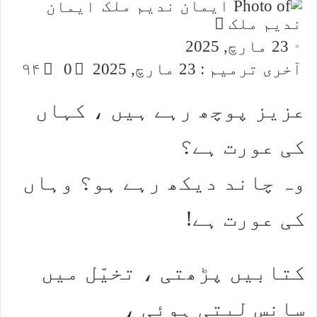
ایمان
Send
ندیم ملک
an
23 مارچ, 2025
email
آخری ترمیم : 23 مارچ, 2025
0
۹۴
عزیز پوچھ رہے ہیں ، کہاں
کی عورت ہے؟
وہ چاند دیکھ رہے ہو؟ وہاں
کی عورت ہے!
کتابیں پڑھتی ، تخیّل میں
سانس لیتی ہوئی ،