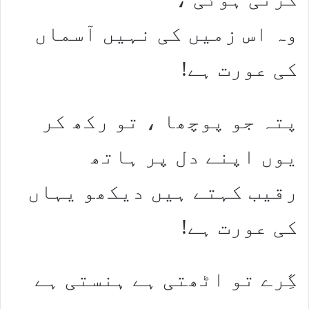
وہ اس زمیں کی نہیں آسماں
کی عورت ہے!
پتہ جو پوچھا ، تو رکھ کر
یوں اپنے دل پر ہاتھ
رقیب کہتے ہیں دیکھو یہاں
کی عورت ہے!
گِرے تو اٹھتی ہے ہنستی ہے