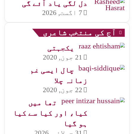
دل لگی یاد آئے گی
7 اگست, 2026
آج کی منتخب شاعری
یکجہتی
21 جون, 2020
چال ایسی غم
زمانہ چلا
22 جون, 2020
تھا میں
کیا، اور کیا سے کیا
ہو گیا
31 جولائی, 2026