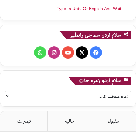
Search
for:
سلام اردو سماجی رابطے
WhatsApp
Instagram
YouTube
X
Facebook
سلام اردو زمرہ جات
سلام
اردو
زمرہ
جات
مقبول
حالیہ
تبصرے