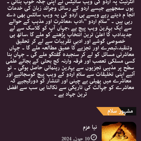
انٹرنیٹ پہ اردو کی ویب سائیٹس نے اپنی جگہ خوب بنائی ۔
یوں سمجھیے جیسے اردو کے رسائل وجرائد زبان کی خدمات
انجا م دیتے رہے ویسے ہی اردو کی یہ ویب سائٹس بھی دے
رہی ہیں ۔ ’’سلام اردو ‘‘،ادب ،معاشرت اور مذہب کے حوالے
سے ایک بہترین ویب پیج ہے ،جہاں آپ کو کلاسک سے لے
جدیدادب کا اعلیٰ ترین انتخاب پڑھنے کو ملے گا ،ساتھ ہی
خصوصی گوشے اور ادبی تقریبات سے لے کر تحقیق
وتنقید،تبصرے اور تجزیے کا عمیق مطالعہ ملے گا ۔ جہاں
معاشرتی مسائل کو لے کر سنجیدہ گفتگو ملے گی ۔ جہاں بِنا
کسی مسلکی تعصب اور فرقہ وارنہ کج بحثی کے بجائے علمی
سطح پر مذہبی تجزیوں سے بہترین رہنمائی حاصل ہوگی ۔ تو
آئیے اپنی تخلیقات سے سلام اردو کے ویب پیج کوسجائیے اور
معاشرے میں پھیلی بے چینی اور انتشار کو دورکیجیے کہ
معاشرے کو جہالت کی تاریکی سے نکالنا ہی سب سے افضل
ترین جہاد ہے ۔
مشہور سلام
نیا عزم
10 جون, 2024