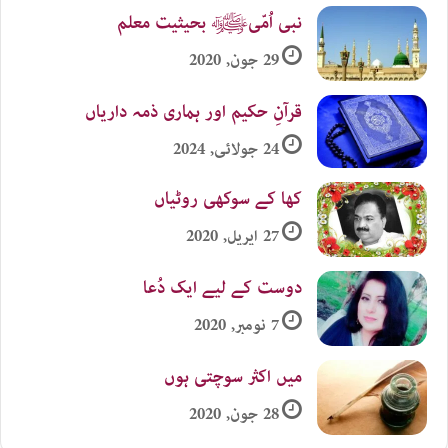
نبی اُمّیﷺ بحیثیت معلم
29 جون, 2020
قرآنِ حکیم اور ہماری ذمہ داریاں
24 جولائی, 2024
کھا کے سوکھی روٹیاں
27 اپریل, 2020
دوست کے لیے ایک دُعا
7 نومبر, 2020
میں اکثر سوچتی ہوں
28 جون, 2020