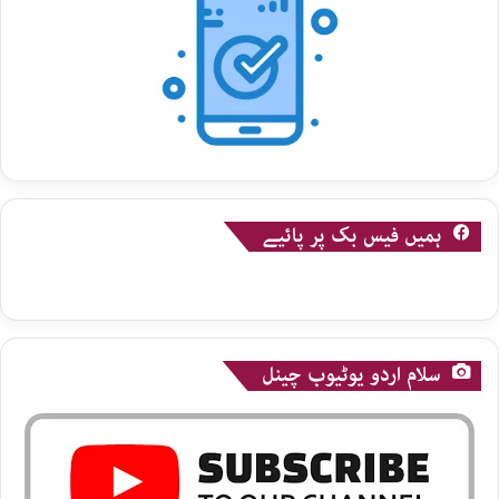
ہمیں فیس بک پر پائیے
سلام اردو یوٹیوب چینل