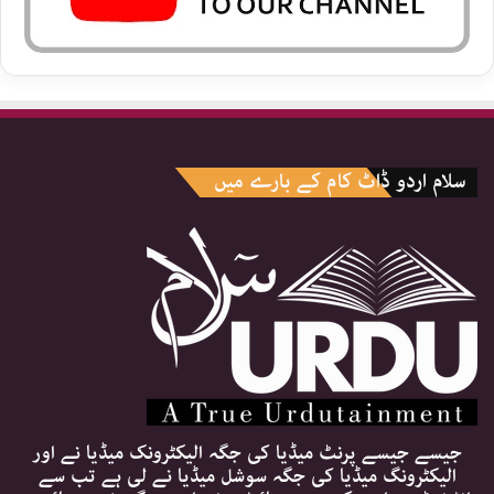
سلام اردو ڈاٹ کام کے بارے میں
جیسے جیسے پرنٹ میڈیا کی جگہ الیکٹرونک میڈیا نے اور
الیکٹرونگ میڈیا کی جگہ سوشل میڈیا نے لی ہے تب سے