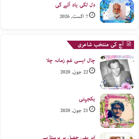
دل لگی یاد آئے گی
7 اگست, 2026
آج کی منتخب شاعری
چال ایسی غم زمانہ چلا
22 جون, 2020
یکجہتی
21 جون, 2020
ابر بھی جھیل پر برستا ہے