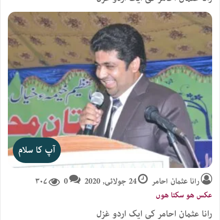
آپ کا سلام
رانا عثمان احامر
24 جولائی, 2020
0
۳۰۷
عکس ھو سکتا ھوں
رانا عثمان احامر کی ایک اردو غزل