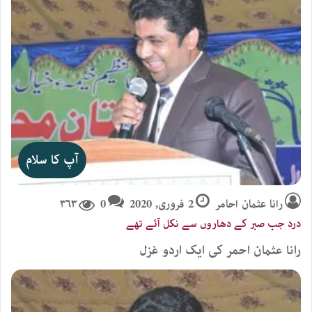
آپ کا سلام
رانا عثمان احامر
2 فروری, 2020
0
۳۶۳
درد جب صبر کے دھاروں سے نکل آئے تھے
رانا عثمان احمر کی ایک اردو غزل