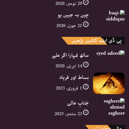
29 نومبر, 2020
چیں بہ جبیں ہو
21 جون, 2020
پی ڈی ایف کتابیں پڑھیں
ساتھ تمہارا اگر ملے
14 اپریل, 2020
بساط اور فرہاد
1 فروری, 2023
جَنابِ عالی
23 ستمبر, 2025
مالی معاونت