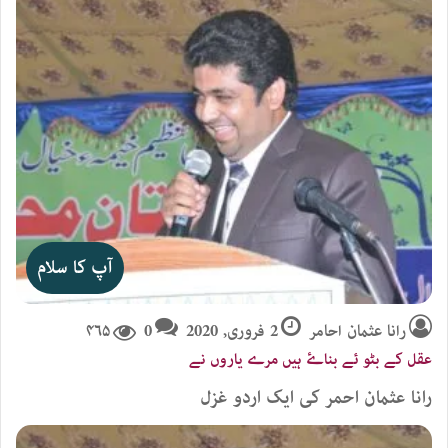
آپ کا سلام
رانا عثمان احامر
2 فروری, 2020
0
۴۶۵
عقل کے بٹو ئے بناۓ ہیں مرے یاروں نے
رانا عثمان احمر کی ایک اردو غزل