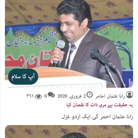
آپ کا سلام
رانا عثمان احامر
2 فروری, 2020
0
۳۶۱
یہ حقیقت ہے مری ذات کا نقصان کیا
رانا عثمان احمر کی ایک اردو غزل