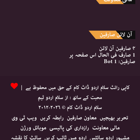
آن لائن صارفین
۴ صارفین
آن لائن
1 صارف
فی الحال اس صفحہ پر
صارفین:
1 Bot
کاپی رائٹ سلام اردو ڈاٹ کام کے حق میں محفوظ ہے |
محبت کے ساتھ : از سلام اردو ٹیم
سلام اردو ڈاٹ کام © ۲۰۲۶-۲۰۱۲
تحریر بھیجیں
معاون صارفین
رابطہ کریں
ویب ٹی وی
مالی معاونت
رازداری کی پالیسی
موبائل ورژن
مشہور اردو سائٹس
اردو میں ٹائپ کریں
سائٹ کا نقشہ