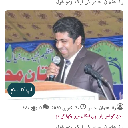
رانا عثمان احامر کی ایک اردو غزل
آپ کا سلام
رانا عثمان احامر
27 اکتوبر, 2020
0
۲۸۰
مجھ کو اس بار بھی امکان میں رکھا گیا تھا
رانا عثمان احامر کی ایک اردو غزل