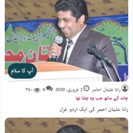
آپ کا سلام
رانا عثمان احامر
2 فروری, 2020
0
۳۵۰
چاند کے ساتھ جب وہ چلتا تھا
رانا عثمان احمر کی ایک اردو غزل