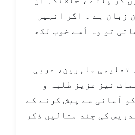
 کر پاتے ، حالانکہ اُن
 زبان ہے ۔ اگر انہیں
تی تو وہ اُسے خوب لکھ
 تعلیمی ماہرین، عربی
ّمات نیز عزیز طلبہ و
و آسانی سے پیش کرنے کے
دریس کی چند مثالیں ذکر