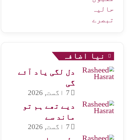
حالیہ
تبصرے
نیا اضافہ
دل لگی یاد آئے
گی
7 اگست, 2026
دیے تھے ہم تو
ماند سے
7 اگست, 2026