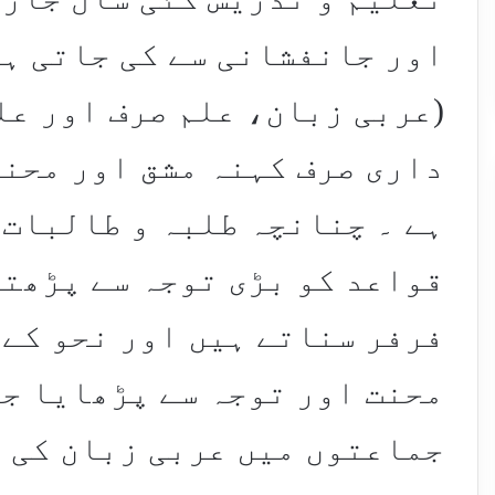
اور جانفشانی سے کی جاتی ہے
(عربی زبان، علم صرف اور عل
داری صرف کہنہ مشق اور محنت
ہے ۔ چنانچہ طلبہ و طالبات 
قواعد کو بڑی توجہ سے پڑھتے
فرفر سناتے ہیں اور نحو کے 
محنت اور توجہ سے پڑھایا جا
جماعتوں میں عربی زبان کی ب