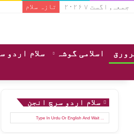
جمعہ, اگست ۷ ۲۰۲۶
تازہ سلام
ورق
اسلامی گوشہ
سلام اردو س
سلام اردو سرچ انجن
Search
for: