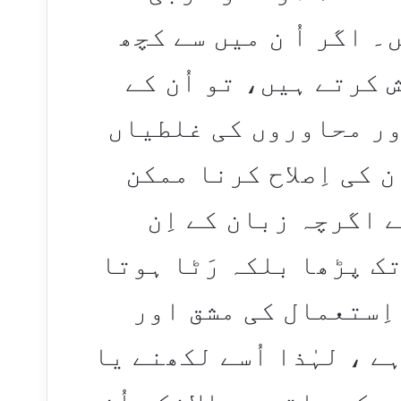
 اگر اُ ن میں سے کچھ
کرتے ہیں، تو اُن کے
ور محاوروں کی غلطیاں
ن کی اِصلاح کرنا ممکن
 اگرچہ زبان کے اِن
ک پڑھا بلکہ رَٹا ہوتا
 اِستعمال کی مشق اور
ے ، لہٰذا اُسے لکھنے یا