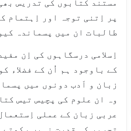
مستند کتابوں کی تدریس بھی 
پر اِتنی توجہ اور اِہتمام ک
طالبات ان میں پسماندہ کیو
اِسلامی درسگاہوں کی اِن مفی
کے باوجود ہم اُن کے فضلاء ک
زبان و اَدب دونوں میں پسما
وہ ان علوم کی پچیس تیس کتا
عربی زبان کے عملی اِستعمال 
تحریر کی قدرت نہیں رکھتے ا