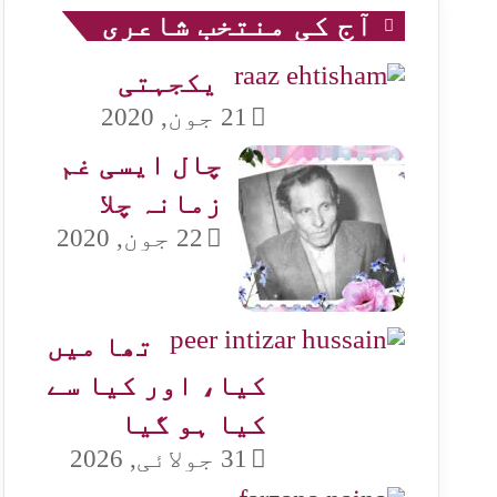
آج کی منتخب شاعری
یکجہتی
21 جون, 2020
چال ایسی غم
زمانہ چلا
22 جون, 2020
تھا میں
کیا، اور کیا سے
کیا ہو گیا
31 جولائی, 2026