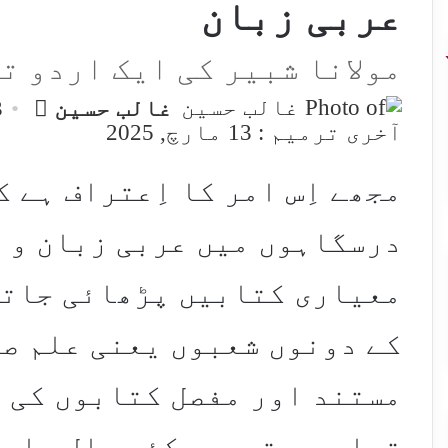
عربی زبان
مولانا شبیر کی ایک اردو ت
end
غالب حسین
13
an
آخری ترمیم : 13 مارچ, 2025
mail
مجھے اِس امر کا اِعتراف ہے ک
درسگاہوں میں عربی زبان و ا
معیاری کتابیں پڑھائی جاتی
کے دونوں شعبوں یعنی علم صر
مستند اور مفصل کتابوں کی ت
تعلیم و تدریس کئی سال جاری