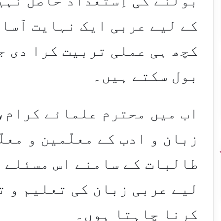
بولنے کی اِستعداد حاصل نہیں
کے لیے عربی ایک نہایت آسان
کچھ ہی عملی تربیت کرا دی جا
بول سکتے ہیں۔
اب میں محترم علمائے کرام،
زبان و ادب کے معلّمین و معل
طالبات کے سامنے اس مسئلے ک
لیے عربی زبان کی تعلیم و ت
کرنا چاہتا ہوں۔