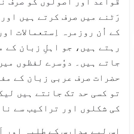
قواعد اور اُصولوں کو صرف ن
رَٹنے میں صرف کرتے ہیں اور 
کے اُن روزمرہ اِستعمالات او
رہتے ہیں، جو اہلِ زبان کے 
جاتے ہیں۔ دوٗسرے لفظوں میں
حضرات صرف عربی زبان کے مفرد
تو کسی حد تک جانتے ہیں لیکن
کی شکلوں اور تراکیب سے نا
اِس لیے مدارس کے طلبہ اور اَس