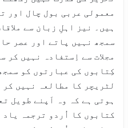
معمولی عربی بول چال اور تح
ہیں۔ نیز اہلِ زبان سے ملاقات
سمجھ نہیں پاتے اور عصر حاض
مجلات سے اِستفادہ نہیں کر س
کِتابوں کی عبارتوں کو سمجھ
لٹریچر کا مطالعہ نہیں کر پا
ہوتی ہے کہ وہ اَپنے طویل تع
کتابوں کا اُردو ترجمہ یاد ک