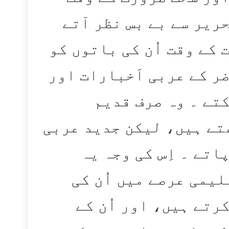
ریر سے بے بس نظر آتے
 کے وقت اُن کی باتوں کو
ر کے عربی اَخبارات اور
کتے ۔ وہ صرف قدیم
تے ہیں، لیکن جدید عربی
تے ۔ اِس کی وجہ یہ
لیمی عرصے میں اُن کی
رتے ہیں، اور اُن کے