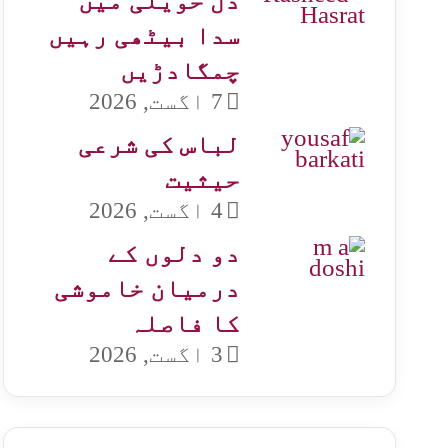
دل حویلی میں
سدا بیٹھی رہیں
چمگادڑیں
7 اگست, 2026
لباس کی شرعی
حیثیت
4 اگست, 2026
دو دلوں کے
درمیان خاموشی
کا فاصلہ
3 اگست, 2026