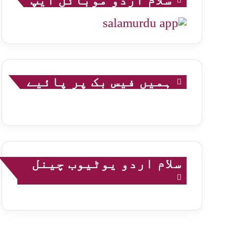
سلام اردو موبائل ایپ
ہمیں فیس بک پر پائیے
سلام اردو یوٹیوب چینل