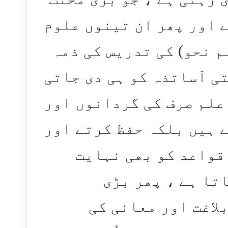
 اور پھر ان تینوں علوم
م نحو) کی تدریس کی ذمہ
ی اَساتذہ کو ہی دی جاتی
علم صرف کی گردانوں اور
 ہیں بلکہ حفظ کرتے اور
قواعد کو بھی نہایت
تا ہے ، پھر بڑی
لاغت اور معانی کی