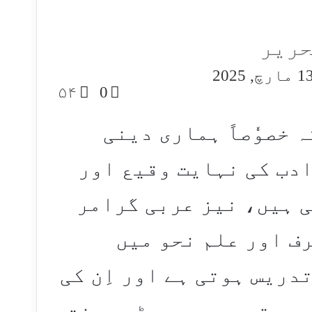
حریر
S
 مارچ, 2025
۵۴
0
e
ہ خصوٗصاً ہماری دینی
دب کی نہایت وقیع اور
 ہیں، نیز عربی گرامر
ف اور علم نحو میں
دریس ہوتی ہے اور اِن کی
 رہتی ہے ، جو بڑی محنت