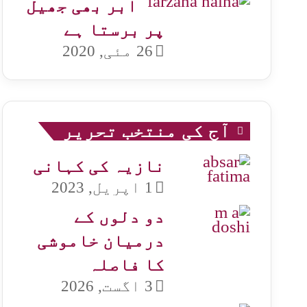
ابر بھی جھیل
پر برستا ہے
26 مئی, 2020
آج کی منتخب تحریر
نازیہ کی کہانی
1 اپریل, 2023
دو دلوں کے
درمیان خاموشی
کا فاصلہ
3 اگست, 2026