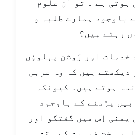
ہوتی ہے ۔ تو اُن علوم
ے باوجود ہمارے طلبہ و
ں رہتے ہیں؟
د خدمات اور رَوشن پہلوؤں
و دیکھتے ہیں کہ وہ عربی
ندہ ہوتے ہیں۔ کیونکہ
بیں پڑھنے کے باوجود
یعنی اِس میں گفتگو اور
ور سخت ضرورت کے وقت