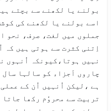
بولنے یا لکھنے سے بچتے ہیں۔
اسے بولنے یا لکھنے کی کوشش 
جملوں میں لغت، صرف، نحو ا
اِتنی کثرت سے ہوتی ہیں کہ اُ
نہیں ہوتا،کیونکہ اُنہوں نے
چاروں اَجزاء کو سالہا سال ت
ہے ،لیکن اُنہیں اُن کے عملی
تربیت سے محروٗم رکھا جاتا ہ