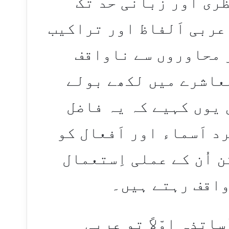
ظری اور زبانی حد تک
عربی اَلفاظ اور تراکیب
ر محاوروں سے ناواقف
معاشرے میں لکھے بولے
 یوں کہیے کہ یہ فاضل
 اَسماء اور اَفعال کو
 اُن کے عملی اِستعمال
واقف رہتے ہیں۔
اتذہ اوّلاً تو عربی