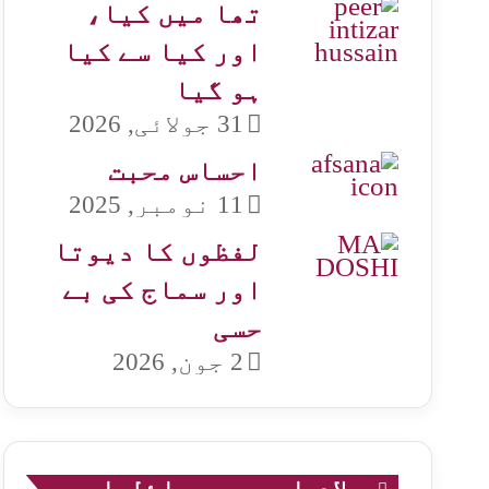
تھا میں کیا،
اور کیا سے کیا
ہو گیا
31 جولائی, 2026
احساس محبت
11 نومبر, 2025
لفظوں کا دیوتا
اور سماج کی بے
حسی
2 جون, 2026