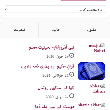
سلام
اردو
زمرہ
جات
مقبول
حالیہ
تبصرے
نبی اُمّیﷺ بحیثیت معلم
29 جون, 2020
قرآنِ حکیم اور ہماری ذمہ داریاں
24 جولائی, 2024
کھا کے سوکھی روٹیاں
27 اپریل, 2020
دوست کے لیے ایک دُعا