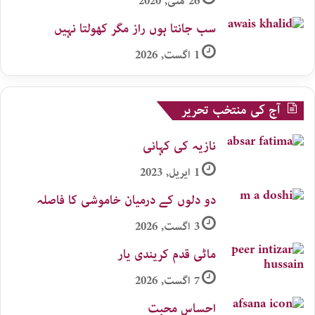
26 مئی, 2020
سب جانتا ہوں راز مگر کھولتا نہیں
1 اگست, 2026
آج کی منتخب تحریر
نازیہ کی کہانی
1 اپریل, 2023
دو دلوں کے درمیان خاموشی کا فاصلہ
3 اگست, 2026
ماٹی قدم کریندی یار
7 اگست, 2026
احساس محبت