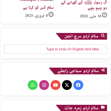
آل رسول ﷺ کے گھرانے کے
سلام کس کو کرنا ہے
دو یتیم بچے
8 فروری, 2025
16 مئی, 2024
سلام اردو سرچ انجن
Search
for:
سلام اردو سماجی رابطے
WhatsApp
Instagram
YouTube
X
Facebook
سلام اردو زمرہ جات