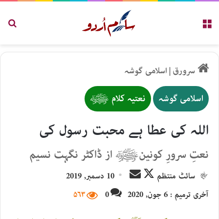
مینو
تلاش
سرورق
|
اسلامی گوشہ
اسلامی گوشہ
نعتیہ کلام ﷺ
اللہ کی عطا ہے محبت رسول کی
نعتِ سرورِ کونینﷺ از ڈاکٹر نگہت نسیم
Send
Follow
سائٹ منتظم
10 دسمبر, 2019
an
on
آخری ترمیم : 6 جون, 2020
0
۵۶۳
email
X