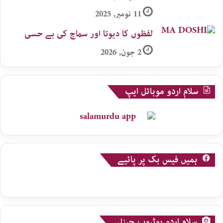
11 نومبر, 2025
لفظوں کا دیوتا اور سماج کی بے حسی
2 جون, 2026
سلام اردو موبائل ایپ
ہمیں فیس بک پر پائیے
سلام اردو یوٹیوب چینل