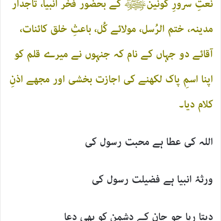
نعتِ سرورِ کونینﷺ کے بحضور فخر انبیا، تاجدار
مدینہ، ختم الرُسل، مولائے کُل، باعثِ خلق کائنات،
آقائے دو جہاں کے نام کہ جنہوں نے میرے قلم کو
اپنا اسمِ پاک لکھنے کی اجازت بخشی اور مجھے اذنِ
کلام دیا۔
اللہ کی عطا ہے محبت رسول کی
ورثۂ انبیا ہے فضیلت رسول کی
دیتا رہا جو جان کے دشمن کو بھی دعا