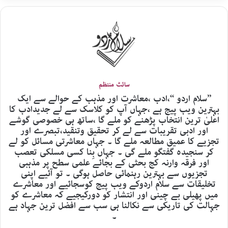
سائٹ منتظم
’’سلام اردو ‘‘،ادب ،معاشرت اور مذہب کے حوالے سے ایک
بہترین ویب پیج ہے ،جہاں آپ کو کلاسک سے لے جدیدادب کا
اعلیٰ ترین انتخاب پڑھنے کو ملے گا ،ساتھ ہی خصوصی گوشے
اور ادبی تقریبات سے لے کر تحقیق وتنقید،تبصرے اور
تجزیے کا عمیق مطالعہ ملے گا ۔ جہاں معاشرتی مسائل کو لے
کر سنجیدہ گفتگو ملے گی ۔ جہاں بِنا کسی مسلکی تعصب
اور فرقہ وارنہ کج بحثی کے بجائے علمی سطح پر مذہبی
تجزیوں سے بہترین رہنمائی حاصل ہوگی ۔ تو آئیے اپنی
تخلیقات سے سلام اردوکے ویب پیج کوسجائیے اور معاشرے
میں پھیلی بے چینی اور انتشار کو دورکیجیے کہ معاشرے کو
جہالت کی تاریکی سے نکالنا ہی سب سے افضل ترین جہاد ہے
۔