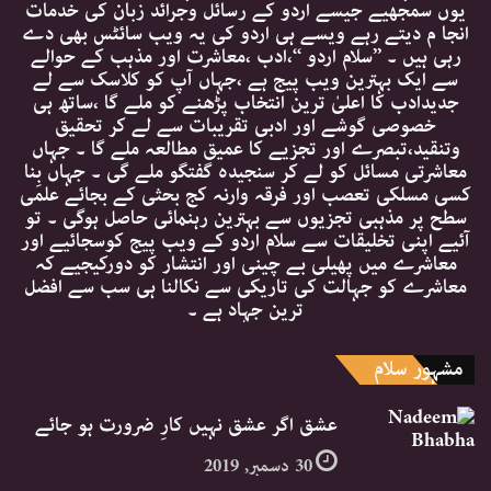
یوں سمجھیے جیسے اردو کے رسائل وجرائد زبان کی خدمات
انجا م دیتے رہے ویسے ہی اردو کی یہ ویب سائٹس بھی دے
رہی ہیں ۔ ’’سلام اردو ‘‘،ادب ،معاشرت اور مذہب کے حوالے
سے ایک بہترین ویب پیج ہے ،جہاں آپ کو کلاسک سے لے
جدیدادب کا اعلیٰ ترین انتخاب پڑھنے کو ملے گا ،ساتھ ہی
خصوصی گوشے اور ادبی تقریبات سے لے کر تحقیق
وتنقید،تبصرے اور تجزیے کا عمیق مطالعہ ملے گا ۔ جہاں
معاشرتی مسائل کو لے کر سنجیدہ گفتگو ملے گی ۔ جہاں بِنا
کسی مسلکی تعصب اور فرقہ وارنہ کج بحثی کے بجائے علمی
سطح پر مذہبی تجزیوں سے بہترین رہنمائی حاصل ہوگی ۔ تو
آئیے اپنی تخلیقات سے سلام اردو کے ویب پیج کوسجائیے اور
معاشرے میں پھیلی بے چینی اور انتشار کو دورکیجیے کہ
معاشرے کو جہالت کی تاریکی سے نکالنا ہی سب سے افضل
ترین جہاد ہے ۔
مشہور سلام
عشق اگر عشق نہیں کارِ ضرورت ہو جائے
30 دسمبر, 2019