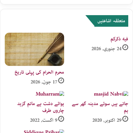
متعلقہ اشاعتیں
فيه ذكركم
24 جنوری, 2026
محرم الحرام کی پہلی تاریخ
17 جون, 2026
جاتے ہیں سوئے مدینہ گھر سے
ہوائے دشت ہے ماتم گزید
ہم
چاروں طرف
29 اکتوبر, 2020
9 اگست, 2022