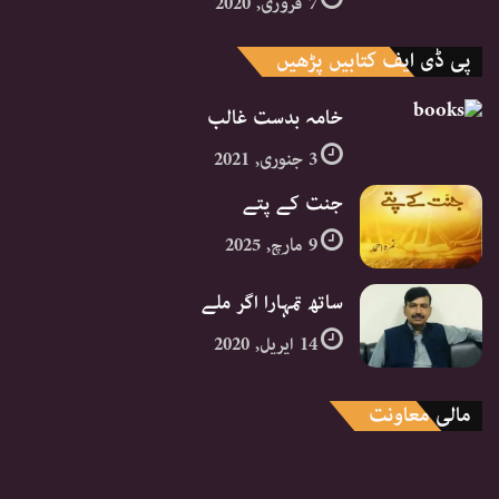
7 فروری, 2020
پی ڈی ایف کتابیں پڑھیں
خامہ بدست غالب
3 جنوری, 2021
جنت کے پتے
9 مارچ, 2025
ساتھ تمہارا اگر ملے
14 اپریل, 2020
مالی معاونت