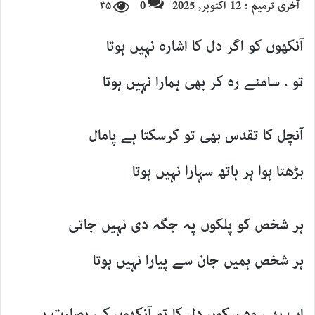
آخری ترمیم : 12 اکتوبر, 2025
0
۳۵
email
آنکھوں کو اگر دل کا اشارہ نہیں ہوتا
تو . سامنے رہ کر بھی ہمارا نہیں ہوتا
آنچل کا تقدس بھی تو کرسکتا ہے پامال
بڑھتا ہوا ہر ہاتھ سہارا نہیں ہوتا
ہر شخص کو پلکوں پہ جگہ دی نہیں جاتی
ہر شخص ہمیں جان سے پیارا نہیں ہوتا
اب بھی وہ سکوں دل کا تو آنکھوں کی بصارت ہے