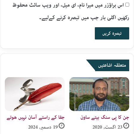
اس براؤزر میں میرا نام، ای میل، اور ویب سائٹ محفوظ
رکھیں اگلی بار جب میں تبصرہ کرنے کےلیے۔
متعلقہ اشاعتیں
جن کا پی سنگ بیتے ساون
جفا کے راستے آسان نہیں ھوتے
23 اگست, 2020
19 دسمبر, 2024