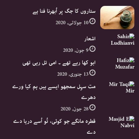
ستاروں کا جگ پر اُبھرنا فنا ہے
10 جولائی, 2020
اشعار
9 جون, 2020
ابو کھا رہے تھے ۔ امی تل رہی تھی
13 جنوری, 2020
مت سہل سمجھو ایسے ہیں ہم کیا ورے
دھرے
28 جون, 2020
قطرہ مانگے جو کوئی، تُو اُسے دریا دے
دے