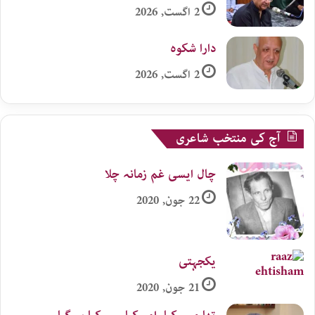
2 اگست, 2026
دارا شکوہ
2 اگست, 2026
آج کی منتخب شاعری
چال ایسی غم زمانہ چلا
22 جون, 2020
یکجہتی
21 جون, 2020