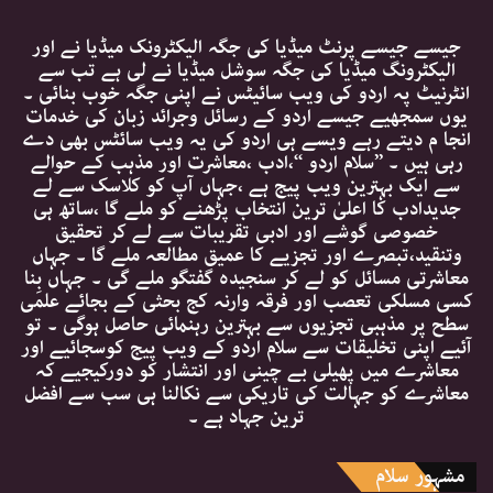
جیسے جیسے پرنٹ میڈیا کی جگہ الیکٹرونک میڈیا نے اور
الیکٹرونگ میڈیا کی جگہ سوشل میڈیا نے لی ہے تب سے
انٹرنیٹ پہ اردو کی ویب سائیٹس نے اپنی جگہ خوب بنائی ۔
یوں سمجھیے جیسے اردو کے رسائل وجرائد زبان کی خدمات
انجا م دیتے رہے ویسے ہی اردو کی یہ ویب سائٹس بھی دے
رہی ہیں ۔ ’’سلام اردو ‘‘،ادب ،معاشرت اور مذہب کے حوالے
سے ایک بہترین ویب پیج ہے ،جہاں آپ کو کلاسک سے لے
جدیدادب کا اعلیٰ ترین انتخاب پڑھنے کو ملے گا ،ساتھ ہی
خصوصی گوشے اور ادبی تقریبات سے لے کر تحقیق
وتنقید،تبصرے اور تجزیے کا عمیق مطالعہ ملے گا ۔ جہاں
معاشرتی مسائل کو لے کر سنجیدہ گفتگو ملے گی ۔ جہاں بِنا
کسی مسلکی تعصب اور فرقہ وارنہ کج بحثی کے بجائے علمی
سطح پر مذہبی تجزیوں سے بہترین رہنمائی حاصل ہوگی ۔ تو
آئیے اپنی تخلیقات سے سلام اردو کے ویب پیج کوسجائیے اور
معاشرے میں پھیلی بے چینی اور انتشار کو دورکیجیے کہ
معاشرے کو جہالت کی تاریکی سے نکالنا ہی سب سے افضل
ترین جہاد ہے ۔
مشہور سلام