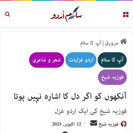
مینو
تلاش
سرورق
|
آپ کا سلام
آپ کا سلام
اردو غزلیات
شعر و شاعری
فوزیہ شیخ
آنکھوں کو اگر دل کا اشارہ نہیں ہوتا
فوزیہ شیخ کی ایک اردو غزل
Send
فوزیہ شیخ
12 اکتوبر, 2025
an