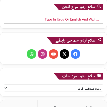
سلام اردو سرچ انجن
Search
for:
سلام اردو سماجی رابطے
WhatsApp
Instagram
YouTube
X
Facebook
سلام اردو زمرہ جات
سلام
اردو
زمرہ
جات