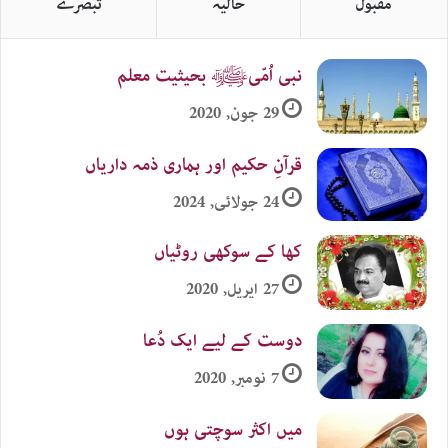
مقبول
حالیہ
تبصرے
نبی اُمّیﷺ بحیثیت معلم
29 جون, 2020
قرآنِ حکیم اور ہماری ذمہ داریاں
24 جولائی, 2024
کھا کے سوکھی روٹیاں
27 اپریل, 2020
دوست کے لیے ایک دُعا
7 نومبر, 2020
میں اکثر سوچتی ہوں