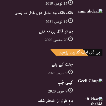
15 نومبر, 2019
فلک فلک وہ تخیل غزل غزل یہ زمین
19 نومبر, 2021
ہم تو قائل ہی نہ تھے
20 ستمبر, 2020
پی ڈی ایف کتابیں پڑھیں
جنت کے پتے
9 مارچ, 2025
گیلی چُپ
9 جون, 2020
بامِ غزل از افتخار شاہد