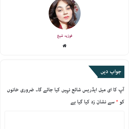
فوزیہ شیخ
Website
جواب دیں
آپ کا ای میل ایڈریس شائع نہیں کیا جائے گا۔
ضروری خانوں
کو
*
سے نشان زد کیا گیا ہے
ت
ب