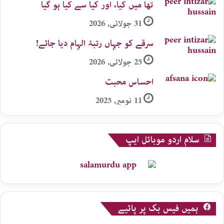
تھا میں کیا، اور کیا سے کیا ہو گیا
31 جولائی, 2026
سرقے کو جہاں رتبۂ الہام دیا جائے!
25 جولائی, 2026
احساس محبت
11 نومبر, 2025
سلام اردو موبائل ایپ
ہمیں فیس بک پر پائیے