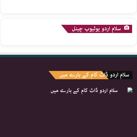
سلام اردو یوٹیوب چینل
سلام اردو ڈاٹ کام کے بارے میں