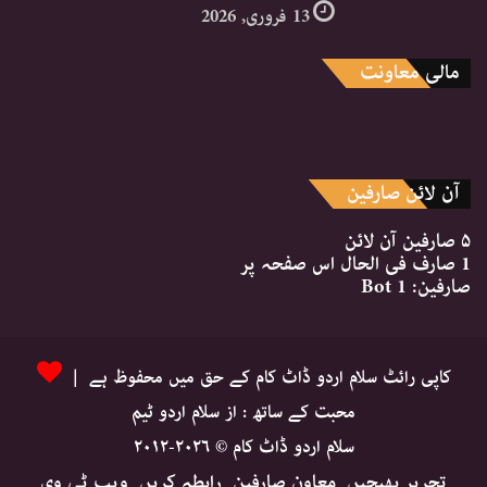
13 فروری, 2026
مالی معاونت
آن لائن صارفین
۵ صارفین
آن لائن
1 صارف
فی الحال اس صفحہ پر
صارفین:
1 Bot
کاپی رائٹ سلام اردو ڈاٹ کام کے حق میں محفوظ ہے |
محبت کے ساتھ : از سلام اردو ٹیم
سلام اردو ڈاٹ کام © ۲۰۲۶-۲۰۱۲
تحریر بھیجیں
معاون صارفین
رابطہ کریں
ویب ٹی وی