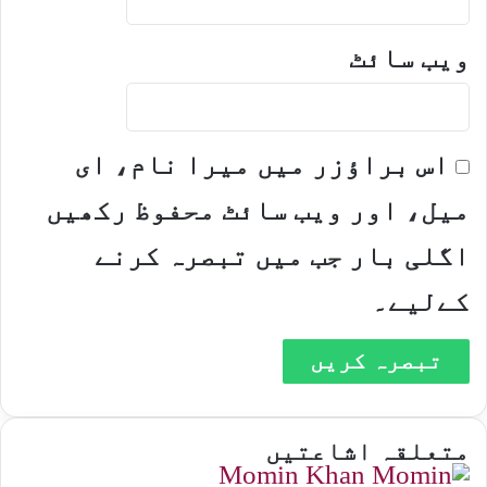
ویب‌ سائٹ
اس براؤزر میں میرا نام، ای
میل، اور ویب سائٹ محفوظ رکھیں
اگلی بار جب میں تبصرہ کرنے
کےلیے۔
متعلقہ اشاعتیں