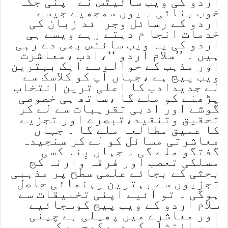
اردو کی ویب سائیٹس نے اپنی جگہ
خوب بنائی ۔ یوں سمجھیے جیسے
اردو کے رسائل وجرائد زبان کی
خدمات انجا م دیتے رہے ویسے ہی
اردو کی یہ ویب سائٹس بھی دے رہی
ہیں ۔ ’’سلام اردو ‘‘،ادب ،معاشرت
اور مذہب کے حوالے سے ایک بہترین
ویب پیج ہے ،جہاں آپ کو کلاسک سے
لے جدیدادب کا اعلیٰ ترین انتخاب
پڑھنے کو ملے گا ،ساتھ ہی خصوصی
گوشے اور ادبی تقریبات سے لے کر
تحقیق وتنقید،تبصرے اور تجزیے
کا عمیق مطالعہ ملے گا ۔ جہاں
معاشرتی مسائل کو لے کر سنجیدہ
گفتگو ملے گی ۔ جہاں بِنا کسی
مسلکی تعصب اور فرقہ وارنہ کج
بحثی کے بجائے علمی سطح پر مذہبی
تجزیوں سے بہترین رہنمائی حاصل
ہوگی ۔ تو آئیے اپنی تخلیقات سے
سلام اردو کے ویب پیج کوسجائیے
اور معاشرے میں پھیلی بے چینی
اور انتشار کو دورکیجیے کہ