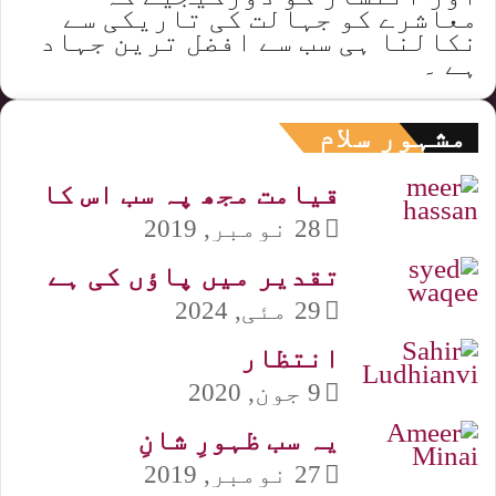
معاشرے کو جہالت کی تاریکی سے
نکالنا ہی سب سے افضل ترین جہاد
ہے ۔
مشہور سلام
قیامت مجھ پہ سب اس کا
28 نومبر, 2019
تقدیر میں پاؤں کی ہے
29 مئی, 2024
انتظار
9 جون, 2020
یہ سب ظہورِ شانِ
27 نومبر, 2019