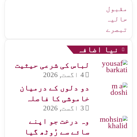
زمرہ
جات
مقبول
حالیہ
تبصرے
نیا اضافہ
لباس کی شرعی حیثیت
4 اگست, 2026
دو دلوں کے درمیان
خاموشی کا فاصلہ
3 اگست, 2026
وہ درخت جو اپنے
سائے سے رُوٹھ گیا