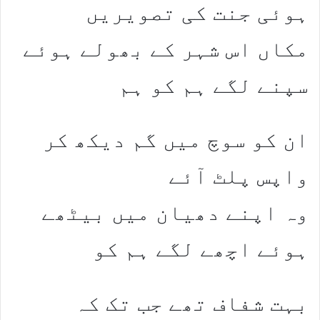
ہوئی جنت کی تصویریں
مکاں اس شہر کے بھولے ہوئے
سپنے لگے ہم کو ہم
ان کو سوچ میں گم دیکھ کر
واپس پلٹ آئے
وہ اپنے دھیان میں بیٹھے
ہوئے اچھے لگے ہم کو
بہت شفاف تھے جب تک کہ