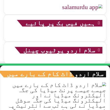
ہمیں فیس بک پر پائیے
سلام اردو یوٹیوب چینل
سلام اردو ڈاٹ کام کے بارے میں
جیسے جیسے پرنٹ میڈیا کی جگہ
الیکٹرونک میڈیا نے اور
الیکٹرونگ میڈیا کی جگہ سوشل
میڈیا نے لی ہے تب سے انٹرنیٹ پہ