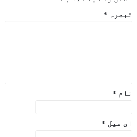
تبصرہ
*
نام
*
ای میل
*