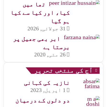
تھا میں
کیا، اور کیا سے کیا
ہو گیا
31 جولائی, 2026
ابر بھی جھیل پر
برستا ہے
26 مئی, 2020
آج کی منتخب تحریر
نازیہ کی کہانی
1 اپریل, 2023
دو دلوں کے درمیان