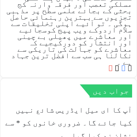
مسلکی تعصب اور فرقہ وارنہ کج
بحثی کے بجائے علمی سطح پر مذہبی
تجزیوں سے بہترین رہنمائی حاصل
ہوگی ۔ تو آئیے اپنی تخلیقات سے
سلام اردوکے ویب پیج کوسجائیے
اور معاشرے میں پھیلی بے چینی
اور انتشار کو دورکیجیے کہ
معاشرے کو جہالت کی تاریکی سے
نکالنا ہی سب سے افضل ترین جہاد
ہے ۔
YouTube
Facebook
Website
X
جواب دیں
آپ کا ای میل ایڈریس شائع نہیں
کیا جائے گا۔
ضروری خانوں کو
*
سے
نشان زد کیا گیا ہے