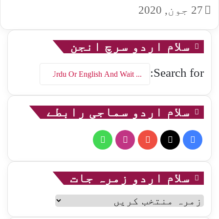
27 جون, 2020
سلام اردو سرچ انجن
Search for:
سلام اردو سماجی رابطے
WhatsApp
Instagram
YouTube
Facebook
X
سلام اردو زمرہ جات
سلام
اردو