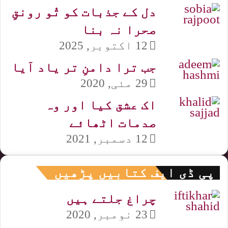
دل کے جذبات کو تُو رونقِ
صحرا نہ بنا
12 اکتوبر, 2025
جب ترا دامنِ تر یاد آیا
29 مئی, 2020
اک عشق کیا اور وہ
صدمات اٹھائے
12 دسمبر, 2021
پی ڈی ایف کتابیں پڑھیں
چراغ جلتے ہیں
23 نومبر, 2020