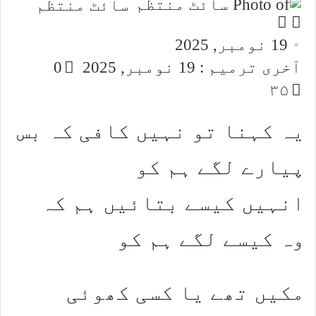
سائٹ منتظم
Follow
Send
an
on
19 نومبر, 2025
email
X
آخری ترمیم : 19 نومبر, 2025
0
۳۵
یہ کہنا تو نہیں کافی کہ بس
پیارے لگے ہم کو
انہیں کیسے بتائیں ہم کہ
وہ کیسے لگے ہم کو
مکیں تھے یا کسی کھوئی