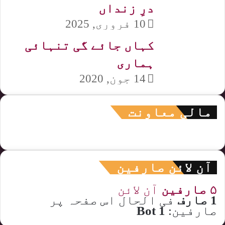
درِ زنداں
10 فروری, 2025
کہاں جائے گی تنہائی
ہماری
14 جون, 2020
مالی معاونت
آن لائن صارفین
۵ صارفین
آن لائن
1 صارف
فی الحال اس صفحہ پر
صارفین:
1 Bot