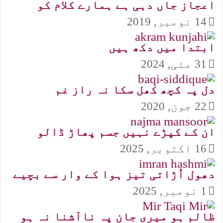
اعجاز جاں دہی ہے ہمارے کلام کو
14 نومبر, 2019
ابتدا میں دکھ ہیں
31 مئی, 2024
دل پہ کچھ کھل سکا نہ راز غم
22 جون, 2020
ان کے کپڑے نہیں جسم پھاڑ ڈالو
16 اکتوبر, 2025
دھول اُڑاتی تیز ہوا کے وار سے بچیے
1 نومبر, 2025
ظالم ہو میری جان پہ ناآشنا نہ ہو