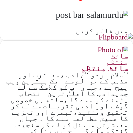
ہمیں فالو کریں
سائٹ منتظم
’’سلام اردو ‘‘،ادب ،معاشرت اور
مذہب کے حوالے سے ایک بہترین ویب
پیج ہے ،جہاں آپ کو کلاسک سے لے
جدیدادب کا اعلیٰ ترین انتخاب
پڑھنے کو ملے گا ،ساتھ ہی خصوصی
گوشے اور ادبی تقریبات سے لے کر
تحقیق وتنقید،تبصرے اور تجزیے
کا عمیق مطالعہ ملے گا ۔ جہاں
معاشرتی مسائل کو لے کر سنجیدہ
گفتگو ملے گی ۔ جہاں بِنا کسی