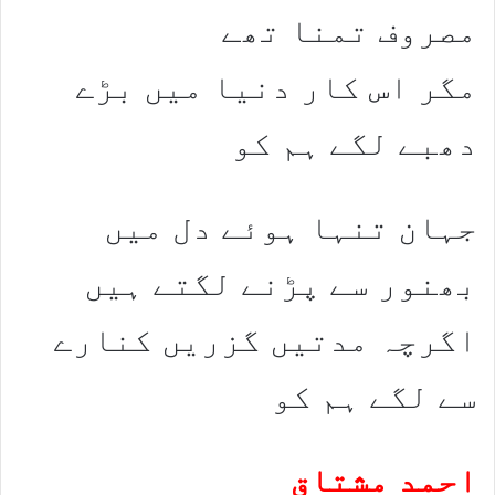
مصروف تمنا تھے
مگر اس کار دنیا میں بڑے
دھبے لگے ہم کو
جہان تنہا ہوئے دل میں
بھنور سے پڑنے لگتے ہیں
اگرچہ مدتیں گزریں کنارے
سے لگے ہم کو
احمد مشتاق