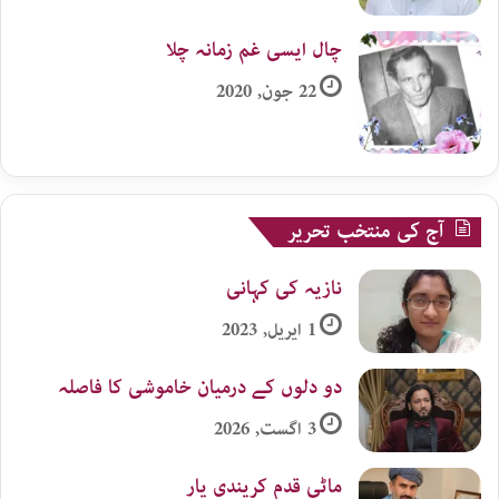
چال ایسی غم زمانہ چلا
22 جون, 2020
آج کی منتخب تحریر
نازیہ کی کہانی
1 اپریل, 2023
دو دلوں کے درمیان خاموشی کا فاصلہ
3 اگست, 2026
ماٹی قدم کریندی یار