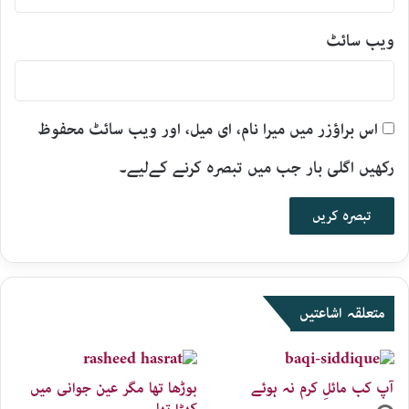
ویب‌ سائٹ
اس براؤزر میں میرا نام، ای میل، اور ویب سائٹ محفوظ
رکھیں اگلی بار جب میں تبصرہ کرنے کےلیے۔
متعلقہ اشاعتیں
آپ کب مائلِ کرم نہ ہوئے
بوڑھا تھا مگر عین جوانی میں