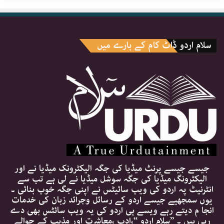
سلام اردو ڈاٹ کام کے بارے میں
جیسے جیسے پرنٹ میڈیا کی جگہ الیکٹرونک میڈیا نے اور
الیکٹرونگ میڈیا کی جگہ سوشل میڈیا نے لی ہے تب سے
انٹرنیٹ پہ اردو کی ویب سائیٹس نے اپنی جگہ خوب بنائی ۔
یوں سمجھیے جیسے اردو کے رسائل وجرائد زبان کی خدمات
انجا م دیتے رہے ویسے ہی اردو کی یہ ویب سائٹس بھی دے
رہی ہیں ۔ ’’سلام اردو ‘‘،ادب ،معاشرت اور مذہب کے حوالے