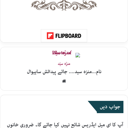
منزّہ سیّد
نام...منزہ سید.... جائے پیدائش ساہیوال
Website
جواب دیں
آپ کا ای میل ایڈریس شائع نہیں کیا جائے گا۔
ضروری خانوں