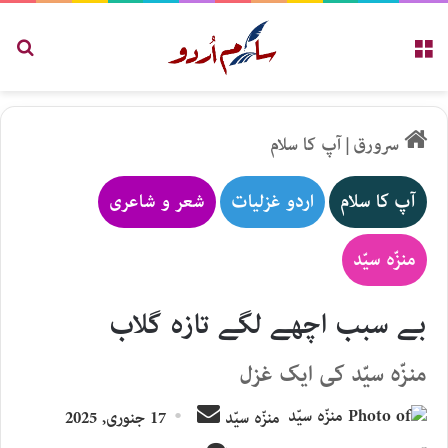
مینو
تلاش
سرورق
|
آپ کا سلام
آپ کا سلام
اردو غزلیات
شعر و شاعری
منزّہ سیّد
بے سبب اچھے لگے تازہ گلاب
منزّہ سیّد کی ایک غزل
Send
منزّہ سیّد
17 جنوری, 2025
an