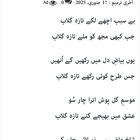
آخری ترمیم : 17 جنوری, 2025
0
۸۵
email
بے سبب اچھے لگے تازہ گلاب
جب کبھی مجھ کو ملے تازہ گلاب
یوں بیاضِ دل میں رکھیں گے اُنھیں
جس طرح کوئی رکھے تازہ گلاب
موسمِ گل پوش اترا چار سُو
عشق میں بھیجے گئے تازہ گلاب
شاخِ ماضی سے نہ لائے جا سکے