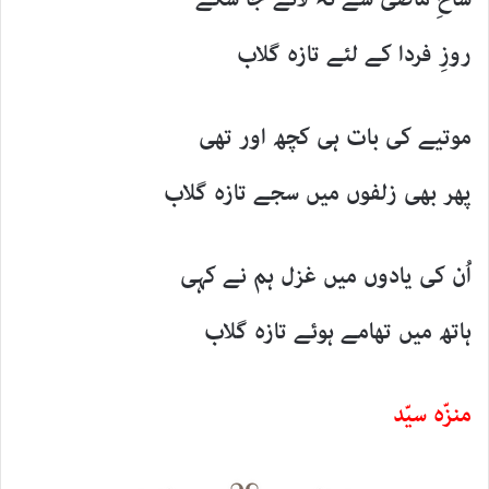
روزِ فردا کے لئے تازہ گلاب
موتیے کی بات ہی کچھ اور تھی
پھر بھی زلفوں میں سجے تازہ گلاب
اُن کی یادوں میں غزل ہم نے کہی
ہاتھ میں تھامے ہوئے تازہ گلاب
منزّہ سیّد