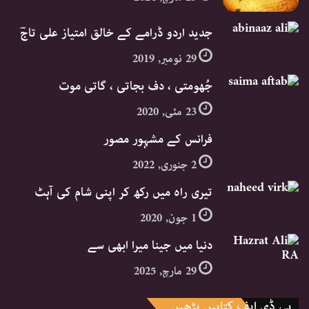
جدید اردو ڈرامے کے خالق امتیاز علی تاجؔ
29 نومبر, 2019
جُھومتی ، دف بجاتی ، گاتی موت
23 مئی, 2020
فرانس کے مشہور مصور
2 جنوری, 2022
تیری راہ میں رکھ کر اپنی شام کی آہٹ
1 جون, 2020
دنیا میں جینا میرا ابھی سے
29 مارچ, 2025
پی ڈی ایف کتابیں پڑھیں