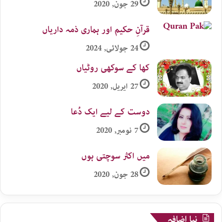
29 جون, 2020
قرآنِ حکیم اور ہماری ذمہ داریاں
24 جولائی, 2024
کھا کے سوکھی روٹیاں
27 اپریل, 2020
دوست کے لیے ایک دُعا
7 نومبر, 2020
میں اکثر سوچتی ہوں
28 جون, 2020
نیا اضافہ