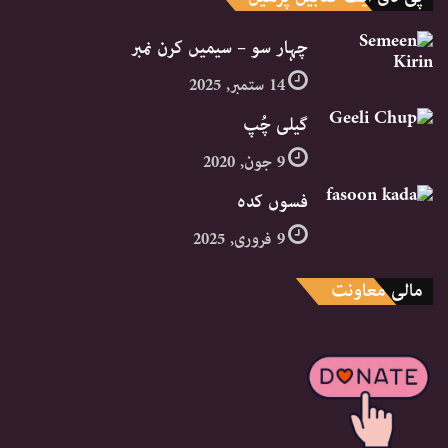
چہار سو – سیمیں کرن نمبر
14 ستمبر, 2025
گیلی چُپ
9 جون, 2020
فسوں کدہ
9 فروری, 2025
مالی معاونت