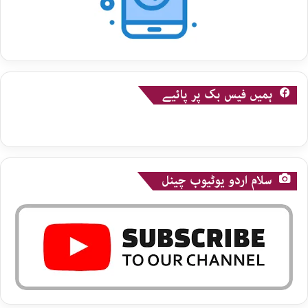
ہمیں فیس بک پر پائیے
سلام اردو یوٹیوب چینل