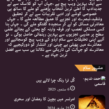
سے ایک بہترین ویب پیج ہے ،جہاں آپ کو کلاسک سے لے
جدیدادب کا اعلیٰ ترین انتخاب پڑھنے کو ملے گا ،ساتھ ہی
خصوصی گوشے اور ادبی تقریبات سے لے کر تحقیق
وتنقید،تبصرے اور تجزیے کا عمیق مطالعہ ملے گا ۔ جہاں
معاشرتی مسائل کو لے کر سنجیدہ گفتگو ملے گی ۔ جہاں بِنا
کسی مسلکی تعصب اور فرقہ وارنہ کج بحثی کے بجائے علمی
سطح پر مذہبی تجزیوں سے بہترین رہنمائی حاصل ہوگی ۔ تو
آئیے اپنی تخلیقات سے سلام اردو کے ویب پیج کوسجائیے اور
معاشرے میں پھیلی بے چینی اور انتشار کو دورکیجیے کہ
معاشرے کو جہالت کی تاریکی سے نکالنا ہی سب سے افضل
ترین جہاد ہے ۔
مشہور سلام
گُل ترا رنگ چرا لائے ہیں
6 ستمبر, 2025
امرتسر میں بچپن کا رمضان اور سحری
25 مارچ, 2024