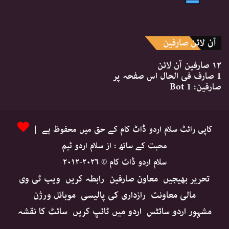
آن لائن صارفین
۱۲ صارفین
آن لائن
1 صارف
فی الحال اس صفحہ پر
صارفین:
1 Bot
کاپی رائٹ سلام اردو ڈاٹ کام کے حق میں محفوظ ہے |
محبت کے ساتھ : از سلام اردو ٹیم
سلام اردو ڈاٹ کام © ۲۰۲۶-۲۰۱۲
تحریر بھیجیں
معاون صارفین
رابطہ کریں
ویب ٹی وی
مالی معاونت
رازداری کی پالیسی
موبائل ورژن
مشہور اردو سائٹس
اردو میں ٹائپ کریں
سائٹ کا نقشہ