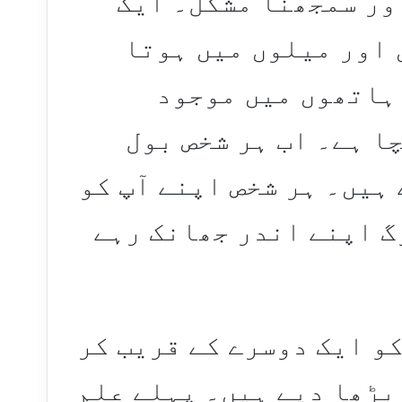
ور سمجھنا مشکل۔ ایک
 اور میلوں میں ہوتا
 ہاتھوں میں موجود
ا ہے۔ اب ہر شخص بول
 ہیں۔ ہر شخص اپنے آپ کو
گ اپنے اندر جھانک رہے
و ایک دوسرے کے قریب کر
بڑھا دیے ہیں۔ پہلے علم