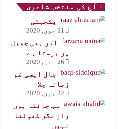
آج کی منتخب شاعری
یکجہتی
21 جون, 2020
ابر بھی جھیل
پر برستا ہے
26 مئی, 2020
چال ایسی غم
زمانہ چلا
22 جون, 2020
سب جانتا ہوں
راز مگر کھولتا
نہیں