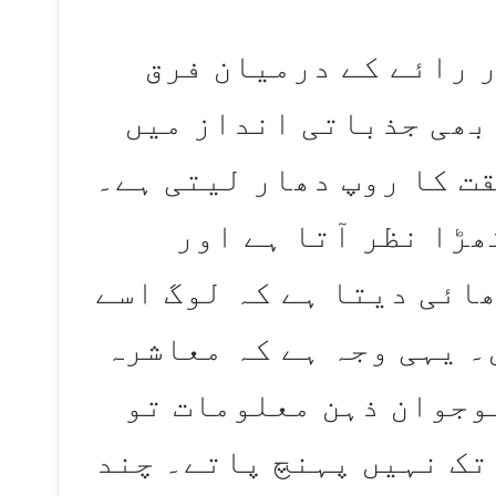
 رائے کے درمیان فرق
 بھی جذباتی انداز میں
ت کا روپ دھار لیتی ہے۔
ھڑا نظر آتا ہے اور
ائی دیتا ہے کہ لوگ اسے
۔ یہی وجہ ہے کہ معاشرہ
وجوان ذہن معلومات تو
تک نہیں پہنچ پاتے۔ چند