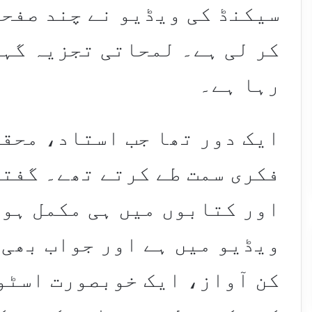
سیکنڈ کی ویڈیو نے چند صفحا
کر لی ہے۔ لمحاتی تجزیہ گہ
رہا ہے۔
ایک دور تھا جب استاد، محقق
فکری سمت طے کرتے تھے۔ گفت
اور کتابوں میں ہی مکمل ہوت
ویڈیو میں ہے اور جواب بھی 
کن آواز، ایک خوبصورت اسٹو