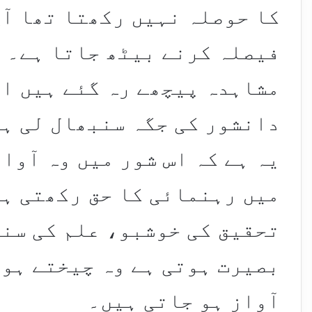
کا حوصلہ نہیں رکھتا تھا آج
فیصلہ کرنے بیٹھ جاتا ہے۔ 
مشاہدہ پیچھے رہ گئے ہیں ا
دانشور کی جگہ سنبھال لی ہے
یہ ہے کہ اس شور میں وہ آوا
میں رہنمائی کا حق رکھتی ہی
تحقیق کی خوشبو، علم کی سن
بصیرت ہوتی ہے وہ چیختے ہوئ
آواز ہو جاتی ہیں۔