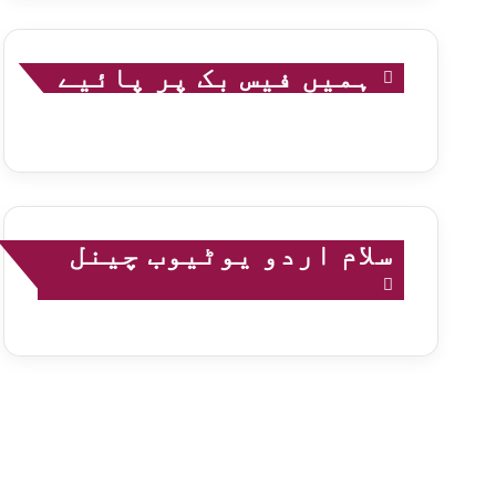
ہمیں فیس بک پر پائیے
سلام اردو یوٹیوب چینل