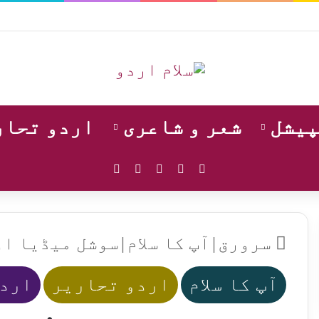
پیشل
شعر و شاعری
اردو تحار
WhatsApp
Instagram
YouTube
Facebook
X
سرورق
|
آپ کا سلام
|
سوشل میڈیا او
آپ کا سلام
اردو تحاریر
اردو