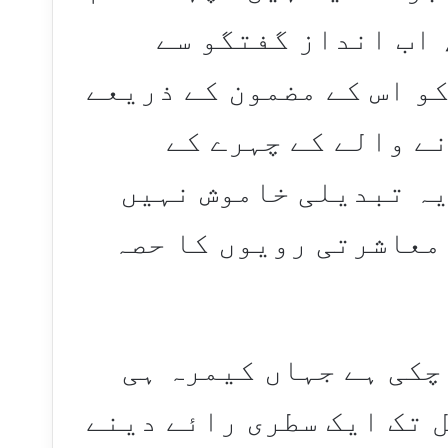
 اب انداز گفتگو سے
و اس کے مضمون کے ذریعے
ے والے کے چہرے کے
یہ تبدیلی خاموش نہیں
معاشرتی رویوں کا حصہ
 چکی ہے جہاں کیمرہ ہی
 تک ایک سطری رائے دینے