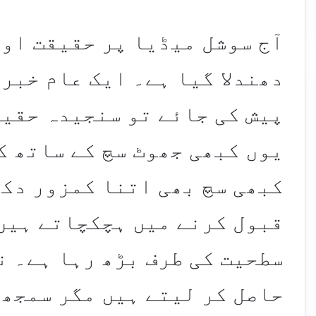
آج سوشل میڈیا پر حقیقت اور
دھندلا گیا ہے۔ ایک عام خبر
پیش کی جائے تو سنجیدہ حقیق
یوں کبھی جھوٹ سچ کے ساتھ ک
کبھی سچ بھی اتنا کمزور دکھ
قبول کرنے میں ہچکچاتے ہیں
سطحیت کی طرف بڑھ رہا ہے۔ ن
حاصل کر لیتے ہیں مگر سمجھ 