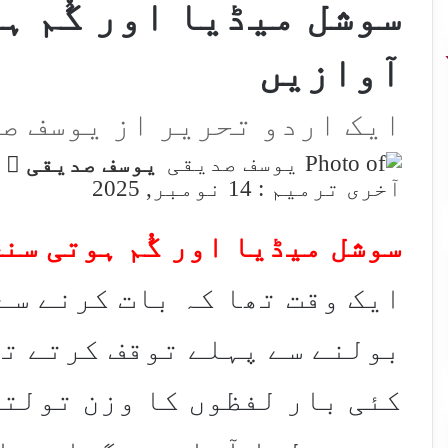
سوشل میڈیا اور گُم ہ
آوازیں
ایک اردو تحریر از یوسف ص
d
یوسف صدیقی
n
آخری ترمیم : 14 نومبر, 2025
l
سوشل میڈیا اور گُم ہوتی سن
ایک وقت تھا کہ بات کرنے سے
بولنے سے پہلے توقف کرتے تھ
کئی بار لفظوں کا وزن تولتے