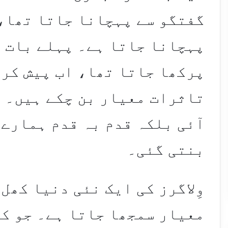
گفتگو سے پہچانا جاتا تھا،
پہچانا جاتا ہے۔ پہلے بات ک
پرکھا جاتا تھا، اب پیش کرن
تاثرات معیار بن چکے ہیں۔ 
آئی بلکہ قدم بہ قدم ہمارے 
بنتی گئی۔
وِلاگرز کی ایک نئی دنیا کھل
معیار سمجھا جاتا ہے۔ جو کل