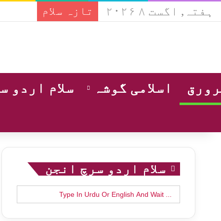
ہفتہ, اگست ۸ ۲۰۲۶
تازہ سلام
ورق
اسلامی گوشہ
سلام اردو س
سلام اردو سرچ انجن
Search
for: