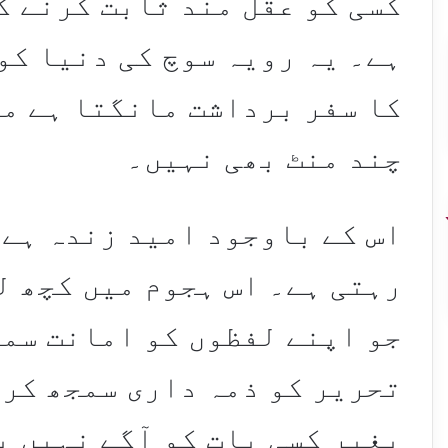
کسی کو عقل مند ثابت کرنے ک
ہے۔ یہ رویہ سوچ کی دنیا کو
کا سفر برداشت مانگتا ہے مگ
چند منٹ بھی نہیں۔
اس کے باوجود امید زندہ ہے 
رہتی ہے۔ اس ہجوم میں کچھ ل
جو اپنے لفظوں کو امانت سم
تحریر کو ذمہ داری سمجھ کر 
بغیر کسی بات کو آگے نہیں ب