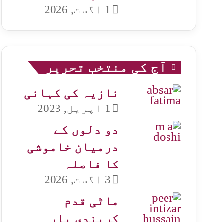
1 اگست, 2026
آج کی منتخب تحریر
نازیہ کی کہانی
1 اپریل, 2023
دو دلوں کے
درمیان خاموشی
کا فاصلہ
3 اگست, 2026
ماٹی قدم
کریندی یار