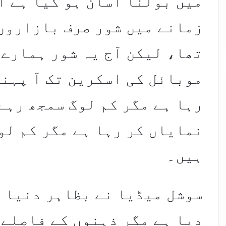
میں بولنا آسان ہو گیا ہے ا
زمانے میں شور صرف بازاروں
تھا، لیکن آج یہ شور ہمارے
موبائل کی اسکرین تک آ پہنچ
رہا ہے مگر کم لوگ سمجھ رہے
نمایاں کر رہا ہے مگر کم لو
ہیں۔
سوشل میڈیا نے بظاہر دنیا ک
دیا ہے مگر ذہنوں کے فاصلے 