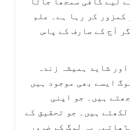
ے لیے کافی سمجھا جاتا
 کمزور کر رہا ہے۔ علم
ر آج کے صارف کے پاس
اور شاید ہمیشہ زندہ
وگ ایسے بھی موجود ہیں
جھتے ہیں۔ جو اپنی
لکھتے ہیں۔ جو تحقیق کے
ڑھاتے۔ یہ لوگ کم ضرور