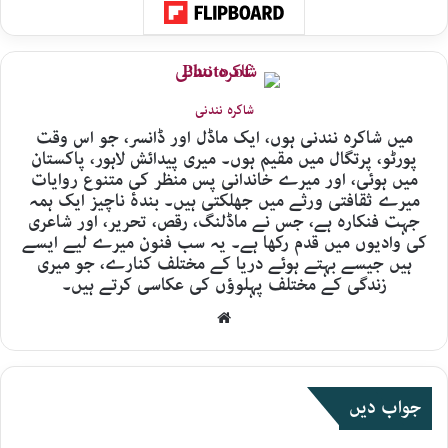
شاکرہ نندنی
میں شاکرہ نندنی ہوں، ایک ماڈل اور ڈانسر، جو اس وقت
پورٹو، پرتگال میں مقیم ہوں۔ میری پیدائش لاہور، پاکستان
میں ہوئی، اور میرے خاندانی پس منظر کی متنوع روایات
میرے ثقافتی ورثے میں جھلکتی ہیں۔ بندۂ ناچیز ایک ہمہ
جہت فنکارہ ہے، جس نے ماڈلنگ، رقص، تحریر، اور شاعری
کی وادیوں میں قدم رکھا ہے۔ یہ سب فنون میرے لیے ایسے
ہیں جیسے بہتے ہوئے دریا کے مختلف کنارے، جو میری
زندگی کے مختلف پہلوؤں کی عکاسی کرتے ہیں۔
Website
جواب دیں