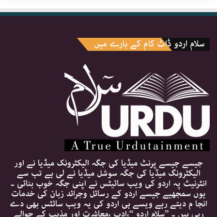
سلام اردو ڈاٹ کام کے بارے میں
جیسے جیسے پرنٹ میڈیا کی جگہ الیکٹرونک میڈیا نے اور
الیکٹرونگ میڈیا کی جگہ سوشل میڈیا نے لی ہے تب سے
انٹرنیٹ پہ اردو کی ویب سائیٹس نے اپنی جگہ خوب بنائی ۔
یوں سمجھیے جیسے اردو کے رسائل وجرائد زبان کی خدمات
انجا م دیتے رہے ویسے ہی اردو کی یہ ویب سائٹس بھی دے
رہی ہیں ۔ ’’سلام اردو ‘‘،ادب ،معاشرت اور مذہب کے حوالے