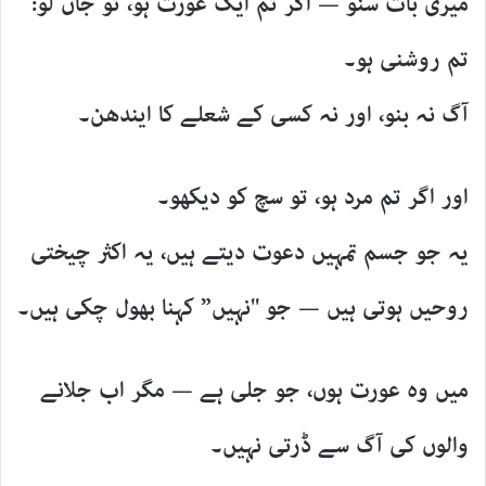
میری بات سنو — اگر تم ایک عورت ہو، تو جان لو:
تم روشنی ہو۔
آگ نہ بنو، اور نہ کسی کے شعلے کا ایندھن۔
اور اگر تم مرد ہو، تو سچ کو دیکھو۔
یہ جو جسم تمہیں دعوت دیتے ہیں، یہ اکثر چیختی
روحیں ہوتی ہیں — جو "نہیں” کہنا بھول چکی ہیں۔
میں وہ عورت ہوں، جو جلی ہے — مگر اب جلانے
والوں کی آگ سے ڈرتی نہیں۔