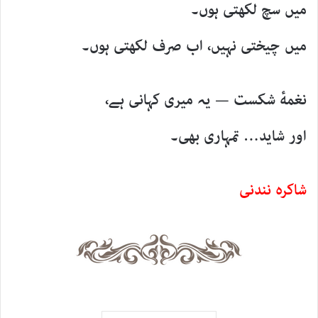
میں سچ لکھتی ہوں۔
میں چیختی نہیں، اب صرف لکھتی ہوں۔
نغمهٔ شکست — یہ میری کہانی ہے،
اور شاید… تمہاری بھی۔
شاکرہ نندنی