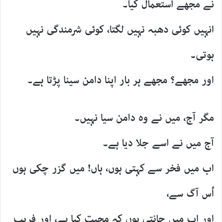
نے مجھے استعمال کیا۔
انہیں کوئی دھبہ نہیں لگتا، کوئی شرمندگی نہیں
ہوتی۔
اور مجھے؟ مجھے ہر بار اپنا دامن سینا پڑتا ہے۔
مگر آج، میں نے وہ دامن سیا نہیں۔
آج میں نے اسے جلا دیا ہے۔
اب میں فخر سے کہتی ہوں، ہاں! میں گزر چکی ہوں
اُس آگ سے،
اور اب میں جانتی ہوں کہ محبت کیا ہے، اور فریب