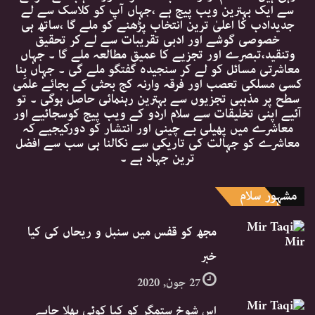
سے ایک بہترین ویب پیج ہے ،جہاں آپ کو کلاسک سے لے
جدیدادب کا اعلیٰ ترین انتخاب پڑھنے کو ملے گا ،ساتھ ہی
خصوصی گوشے اور ادبی تقریبات سے لے کر تحقیق
وتنقید،تبصرے اور تجزیے کا عمیق مطالعہ ملے گا ۔ جہاں
معاشرتی مسائل کو لے کر سنجیدہ گفتگو ملے گی ۔ جہاں بِنا
کسی مسلکی تعصب اور فرقہ وارنہ کج بحثی کے بجائے علمی
سطح پر مذہبی تجزیوں سے بہترین رہنمائی حاصل ہوگی ۔ تو
آئیے اپنی تخلیقات سے سلام اردو کے ویب پیج کوسجائیے اور
معاشرے میں پھیلی بے چینی اور انتشار کو دورکیجیے کہ
معاشرے کو جہالت کی تاریکی سے نکالنا ہی سب سے افضل
ترین جہاد ہے ۔
مشہور سلام
مجھ کو قفس میں سنبل و ریحاں کی کیا
خبر
27 جون, 2020
اس شوخ ستمگر کو کیا کوئی بھلا چاہے