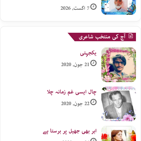
7 اگست, 2026
آج کی منتخب شاعری
یکجہتی
21 جون, 2020
چال ایسی غم زمانہ چلا
22 جون, 2020
ابر بھی جھیل پر برستا ہے