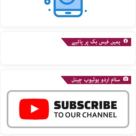
ہمیں فیس بک پر پائیے
سلام اردو یوٹیوب چینل