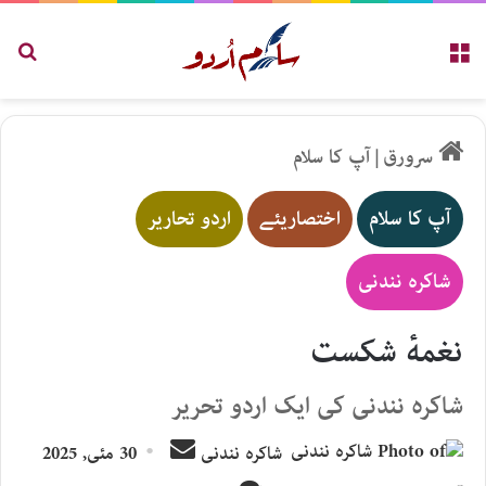
مینو
تلاش
سرورق
|
آپ کا سلام
آپ کا سلام
اختصاریئے
اردو تحاریر
شاکرہ نندنی
نغمهٔ شکست
شاکرہ نندنی کی ایک اردو تحریر
Send
شاکرہ نندنی
30 مئی, 2025
an