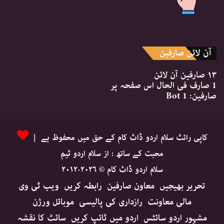
آن لائن صارفین
۱۳ صارفین
آن لائن
1 صارف
فی الحال اس صفحہ پر
صارفین:
1 Bot
کاپی رائٹ سلام اردو ڈاٹ کام کے حق میں محفوظ ہے |
محبت کے ساتھ : از سلام اردو ٹیم
سلام اردو ڈاٹ کام © ۲۰۲۶-۲۰۱۲
تحریر بھیجیں
معاون صارفین
رابطہ کریں
ویب ٹی وی
مالی معاونت
رازداری کی پالیسی
موبائل ورژن
مشہور اردو سائٹس
اردو میں ٹائپ کریں
سائٹ کا نقشہ