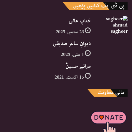
پی ڈی ایف کتابیں پڑھیں
جَنابِ عالی
23 ستمبر, 2025
دیوانِ ساغر صدیقی
1 مئی, 2025
سرائے حسینؓ
15 اگست, 2021
مالی معاونت