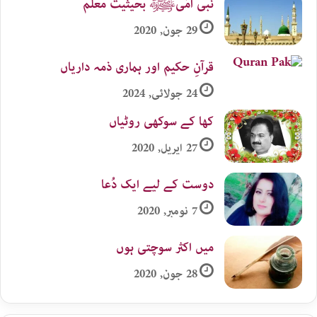
نبی اُمّیﷺ بحیثیت معلم
29 جون, 2020
قرآنِ حکیم اور ہماری ذمہ داریاں
24 جولائی, 2024
کھا کے سوکھی روٹیاں
27 اپریل, 2020
دوست کے لیے ایک دُعا
7 نومبر, 2020
میں اکثر سوچتی ہوں
28 جون, 2020