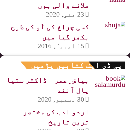
ملانے والی ہوں
23 مئی, 2020
کسی چراغ کی لَو کی طرح
بکھر گیا میں
15 اپریل, 2016
پی ڈی ایف کتابیں پڑھیں
بیاض ِعمر – ڈاکٹر ستیا
پال آنند
30 دسمبر, 2020
اردو ادب کی مختصر
ترین تاریخ