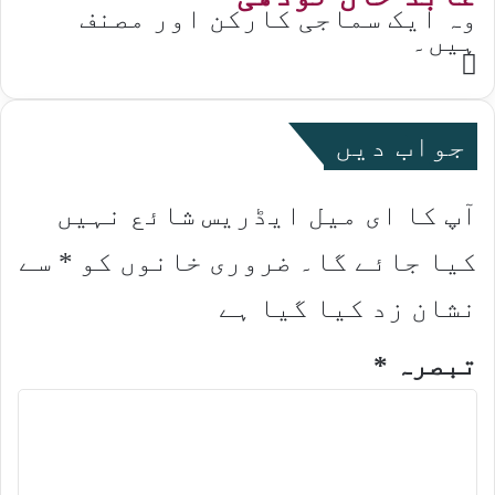
وہ ایک سماجی کارکن اور مصنف
ہیں۔
Website
جواب دیں
آپ کا ای میل ایڈریس شائع نہیں
کیا جائے گا۔
ضروری خانوں کو
*
سے
نشان زد کیا گیا ہے
تبصرہ
*