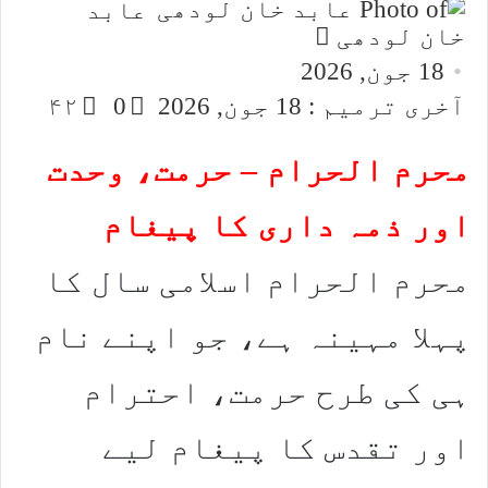
عابد
Send
خان لودھی
an
18 جون, 2026
email
آخری ترمیم : 18 جون, 2026
0
۴۲
محرم الحرام – حرمت، وحدت
اور ذمہ داری کا پیغام
محرم الحرام اسلامی سال کا
پہلا مہینہ ہے، جو اپنے نام
ہی کی طرح حرمت، احترام
اور تقدس کا پیغام لیے