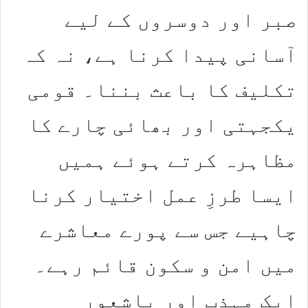
صبر اور دوسروں کے لیے
آسانی پیدا کرنا ہے، نہ کہ
تکلیف کا باعث بننا۔ قومی
یکجہتی اور بھائی چارے کا
مظاہرہ کرتے ہوئے ہمیں
ایسا طرزِ عمل اختیار کرنا
چاہیے جس سے پورے معاشرے
میں امن و سکون قائم رہے۔
ایک مہذب اور باشعور