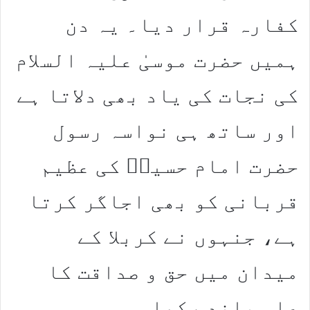
کفارہ قرار دیا۔ یہ دن
ہمیں حضرت موسیٰ علیہ السلام
کی نجات کی یاد بھی دلاتا ہے
اور ساتھ ہی نواسہ رسول
حضرت امام حسینؓ کی عظیم
قربانی کو بھی اجاگر کرتا
ہے، جنہوں نے کربلا کے
میدان میں حق و صداقت کا
علم بلند رکھا۔