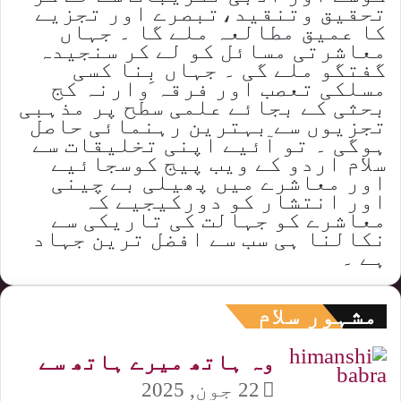
تحقیق وتنقید،تبصرے اور تجزیے
کا عمیق مطالعہ ملے گا ۔ جہاں
معاشرتی مسائل کو لے کر سنجیدہ
گفتگو ملے گی ۔ جہاں بِنا کسی
مسلکی تعصب اور فرقہ وارنہ کج
بحثی کے بجائے علمی سطح پر مذہبی
تجزیوں سے بہترین رہنمائی حاصل
ہوگی ۔ تو آئیے اپنی تخلیقات سے
سلام اردو کے ویب پیج کوسجائیے
اور معاشرے میں پھیلی بے چینی
اور انتشار کو دورکیجیے کہ
معاشرے کو جہالت کی تاریکی سے
نکالنا ہی سب سے افضل ترین جہاد
ہے ۔
مشہور سلام
وہ ہاتھ میرے ہاتھ سے
22 جون, 2025