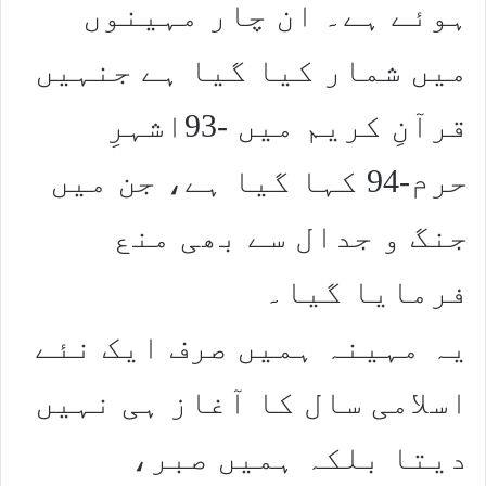
ہوئے ہے۔ ان چار مہینوں
میں شمار کیا گیا ہے جنہیں
قرآنِ کریم میں -93اشہرِ
حرم-94 کہا گیا ہے، جن میں
جنگ و جدال سے بھی منع
فرمایا گیا۔
یہ مہینہ ہمیں صرف ایک نئے
اسلامی سال کا آغاز ہی نہیں
دیتا بلکہ ہمیں صبر،