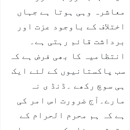
معاشرہ وہی ہوتا ہے جہاں
اختلاف کے باوجود عزت اور
برداشت قائم رہتی ہے۔
انتظامیہ کا بھی فرض ہے کہ
سب پاکستانیوں کے لئے ایک
ہی سوچ رکھے ۔ڈنڈ ی نہ
مارے۔آج ضرورت اس امر کی
ہے کہ ہم محرم الحرام کے
حقیقی پیغام کو سمجھیں اور