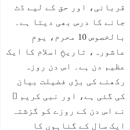
قربانی، اور حق کے لیے ڈٹ
جانے کا درس بھی دیتا ہے۔
بالخصوص 10 محرم، یومِ
عاشورہ، تاریخِ اسلام کا ایک
عظیم دن ہے۔ اس دن روزہ
رکھنے کی بڑی فضیلت بیان
کی گئی ہے، اور نبی کریم ﷺ
نے اس دن کے روزے کو گزشتہ
ایک سال کے گناہوں کا