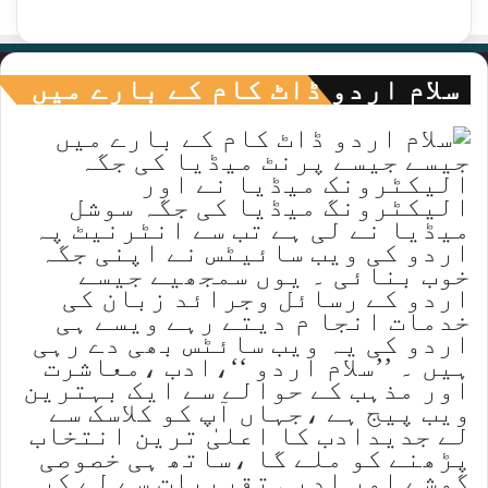
سلام اردو ڈاٹ کام کے بارے میں
جیسے جیسے پرنٹ میڈیا کی جگہ
الیکٹرونک میڈیا نے اور
الیکٹرونگ میڈیا کی جگہ سوشل
میڈیا نے لی ہے تب سے انٹرنیٹ پہ
اردو کی ویب سائیٹس نے اپنی جگہ
خوب بنائی ۔ یوں سمجھیے جیسے
اردو کے رسائل وجرائد زبان کی
خدمات انجا م دیتے رہے ویسے ہی
اردو کی یہ ویب سائٹس بھی دے رہی
ہیں ۔ ’’سلام اردو ‘‘،ادب ،معاشرت
اور مذہب کے حوالے سے ایک بہترین
ویب پیج ہے ،جہاں آپ کو کلاسک سے
لے جدیدادب کا اعلیٰ ترین انتخاب
پڑھنے کو ملے گا ،ساتھ ہی خصوصی
گوشے اور ادبی تقریبات سے لے کر