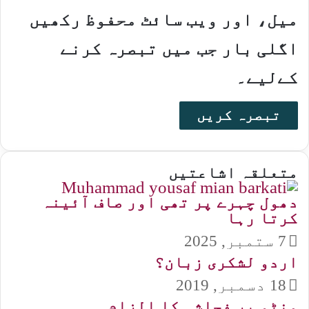
میل، اور ویب سائٹ محفوظ رکھیں
اگلی بار جب میں تبصرہ کرنے
کےلیے۔
متعلقہ اشاعتیں
دھول چہرے پر تھی اور صاف آئینہ
کرتا رہا
7 ستمبر, 2025
اردو لشکری زبان؟
18 دسمبر, 2019
منٹو پر فحاشی کا الزام