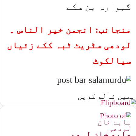
گہوارہ بن سکے
منجانب: انجمن خیر الناس ۔
لودھی سٹریٹ ٹبہ ککے زئیاں
سیالکوٹ
ہمیں فالو کریں
عابد خان لودھی