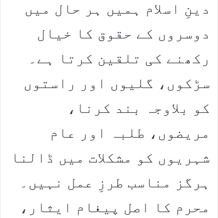
دینِ اسلام ہمیں ہر حال میں
دوسروں کے حقوق کا خیال
رکھنے کی تلقین کرتا ہے۔
سڑکوں، گلیوں اور راستوں
کو بلاوجہ بند کرنا،
مریضوں، طلبہ اور عام
شہریوں کو مشکلات میں ڈالنا
ہرگز مناسب طرزِ عمل نہیں۔
محرم کا اصل پیغام ایثار،