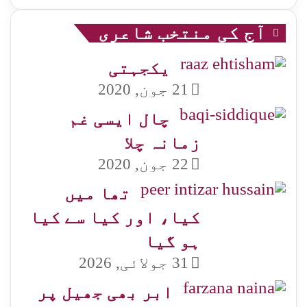
آج کی منتخب شاعری
یکجہتی
21 جون, 2020
چال ایسی غم
زمانہ چلا
22 جون, 2020
تھا میں
کیا، اور کیا سے کیا
ہو گیا
31 جولائی, 2026
ابر بھی جھیل پر