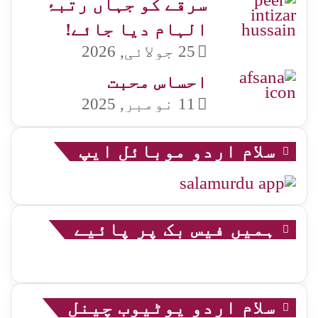
سرقے کو جہاں رتبۂ
الہام دیا جائے!
25 جولائی, 2026
احساس محبت
11 نومبر, 2025
سلام اردو موبائل ایپ
ہمیں فیس بک پر پائیے
سلام اردو یوٹیوب چینل