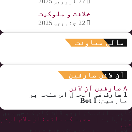
27 فروری, 2025
خلافت و ملوکیت
22 جنوری, 2025
مالی معاونت
آن لائن صارفین
۸ صارفین
آن لائن
1 صارف
فی الحال اس صفحہ پر
صارفین:
1 Bot
کاپی رائٹ سلام اردو ڈاٹ کام کے حق میں
محفوظ ہے |
محبت کے ساتھ : از سلام اردو
ٹیم
سلام اردو ڈاٹ کام © ۲۰۲۶-۲۰۱۲