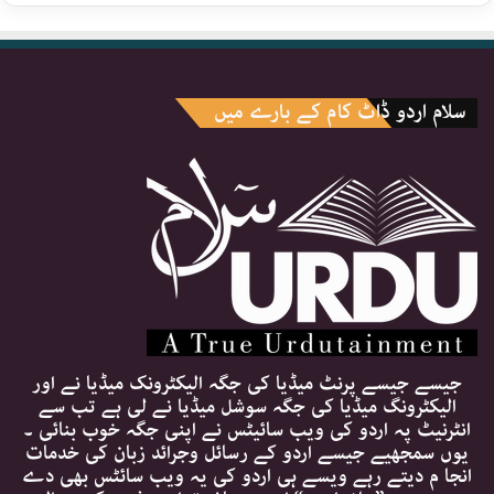
سلام اردو ڈاٹ کام کے بارے میں
جیسے جیسے پرنٹ میڈیا کی جگہ الیکٹرونک میڈیا نے اور
الیکٹرونگ میڈیا کی جگہ سوشل میڈیا نے لی ہے تب سے
انٹرنیٹ پہ اردو کی ویب سائیٹس نے اپنی جگہ خوب بنائی ۔
یوں سمجھیے جیسے اردو کے رسائل وجرائد زبان کی خدمات
انجا م دیتے رہے ویسے ہی اردو کی یہ ویب سائٹس بھی دے