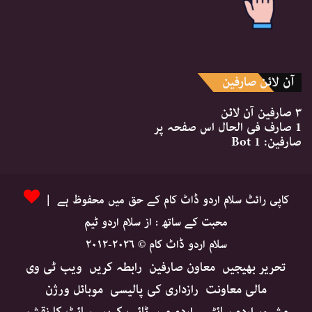
آن لائن صارفین
۳ صارفین
آن لائن
1 صارف
فی الحال اس صفحہ پر
صارفین:
1 Bot
کاپی رائٹ سلام اردو ڈاٹ کام کے حق میں محفوظ ہے |
محبت کے ساتھ : از سلام اردو ٹیم
سلام اردو ڈاٹ کام © ۲۰۲۶-۲۰۱۲
تحریر بھیجیں
معاون صارفین
رابطہ کریں
ویب ٹی وی
مالی معاونت
رازداری کی پالیسی
موبائل ورژن
مشہور اردو سائٹس
اردو میں ٹائپ کریں
سائٹ کا نقشہ