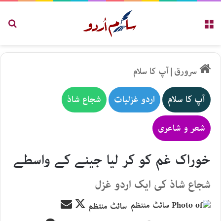
مینو
تلاش
سرورق
|
آپ کا سلام
آپ کا سلام
اردو غزلیات
شجاع شاذ
شعر و شاعری
خوراک غم کو کر لیا جینے کے واسطے
شجاع شاذ کی ایک اردو غزل
Send
Follow
سائٹ منتظم
an
on