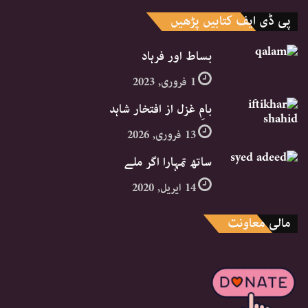
پی ڈی ایف کتابیں پڑھیں
بساط اور فرہاد
1 فروری, 2023
بامِ غزل از افتخار شاہد
13 فروری, 2026
ساتھ تمہارا اگر ملے
14 اپریل, 2020
مالی معاونت