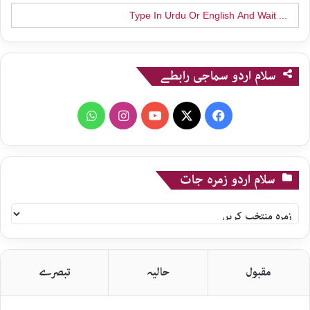
Search
for:
سلام اردو سماجی رابطے
WhatsApp
Instagram
YouTube
X
Facebook
سلام اردو زمرہ جات
سلام
اردو
زمرہ
جات
مقبول
حالیہ
تبصرے