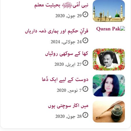
نبی اُمّیﷺ بحیثیت معلم
29 جون, 2020
قرآنِ حکیم اور ہماری ذمہ داریاں
24 جولائی, 2024
کھا کے سوکھی روٹیاں
27 اپریل, 2020
دوست کے لیے ایک دُعا
7 نومبر, 2020
میں اکثر سوچتی ہوں
28 جون, 2020