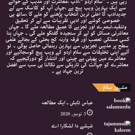
رہی ہیں ۔ ’’سلام اردو ‘‘،ادب ،معاشرت اور مذہب کے حوالے
سے ایک بہترین ویب پیج ہے ،جہاں آپ کو کلاسک سے لے
جدیدادب کا اعلیٰ ترین انتخاب پڑھنے کو ملے گا ،ساتھ ہی
خصوصی گوشے اور ادبی تقریبات سے لے کر تحقیق
وتنقید،تبصرے اور تجزیے کا عمیق مطالعہ ملے گا ۔ جہاں
معاشرتی مسائل کو لے کر سنجیدہ گفتگو ملے گی ۔ جہاں بِنا
کسی مسلکی تعصب اور فرقہ وارنہ کج بحثی کے بجائے علمی
سطح پر مذہبی تجزیوں سے بہترین رہنمائی حاصل ہوگی ۔ تو
آئیے اپنی تخلیقات سے سلام اردو کے ویب پیج کوسجائیے اور
معاشرے میں پھیلی بے چینی اور انتشار کو دورکیجیے کہ
معاشرے کو جہالت کی تاریکی سے نکالنا ہی سب سے افضل
ترین جہاد ہے ۔
مشہور سلام
عباس تابش ـ ایک مطالعہ
3 نومبر, 2020
شیشے دا لشکارا اے