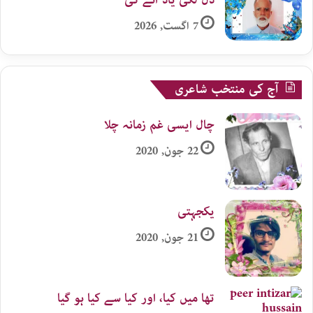
دل لگی یاد آئے گی
7 اگست, 2026
آج کی منتخب شاعری
چال ایسی غم زمانہ چلا
22 جون, 2020
یکجہتی
21 جون, 2020
تھا میں کیا، اور کیا سے کیا ہو گیا