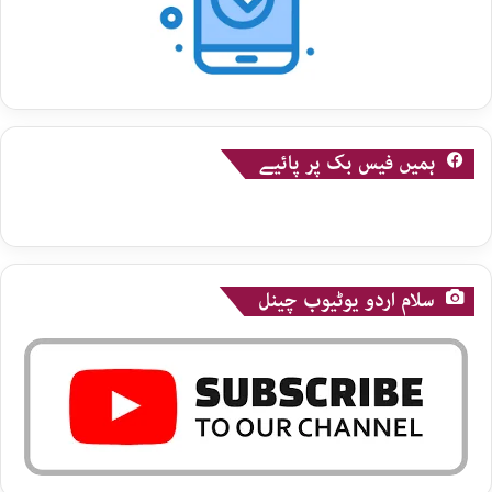
ہمیں فیس بک پر پائیے
سلام اردو یوٹیوب چینل