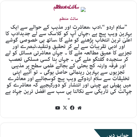
سائٹ منتظم
’’سلام اردو ‘‘،ادب ،معاشرت اور مذہب کے حوالے سے ایک
بہترین ویب پیج ہے ،جہاں آپ کو کلاسک سے لے جدیدادب کا
اعلیٰ ترین انتخاب پڑھنے کو ملے گا ،ساتھ ہی خصوصی گوشے
اور ادبی تقریبات سے لے کر تحقیق وتنقید،تبصرے اور
تجزیے کا عمیق مطالعہ ملے گا ۔ جہاں معاشرتی مسائل کو لے
کر سنجیدہ گفتگو ملے گی ۔ جہاں بِنا کسی مسلکی تعصب
اور فرقہ وارنہ کج بحثی کے بجائے علمی سطح پر مذہبی
تجزیوں سے بہترین رہنمائی حاصل ہوگی ۔ تو آئیے اپنی
تخلیقات سے سلام اردوکے ویب پیج کوسجائیے اور معاشرے
میں پھیلی بے چینی اور انتشار کو دورکیجیے کہ معاشرے کو
جہالت کی تاریکی سے نکالنا ہی سب سے افضل ترین جہاد ہے
۔
YouTube
Facebook
X
Website
جواب دیں