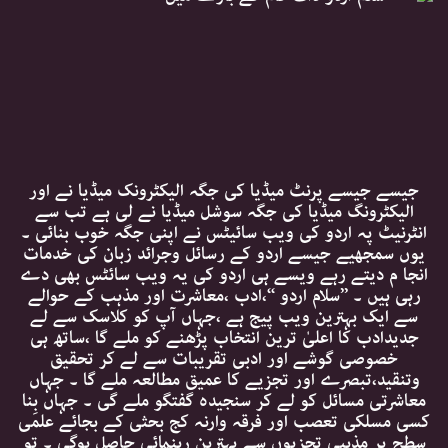
جیسے جیسے پرنٹ میڈیا کی جگہ الیکٹرونک میڈیا نے اور
الیکٹرونگ میڈیا کی جگہ سوشل میڈیا نے لی ہے تب سے
انٹرنیٹ پہ اردو کی ویب سائیٹس نے اپنی جگہ خوب بنائی ۔
یوں سمجھیے جیسے اردو کے رسائل وجرائد زبان کی خدمات
انجا م دیتے رہے ویسے ہی اردو کی یہ ویب سائٹس بھی دے
رہی ہیں ۔ ’’سلام اردو ‘‘،ادب ،معاشرت اور مذہب کے حوالے
سے ایک بہترین ویب پیج ہے ،جہاں آپ کو کلاسک سے لے
جدیدادب کا اعلیٰ ترین انتخاب پڑھنے کو ملے گا ،ساتھ ہی
خصوصی گوشے اور ادبی تقریبات سے لے کر تحقیق
وتنقید،تبصرے اور تجزیے کا عمیق مطالعہ ملے گا ۔ جہاں
معاشرتی مسائل کو لے کر سنجیدہ گفتگو ملے گی ۔ جہاں بِنا
کسی مسلکی تعصب اور فرقہ وارنہ کج بحثی کے بجائے علمی
سطح پر مذہبی تجزیوں سے بہترین رہنمائی حاصل ہوگی ۔ تو