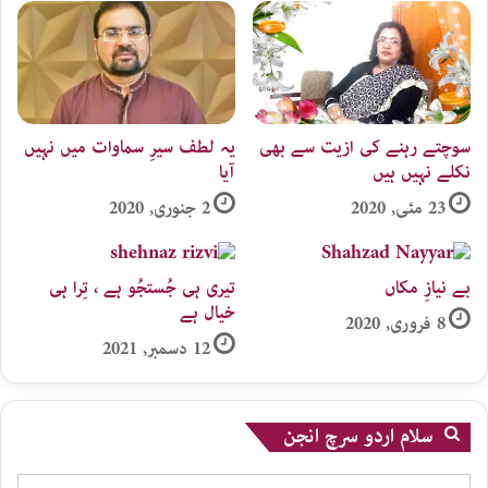
سوچتے رہنے کی ازیت سے بھی
یہ لطف سیرِ سماوات میں نہیں
نکلے نہیں ہیں
آیا
23 مئی, 2020
2 جنوری, 2020
بے نیازِ مکاں
تیری ہی جُستجُو ہے ، تِرا ہی
خیال ہے
8 فروری, 2020
12 دسمبر, 2021
سلام اردو سرچ انجن
Search