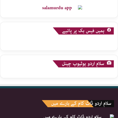
ہمیں فیس بک پر پائیے
سلام اردو یوٹیوب چینل
سلام اردو ڈاٹ کام کے بارے میں