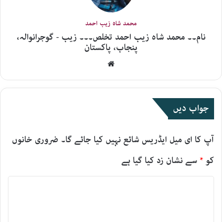
محمد شاہ زیب احمد
نام۔۔ محمد شاہ زیب احمد تخلص۔۔۔ زیب - گوجرانوالہ،
پنجاب، پاکستان
Website
جواب دیں
آپ کا ای میل ایڈریس شائع نہیں کیا جائے گا۔
ضروری خانوں
کو
*
سے نشان زد کیا گیا ہے
ت
ب
ص