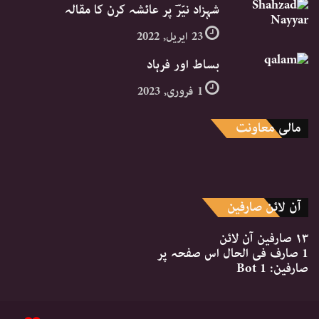
شہزاد نیّرؔ پر عائشہ کرن کا مقالہ
23 اپریل, 2022
بساط اور فرہاد
1 فروری, 2023
مالی معاونت
آن لائن صارفین
۱۳ صارفین
آن لائن
1 صارف
فی الحال اس صفحہ پر
صارفین:
1 Bot