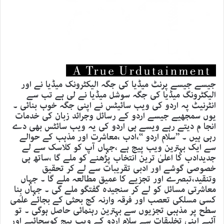
جیسے جیسے پرنٹ میڈیا کی جگہ الیکٹرونک میڈیا نے اور
الیکٹرونگ میڈیا کی جگہ سوشل میڈیا نے لی ہے تب سے
انٹرنیٹ پہ اردو کی ویب سائیٹس نے اپنی جگہ خوب بنائی ۔
یوں سمجھیے جیسے اردو کے رسائل وجرائد زبان کی خدمات
انجا م دیتے رہے ویسے ہی اردو کی یہ ویب سائٹس بھی دے
رہی ہیں ۔ ’’سلام اردو ‘‘،ادب ،معاشرت اور مذہب کے حوالے
سے ایک بہترین ویب پیج ہے ،جہاں آپ کو کلاسک سے لے
جدیدادب کا اعلیٰ ترین انتخاب پڑھنے کو ملے گا ،ساتھ ہی
خصوصی گوشے اور ادبی تقریبات سے لے کر تحقیق
وتنقید،تبصرے اور تجزیے کا عمیق مطالعہ ملے گا ۔ جہاں
معاشرتی مسائل کو لے کر سنجیدہ گفتگو ملے گی ۔ جہاں بِنا
کسی مسلکی تعصب اور فرقہ وارنہ کج بحثی کے بجائے علمی
سطح پر مذہبی تجزیوں سے بہترین رہنمائی حاصل ہوگی ۔ تو
آئیے اپنی تخلیقات سے سلام اردو کے ویب پیج کوسجائیے اور