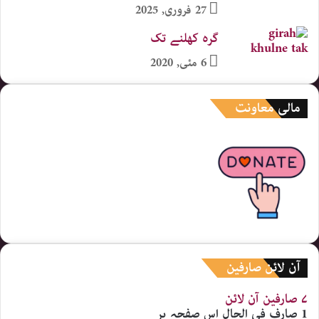
27 فروری, 2025
گرہ کھلنے تک
6 مئی, 2020
مالی معاونت
آن لائن صارفین
۷ صارفین
آن لائن
1 صارف
فی الحال اس صفحہ پر