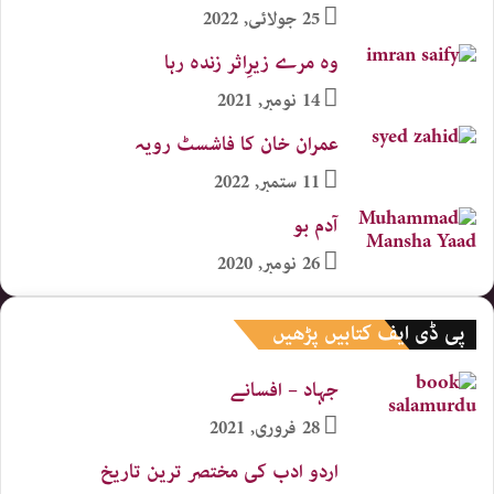
25 جولائی, 2022
وہ مرے زیرِاثر زندہ رہا
14 نومبر, 2021
عمران خان کا فاشسٹ رویہ
11 ستمبر, 2022
آدم بو
26 نومبر, 2020
پی ڈی ایف کتابیں پڑھیں
جہاد – افسانے
28 فروری, 2021
اردو ادب کی مختصر ترین تاریخ