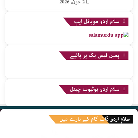
2 جون, 2026
سلام اردو موبائل ایپ
ہمیں فیس بک پر پائیے
سلام اردو یوٹیوب چینل
سلام اردو ڈاٹ کام کے بارے میں