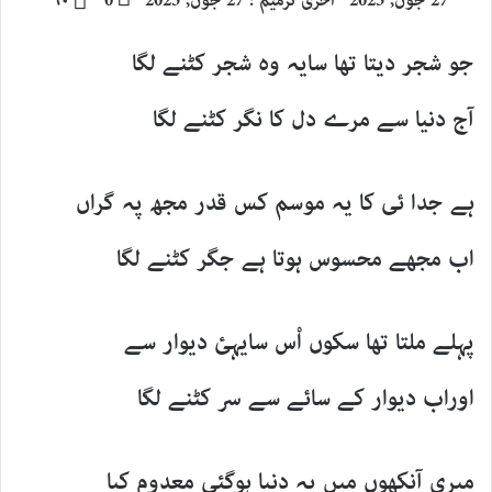
27 جون, 2025
آخری ترمیم : 27 جون, 2025
0
۶۰
email
جو شجر دیتا تھا سایہ وہ شجر کٹنے لگا
آج دنیا سے مرے دل کا نگر کٹنے لگا
ہے جدا ئی کا یہ موسم کس قدر مجھ پہ گراں
اب مجھے محسوس ہوتا ہے جگر کٹنے لگا
پہلے ملتا تھا سکوں اْس سایہئ دیوار سے
اوراب دیوار کے سائے سے سر کٹنے لگا
میری آنکھوں میں یہ دنیا ہوگئی معدوم کیا