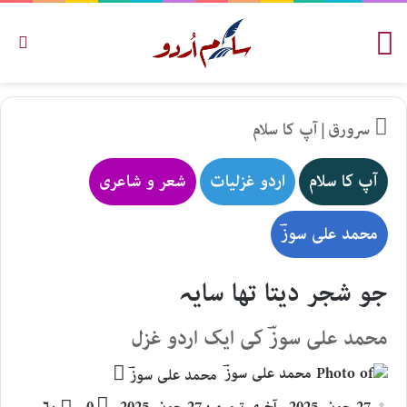
مینو
تلاش
سرورق
|
آپ کا سلام
آپ کا سلام
اردو غزلیات
شعر و شاعری
محمد علی سوزؔ
جو شجر دیتا تھا سایہ
محمد علی سوزؔ کی ایک اردو غزل
Send
محمد علی سوزؔ
an