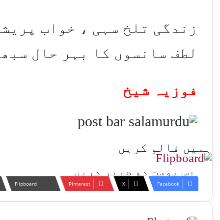
زندگی تلخ سہی ، خواب پریشا
لطف سانسوں کا بہر حال سبھی
فوزیہ شیخ
ہمیں فالو کریں
اس پوسٹ کو شیئر کریں
Flipboard
Pinterest
X
Facebook