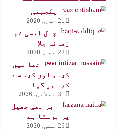
یکجہتی
21 جون, 2020
چال ایسی غم
زمانہ چلا
22 جون, 2020
تھا میں
کیا، اور کیا سے
کیا ہو گیا
31 جولائی, 2026
ابر بھی جھیل
پر برستا ہے
26 مئی, 2020