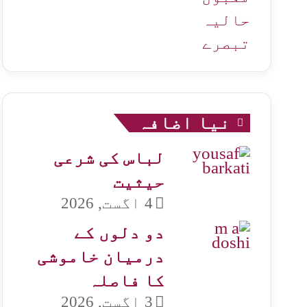
حالیہ
تبصرے
نیا اضافہ
لباس کی شرعی
حیثیت
4 اگست, 2026
دو دلوں کے
درمیان خاموشی
کا فاصلہ
3 اگست, 2026