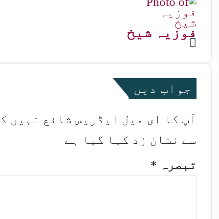
فوزیہ شیخ
Website
جواب دیں
آپ کا ای میل ایڈریس شائع نہیں ک
سے نشان زد کیا گیا ہے
تبصرہ
*