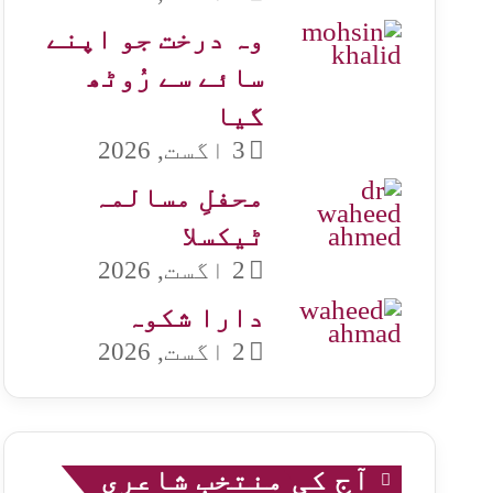
وہ درخت جو اپنے
سائے سے رُوٹھ
گیا
3 اگست, 2026
محفلِ مسالمہ
ٹیکسلا
2 اگست, 2026
دارا شکوہ
2 اگست, 2026
آج کی منتخب شاعری