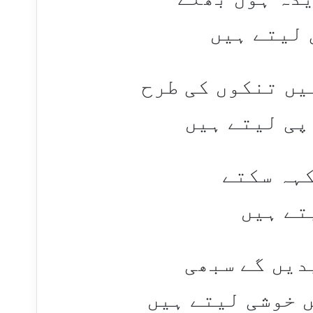
 لیتے ہیں
یں تنکوں کی طرح
پی لیتے ہیں
کہہ سکتے
تے ہیں
دیں گے سبھی
 خوشی لیتے ہیں