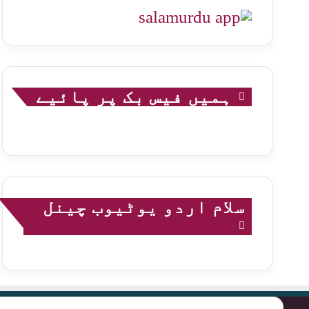
ہمیں فیس بک پر پائیے
سلام اردو یوٹیوب چینل