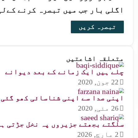
اگلی بار جب میں تبصرہ کرنے کےلی
متعلقہ اشاعتیں
چلے ہیں ایک زمانے کے بعد دیوانے
22 جون, 2020
اپنی صدا سے اپنی شناسائی کھو گئی
26 مئی, 2020
سلگتے بجھتے جزیروں پہ نخل جڑتی ہے
2 مارچ, 2026