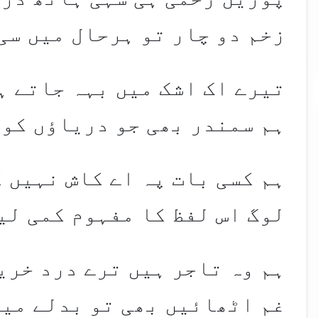
زخم دو چار تو ہرحال میں سی
تیرے اک اشک میں بہہ جاتے ہ
ہم سمندر بھی جو دریاؤں کو 
ہم کسی بات پہ اے کاش نہیں 
لوگ اس لفظ کا مفہوم کمی لی
ہم وہ تاجر ہیں ترے درد خری
غم اٹھائیں بھی تو بدلے میں