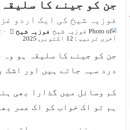
جن کو جینے کا سلیقہ
فوزیہ شیخ کی ایک اردو غز
end
فوزیہ شیخ
12
an
آخری ترمیم : 12 اکتوبر, 2025
mail
جن کو جینے کا سلیقہ ہو وہ 
درد سہہ جاتے ہیں اور اشک ب
کم وسائل میں گذارا بھی ہنر
ہم تو اک خواب کو اک عمر بھی
پوریں زخمی ہی سہی ہاتھ در