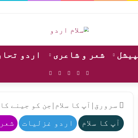
پیشل
شعر و شاعری
اردو تحار
WhatsApp
Instagram
YouTube
Facebook
X
سرورق
|
آپ کا سلام
|
جن کو جینے کا
آپ کا سلام
اردو غزلیات
شعر 