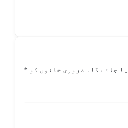
یا جائے گا۔
ضروری خانوں کو
*