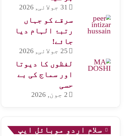
31 جولائی, 2026
سرقے کو جہاں
رتبۂ الہام دیا
جائے!
25 جولائی, 2026
لفظوں کا دیوتا
اور سماج کی بے
حسی
2 جون, 2026
سلام اردو موبائل ایپ