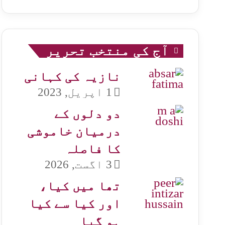
آج کی منتخب تحریر
نازیہ کی کہانی
1 اپریل, 2023
دو دلوں کے
درمیان خاموشی
کا فاصلہ
3 اگست, 2026
تھا میں کیا،
اور کیا سے کیا
ہو گیا