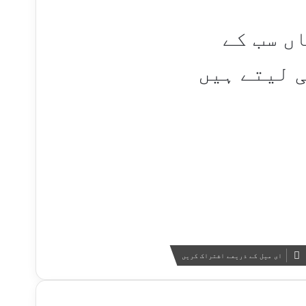
ں سب کے
 لیتے ہیں
ای میل کے ذریعے اشتراک کریں