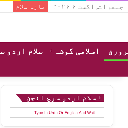
جمعرات, اگست ۶ ۲۰۲۶
تازہ سلام
ورق
اسلامی گوشہ
سلام اردو س
سلام اردو سرچ انجن
Search
for: