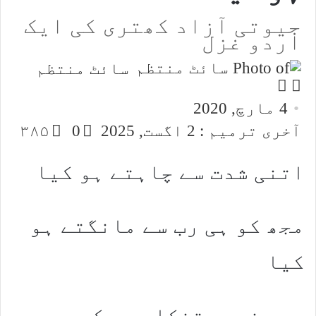
جیوتی آزاد کھتری کی ایک
اردو غزل
سائٹ منتظم
Follow
Send
an
on
4 مارچ, 2020
email
X
آخری ترمیم : 2 اگست, 2025
0
۳۸۵
اتنی شدت سے چاہتے ہو کیا
مجھ کو ہی رب سے مانگتے ہو
کیا
میں نہیں تنکا جو بکھر