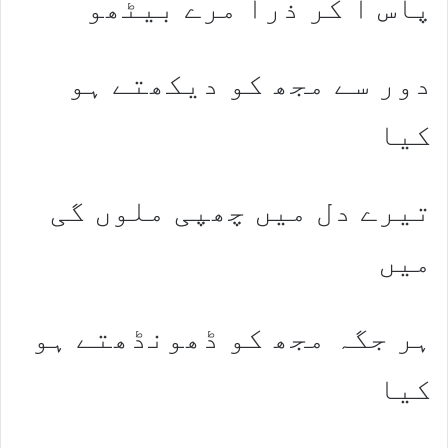
پاس آ کر ذرا مرے بیٹھو
دور سے مجھ کو دیکھتے ہو
کیا
تیرے دل میں چھپی ملوں گی
میں
ہر جگہ مجھ کو ڈھونڈھتے ہو
کیا