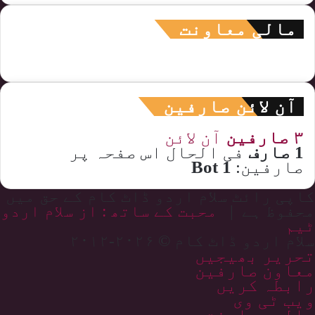
مالی معاونت
آن لائن صارفین
۳ صارفین
آن لائن
1 صارف
فی الحال اس صفحہ پر
صارفین:
1 Bot
کاپی رائٹ سلام اردو ڈاٹ کام کے حق میں
محفوظ ہے |
محبت کے ساتھ : از سلام اردو
ٹیم
سلام اردو ڈاٹ کام © ۲۰۲۶-۲۰۱۲
تحریر بھیجیں
معاون صارفین
رابطہ کریں
ویب ٹی وی
مالی معاونت