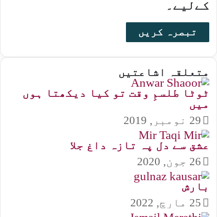
کےلیے۔
متعلقہ اشاعتیں
ٹوٹا طلسمِ وقت تو کیا دیکھتا ہوں
میں
29 نومبر, 2019
عشق سے دل پہ تازہ داغ جلا
26 جون, 2020
بارش
25 مارچ, 2022