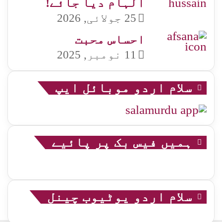
الہام دیا جائے!
25 جولائی, 2026
احساس محبت
11 نومبر, 2025
سلام اردو موبائل ایپ
ہمیں فیس بک پر پائیے
سلام اردو یوٹیوب چینل