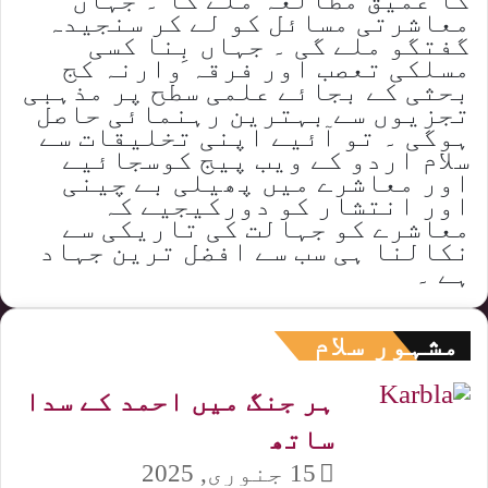
معاشرتی مسائل کو لے کر سنجیدہ
گفتگو ملے گی ۔ جہاں بِنا کسی
مسلکی تعصب اور فرقہ وارنہ کج
بحثی کے بجائے علمی سطح پر مذہبی
تجزیوں سے بہترین رہنمائی حاصل
ہوگی ۔ تو آئیے اپنی تخلیقات سے
سلام اردو کے ویب پیج کوسجائیے
اور معاشرے میں پھیلی بے چینی
اور انتشار کو دورکیجیے کہ
معاشرے کو جہالت کی تاریکی سے
نکالنا ہی سب سے افضل ترین جہاد
ہے ۔
مشہور سلام
ہر جنگ میں احمد کے سدا
ساتھ
15 جنوری, 2025