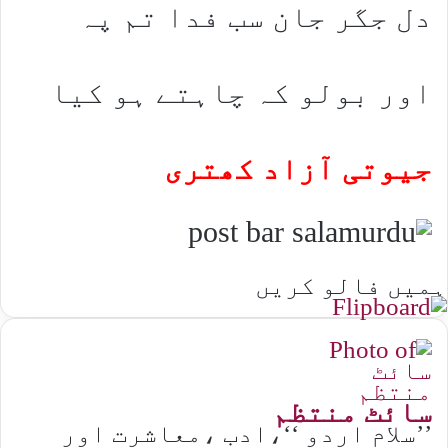
دل جگر جان سب فدا تم پہ
اور بولو کہ چاہتے ہو کیا
جیوتی آزاد کھتری
ہمیں فالو کریں
سائٹ منتظم
’’سلام اردو ‘‘،ادب ،معاشرت اور