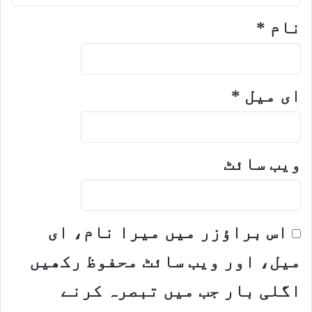
نام
*
ای میل
*
ویب‌ سائٹ
اس براؤزر میں میرا نام، ای
میل، اور ویب سائٹ محفوظ رکھیں
اگلی بار جب میں تبصرہ کرنے