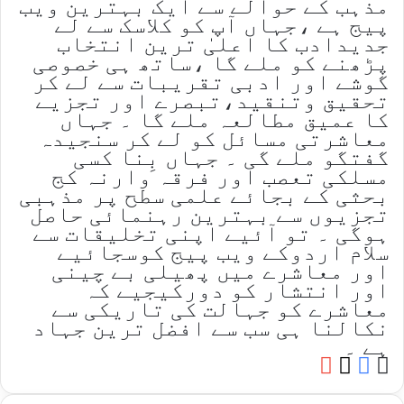
مذہب کے حوالے سے ایک بہترین ویب
پیج ہے ،جہاں آپ کو کلاسک سے لے
جدیدادب کا اعلیٰ ترین انتخاب
پڑھنے کو ملے گا ،ساتھ ہی خصوصی
گوشے اور ادبی تقریبات سے لے کر
تحقیق وتنقید،تبصرے اور تجزیے
کا عمیق مطالعہ ملے گا ۔ جہاں
معاشرتی مسائل کو لے کر سنجیدہ
گفتگو ملے گی ۔ جہاں بِنا کسی
مسلکی تعصب اور فرقہ وارنہ کج
بحثی کے بجائے علمی سطح پر مذہبی
تجزیوں سے بہترین رہنمائی حاصل
ہوگی ۔ تو آئیے اپنی تخلیقات سے
سلام اردوکے ویب پیج کوسجائیے
اور معاشرے میں پھیلی بے چینی
اور انتشار کو دورکیجیے کہ
معاشرے کو جہالت کی تاریکی سے
نکالنا ہی سب سے افضل ترین جہاد
ہے ۔
YouTube
Facebook
Website
X