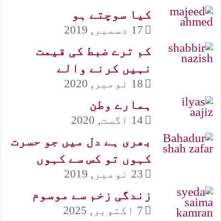
کیا سوچتے ہو
17 دسمبر, 2019
کم ترے ضبط کی قیمت
نہیں کرنے والے
18 نومبر, 2020
ہمارے وطن
14 اگست, 2020
بھری ہے دل میں جو حسرت
کہوں تو کس سے کہوں
23 نومبر, 2019
زندگی زخم سے موسوم
7 اکتوبر, 2025