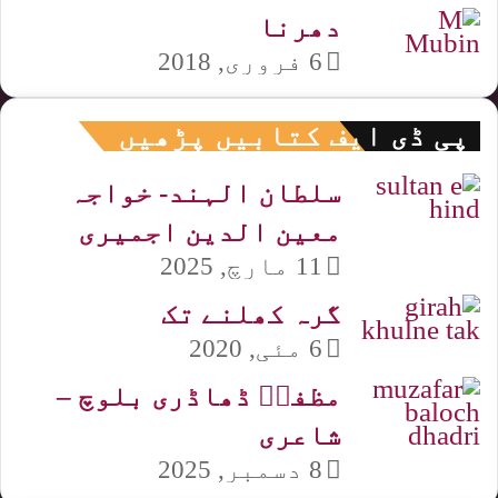
دھرنا
6 فروری, 2018
پی ڈی ایف کتابیں پڑھیں
سلطان الہند- خواجہ
معین الدین اجمیری
11 مارچ, 2025
گرہ کھلنے تک
6 مئی, 2020
مظفرؔ ڈھاڈری بلوچ –
شاعری
8 دسمبر, 2025