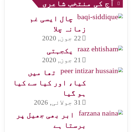
آج کی منتخب شاعری
چال ایسی غم
زمانہ چلا
22 جون, 2020
یکجہتی
21 جون, 2020
تھا میں
کیا، اور کیا سے کیا
ہو گیا
31 جولائی, 2026
ابر بھی جھیل پر
برستا ہے