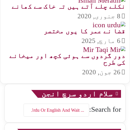
نکلے چلے آتے ہیں تہ خاک سے کھانے
8 جنوری, 2020
قضا نے عمر کا یوں مختصر
6 مارچ, 2025
دور گردوں سے ہوئی کچھ اور میخانے
کی طرح
26 جون, 2020
سلام اردو سرچ انجن
Search for: