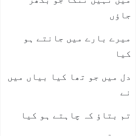
جاؤں
میرے بارے میں جانتے ہو
کیا
دل میں جو تھا کیا بیاں میں
نے
تم بتاؤ کہ چاہتے ہو کیا