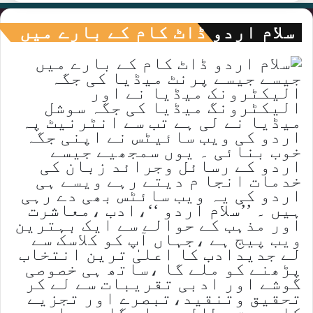
سلام اردو ڈاٹ کام کے بارے میں
جیسے جیسے پرنٹ میڈیا کی جگہ
الیکٹرونک میڈیا نے اور
الیکٹرونگ میڈیا کی جگہ سوشل
میڈیا نے لی ہے تب سے انٹرنیٹ پہ
اردو کی ویب سائیٹس نے اپنی جگہ
خوب بنائی ۔ یوں سمجھیے جیسے
اردو کے رسائل وجرائد زبان کی
خدمات انجا م دیتے رہے ویسے ہی
اردو کی یہ ویب سائٹس بھی دے رہی
ہیں ۔ ’’سلام اردو ‘‘،ادب ،معاشرت
اور مذہب کے حوالے سے ایک بہترین
ویب پیج ہے ،جہاں آپ کو کلاسک سے
لے جدیدادب کا اعلیٰ ترین انتخاب
پڑھنے کو ملے گا ،ساتھ ہی خصوصی
گوشے اور ادبی تقریبات سے لے کر
تحقیق وتنقید،تبصرے اور تجزیے
کا عمیق مطالعہ ملے گا ۔ جہاں