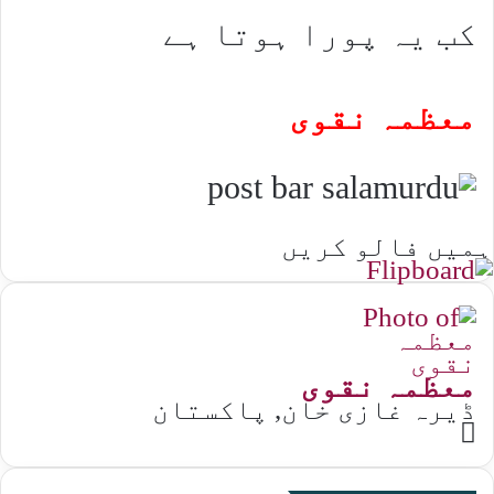
کب یہ پورا ہوتا ہے
معظمہ نقوی
ہمیں فالو کریں
معظمہ نقوی
ڈیرہ غازی خان, پاکستان
Website