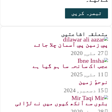
متعلقہ اشاعتیں
پسِ زمین پسِ آسمان چلا جائے
27 مئی, 2020
عجب اک سانحہ سا ہو گیا ہے
11 مئی, 2025
نوحهِٔ زمین
15 دسمبر, 2024
بتوں سے آنکھ کیوں میں نے لڑائی
28 جون, 2020