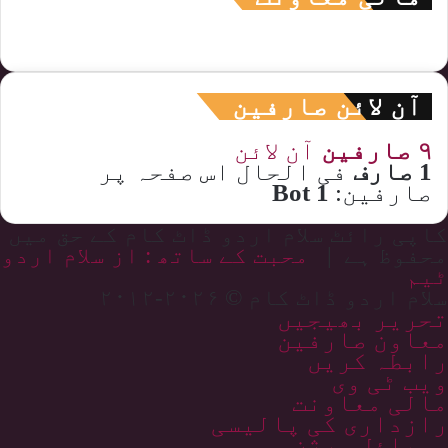
آن لائن صارفین
۹ صارفین
آن لائن
1 صارف
فی الحال اس صفحہ پر
صارفین:
1 Bot
کاپی رائٹ سلام اردو ڈاٹ کام کے حق میں
محفوظ ہے |
محبت کے ساتھ : از سلام اردو
ٹیم
سلام اردو ڈاٹ کام © ۲۰۲۶-۲۰۱۲
تحریر بھیجیں
معاون صارفین
رابطہ کریں
ویب ٹی وی
مالی معاونت
رازداری کی پالیسی
موبائل ورژن