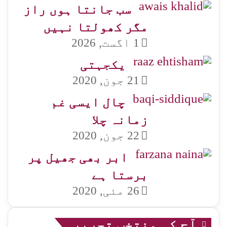
سب جانتا ہوں راز
مگر کھولتا نہیں
1 اگست, 2026
یکجہتی
21 جون, 2020
چال ایسی غم
زمانہ چلا
22 جون, 2020
ابر بھی جھیل پر
برستا ہے
26 مئی, 2020
آج کی منتخب تحریر