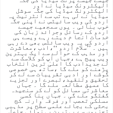
الیکٹرونک میڈیا نے اور
الیکٹرونگ میڈیا کی جگہ سوشل
میڈیا نے لی ہے تب سے انٹرنیٹ پہ
اردو کی ویب سائیٹس نے اپنی جگہ
خوب بنائی ۔ یوں سمجھیے جیسے
اردو کے رسائل وجرائد زبان کی
خدمات انجا م دیتے رہے ویسے ہی
اردو کی یہ ویب سائٹس بھی دے رہی
ہیں ۔ ’’سلام اردو ‘‘،ادب ،معاشرت
اور مذہب کے حوالے سے ایک بہترین
ویب پیج ہے ،جہاں آپ کو کلاسک سے
لے جدیدادب کا اعلیٰ ترین انتخاب
پڑھنے کو ملے گا ،ساتھ ہی خصوصی
گوشے اور ادبی تقریبات سے لے کر
تحقیق وتنقید،تبصرے اور تجزیے
کا عمیق مطالعہ ملے گا ۔ جہاں
معاشرتی مسائل کو لے کر سنجیدہ
گفتگو ملے گی ۔ جہاں بِنا کسی
مسلکی تعصب اور فرقہ وارنہ کج
بحثی کے بجائے علمی سطح پر مذہبی
تجزیوں سے بہترین رہنمائی حاصل