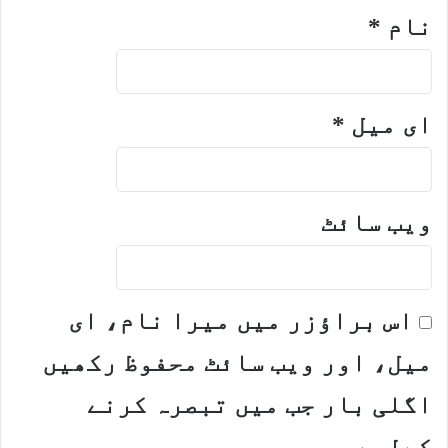
نام
*
ای میل
*
ویب‌ سائٹ
اس براؤزر میں میرا نام، ای
میل، اور ویب سائٹ محفوظ رکھیں
اگلی بار جب میں تبصرہ کرنے
کےلیے۔