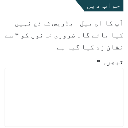
جواب دیں
آپ کا ای میل ایڈریس شائع نہیں
کیا جائے گا۔
ضروری خانوں کو
*
سے
نشان زد کیا گیا ہے
تبصرہ
*