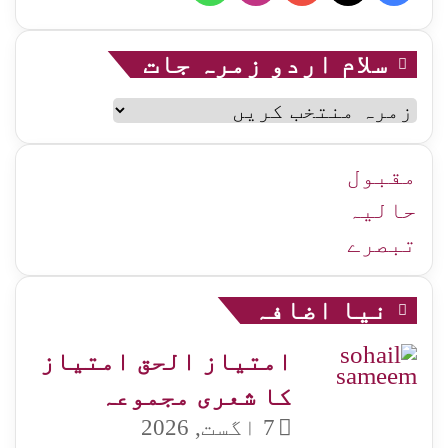
سلام اردو زمرہ جات
سلام
اردو
زمرہ
جات
مقبول
حالیہ
تبصرے
نیا اضافہ
امتیاز الحق امتیاز
کا شعری مجموعہ
7 اگست, 2026