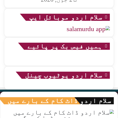
سلام اردو موبائل ایپ
ہمیں فیس بک پر پائیے
سلام اردو یوٹیوب چینل
سلام اردو ڈاٹ کام کے بارے میں
جیسے جیسے پرنٹ میڈیا کی جگہ