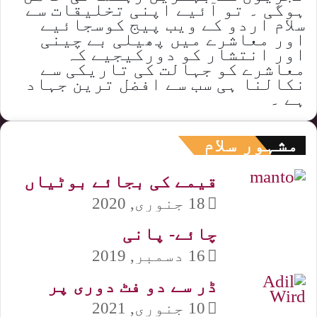
ہوگی ۔ تو آئیے اپنی تخلیقات سے
سلام اردو کے ویب پیج کوسجائیے
اور معاشرے میں پھیلی بے چینی
اور انتشار کو دورکیجیے کہ
معاشرے کو جہالت کی تاریکی سے
نکالنا ہی سب سے افضل ترین جہاد
ہے ۔
مشہور سلام
قیمے کی بجائے بوٹیاں
18 جنوری, 2020
چائے- پانی
16 دسمبر, 2019
ڈر سے دو فٹ دوری پر
10 جنوری, 2021