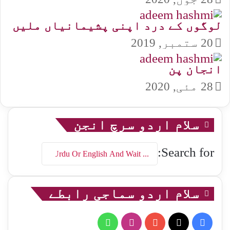
لوگوں کے درد اپنی پشیمانیاں ملیں
20 ستمبر, 2019
انجان پن
28 مئی, 2020
سلام اردو سرچ انجن
Search for:
سلام اردو سماجی رابطے
WhatsApp
Instagram
YouTube
Facebook
X