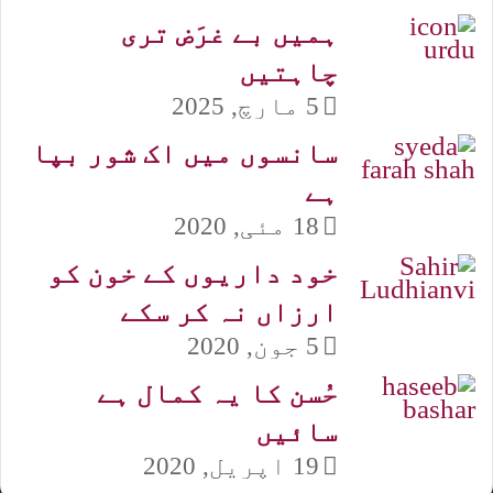
ہمیں بے غرَض تری
چاہتیں
5 مارچ, 2025
سانسوں میں اک شور بپا
ہے
18 مئی, 2020
خود داریوں کے خون کو
ارزاں نہ کر سکے
5 جون, 2020
حُسن کا یہ کمال ہے
سائیں
19 اپریل, 2020