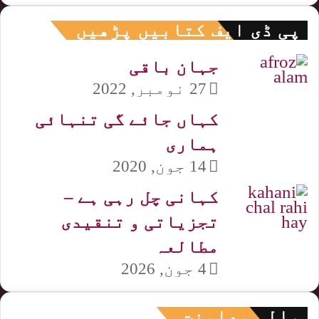
پی ڈی ایف کتابیں پڑھیں
جہان باقی
27 نومبر, 2022
کہاں جائے گی تنہائی
ہماری
14 جون, 2020
کہانی چل رہی ہے –
تجزیاتی و تنقیدی
مطالعہ
4 جون, 2026
مالی معاونت