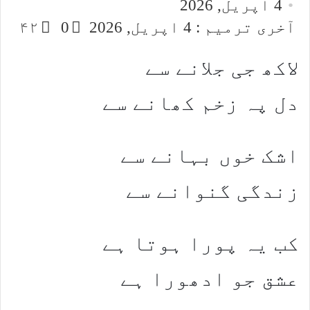
4 اپریل, 2026
email
آخری ترمیم : 4 اپریل, 2026
0
۴۲
لاکھ جی جلانے سے
دل پہ زخم کھانے سے
اشک خوں بہانے سے
زندگی گنوانے سے
کب یہ پورا ہوتا ہے
عشق جو ادھورا ہے