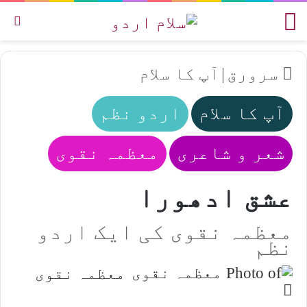
مینو
تل
سرورق
|
آپ کا سلام
آپ کا سلام
اردو نظم
شعر و شاعری
معظمہ نقوی
عشق ادھورا
معظمہ نقوی کی ایک اردو
نظم
معظمہ نقوی
Send
an