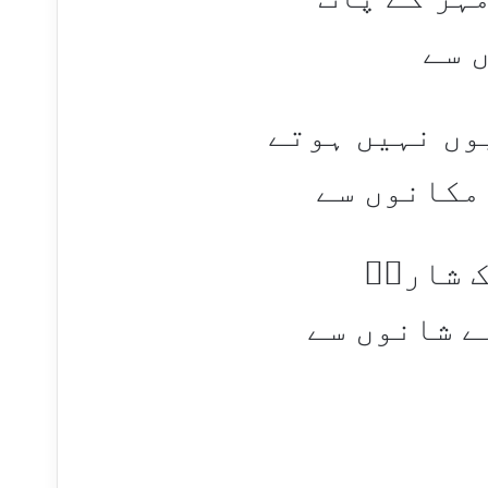
 سے
وں نہیں ہوتے
مکانوں سے
ک شارقؔ
ے شانوں سے