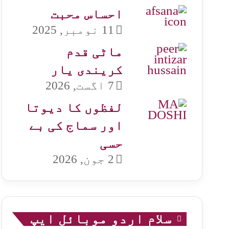
احساس محبت
11 نومبر, 2025
ماٹی قدم
کریندی یار
7 اگست, 2026
لفظوں کا دیوتا
اور سماج کی بے
حسی
2 جون, 2026
سلام اردو موبائل ایپ