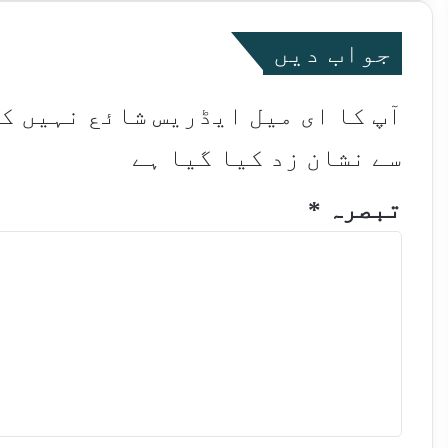
جواب دیں
آپ کا ای میل ایڈریس شائع نہیں ک
سے نشان زد کیا گیا ہے
تبصرہ
*