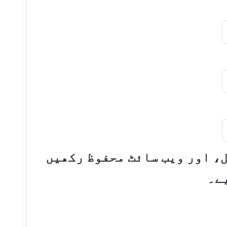
ل، اور ویب سائٹ محفوظ رکھیں
ے۔