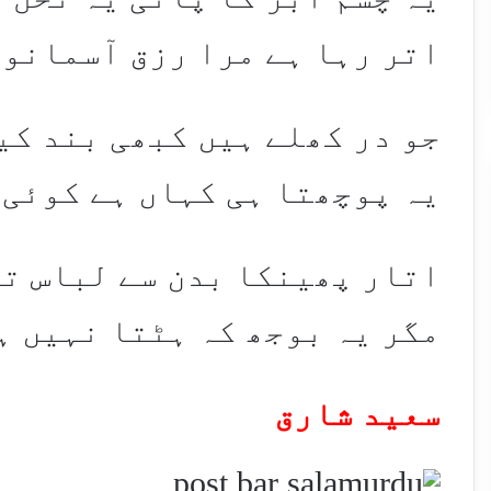
اتر رہا ہے مرا رزق آسمانوں
جو در کھلے ہیں کبھی بند کی
یہ پوچھتا ہی کہاں ہے کوئی 
اتار پھینکا بدن سے لباس ت
مگر یہ بوجھ کہ ہٹتا نہیں ہ
سعید شارق