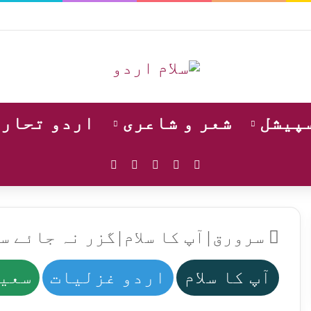
سپیشل
شعر و شاعری
اردو تحار
WhatsApp
Instagram
YouTube
Facebook
X
سرورق
|
آپ کا سلام
|
گزر نہ جائے س
آپ کا سلام
اردو غزلیات
سعید