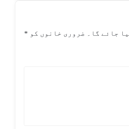
یا جائے گا۔
ضروری خانوں کو
*