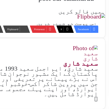
ہمیں فالو کریں
اس پوسٹ کو شیئر کریں
Flipboard
Pinterest
X
Facebook
سعید شارق
سعید
اس نے بڑے پیمانے پر تعریفی اور 
جن میں پروین شاکر اکس-خوشبو ایو
ایوارڈ شامل ہیں۔
Website