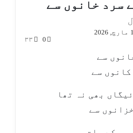
 سرد خانوں سے
ل
S
ارچ, 2026
۳۳
0
e
انوں سے
کانوں سے
یگاں بھی نہ تھا
خزانوں سے
مہر کے پات