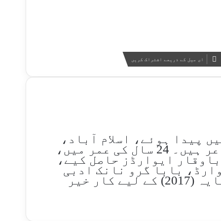
ای میل کے ذریعے اشتراک کریں
 شارق، ایم اجمل سعید 1993 میں پیدا ہوئے، اسلام آباد،
پاکستان کے ایک مشہور نوجوان شاعر ہیں۔ 24 سال کی عمر میں،
باوقار ایوارڈز حاصل کیے،
ارڈ، بابا گرو نانک ادبی
ایوارڈ، اور اپنے پہلے مجموعہ سایہ (2017) کے لیے کار خیر