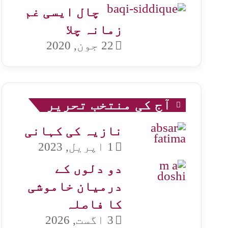
چال ایسی غم
زمانہ چلا
22 جون, 2020
آج کی منتخب تحریر
نازیہ کی کہانی
1 اپریل, 2023
دو دلوں کے
درمیان خاموشی
کا فاصلہ
3 اگست, 2026