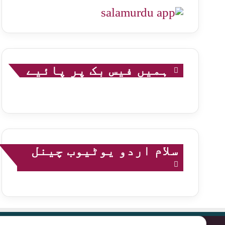
ہمیں فیس بک پر پائیے
سلام اردو یوٹیوب چینل