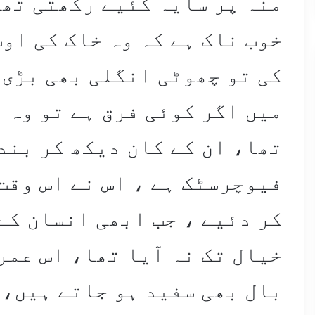
منہ پر سایہ کئیے رکھتی تھی
خوب ناک ہے کہ وہ خاک کی او
کی تو چھوٹی انگلی بھی بڑی 
میں اگر کوئی فرق ہے تو وہ ی
تھا، ان کے کان دیکھ کر بند
فیوچرسٹک ہے ، اس نے اس وقت
کر دئیے ، جب ابھی انسان کے
خیال تک نہ آیا تھا، اس عمر 
بال بھی سفید ہو جاتے ہیں، 