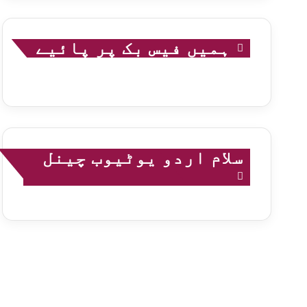
ہمیں فیس بک پر پائیے
سلام اردو یوٹیوب چینل