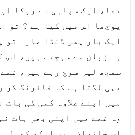
تھا، ایک سپاہی نے روکا او
پوچھا اس میں کیا ہے ؟ تو اس
ایک بار پھر ڈنڈا مارا تو پ
وہ زبان سے سوچتے ہیں، اس ل
سمجھ لیں سوچ رہے ہیں، غصے 
یہی لگتا ہے کہ فائرنگ کر ر
میں اپنے علاوہ کسی کی بات ن
وہ غصے میں اپنی بھی بات نہ
اس خاندان میں آنکھ کھولی ج