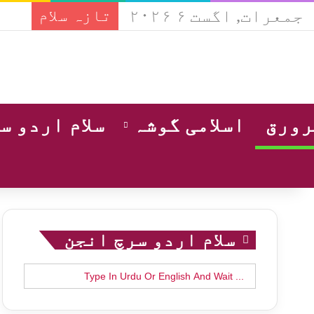
جمعرات, اگست ۶ ۲۰۲۶
تازہ سلام
ورق
اسلامی گوشہ
سلام اردو س
سلام اردو سرچ انجن
Search
for: