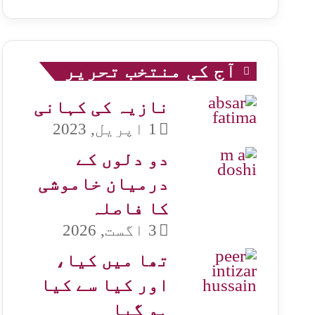
آج کی منتخب تحریر
نازیہ کی کہانی
1 اپریل, 2023
دو دلوں کے
درمیان خاموشی
کا فاصلہ
3 اگست, 2026
تھا میں کیا،
اور کیا سے کیا
ہو گیا