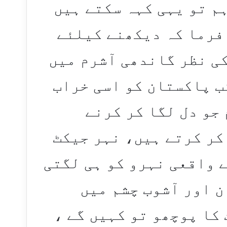
ہم تو یہی کہہ سکتے ہیں
فرما کہ دیکھنے کیلئے
کی نظر گاندھی آشرم میں
تب پاکستان کو اسی خراب
 جو دل لگا کر کرنے
کر کرتے ہیں، نہر جیکٹ
ے واقعی نہرو کو ہی لگتی
ن اور آشوب چشم میں
 کا پوچھو تو کہیں گے ،