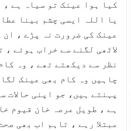
کیا ہوا عینک تو سیاہ ہے ، 
یا اللہ ایسی چشم بینا عطا 
عینک کی ضرورت نہ پڑے ، ان 
لاٹھی لگنے سے خراب ہوئے ، 
نظر سے دیکھتے تھے ، وہ کام
چاہیں وہ کام بھی عینک لگا 
پہنتے ہیں، جو اپنی حالات س
ہے ، طویل عرصہ خان قیوم خا
مبتلا رہے ، تاہم اب بھی صحت