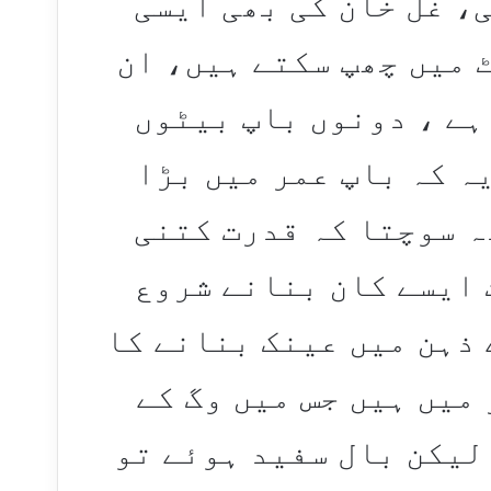
، غل خان کی بھی ایسی
ٹ میں چھپ سکتے ہیں، ان
ہے ، دونوں باپ بیٹوں
ہ کہ باپ عمر میں بڑا
ہ سوچتا کہ قدرت کتنی
 ایسے کان بنانے شروع
 ذہن میں عینک بنانے کا
میں ہیں جس میں وگ کے
لیکن بال سفید ہوئے تو