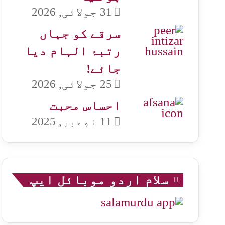
31 جولائی, 2026
سرقے کو جہاں
رتبۂ الہام دیا
جائے!
25 جولائی, 2026
احساس محبت
11 نومبر, 2025
سلام اردو موبائل ایپ