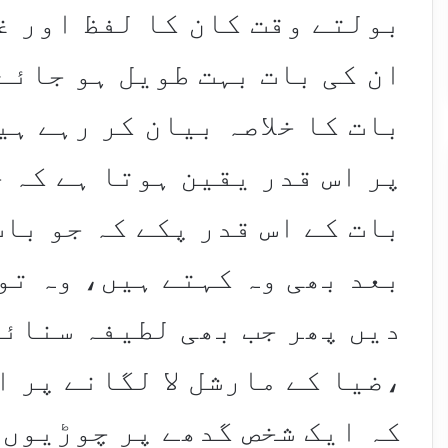
بولتے وقت کان کا لفظ اور غ
ان کی بات بہت طویل ہو جائے
بات کا خلاصہ بیان کر رہے ہ
پر اس قدر یقین ہوتا ہے کہ 
بات کے اس قدر پکے کہ جو با
بعد بھی وہ کہتے ہیں، وہ تو
دیں پھر جب بھی لطیفہ سنائی
،ضیا کے مارشل لا لگانے پر 
کہ ایک شخص گدھے پر چوڑیوں 