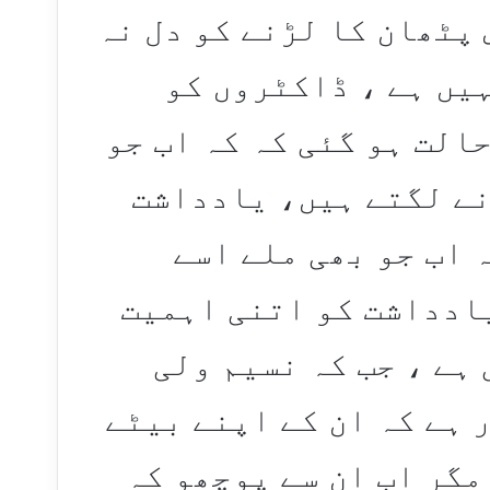
 بھی جس پٹھان کا لڑنے کو دل نہ
ہیں ہے ، ڈاکٹروں کو
الت ہو گئی کہ کہ اب جو
نے لگتے ہیں، یادداشت
 اب جو بھی ملے اسے
ادداشت کو اتنی اہمیت
ہے ، جب کہ نسیم ولی
 ہے کہ ان کے اپنے بیٹے
مگر اب ان سے پوچھو کہ