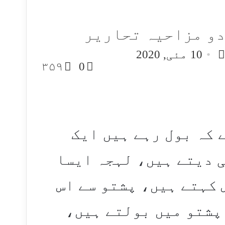
دو مزاحیہ تحاریر
Follo
Send
10 مئی, 2020
an
o
۳۵۹
0
email
 کہ بول رہے ہیں ایک
 دیتے ہیں، لہجہ ایسا
کہتے ہیں، پشتو سے اس
پشتو میں بولتے ہیں،