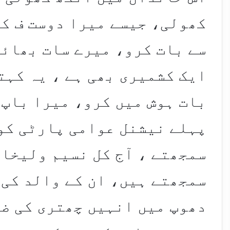
کھولی، جیسے میرا دوست ف کہ
سے بات کرو، میرے سات بھائی
ایک کشمیری بھی ہے ، یہ کہت
بات ہوش میں کرو، میرا باپ 
پہلے نیشنل عوامی پارٹی کو
سمجھتے ، آج کل نسیم ولیخا
سمجھتے ہیں، ان کے والد کی 
دھوپ میں انہیں چھتری کی ضر