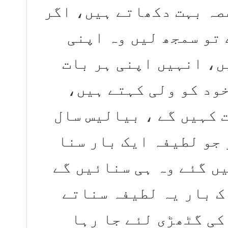
صہ بہت دکھاتے ہیں، اگر
 تو سمجھ لیں وہ اپنی
یں، انہیں اپنی ہر بات
خود کو ولی کہتے ہیں،
ت کہیں گے ، بیالیس سال
 جو لطیفہ ایک بار سنا
ں گئے وہ ہی سنائیں گے
اک بار یہ لطیفہ سناتے
کی گٹھڑی لئے جا رہا