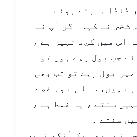
ر ڈنڈا مارتے ہوئے
 شخص نے کہا اگر آپ نے
ر اس میں کچھ نہیں ہے ،
ئے جب بول رہے ہوں تو
میں بول رہے تو تب بھی
ہے ہیں، سنا ہے وہ غصے
ہیں سنتے ، یہ غلط ہے ،
یں سنتے ۔
س نے ابھی تک آنکھ نہیں