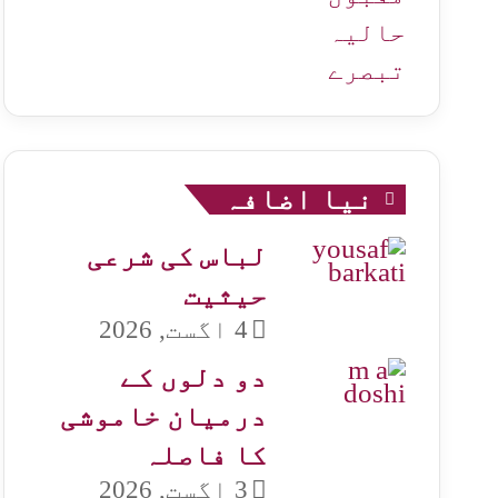
حالیہ
تبصرے
نیا اضافہ
لباس کی شرعی
حیثیت
4 اگست, 2026
دو دلوں کے
درمیان خاموشی
کا فاصلہ
3 اگست, 2026