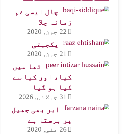
چال ایسی غم
زمانہ چلا
22 جون, 2020
یکجہتی
21 جون, 2020
تھا میں
کیا، اور کیا سے
کیا ہو گیا
31 جولائی, 2026
ابر بھی جھیل
پر برستا ہے
26 مئی, 2020