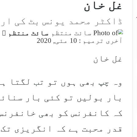
غل خان
ڈاکٹر محمد یونس بٹ کی ار
w
سائٹ منتظم
n
آخری ترمیم : 10 مئی, 2020
X
غل خان
وہ چپ بھی ہوں تو تب لگتا ہے
بار بولیں تو کئی بار سنائی
کہ کانفرنس کو بھی خانفرنس 
قدر محبت ہے کہ انگریزی تک 