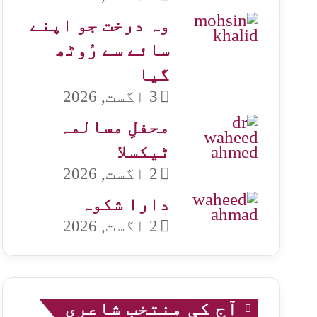
وہ درخت جو اپنے
سائے سے رُوٹھ
گیا
3 اگست, 2026
محفلِ مسالمہ
ٹیکسلا
2 اگست, 2026
دارا شکوہ
2 اگست, 2026
آج کی منتخب شاعری