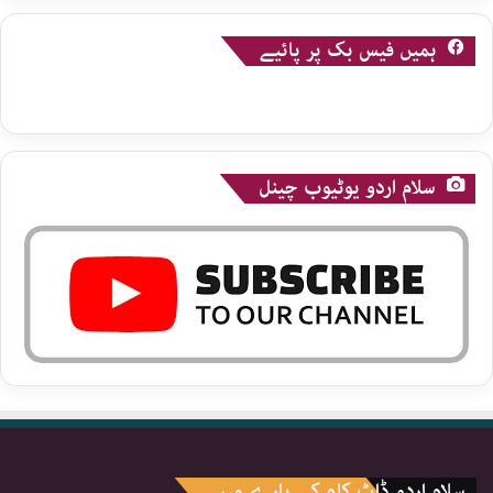
ہمیں فیس بک پر پائیے
سلام اردو یوٹیوب چینل
سلام اردو ڈاٹ کام کے بارے میں