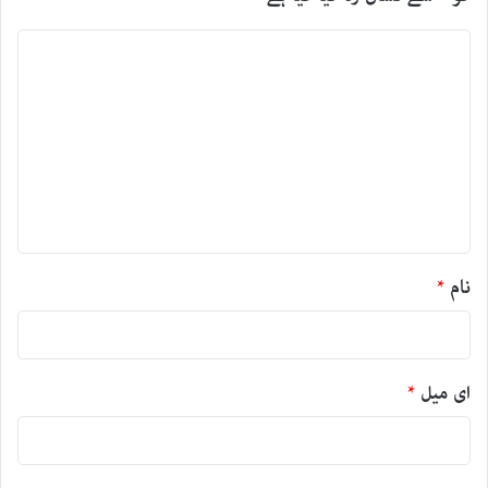
ت
ب
ص
ر
ہ
*
نام
*
ای میل
*