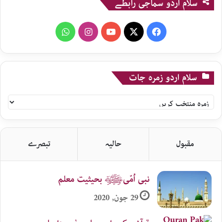
سلام اردو سماجی رابطے
WhatsApp
Instagram
YouTube
X
Facebook
سلام اردو زمرہ جات
سلام
اردو
زمرہ
جات
مقبول
حالیہ
تبصرے
نبی اُمّیﷺ بحیثیت معلم
29 جون, 2020