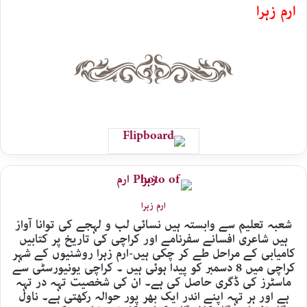
ارم زہرا
ارم زہرا
شعبہ تعلیم سے وابستہ ہیں نسائی لب و لہجے کی توانا آواز
ہیں شاعری افسانے سفرنامے اور کراچی کی تاریخ پر کتابیں
کامیابی کے مراحل طے کر چکی ہیں-ارم زہرا روشنیوں کے شہر
کراچی میں 8 دسمبر کو پیدا ہوئی ہیں ۔ کراچی یونیورسٹی سے
ماسٹرز کی ڈگری حاصل کی ہے۔ ان کی شخصیت تہہ در تہہ
ہے اور ہر تہہ اپنے اندر ایک بھر پور حوالہ رکھتی ہے۔ ناول