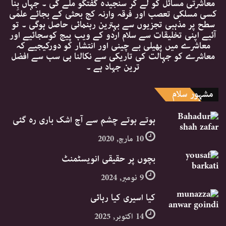
معاشرتی مسائل کو لے کر سنجیدہ گفتگو ملے گی ۔ جہاں بِنا
کسی مسلکی تعصب اور فرقہ وارنہ کج بحثی کے بجائے علمی
سطح پر مذہبی تجزیوں سے بہترین رہنمائی حاصل ہوگی ۔ تو
آئیے اپنی تخلیقات سے سلام اردو کے ویب پیج کوسجائیے اور
معاشرے میں پھیلی بے چینی اور انتشار کو دورکیجیے کہ
معاشرے کو جہالت کی تاریکی سے نکالنا ہی سب سے افضل
ترین جہاد ہے ۔
مشہور سلام
ہوتے ہوتے چشم سے آج اشک باری رہ گئی
10 مارچ, 2020
بچوں پر حقیقی انویسٹمنٹ
9 نومبر, 2024
کیا اسیری کیا رہائی
14 اکتوبر, 2025