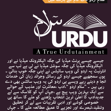
جیسے جیسے پرنٹ میڈیا کی جگہ الیکٹرونک میڈیا نے اور
الیکٹرونگ میڈیا کی جگہ سوشل میڈیا نے لی ہے تب سے
انٹرنیٹ پہ اردو کی ویب سائیٹس نے اپنی جگہ خوب بنائی ۔
یوں سمجھیے جیسے اردو کے رسائل وجرائد زبان کی خدمات
انجا م دیتے رہے ویسے ہی اردو کی یہ ویب سائٹس بھی دے
رہی ہیں ۔ ’’سلام اردو ‘‘،ادب ،معاشرت اور مذہب کے حوالے
سے ایک بہترین ویب پیج ہے ،جہاں آپ کو کلاسک سے لے
جدیدادب کا اعلیٰ ترین انتخاب پڑھنے کو ملے گا ،ساتھ ہی
خصوصی گوشے اور ادبی تقریبات سے لے کر تحقیق
وتنقید،تبصرے اور تجزیے کا عمیق مطالعہ ملے گا ۔ جہاں