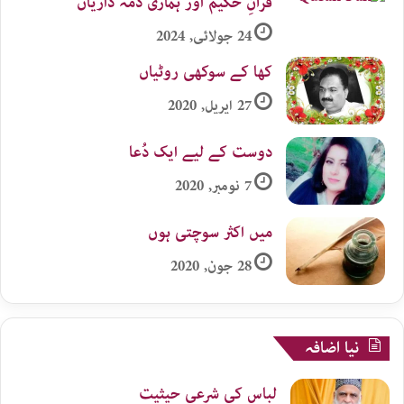
قرآنِ حکیم اور ہماری ذمہ داریاں
24 جولائی, 2024
کھا کے سوکھی روٹیاں
27 اپریل, 2020
دوست کے لیے ایک دُعا
7 نومبر, 2020
میں اکثر سوچتی ہوں
28 جون, 2020
نیا اضافہ
لباس کی شرعی حیثیت