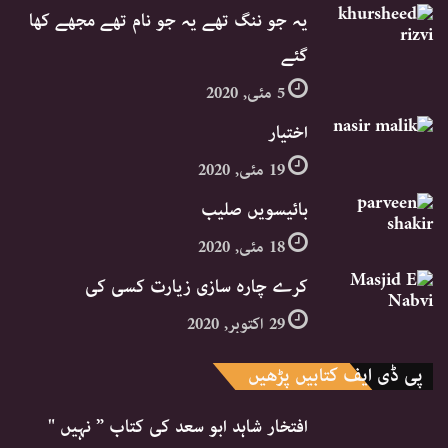
یہ جو ننگ تھے یہ جو نام تھے مجھے کھا
گئے
5 مئی, 2020
اختیار
19 مئی, 2020
بائیسویں صلیب
18 مئی, 2020
کرے چارہ سازی زیارت کسی کی
29 اکتوبر, 2020
پی ڈی ایف کتابیں پڑھیں
افتخار شاہد ابو سعد کی کتاب ” نہیں "