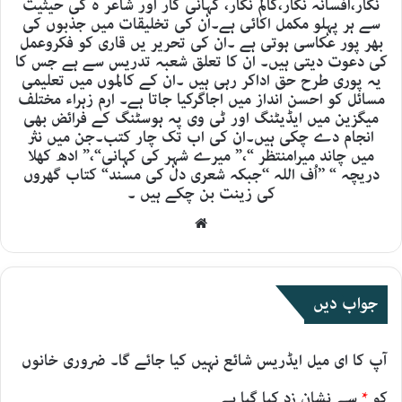
نگار،افسانہ نگار،کالم نگار، کہانی کار اور شاعر ہ کی حیثیت
سے ہر پہلو مکمل اکائی ہے۔ان کی تخلیقات میں جذبوں کی
بھر پور عکاسی ہوتی ہے ۔ان کی تحریر یں قاری کو فکروعمل
کی دعوت دیتی ہیں۔ ان کا تعلق شعبہ تدریس سے ہے جس کا
یہ پوری طرح حق اداکر رہی ہیں ۔ان کے کالموں میں تعلیمی
مسائل کو احسن انداز میں اجاگرکیا جاتا ہے۔ ارم زہراء مختلف
میگزین میں ایڈیٹنگ اور ٹی وی پہ ہوسٹنگ کے فرائض بھی
انجام دے چکی ہیں۔ان کی اب تک چار کتب۔جن میں نثر
میں چاند میرامنتظر “،” میرے شہر کی کہانی“،” ادھ کھلا
دریچہ “ ’’اُف اللہ ‘‘جبکہ شعری دل کی مسند“ کتاب گھروں
کی زینت بن چکے ہیں ۔
Website
جواب دیں
آپ کا ای میل ایڈریس شائع نہیں کیا جائے گا۔
ضروری خانوں
کو
*
سے نشان زد کیا گیا ہے