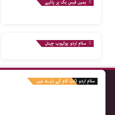
ہمیں فیس بک پر پائیے
سلام اردو یوٹیوب چینل
سلام اردو ڈاٹ کام کے بارے میں