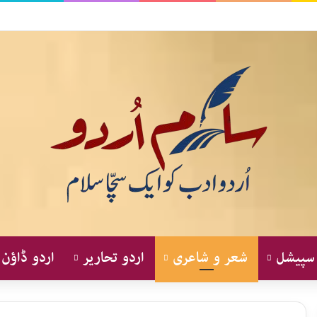
 سپیشل
شعر و شاعری
اردو تحاریر
اردو ڈاؤن 