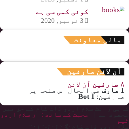
کوئی کمی سی ہے
3 نومبر, 2020
مالی معاونت
آن لائن صارفین
۸ صارفین
آن لائن
1 صارف
فی الحال اس صفحہ پر
صارفین:
1 Bot
کاپی رائٹ سلام اردو ڈاٹ کام کے حق میں
محفوظ ہے |
محبت کے ساتھ : از سلام اردو
ٹیم
سلام اردو ڈاٹ کام © ۲۰۲۶-۲۰۱۲