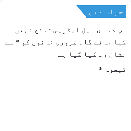
جواب دیں
آپ کا ای میل ایڈریس شائع نہیں
کیا جائے گا۔
ضروری خانوں کو
*
سے
نشان زد کیا گیا ہے
تبصرہ
*