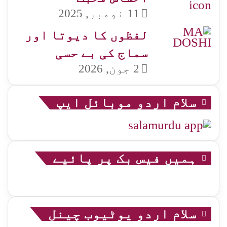
11 نومبر, 2025
لفظوں کا دیوتا اور
سماج کی بے حسی
2 جون, 2026
سلام اردو موبائل ایپ
ہمیں فیس بک پر پائیے
سلام اردو یوٹیوب چینل