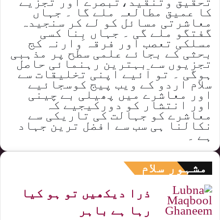
تحقیق وتنقید،تبصرے اور تجزیے
کا عمیق مطالعہ ملے گا ۔ جہاں
معاشرتی مسائل کو لے کر سنجیدہ
گفتگو ملے گی ۔ جہاں بِنا کسی
مسلکی تعصب اور فرقہ وارنہ کج
بحثی کے بجائے علمی سطح پر مذہبی
تجزیوں سے بہترین رہنمائی حاصل
ہوگی ۔ تو آئیے اپنی تخلیقات سے
سلام اردو کے ویب پیج کوسجائیے
اور معاشرے میں پھیلی بے چینی
اور انتشار کو دورکیجیے کہ
معاشرے کو جہالت کی تاریکی سے
نکالنا ہی سب سے افضل ترین جہاد
ہے ۔
مشہور سلام
ذرا دیکھیں تو ہو کیا
رہا ہے باہر