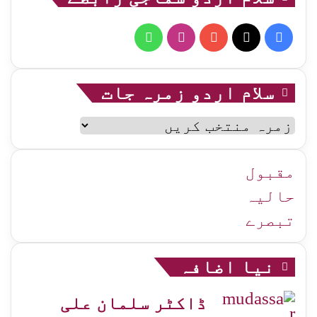
WhatsApp
Instagram
YouTube
Facebook
X
سلام اردو زمرہ جات
سلام
اردو
زمرہ
جات
مقبول
حالیہ
تبصرے
نیا اضافہ
ڈاکٹر سلمان علی