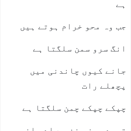
ہے
جب وہ محو خرام ہوتے ہیں
انگ سرو سمن سلگتا ہے
جانے کیوں چاندنی میں
پچھلے رات
چپکے چپکے چمن سلگتا ہے
تیرے سوزِ سخن سے اے ساغر