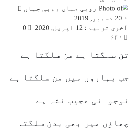
Send
روبی جہاں
an
20 دسمبر, 2019
email
آخری ترمیم : 12 اپریل, 2020
0
۶۴۰
تن سلگتا ہے من سلگتا ہے
جب بہاروں میں من سلگتا ہے
نوجوانی عجیب نشہ ہے
چھاؤں میں بھی بدن سلگتا