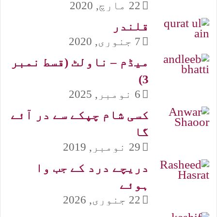
22 مارچ, 2020
قلندر
7 جنوری, 2020
میڈم – ناولٹ (قسط نمبر
3)
6 نومبر, 2025
کسی شام چپکے سے در آئے
گا
29 نومبر, 2019
دریچے درد کے جب وا
ہوئے
22 جنوری, 2026