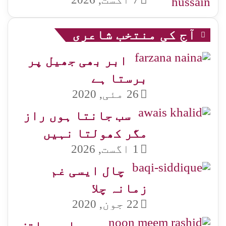
آج کی منتخب شاعری
ابر بھی جھیل پر
برستا ہے
26 مئی, 2020
سب جانتا ہوں راز
مگر کھولتا نہیں
1 اگست, 2026
چال ایسی غم
زمانہ چلا
22 جون, 2020
میں اسے واقف