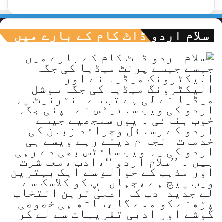
سلام اردو ڈاٹ کام کے بارے میں
جیسے جیسے پرنٹ میڈیا کی جگہ
الیکٹرونک میڈیا نے اور
الیکٹرونگ میڈیا کی جگہ سوشل
میڈیا نے لی ہے تب سے انٹرنیٹ پہ
اردو کی ویب سائیٹس نے اپنی جگہ
خوب بنائی ۔ یوں سمجھیے جیسے
اردو کے رسائل وجرائد زبان کی
خدمات انجا م دیتے رہے ویسے ہی
اردو کی یہ ویب سائٹس بھی دے رہی
ہیں ۔ ’’سلام اردو ‘‘،ادب ،معاشرت
اور مذہب کے حوالے سے ایک بہترین
ویب پیج ہے ،جہاں آپ کو کلاسک سے
لے جدیدادب کا اعلیٰ ترین انتخاب
پڑھنے کو ملے گا ،ساتھ ہی خصوصی
گوشے اور ادبی تقریبات سے لے کر