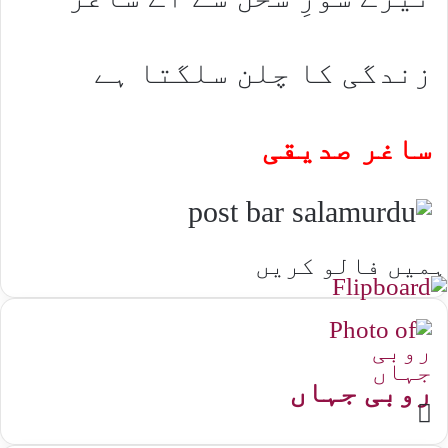
زندگی کا چلن سلگتا ہے
ساغر صدیقی
ہمیں فالو کریں
روبی جہاں
Website