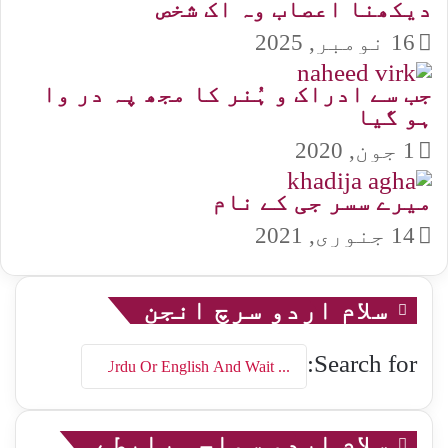
دیکھنا اعصاب وہ اک شخص
16 نومبر, 2025
جب سے ادراک و ہُنر کا مجھ پہ در وا
ہو گیا
1 جون, 2020
میرے سسر جی کے نام
14 جنوری, 2021
سلام اردو سرچ انجن
Search for:
سلام اردو سماجی رابطے