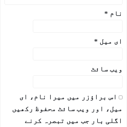
نام
*
ای میل
*
ویب‌ سائٹ
اس براؤزر میں میرا نام، ای
میل، اور ویب سائٹ محفوظ رکھیں
اگلی بار جب میں تبصرہ کرنے