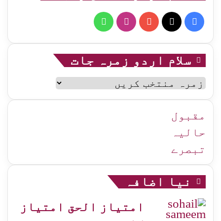
WhatsApp
Instagram
YouTube
Facebook
X
سلام اردو زمرہ جات
سلام
اردو
زمرہ
جات
مقبول
حالیہ
تبصرے
نیا اضافہ
امتیاز الحق امتیاز