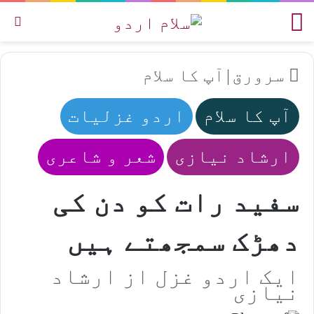
مینو
تل
سرورق
|
آپ کا سلام
آپ کا سلام
اردو غزلیات
ارشاد نیازی
شعر و شاعری
سفید رات کو دن کی
دھڑک سمجھتے ہیں
ایک اردو غزل از ارشاد
نیازی