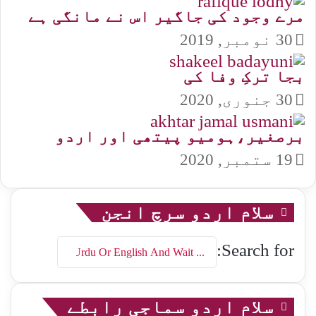
مرے وجود کی جاگیر اس نے مانگی ہے
30 نومبر, 2019
بجا ترکِ وفا کی
30 جنوری, 2020
برصغیر،ہومیو پیتھی اور اردو
19 ستمبر, 2020
سلام اردو سرچ انجن
Search for:
سلام اردو سماجی رابطے