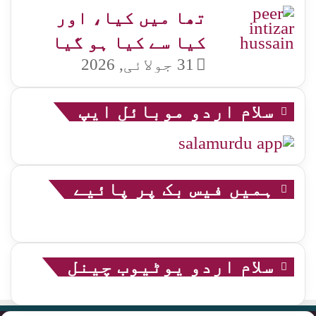
تھا میں کیا، اور
کیا سے کیا ہو گیا
31 جولائی, 2026
سلام اردو موبائل ایپ
ہمیں فیس بک پر پائیے
سلام اردو یوٹیوب چینل