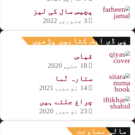
پچیس سال کی لیز
3 جنوری, 2022
پی ڈی ایف کتابیں پڑھیں
قیاس
18 مئی, 2020
ستارہ نُما
14 نومبر, 2021
چراغ جلتے ہیں
23 نومبر, 2020
مالی معاونت