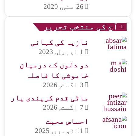
26 مئی, 2020
آج کی منتخب تحریر
نازیہ کی کہانی
1 اپریل, 2023
دو دلوں کے درمیان
خاموشی کا فاصلہ
3 اگست, 2026
ماٹی قدم کریندی یار
7 اگست, 2026
احساس محبت
11 نومبر, 2025