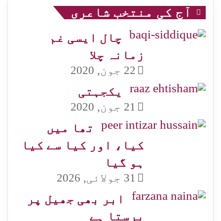
آج کی منتخب شاعری
چال ایسی غم
زمانہ چلا
22 جون, 2020
یکجہتی
21 جون, 2020
تھا میں
کیا، اور کیا سے کیا
ہو گیا
31 جولائی, 2026
ابر بھی جھیل پر
برستا ہے