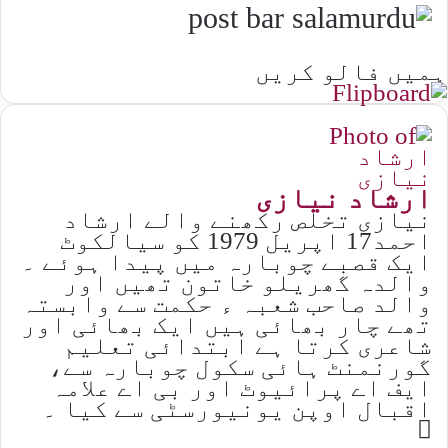
ہمیں فالو کریں
ارشاد نیازی
نیازی تخلص رکھنے والے ارشاد
احمد17 اپریل 1979 کو سیالکوٹ
ایک قصبے چوبارہ میں پیدا ہوئے ۔
والدہ گھریلو خاتون تھیں اور
والد صاحب شعبہ ء حکمت سے وابستہ
تھے چار بھائی ہیں ایک بھائی اور
شاعری کرتا ہے ابتدائی تعلیم
گورنمنٹ ہائی سکول چوبارہ سے،
ایف اے پرائیوٹ اور بی اے علامہ
اقبال اوپن یونیورسٹی سے کیا ۔
Website