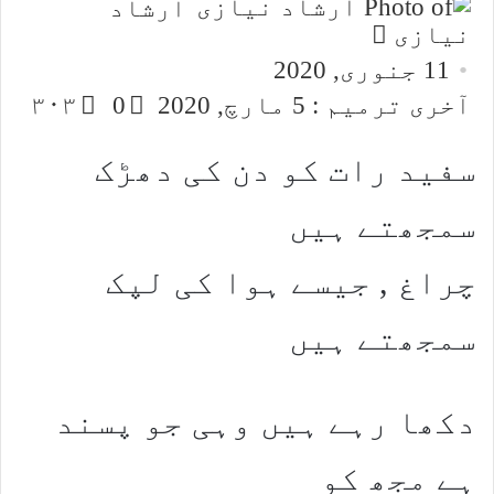
ارشاد
Send
نیازی
an
11 جنوری, 2020
email
آخری ترمیم : 5 مارچ, 2020
0
۳۰۳
سفید رات کو دن کی دھڑک
سمجھتے ہیں
چراغ , جیسے ہوا کی لپک
سمجھتے ہیں
دکھا رہے ہیں وہی جو پسند
ہے مجھ کو