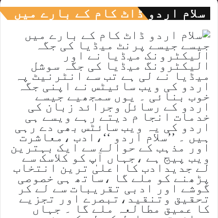
سلام اردو ڈاٹ کام کے بارے میں
جیسے جیسے پرنٹ میڈیا کی جگہ
الیکٹرونک میڈیا نے اور
الیکٹرونگ میڈیا کی جگہ سوشل
میڈیا نے لی ہے تب سے انٹرنیٹ پہ
اردو کی ویب سائیٹس نے اپنی جگہ
خوب بنائی ۔ یوں سمجھیے جیسے
اردو کے رسائل وجرائد زبان کی
خدمات انجا م دیتے رہے ویسے ہی
اردو کی یہ ویب سائٹس بھی دے رہی
ہیں ۔ ’’سلام اردو ‘‘،ادب ،معاشرت
اور مذہب کے حوالے سے ایک بہترین
ویب پیج ہے ،جہاں آپ کو کلاسک سے
لے جدیدادب کا اعلیٰ ترین انتخاب
پڑھنے کو ملے گا ،ساتھ ہی خصوصی
گوشے اور ادبی تقریبات سے لے کر
تحقیق وتنقید،تبصرے اور تجزیے
کا عمیق مطالعہ ملے گا ۔ جہاں