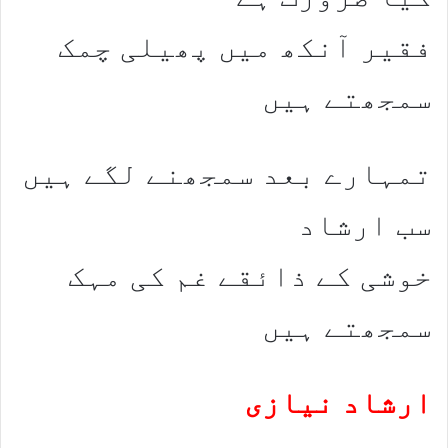
فقیر آنکھ میں پھیلی چمک
سمجھتے ہیں
تمہارے بعد سمجھنے لگے ہیں
سب ارشاد
خوشی کے ذائقے غم کی مہک
سمجھتے ہیں
ارشاد نیازی