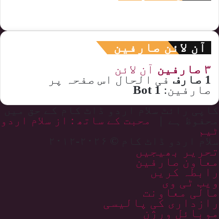
آن لائن صارفین
۳ صارفین
آن لائن
1 صارف
فی الحال اس صفحہ پر
صارفین:
1 Bot
کاپی رائٹ سلام اردو ڈاٹ کام کے حق میں
محفوظ ہے |
محبت کے ساتھ : از سلام اردو
ٹیم
سلام اردو ڈاٹ کام © ۲۰۲۶-۲۰۱۲
تحریر بھیجیں
معاون صارفین
رابطہ کریں
ویب ٹی وی
مالی معاونت
رازداری کی پالیسی
موبائل ورژن