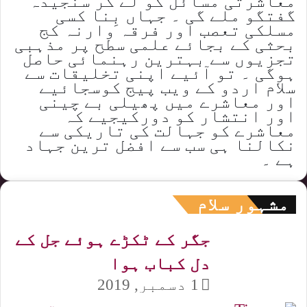
معاشرتی مسائل کو لے کر سنجیدہ
گفتگو ملے گی ۔ جہاں بِنا کسی
مسلکی تعصب اور فرقہ وارنہ کج
بحثی کے بجائے علمی سطح پر مذہبی
تجزیوں سے بہترین رہنمائی حاصل
ہوگی ۔ تو آئیے اپنی تخلیقات سے
سلام اردو کے ویب پیج کوسجائیے
اور معاشرے میں پھیلی بے چینی
اور انتشار کو دورکیجیے کہ
معاشرے کو جہالت کی تاریکی سے
نکالنا ہی سب سے افضل ترین جہاد
ہے ۔
مشہور سلام
جگر کے ٹکڑے ہوئے جل کے
دل کباب ہوا
1 دسمبر, 2019