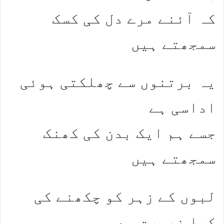
کہ آئنے مرے دل کی کسک
سمجھتے ہیں
یہ برتنوں سے چھلکتی ہوئی
اداسی ہے
جسے ہم ایک بدن کی کھنک
سمجھتے ہیں
لبوں کے زہر کو چکھنے کی
کیا ضرورت ہے