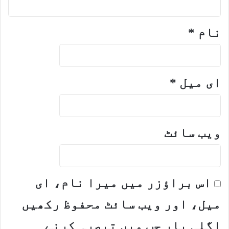
نام
*
ای میل
*
ویب‌ سائٹ
اس براؤزر میں میرا نام، ای
میل، اور ویب سائٹ محفوظ رکھیں
اگلی بار جب میں تبصرہ کرنے