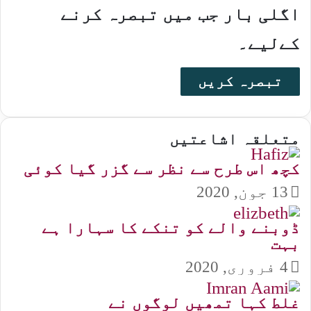
اگلی بار جب میں تبصرہ کرنے
کےلیے۔
متعلقہ اشاعتیں
کچھ اس طرح سے نظر سے گزر گیا کوئی
13 جون, 2020
ڈوبنے والے کو تنکے کا سہارا ہے
بہت
4 فروری, 2020
غلط کہا تمھیں لوگوں نے