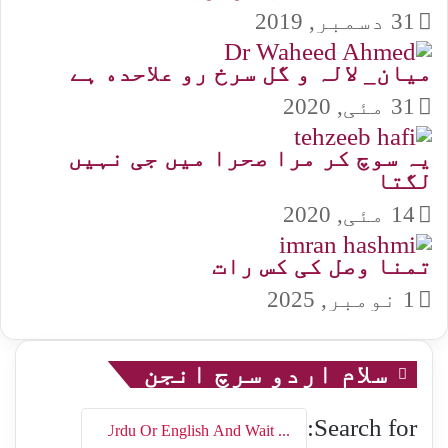
31 دسمبر, 2019
ﻣﯿﺎﻥ_ ﻻﻟﮧ ﻭ ﮔﻞ ﺳﺮﺥ ﺭﻭ ﻋﻼﺣﺪﮦ ہے
31 مئی, 2020
یہ سوچ کر مرا صحرا میں جی نہیں
لگتا
14 مئی, 2020
تمنا وصل کی کس رات
1 نومبر, 2025
سلام اردو سرچ انجن
Search for: