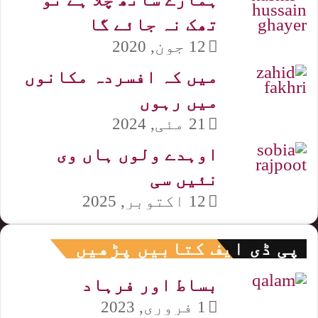
تھک نہ جائے گا
12 جون, 2020
میں کہ افسردہ مکانوں
میں رہوں
21 مئی, 2024
اوہدے ولوں ہاں وی
نئیں سی
12 اکتوبر, 2025
پی ڈی ایف کتابیں پڑھیں
بساط اور فرہاد
1 فروری, 2023