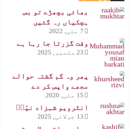
بھائی بچھڑے تو بس
ہچکیاں رہ گئیں
7 مئی, 2022
وقت گزرتا جا رہا ہے
23 ستمبر, 2025
پھر وہ گم گشتہ حوالے
مجھے واپس کر دے
15 مئی, 2020
انٹرویو شہزاد نیّرؔ
13 جولائی, 2025
ہمارے ساتھ چلا ہے تو