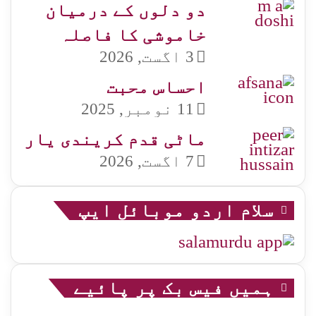
دو دلوں کے درمیان
خاموشی کا فاصلہ
3 اگست, 2026
احساس محبت
11 نومبر, 2025
ماٹی قدم کریندی یار
7 اگست, 2026
سلام اردو موبائل ایپ
ہمیں فیس بک پر پائیے