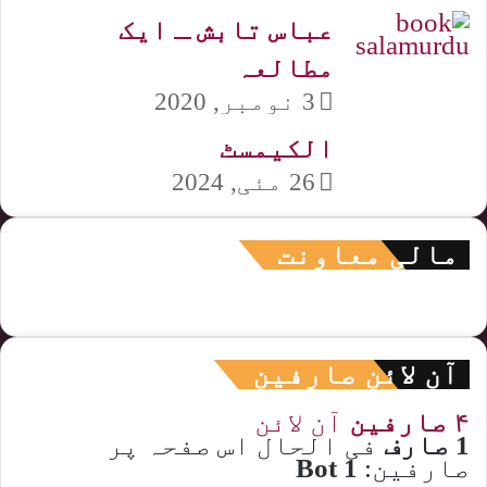
عباس تابش ـ ایک
مطالعہ
3 نومبر, 2020
الکیمسٹ
26 مئی, 2024
مالی معاونت
آن لائن صارفین
۴ صارفین
آن لائن
1 صارف
فی الحال اس صفحہ پر
صارفین:
1 Bot