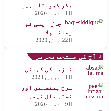
مگر کھولتا نہیں
1 اگست, 2026
چال ایسی غم
زمانہ چلا
22 جون, 2020
آج کی منتخب تحریر
نازیہ کی کہانی
1 اپریل, 2023
سرخ پینسلیں اور
خستہ حال خیمہ
9 اگست, 2026