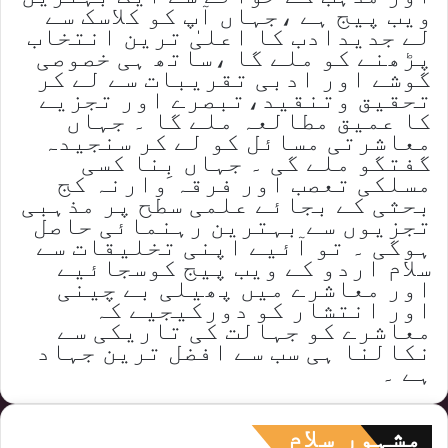
ویب پیج ہے ،جہاں آپ کو کلاسک سے
لے جدیدادب کا اعلیٰ ترین انتخاب
پڑھنے کو ملے گا ،ساتھ ہی خصوصی
گوشے اور ادبی تقریبات سے لے کر
تحقیق وتنقید،تبصرے اور تجزیے
کا عمیق مطالعہ ملے گا ۔ جہاں
معاشرتی مسائل کو لے کر سنجیدہ
گفتگو ملے گی ۔ جہاں بِنا کسی
مسلکی تعصب اور فرقہ وارنہ کج
بحثی کے بجائے علمی سطح پر مذہبی
تجزیوں سے بہترین رہنمائی حاصل
ہوگی ۔ تو آئیے اپنی تخلیقات سے
سلام اردو کے ویب پیج کوسجائیے
اور معاشرے میں پھیلی بے چینی
اور انتشار کو دورکیجیے کہ
معاشرے کو جہالت کی تاریکی سے
نکالنا ہی سب سے افضل ترین جہاد
ہے ۔
مشہور سلام