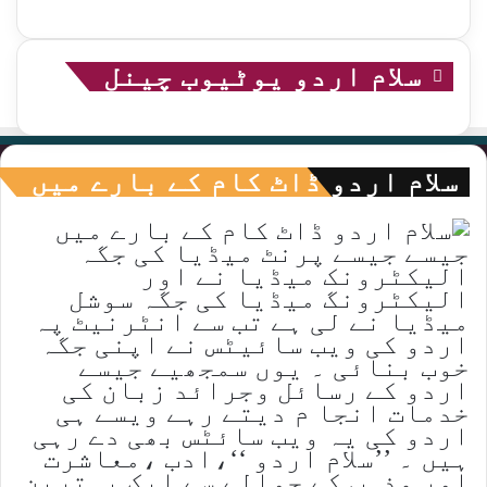
سلام اردو یوٹیوب چینل
سلام اردو ڈاٹ کام کے بارے میں
جیسے جیسے پرنٹ میڈیا کی جگہ
الیکٹرونک میڈیا نے اور
الیکٹرونگ میڈیا کی جگہ سوشل
میڈیا نے لی ہے تب سے انٹرنیٹ پہ
اردو کی ویب سائیٹس نے اپنی جگہ
خوب بنائی ۔ یوں سمجھیے جیسے
اردو کے رسائل وجرائد زبان کی
خدمات انجا م دیتے رہے ویسے ہی
اردو کی یہ ویب سائٹس بھی دے رہی
ہیں ۔ ’’سلام اردو ‘‘،ادب ،معاشرت
اور مذہب کے حوالے سے ایک بہترین