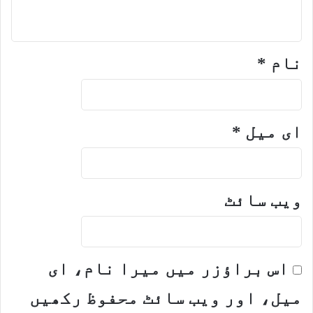
نام
*
ای میل
*
ویب‌ سائٹ
اس براؤزر میں میرا نام، ای
میل، اور ویب سائٹ محفوظ رکھیں