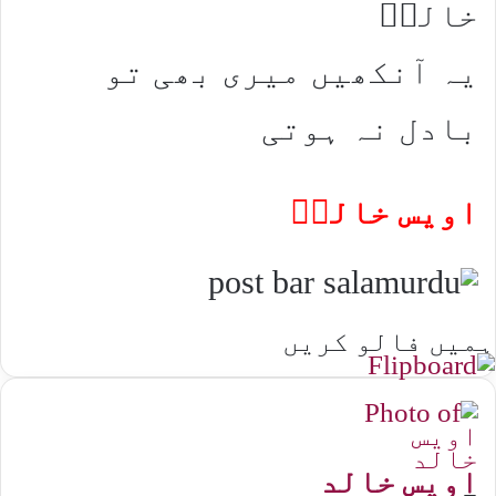
خالدؔ
یہ آنکھیں میری بھی تو
بادل نہ ہوتی
اویس خالدؔ
ہمیں فالو کریں
اویس خالد