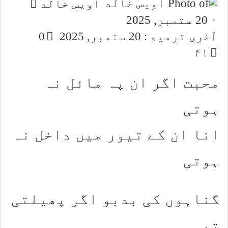
Send
اویس خالد
an
20 ستمبر, 2025
email
آخری ترمیم : 20 ستمبر, 2025
0
۴۱
محبت اگر ان پہ مائل نہ
ہوتی
انا ان کے تیور میں داخل نہ
ہوتی
گناہوں کی بدبو اگر پھیلتی
تو