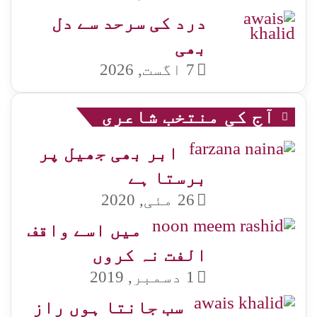
درد کی سرحد سے دل
بھی
7 اگست, 2026
آج کی منتخب شاعری
ابر بھی جھیل پر
برستا ہے
26 مئی, 2020
میں اسے واقف
الفت نہ کروں
1 دسمبر, 2019
سب جانتا ہوں راز