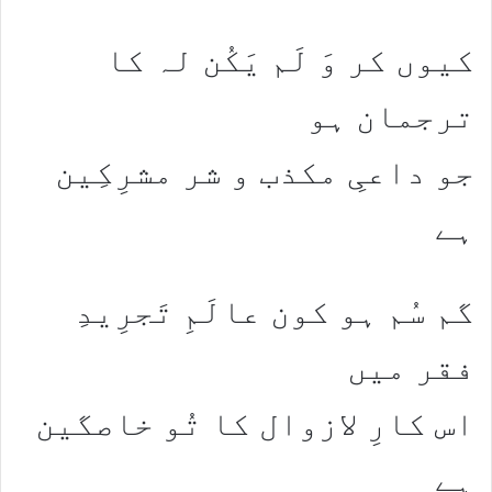
کیوں کر وَ لَم یَکُن لہ کا
ترجمان ہو
جو داعیِ مکذب و شر مشرِکِین
ہے
گم سُم ہو کون عالَمِ تَجرِیدِ
فقر میں
اس کارِ لازوال کا تُو خاصگین
ہے