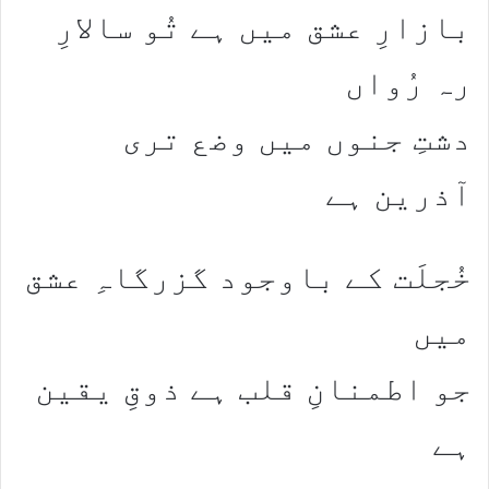
بازارِ عشق میں ہے تُو سالارِ
رہ رُواں
دشتِ جنوں میں وضع تری
آذرین ہے
خُجلَت کے باوجود گزرگاہِ عشق
میں
جو اطمنانِ قلب ہے ذوقِ یقین
ہے