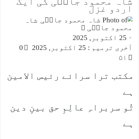
شاہ محمود جامؔی کی ایک
اردو غزل
شاہ
Send
محمود جامؔی
an
25 اکتوبر, 2025
email
آخری ترمیم : 25 اکتوبر, 2025
0
۵۱
مکتب ترا سرائے رئیس الامین
ہے
تُو سربراہِ عالِمِ حق بینِ دین
ہے