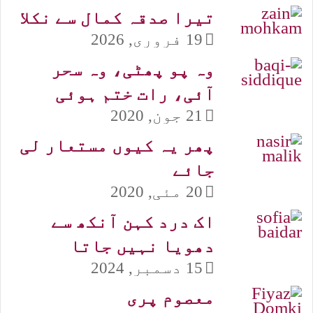
تیرا صدقہ کمال سے نکلا
19 فروری, 2026
وہ پو پھٹی، وہ سحر
آئی، رات ختم ہوئی
21 جون, 2020
پھر یہ کیوں مستعار لی
جائے
20 مئی, 2020
اک درد کہن آنکھ سے
دھویا نہیں جاتا
15 دسمبر, 2024
معصوم پری