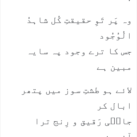
وہ پَر تَوِ حقیقتِ کُل شاہدُ
الُوُجُود
جس کا ترے وجود پہ سایہ
مبین ہے
لائے ہو طشتِ سوز میں پتھر
ابال کر
جامؔی رَقیق و رِنج ترا
آفرین ہے