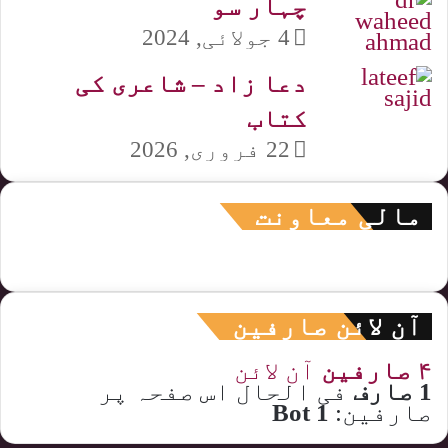
چہار سو
4 جولائی, 2024
دعا زاد – شاعری کی
کتاب
22 فروری, 2026
مالی معاونت
آن لائن صارفین
۴ صارفین
آن لائن
1 صارف
فی الحال اس صفحہ پر
صارفین:
1 Bot