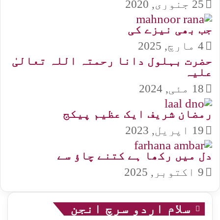
25 جنوری, 2020
جب بھی نیزے کی
4 مارچ, 2025
حضرت بہلول دانا رحمتہ اللہ تعالیٰ
علیہ
18 مئی, 2024
رمضان شریف ایک عظیم پیکج
19 اپریل, 2023
دل میں رکھا ہے کتنے چاؤ سے
9 اکتوبر, 2025
سلام اردو سرچ انجن