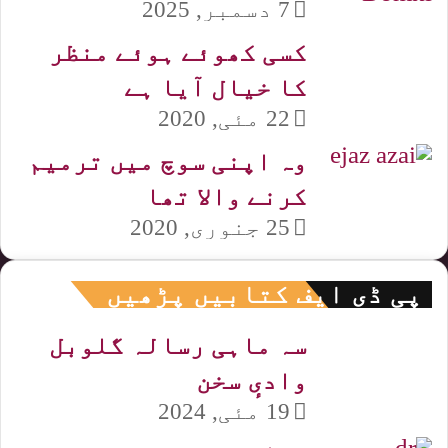
7 دسمبر, 2025
کسی کھوئے ہوئے منظر
کا خیال آیا ہے
22 مئی, 2020
وہ اپنی سوچ میں ترمیم
کرنے والا تھا
25 جنوری, 2020
پی ڈی ایف کتابیں پڑھیں
سہ ماہی رسالہ گلوبل
وادیٕ سخن
19 مئی, 2024