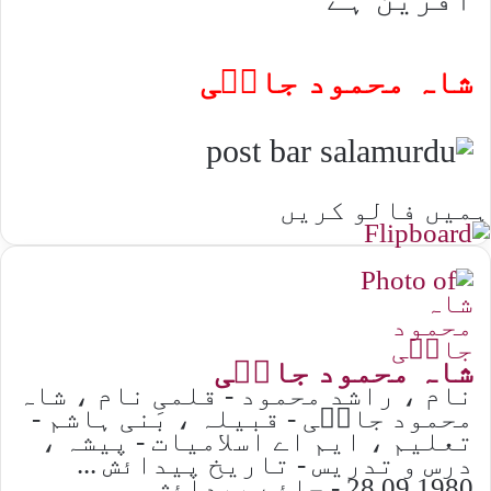
شاہ محمود جامؔی
ہمیں فالو کریں
شاہ محمود جامؔی
نام ، راشد محمود - قلمی نام ، شاہ
محمود جامؔی - قبیلہ ، بَنی ہاشم -
تعلیم ، ایم اے اسلامیات - پیشہ ،
درس و تدریس - تاریخ پیدائش ...
28.09.1980 - جائے پیدائش ...