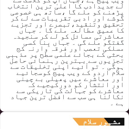
لے جدیدادب کا اعلیٰ ترین انتخاب
پڑھنے کو ملے گا ،ساتھ ہی خصوصی
گوشے اور ادبی تقریبات سے لے کر
تحقیق وتنقید،تبصرے اور تجزیے
کا عمیق مطالعہ ملے گا ۔ جہاں
معاشرتی مسائل کو لے کر سنجیدہ
گفتگو ملے گی ۔ جہاں بِنا کسی
مسلکی تعصب اور فرقہ وارنہ کج
بحثی کے بجائے علمی سطح پر مذہبی
تجزیوں سے بہترین رہنمائی حاصل
ہوگی ۔ تو آئیے اپنی تخلیقات سے
سلام اردو کے ویب پیج کوسجائیے
اور معاشرے میں پھیلی بے چینی
اور انتشار کو دورکیجیے کہ
معاشرے کو جہالت کی تاریکی سے
نکالنا ہی سب سے افضل ترین جہاد
ہے ۔
مشہور سلام