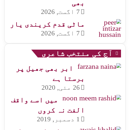
بھی
7 اگست, 2026
ماٹی قدم کریندی یار
7 اگست, 2026
آج کی منتخب شاعری
ابر بھی جھیل پر
برستا ہے
26 مئی, 2020
میں اسے واقف
الفت نہ کروں
1 دسمبر, 2019