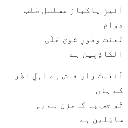
آئینِ پاکباز مسلسل طلب
دوام
لعنت وفورِ شوق عَلَی
الکَاذِبِین ہے
اَنعَمتَ راز فاش ہے اہلِ نظر
کے ہاں
تُو جس پہ گامزن ہے رہِ
سافِلین ہے