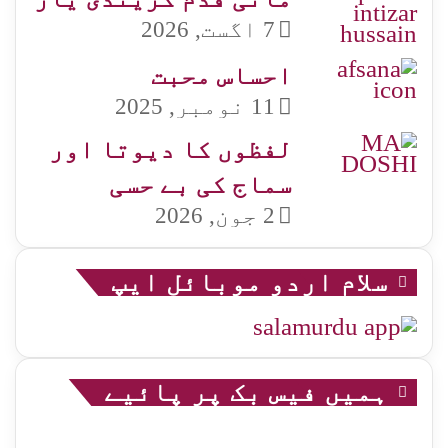
7 اگست, 2026
احساس محبت
11 نومبر, 2025
لفظوں کا دیوتا اور
سماج کی بے حسی
2 جون, 2026
سلام اردو موبائل ایپ
ہمیں فیس بک پر پائیے