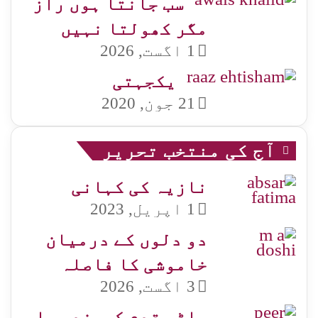
سب جانتا ہوں راز
مگر کھولتا نہیں
1 اگست, 2026
یکجہتی
21 جون, 2020
آج کی منتخب تحریر
نازیہ کی کہانی
1 اپریل, 2023
دو دلوں کے درمیان
خاموشی کا فاصلہ
3 اگست, 2026
ماٹی قدم کریندی یار