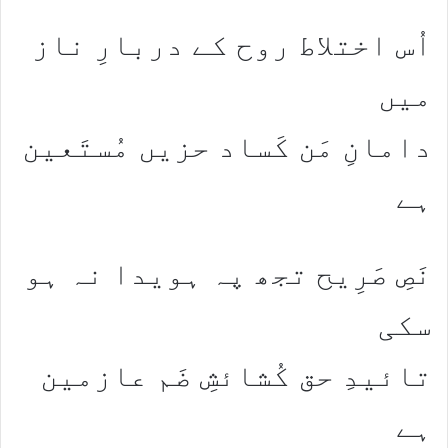
اُس اختلاط روح کے دربارِ ناز
میں
دامانِ مَن کَساد حزیں مُستَعین
ہے
نَصِ صَرِیح تجھ پہ ہویدا نہ ہو
سکی
تائیدِ حق کُشائشِ ضَم عازمین
ہے