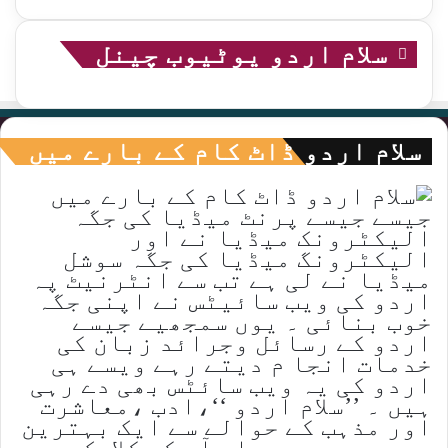
سلام اردو یوٹیوب چینل
سلام اردو ڈاٹ کام کے بارے میں
جیسے جیسے پرنٹ میڈیا کی جگہ
الیکٹرونک میڈیا نے اور
الیکٹرونگ میڈیا کی جگہ سوشل
میڈیا نے لی ہے تب سے انٹرنیٹ پہ
اردو کی ویب سائیٹس نے اپنی جگہ
خوب بنائی ۔ یوں سمجھیے جیسے
اردو کے رسائل وجرائد زبان کی
خدمات انجا م دیتے رہے ویسے ہی
اردو کی یہ ویب سائٹس بھی دے رہی
ہیں ۔ ’’سلام اردو ‘‘،ادب ،معاشرت
اور مذہب کے حوالے سے ایک بہترین
ویب پیج ہے ،جہاں آپ کو کلاسک سے