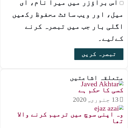
اس براؤزر میں میرا نام، ای
میل، اور ویب سائٹ محفوظ رکھیں
اگلی بار جب میں تبصرہ کرنے
کےلیے۔
متعلقہ اشاعتیں
کسی کا حکم ہے
13 جنوری, 2020
وہ اپنی سوچ میں ترمیم کرنے والا
تھا