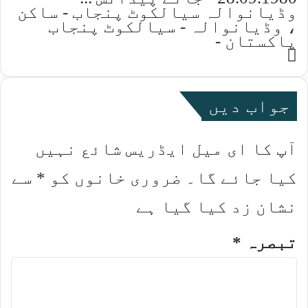
وڈیانوالہ سیالکوٹ پنجاب - ساکن
، وڈیانوالہ - سیالکوٹ پنجاب
پاکستان -
Website
جواب دیں
آپ کا ای میل ایڈریس شائع نہیں
کیا جائے گا۔
ضروری خانوں کو
*
سے
نشان زد کیا گیا ہے
تبصرہ
*