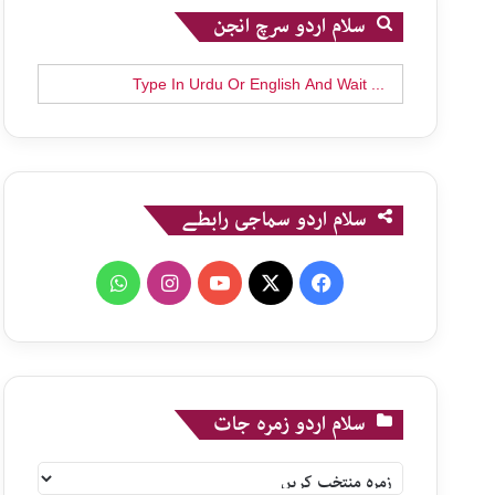
سلام اردو سرچ انجن
Search
for:
سلام اردو سماجی رابطے
WhatsApp
Instagram
YouTube
X
Facebook
سلام اردو زمرہ جات
سلام