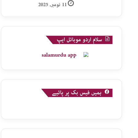
11 نومبر, 2025
سلام اردو موبائل ایپ
ہمیں فیس بک پر پائیے