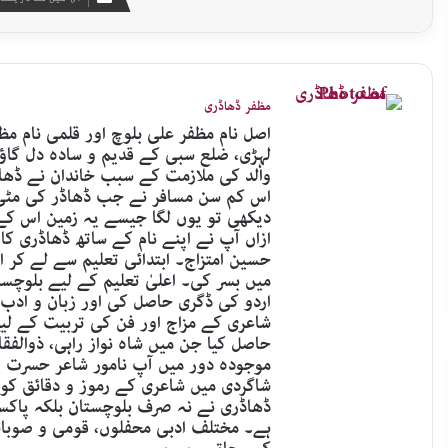
مظفر ڈھاڈری
لہڑی، ضلع سبی کے قدیم و سادہ دل گاؤ
والد کی ملازمت کے سبب خاندان نے ڈھاڈ
اس کم سن مسافر نے جب ڈھاڈر کی مٹی 
دیکھی تو یوں لگا جیسے یہ زمین اس کے
ازاں آپ نے اپنے نام کے ساتھ ڈھاڈری ک
حسین امتزاج۔ ابتدائی تعلیم سے لے کر
میں بسر کی۔ اعلیٰ تعلیم کے لیے بلوچست
اردو کی ڈگری حاصل کی اور زبان و ادب 
شاعری کے مزاج اور فن کی تربیت کے لیے
حاصل کیا جن میں شاہ نواز راہی، ذوالف
موجودہ دور میں آپ نامور شاعر حسرت ر
شاگردی میں شاعری کے رموز و دقائق کو
ڈھاڈری نے نہ صرف بلوچستان بلکہ پاکستا
ہے۔ مختلف ادبی محفلوں، قومی و صوبائی