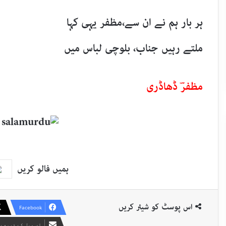
ہر بار ہم نے ان سے،مظفر یہی کہا
ملتے رہیں جناب، بلوچی لباس میں
مظفرؔ ڈھاڈری
ہمیں فالو کریں
اس پوسٹ کو شیئر کریں
Facebook
ای میل کے ذریعے 