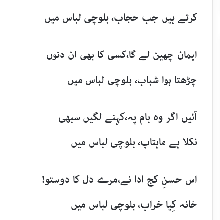
کرتے ہیں جب حجاب، بلوچی لباس میں
ایمان چھین لے گا،کسی کا بھی ان دنوں
چڑھتا ہوا شباب، بلوچی لباس میں
آئیں اگر وہ بام پہ،کہنے لگیں سبھی
نکلا ہے ماہتاب، بلوچی لباس میں
اس حسنِ کج ادا نے،مرے دل کا دوستو!
خانہ کِیا خراب، بلوچی لباس میں