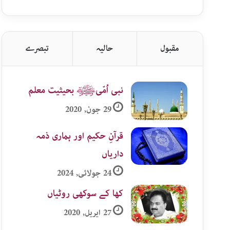
اردو
زمرہ
جات
مقبول
حالیہ
تبصرے
نبی اُمّیﷺ بحیثیت معلم
29 جون, 2020
قرآنِ حکیم اور ہماری ذمہ
داریاں
24 جولائی, 2024
کھا کے سوکھی روٹیاں
27 اپریل, 2020