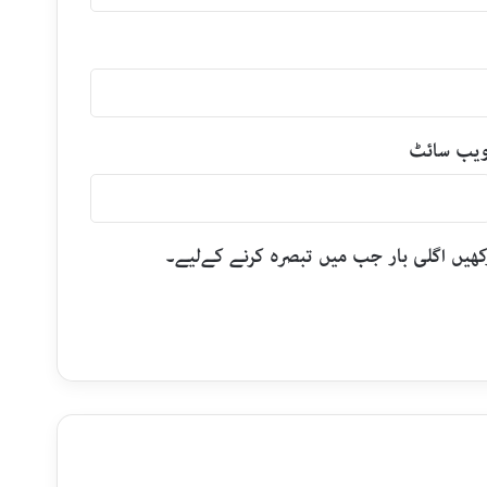
یب‌ سائٹ
رکھیں اگلی بار جب میں تبصرہ کرنے کےلیے۔