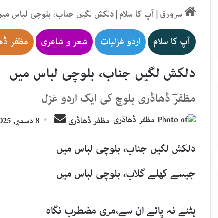
سرورق
|
آپ کا سلام
|
دلکش لگیں جناب، بلوچی لباس میں
آپ کا سلام
اردو غزلیات
شعر و شاعری
مظفر ڈھ
دلکش لگیں جناب، بلوچی لباس میں
مظفرؔ ڈھاڈری بلوچ کی ایک اردو غزل
Send
مظفر ڈھاڈری
8 دسمبر, 2025
an
email
دلکش لگیں جناب، بلوچی لباس میں
جیسے کھلے گلاب، بلوچی لباس میں
ہٹنے نہ پائے ان سے،مری مضطرب نگاہ