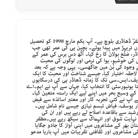
اصل نام مظفر علی بلوچ اور قلمی نام مظفرؔ ڈھاڈری بلوچ ہے۔ آپ یکم مارچ 1998 کو تحصیل
ں تریہڑ میں پیدا ہوئے۔ بچپن ہی کی عمر تھی جب
ر، ضلع بولان کا رخ کیا۔ آٹھ دس برس کی عمر کے
کی خوشبو، ہوا کی نرمی اور لوگوں کی محبت
 وجود کی بُن میں جاگھسی۔ یہی وجہ ہے کہ بعد
ا لاحقہ اختیار کیا، جیسے شناخت اور محبت کا ایک
 ایف۔ایس۔سی تک کا زمانہ ڈھاڈر ہی کی درسگاہوں
ا یونیورسٹی کا انتخاب کیا، جہاں سے آپ نے ایم۔اے
کے وسیع بحر میں اپنے لیے ایک راستہ متعین کیا۔
 آپ نے کئی تجربہ کار اور معتبر اساتذہ سے فیض
قار یوسف، فیاض تبسم نیازی جیسے نام شامل ہیں۔
شید سے باقاعدہ اصلاح لے رہے ہیں اور ان کی
 نہایت شوق اور انہماک سے سیکھ رہے ہیں۔مظفر
ن بھر کے مشاعروں میں اپنی آواز کا جادو جگایا
 مشاعروں اور ثقافتی تقریبات میں آپ بارہا مدعو