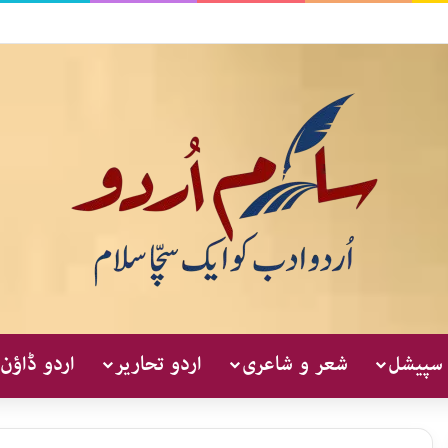
 سپیشل
شعر و شاعری
اردو تحاریر
اردو ڈاؤن 