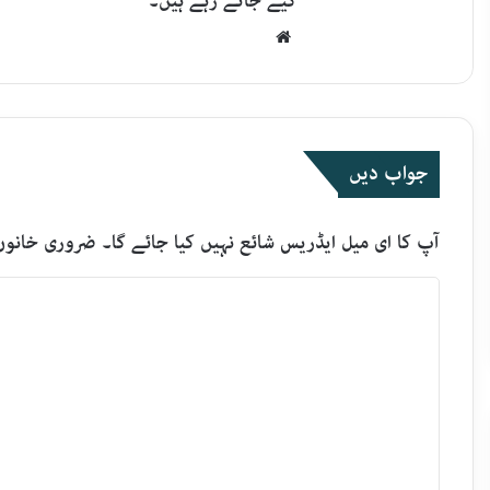
کیے جاتے رہے ہیں۔
Website
جواب دیں
آپ کا ای میل ایڈریس شائع نہیں کیا جائے گا۔
ضروری خانوں
ت
ب
ص
ر
ہ
*