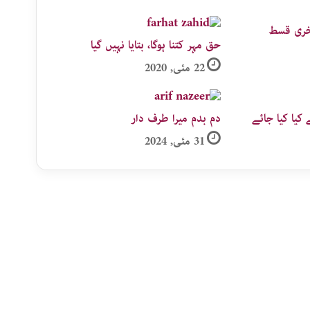
آخری قسط
حق مہر کتنا ہوگا، بتایا نہیں گیا
22 مئی, 2020
کیا کیا جائے
دم بدم میرا طرف دار
31 مئی, 2024