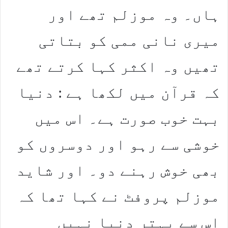
ہاں۔ وہ موزلم تھے اور
میری نانی ممی کو بتاتی
تھیں وہ اکثر کہا کرتے تھے
کہ قرآن میں لکھا ہے : دنیا
بہت خوب صورت ہے۔ اس میں
خوشی سے رہو اور دوسروں کو
بھی خوش رہنے دو۔ اور شاید
موزلم پروفٹ نے کہا تھا کہ
اس سے بہتر دنیا نہیں