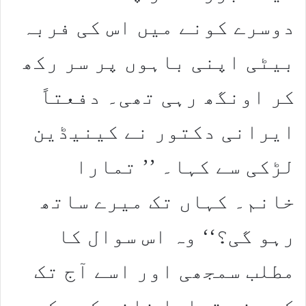
دوسرے کونے میں اس کی فربہ
بیٹی اپنی باہوں پر سر رکھ
کر اونگھ رہی تھی۔ دفعتاً
ایرانی دکتور نے کینیڈین
لڑکی سے کہا۔ ’’ تمارا
خانم۔ کہاں تک میرے ساتھ
رہو گی؟‘‘ وہ اس سوال کا
مطلب سمجھی اور اسے آج تک
کسی نے تمارا خانم کہہ کر