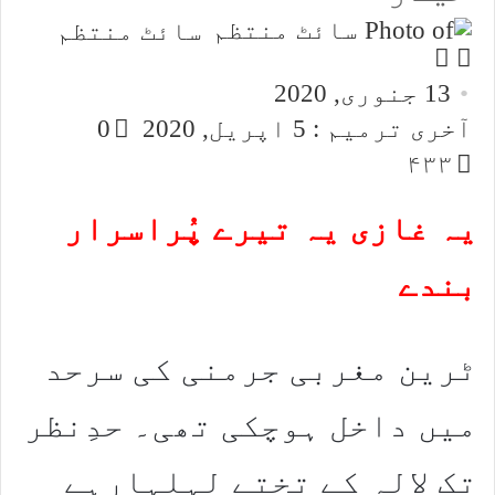
سائٹ منتظم
Follow
Send
an
on
13 جنوری, 2020
email
X
آخری ترمیم : 5 اپریل, 2020
0
۴۳۳
یہ غازی یہ تیرے پُراسرار
بندے
ٹرین مغربی جرمنی کی سرحد
میں داخل ہوچکی تھی۔ حدِنظر
تک لالہ کے تختے لہلہارہے