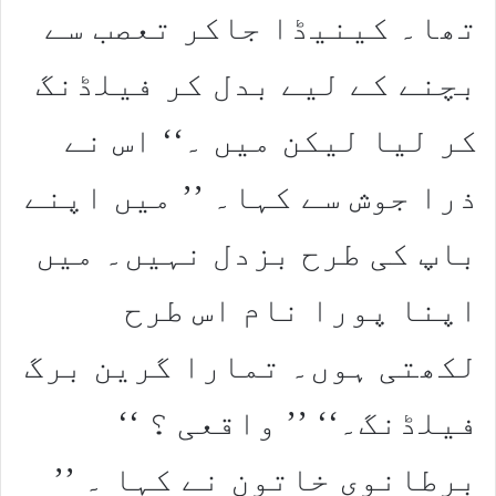
تھا۔ کینیڈا جاکر تعصب سے
بچنے کے لیے بدل کر فیلڈنگ
کر لیا لیکن میں ۔‘‘ اس نے
ذرا جوش سے کہا۔ ’’ میں اپنے
باپ کی طرح بزدل نہیں۔ میں
اپنا پورا نام اس طرح
لکھتی ہوں۔ تمارا گرین برگ
فیلڈنگ۔‘‘ ’’ واقعی ؟ ‘‘
برطانوی خاتون نے کہا ۔ ’’