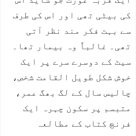
کی بیٹی تھی اور اس کی طرف
سے بہت فکر مند نظر آتی
تھی۔ غالباً وہ بیمار تھا۔
سیٹ کے دوسرے سرے پر ایک
خوش شکل طویل القامت شخص،
چالیس سال کے لگ بھگ عمر،
متبسم پر سکون چہرہ ایک
فرنچ کتاب کے مطالعہ