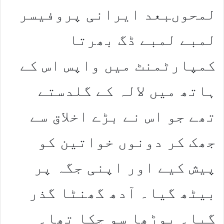
لمحوںبعد ایرانی پروفیسر
لمبے لمبے ڈگ بھرتا
کمپارٹمنٹ میں واپس اس کے
ہاتھ میں لالہ کے گلدستے
تھے جو اس نے بڑے اخلاق سے
جھک کر دونوں خواتین کو
پیش کیے اور اپنی جگہ پر
بیٹھ گیا۔ آدھ گھنٹا گذر
گیا۔ بوڑھا سو چکا تھا۔