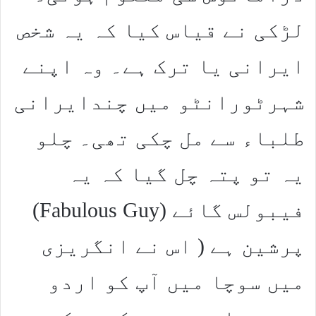
لڑکی نے قیاس کیا کہ یہ شخص
ایرانی یا ترک ہے۔ وہ اپنے
شہرٹورانٹو میں چندایرانی
طلباء سے مل چکی تھی۔ چلو
یہ تو پتہ چل گیا کہ یہ
فیبولس گائے (Fabulous Guy)
پرشین ہے ( اس نے انگریزی
میں سوچا میں آپ کو اردو