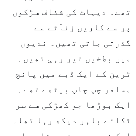
تھے۔ دیہات کی شفاف سڑکوں
پر سے کاریں زناّٹے سے
گذرتی جاتی تھیں۔ ندیوں
میں بطخیں تیر رہی تھیں۔
ٹرین کے ایک ڈبے میں پانچ
مسافر چپ چاپ بیٹھے تھے۔
ایک بوڑھا جو کھڑکی سے سر
ٹکائے باہر دیکھ رہا تھا۔
ایک فربہ عورت جو شاید اس