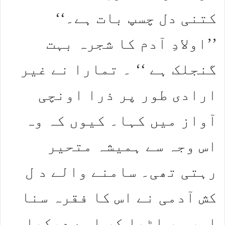
کتنی دل چسپ بات ہے۔‘‘
’’اولادِ آدم کا شجرہ بہت
گنجلک ہے ‘‘ ۔ تمارا نے غیر
ارادی طور پر ذرا اونچی
آواز میں کہا۔ کیوں کہ وہ
اس وجہ سے ہمیشہ متحیر
رہتی تھی۔ سامنے والے د ل
کش آدمی نے اس کا فقرہ سنا
اور سر اٹھا کر اسے دیکھا