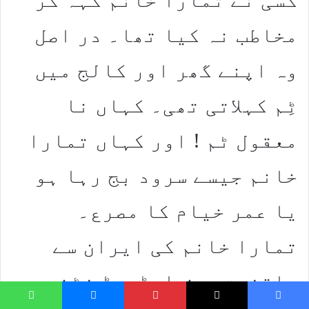
مخاطب نہ کیا تھا۔ در اصل
وہ اپنے گھر اور کالج میں
ٹِم کہلاتی تھی۔ کہاں نا
معقول ٹم ! اور کہاں تمارا
خانم جیسے سرود بج رہا ہو
یا عمر خیام کا مصرع۔
تمارا خانم کی ایران سے
واقفیت محض ایڈورڈ فٹنر
hatsApp
Messenger
Pinterest
X
Faceboo