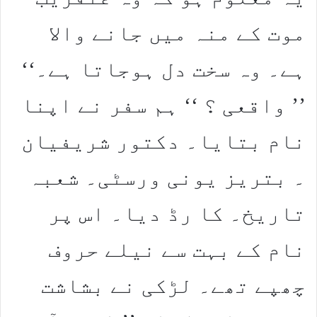
موت کے منہ میں جانے والا
ہے۔ وہ سخت دل ہوجاتا ہے۔‘‘
’’ واقعی ؟ ‘‘ ہم سفر نے اپنا
نام بتایا۔ دکتور شریفیان
۔ بتریز یونی ورسٹی۔ شعبہ
تاریخ۔ کا رڈ دیا۔ اس پر
نام کے بہت سے نیلے حروف
چھپے تھے۔ لڑکی نے بشاشت