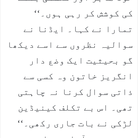
کی کوشش کر رہی ہوں۔‘‘
تمارا نے کہا۔ ایڈنا نے
سوالیہ نظروں سے اسے دیکھا
گو بحیثیت ایک وضع دار
انگریز خاتون وہ کسی سے
ذاتی سوال کرنا نہ چاہتی
تھی۔ اس بے تکلف کینیڈین
لڑکی نے بات جاری رکھی۔‘‘