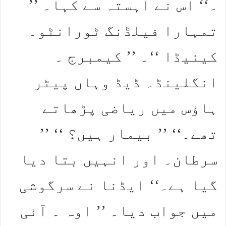
۔‘‘ اس نے آہستہ سے کہا۔ ’’
تمہارا فیلڈنگ ٹورانٹو۔
کینیڈا ‘‘۔ ’’ کیمبرج ۔
انگلینڈ۔ ڈیڈ وہاں پیٹر
ہاؤس میں ریاضی پڑھاتے
تھے۔‘‘ ’’ بیمار ہیں؟ ‘‘ ’’
سرطان۔ اور انہیں بتا دیا
گیا ہے۔‘‘ ایڈنا نے سرگوشی
میں جواب دیا۔ ’’ اوہ ۔ آئی