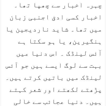
چہرہ اخبار سے چھپا تھا۔
اخبار کسی ادق اجنبی زبان
میں تھا۔ شاید ناردیجین یا
ہنگیرین، یا ہو سکتا ہے
آئس لینڈک ۔ اس دنیا میں
بہت سے لوگ ایسے ہیں جو آئس
لینڈک میں باتیں کرتے ہیں۔
پڑھتے لکھتے اور شعر کہتے
ہیں۔ دنیا عجائب سے خالی