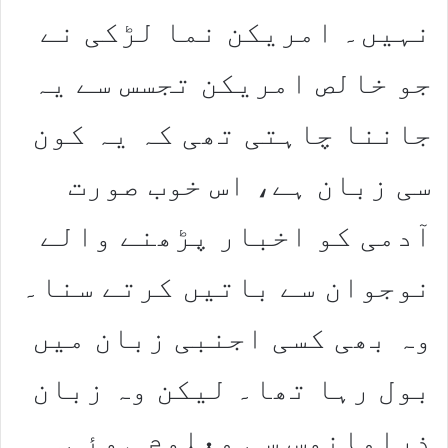
نہیں۔ امریکن نما لڑکی نے
جو خالص امریکن تجسس سے یہ
جاننا چاہتی تھی کہ یہ کون
سی زبان ہے، اس خوب صورت
آدمی کو اخبار پڑھنے والے
نوجوان سے باتیں کرتے سنا۔
وہ بھی کسی اجنبی زبان میں
بول رہا تھا۔ لیکن وہ زبان
ذرامانوس سی معلوم ہوئی۔