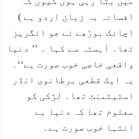
میں بتا رہی ہوں کیوں کہ
افسانہ بہ زبان اردو ہے )
اچانک بوڑھے نے جو انگریز
تھا۔ آہستہ سے کہا ۔ ’’ دنیا
واقعی خاصی خوب صورت ہے‘‘۔
یہ ایک قطعی برطانوی انڈر
اسٹیٹمنٹ تھا۔ لڑکی کو
معلوم تھا کہ دنیا بے
انتہا خوب صورت ہے۔