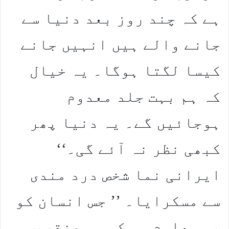
ہے کہ چند روز بعد دنیا سے
جانے والے ہیں انہیں جانے
کیسا لگتا ہوگا۔ یہ خیال
کہ ہم بہت جلد معدوم
ہوجائیں گے۔ یہ دنیا پھر
کبھی نظر نہ آئے گی۔‘‘
ایرانی نما شخص درد مندی
سے مسکرایا۔ ’’ جس انسان کو
یہ معلوم ہو کہ وہ عنقریب