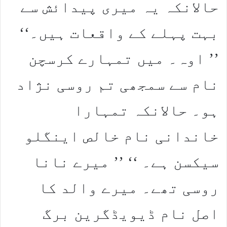
حالانکہ یہ میری پیدائش سے
بہت پہلے کے واقعات ہیں۔‘‘
’’ اوہ۔ میں تمہارے کرسچن
نام سے سمجھی تم روسی نژاد
ہو۔ حالانکہ تمہارا
خاندانی نام خالص اینگلو
سیکسن ہے۔ ‘‘ ’’ میرے نانا
روسی تھے۔ میرے والد کا
اصل نام ڈیویڈگرین برگ