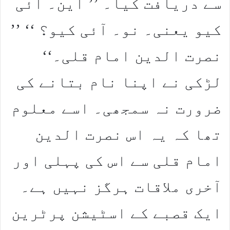
سے دریافت کیا۔ ’’ این۔ آئی
کیو یعنی۔ نو۔ آئی کیو؟ ‘‘ ’’
نصرت الدین امام قلی۔‘‘
لڑکی نے اپنا نام بتانے کی
ضرورت نہ سمجھی۔ اسے معلوم
تھا کہ یہ اس نصرت الدین
امام قلی سے اس کی پہلی اور
آخری ملاقات ہرگز نہیں ہے۔
ایک قصبے کے اسٹیشن پرٹرین