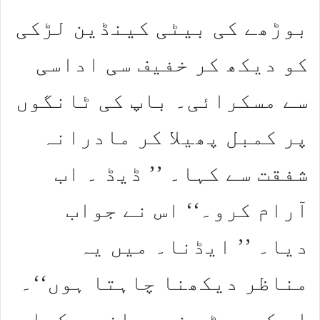
بوڑھے کی بیٹی کینڈین لڑکی
کو دیکھ کر خفیف سی اداسی
سے مسکرائی۔ باپ کی ٹانگوں
پر کمبل پھیلا کر مادرانہ
شفقت سے کہا۔ ’’ ڈیڈ ۔ اب
آرام کرو۔‘‘ اس نے جواب
دیا۔ ’’ ایڈنا۔ میں یہ
مناظر دیکھنا چاہتا ہوں‘‘۔
اس کی بیٹی نے رسان سے کہا ۔