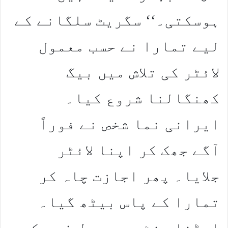
ہوسکتی۔‘‘ سگریٹ سلگانے کے
لیے تمارا نے حسب معمول
لائٹر کی تلاش میں بیگ
کھنگالنا شروع کیا۔
ایرانی نما شخص نے فوراً
آگے جھک کر اپنا لائٹر
جلایا۔ پھر اجازت چاہ کر
تمارا کے پاس بیٹھ گیا۔
ایڈنا ہنٹ دوسری طرف سرک