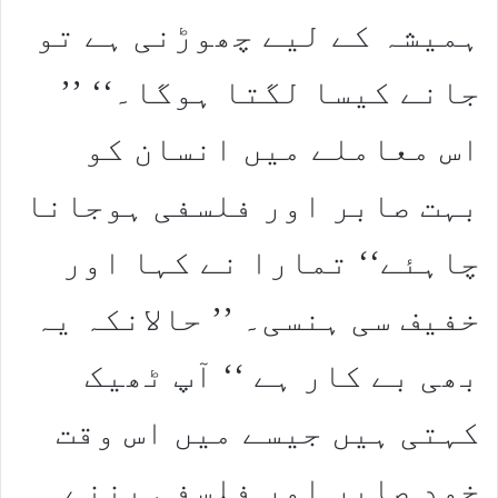
ہمیشہ کے لیے چھوڑنی ہے تو
جانے کیسا لگتا ہوگا۔‘‘ ’’
اس معاملے میں انسان کو
بہت صابر اور فلسفی ہوجانا
چاہئے‘‘ تمارا نے کہا اور
خفیف سی ہنسی۔ ’’ حالانکہ یہ
بھی بے کار ہے ‘‘ آپ ٹھیک
کہتی ہیں جیسے میں اس وقت
خود صابر اور فلسفی بننے