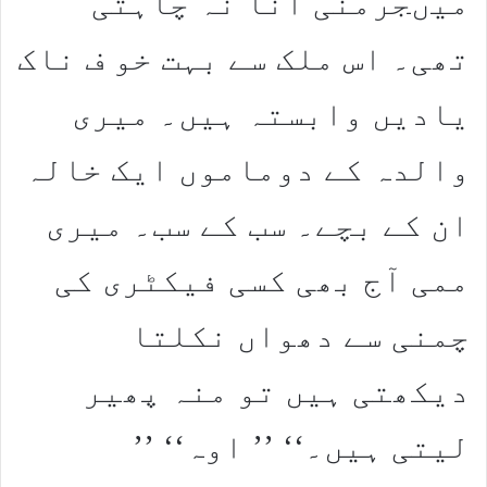
میںجرمنی آنا نہ چاہتی
تھی۔ اس ملک سے بہت خو ف ناک
یادیں وابستہ ہیں۔ میری
والدہ کے دوماموں ایک خالہ
ان کے بچے۔ سب کے سب۔ میری
ممی آج بھی کسی فیکٹری کی
چمنی سے دھواں نکلتا
دیکھتی ہیں تو منہ پھیر
لیتی ہیں۔‘‘ ’’ اوہ‘‘ ’’