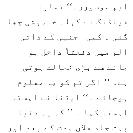
ایم سوسوری۔‘‘ تمارا
فیلڈنگ نے کہا۔ خاموشی چھا
گئی ۔ کسی اجنبی کے ذاتی
الم میں دفعتاً داخل ہو
جانے سے بڑی خجالت ہوتی
ہے۔ ’’ اگر تم کو یہ معلوم
ہوجائے ۔‘‘ ایڈنا نے آہستہ
آہستہ کہا ۔ ’’ کہ یہ دنیا
بہت جلد فلاں مدت کے بعد اور