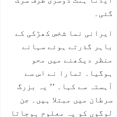
گئی۔
ایرانی نما شخص کھڑکی کے
باہر گذرتے ہوئے سہانے
منظر دیکھنے میں محو
ہوگیا۔ تمارا نے اس سے
آہستہ سے کہا۔ ’’ یہ بزرگ
سرطان میں مبتلا ہیں۔ جن
لوگوں کو یہ معلوم ہوجاتا