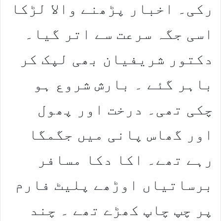
رکی۔ اخبار پڑھنے والا لڑکا
اسی جگہ سرعت سے اتر گیا۔
دکتور شریفیان بھی لپک کر
باہر گئے ۔ بارش شروع ہو
چکی تھی۔ درخت اور پھول
اور گھاس پانی میں جگمگا
رہے تھے۔ اکا دکا مسافر
برساتیاں اوڑھے پلیٹ فارم
پر چپ چاپ کھڑے تھے ۔ چند