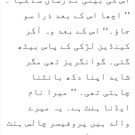
’’ اچھا اس کے بعد ذرا سو
جاؤ۔‘‘ اس کے بعد وہ آکر
کینڈین لڑکی کے پاس بیٹھ
گئی۔ گوانگریز تھی مگر
شاید اپنا دکھ بانٹنا
چاہتی تھی۔ ’’ میرا نام
ایڈنا ہنٹ ہے۔ یہ میرے
والد ہیں پروفیسر چالس ہنٹ