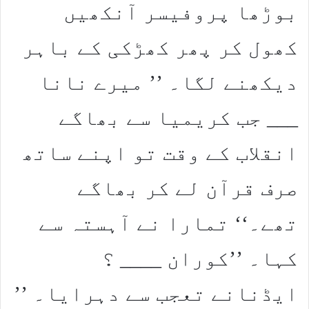
بوڑھا پروفیسر آنکھیں
کھول کر پھر کھڑکی کے باہر
دیکھنے لگا۔ ’’ میرے نانا
___ جب کریمیا سے بھاگے
انقلاب کے وقت تو اپنے ساتھ
صرف قرآن لے کر بھاگے
تھے۔‘‘ تمارا نے آہستہ سے
کہا۔ ’’کوران ____ ؟
ایڈنانے تعجب سے دہرایا۔ ’’