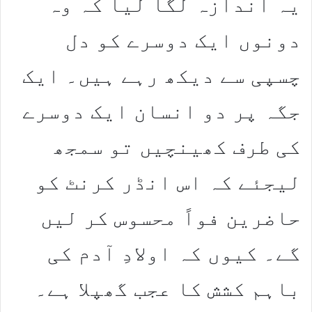
یہ اندازہ لگا لیا کہ وہ
دونوں ایک دوسرے کو دل
چسپی سے دیکھ رہے ہیں۔ ایک
جگہ پر دو انسان ایک دوسرے
کی طرف کھینچیں تو سمجھ
لیجئے کہ اس انڈر کرنٹ کو
حاضرین فواً محسوس کر لیں
گے۔ کیوں کہ اولادِ آدم کی
باہم کشش کا عجب گھپلا ہے۔