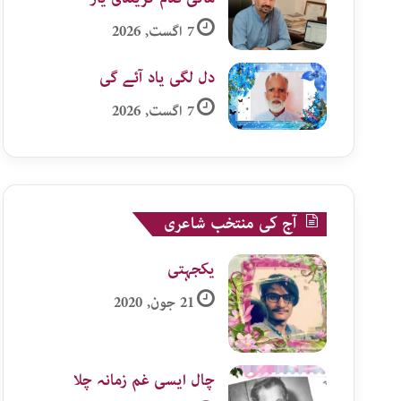
7 اگست, 2026
دل لگی یاد آئے گی
7 اگست, 2026
آج کی منتخب شاعری
یکجہتی
21 جون, 2020
چال ایسی غم زمانہ چلا