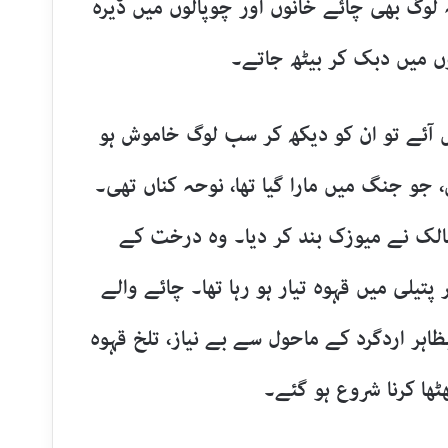
 لوگ بھی چائے خانوں اور چوپالوں میں ڈیرہ
ں میں دبک کر بیٹھ جاتے۔
یں آئے تو ان کو دیکھ کر سب لوگ خاموش ہو
جو جنگ میں مارا گیا تھا، نوحہ کناں تھی۔
الک نے میوزک بند کر دیا۔ وہ درخت کے
یلی میں قہوہ تیار ہو رہا تھا۔ چائے والے
اہر اردگرد کے ماحول سے بے نیاز، تلخ قہوہ
ھا کرنا شروع ہو گئے۔