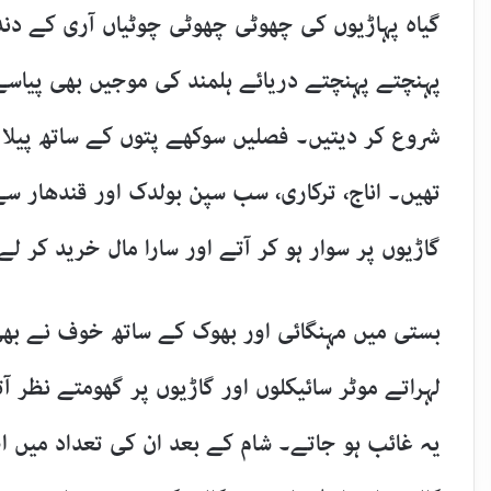
گیاہ پہاڑیوں کی چھوٹی چھوٹی چوٹیاں آری کے دند
پہنچتے پہنچتے دریائے ہلمند کی موجیں بھی پیاسے
شروع کر دیتیں۔ فصلیں سوکھے پتوں کے ساتھ پیلا 
تھیں۔ اناج، ترکاری، سب سپن بولدک اور قندھار س
گاڑیوں پر سوار ہو کر آتے اور سارا مال خرید کر ل
بستی میں مہنگائی اور بھوک کے ساتھ خوف نے بھی
لہراتے موٹر سائیکلوں اور گاڑیوں پر گھومتے نظر 
یہ غائب ہو جاتے۔ شام کے بعد ان کی تعداد میں ا