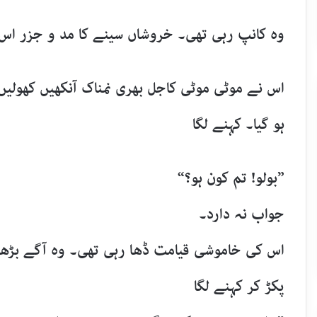
وہ کانپ رہی تھی۔ خروشاں سینے کا مد و جزر اس 
اس نے موٹی موٹی کاجل بھری نمناک آنکھیں کھولیں
ہو گیا۔ کہنے لگا
”بولو! تم کون ہو؟“
جواب نہ دارد۔
اس کی خاموشی قیامت ڈھا رہی تھی۔ وہ آگے بڑھا 
پکڑ کر کہنے لگا