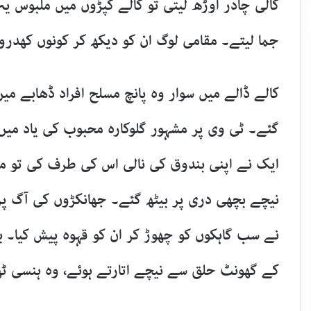
کالی چادر اوڑھ لیتی تو کالے کپڑوں میں ملبوس یہ
جما لیتے۔ مقامی لوگ ان کو دیکھ کر کونوں کھدرو
کالے ڈالے میں سوار وہ پانچ مسلح افراد ڈھابے م
گئے۔ ٹی وی پر مشہور گلوکارہ محبوب کی یاد میں، 
ایک نے اپنی بندوق کی نالی اس کی طرف کی تو م
نیچے بچھی دری پر بیٹھ گئے۔ جھانکڑوں کی آگ پر پت
نے سب گاہکوں کو چھوڑ کر ان کو قہوہ پیش کیا۔ بظ
کے گھونٹ حلق سے نیچے اتارتے ہوئے، وہ ہنسی ٹھٹ