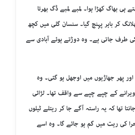
 ہی بھاگ کھڑا ہوا۔ لمبے لمبے ڈگ بھرتا
انگ کر باہر پہنچ گیا۔ سنسان گلی میں کچھ
نے کی طرف جاتی ہے۔ وہ دوڑتے ہوئے آبادی سے
ر پھر جھاڑیوں میں اوجھل ہو گئی۔ وہ
ویرانے کے چپے چپے سے واقف تھا۔ لڑائی
انتا تھا کہ یہ راستہ آگے جا کر ریتلے ٹیلوں
حرا کی ریت میں گم ہو جائے گا۔ وہ اسے