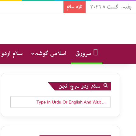
ہفتہ, اگست ۸ ۲۰۲۶
تازہ سلام
سرورق
اسلامی گوشہ
سلام اردو
سلام اردو سرچ انجن
Search
for: