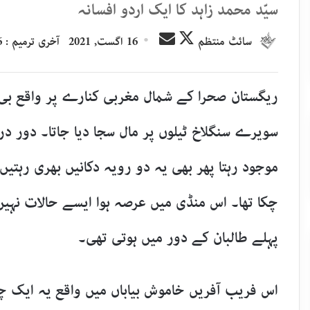
سیّد محمد زاہد کا ایک اردو افسانہ
Send
Follow
سائٹ منتظم
16 اگست, 2021
آخری ترمیم : 16 اگست, 2021
an
on
email
X
ریگستان صحرا کے شمال مغربی کنارے پر واقع بی
سویرے سنگلاخ ٹیلوں پر مال سجا دیا جاتا۔ دور در
موجود رہتا پھر بھی یہ دو رویہ دکانیں بھری رہتیں
چکا تھا۔ اس منڈی میں عرصہ ہوا ایسے حالات نہی
پہلے طالبان کے دور میں ہوتی تھی۔
اس فریب آفریں خاموش بیاباں میں واقع یہ ایک چھ