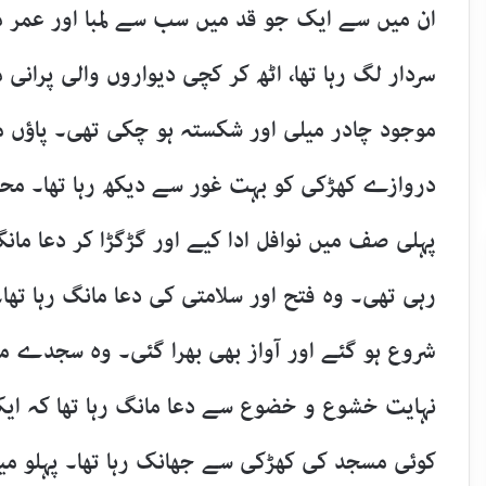
ان میں سے ایک جو قد میں سب سے لمبا اور عمر می
سردار لگ رہا تھا، اٹھ کر کچی دیواروں والی پرا
موجود چادر میلی اور شکستہ ہو چکی تھی۔ پاؤں م
دروازے کھڑکی کو بہت غور سے دیکھ رہا تھا۔ محرا
پہلی صف میں نوافل ادا کیے اور گڑگڑا کر دعا مانگ
رہی تھی۔ وہ فتح اور سلامتی کی دعا مانگ رہا تھا
شروع ہو گئے اور آواز بھی بھرا گئی۔ وہ سجدے میں
نہایت خشوع و خضوع سے دعا مانگ رہا تھا کہ ایک 
کوئی مسجد کی کھڑکی سے جھانک رہا تھا۔ پہلو میں