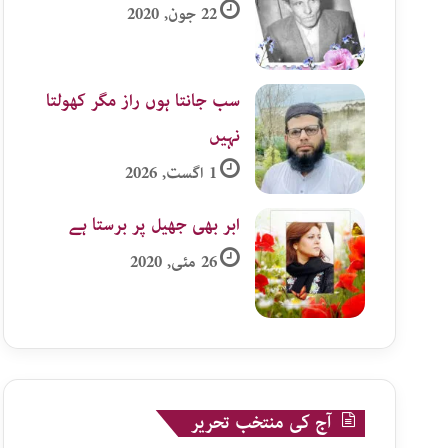
22 جون, 2020
سب جانتا ہوں راز مگر کھولتا
نہیں
1 اگست, 2026
ابر بھی جھیل پر برستا ہے
26 مئی, 2020
آج کی منتخب تحریر