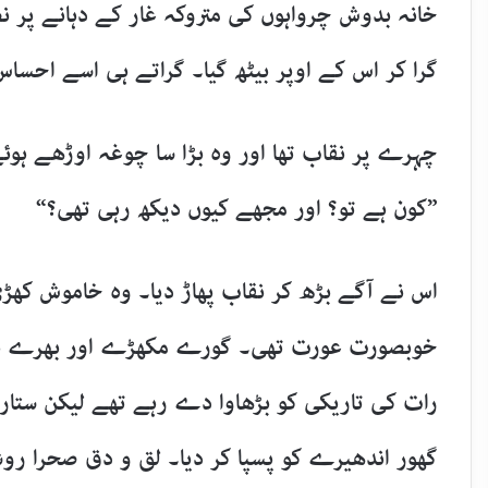
خانہ بدوش چرواہوں کی متروکہ غار کے دہانے پر نظ
گرا کر اس کے اوپر بیٹھ گیا۔ گراتے ہی اسے احساس
چہرے پر نقاب تھا اور وہ بڑا سا چوغہ اوڑھے ہو
”کون ہے تو؟ اور مجھے کیوں دیکھ رہی تھی؟“
اس نے آگے بڑھ کر نقاب پھاڑ دیا۔ وہ خاموش کھڑی
خوبصورت عورت تھی۔ گورے مکھڑے اور بھرے بھرے
رات کی تاریکی کو بڑھاوا دے رہے تھے لیکن ست
گھور اندھیرے کو پسپا کر دیا۔ لق و دق صحرا روشن